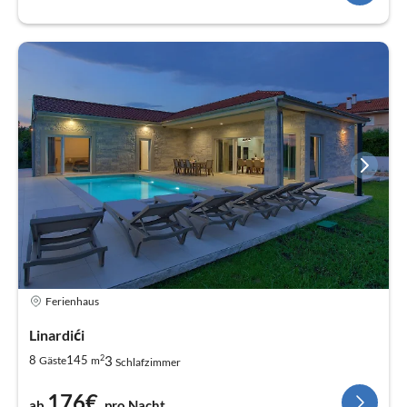
Ferienhaus
Linardići
2
3
8
145
Gäste
m
Schlafzimmer
176€
ab
pro Nacht