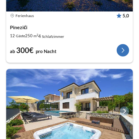
5,0
Ferienhaus
Pinezići
2
4
12
250
Gäste
m
Schlafzimmer
300€
ab
pro Nacht