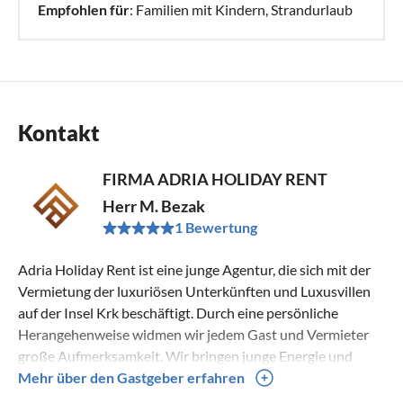
Empfohlen für
: Familien mit Kindern, Strandurlaub
Kontakt
FIRMA ADRIA HOLIDAY RENT
Herr M. Bezak
1 Bewertung
Adria Holiday Rent ist eine junge Agentur, die sich mit der
Vermietung der luxuriösen Unterkünften und Luxusvillen
auf der Insel Krk beschäftigt. Durch eine persönliche
Herangehenweise widmen wir jedem Gast und Vermieter
große Aufmerksamkeit. Wir bringen junge Energie und
moderne Einstellung in dieses touristische Segment .
Mehr über den Gastgeber erfahren
Unsere erstklassigen professionellen Materialien