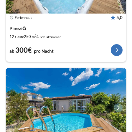
5,0
Ferienhaus
Pinezići
2
4
12
250
Gäste
m
Schlafzimmer
300€
ab
pro Nacht