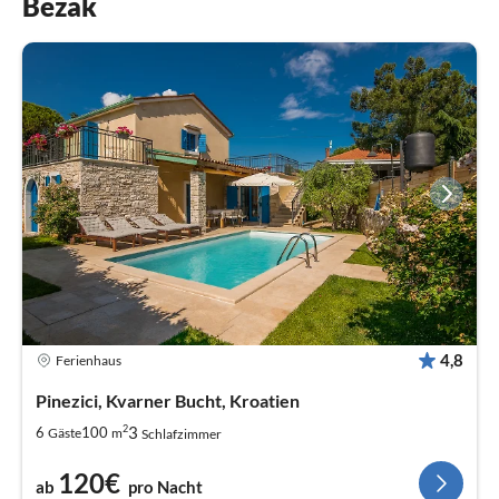
Bezak
4,8
Ferienhaus
Pinezici, Kvarner Bucht, Kroatien
2
3
6
100
Gäste
m
Schlafzimmer
120€
ab
pro Nacht