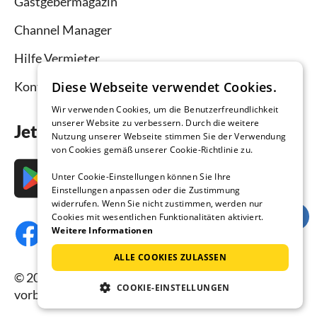
Gastgebermagazin
Channel Manager
Hilfe Vermieter
Kontakt
Diese Webseite verwendet Cookies.
Wir verwenden Cookies, um die Benutzerfreundlichkeit
unserer Website zu verbessern. Durch die weitere
Jetzt die App downloaden
Nutzung unserer Webseite stimmen Sie der Verwendung
von Cookies gemäß unserer Cookie-Richtlinie zu.
Unter Cookie-Einstellungen können Sie Ihre
Einstellungen anpassen oder die Zustimmung
widerrufen. Wenn Sie nicht zustimmen, werden nur
Cookies mit wesentlichen Funktionalitäten aktiviert.
Weitere Informationen
ALLE COOKIES ZULASSEN
© 2026 Ferienhausmiete.de, alle Rechte
COOKIE-EINSTELLUNGEN
vorbehalten.