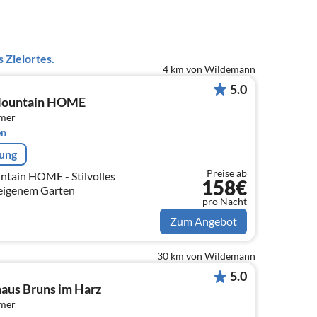
 Zielortes.
4 km von Wildemann
5.0
Mountain HOME
mmer
en
rung
Preise ab
ain HOME - Stilvolles
158€
eigenem Garten
pro Nacht
Zum Angebot
30 km von Wildemann
5.0
aus Bruns im Harz
mmer