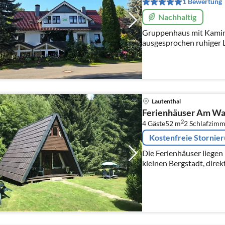
1 Bewertung
Nachhaltig
Gruppenhaus mit Kamin 
ausgesprochen ruhiger L
/ Wernigerode mit Grup
Internet. Nähe Waldbad
Lautenthal
Ferienhäuser Am Wa
2
4 Gäste
52 m
2
Schlafzimm
Kostenfreie Stornie
Die Ferienhäuser liegen
kleinen Bergstadt, direk
Luftkurort. Wer Ruhe un
richtigen Platz.