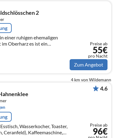
ldschlösschen 2
er
rung
 in einer ruhigen ehemaligen
t im Oberharz es ist ein
Preise ab
55€
d Erholung sucht hat hier den
pro Nacht
Zum Angebot
4 km von Wildemann
4.6
 Hahnenklee
mmer
gen
rung
Preise ab
Esstisch, Wasserkocher, Toaster,
96€
, Ceranfeld), Kaffeemaschine,
pro Nacht