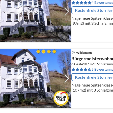
4 Bewertung
Kostenfreie Stornie
Nagelneue Spitzenklass
(97m2) mit 3 Schlafzim
Badezimmer, Boxspringb
Flatscreen-TV's
Wildemann
Bürgermeisterwohn
2
6 Gäste
107 m
3
Schlafzi
5 Bewertung
Kostenfreie Stornie
Nagelneue Spitzenklass
(107m2) mit 3 Schlafzi
Badezimmer, Boxspringb
Flatscreen-TV's