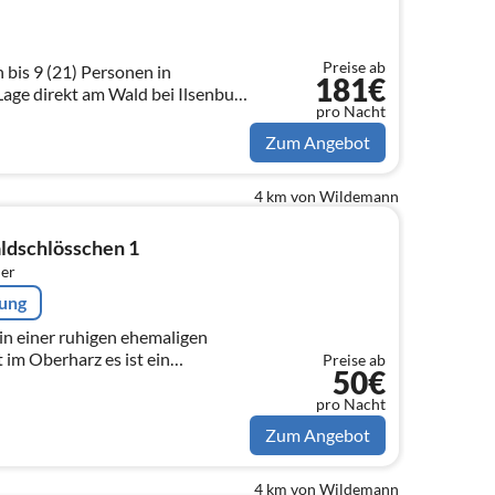
Preise ab
bis 9 (21) Personen in
181€
age direkt am Wald bei Ilsenburg
pro Nacht
penraum. Haustiere erlaubt.
.
Zum Angebot
4 km von Wildemann
ldschlösschen 1
er
rung
 in einer ruhigen ehemaligen
t im Oberharz es ist ein
Preise ab
50€
d Erholung sucht hat hier den
pro Nacht
Zum Angebot
4 km von Wildemann