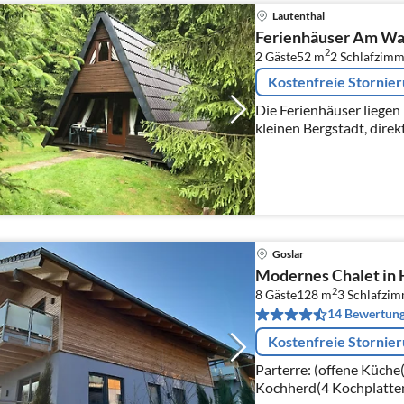
Lautenthal
Ferienhäuser Am Wa
2
2 Gäste
52 m
2
Schlafzimm
Kostenfreie Stornie
Die Ferienhäuser liegen
kleinen Bergstadt, direk
Luftkurort. Wer Ruhe un
richtigen Platz.
Goslar
Modernes Chalet in
2
8 Gäste
128 m
3
Schlafzi
14 Bewertun
Kostenfreie Stornie
Parterre: (offene Küche(
Kochherd(4 Kochplatten