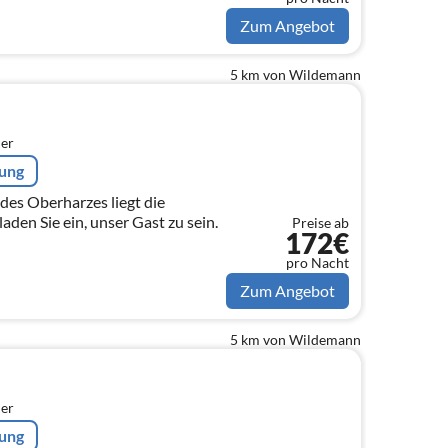
Spülmaschine, Kühlschrank)
Zum Angebot
5 km von Wildemann
er
rung
des Oberharzes liegt die
den Sie ein, unser Gast zu sein.
Preise ab
172€
pro Nacht
Zum Angebot
5 km von Wildemann
er
rung