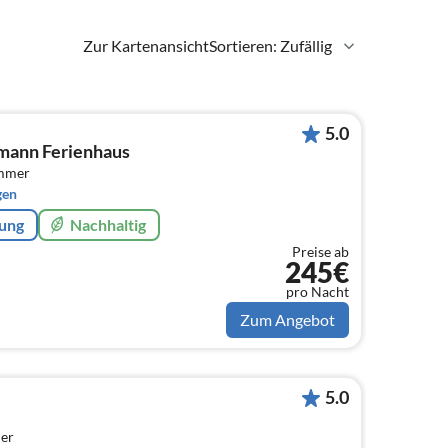
Zur Kartenansicht
Sortieren: Zufällig
5.0
mann Ferienhaus
immer
gen
rung
Nachhaltig
Preise ab
245€
pro Nacht
Zum Angebot
5.0
er