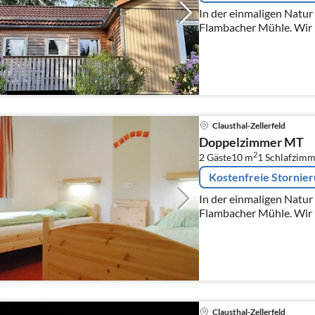
In der einmaligen Natur 
Flambacher Mühle. Wir la
Clausthal-Zellerfeld
Doppelzimmer MT
2
2 Gäste
10 m
1
Schlafzimm
Kostenfreie Stornie
In der einmaligen Natur 
Flambacher Mühle. Wir la
Clausthal-Zellerfeld