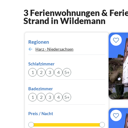
3 Ferienwohnungen & Ferie
Strand in Wildemann
Regionen
Harz - Niedersachsen
Schlafzimmer
1
2
3
4
5+
Badezimmer
1
2
3
4
5+
Preis / Nacht