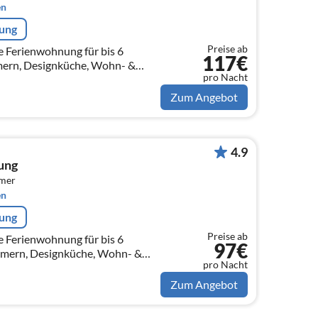
en
rung
Preise ab
e Ferienwohnung für bis 6
117€
mern, Designküche, Wohn- &
pro Nacht
etten, Frei 100Mb Wlan, 3
Zum Angebot
4.9
ung
mmer
en
rung
Preise ab
e Ferienwohnung für bis 6
97€
mmern, Designküche, Wohn- &
pro Nacht
etten, frei 100Mb Wlan, 3
Zum Angebot