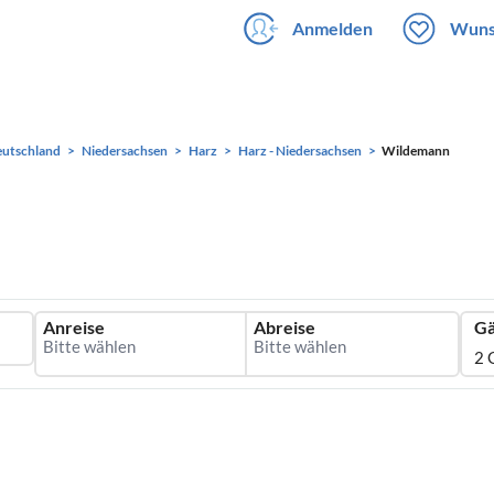
Anmelden
Wuns
utschland
Niedersachsen
Harz
Harz - Niedersachsen
Wildemann
Anreise
Abreise
Gä
2 