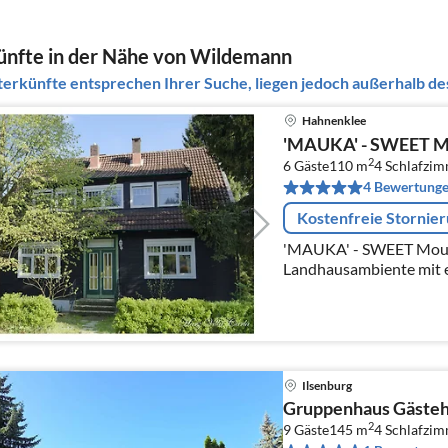
nfte in der Nähe von Wildemann
erkünfte entsprechen Ihrer Suche, liegen jedoch außerhalb des
Hahnenklee
'MAUKA' - SWEET 
2
6 Gäste
110 m
4
Schlafzi
4 Bewertung
Kostenfreie Stornie
'MAUKA' - SWEET Mount
Landhausambiente mit 
Ilsenburg
Gruppenhaus Gästeh
2
9 Gäste
145 m
4
Schlafzi