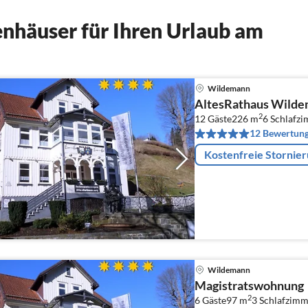
nhäuser für Ihren Urlaub am
Wildemann
AltesRathaus Wilde
2
12 Gäste
226 m
6
Schlafz
12 Bewertun
Kostenfreie Stornie
Wildemann
Magistratswohnung
2
6 Gäste
97 m
3
Schlafzimm