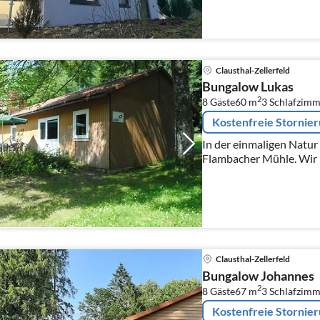
Backofen, Mikrowelle, 
Clausthal-Zellerfeld
Bungalow Lukas
2
8 Gäste
60 m
3
Schlafzimm
Kostenfreie Stornie
In der einmaligen Natur 
Flambacher Mühle. Wir la
Clausthal-Zellerfeld
Bungalow Johannes
2
8 Gäste
67 m
3
Schlafzimm
Kostenfreie Stornie