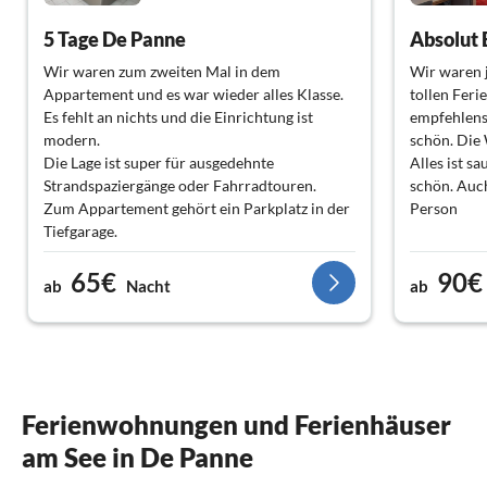
5 Tage De Panne
Absolut
Wir waren zum zweiten Mal in dem
Wir waren j
Appartement und es war wieder alles Klasse.
tollen Feri
Es fehlt an nichts und die Einrichtung ist
empfehlens
modern.
schön. Die 
Die Lage ist super für ausgedehnte
Alles ist s
Strandspaziergänge oder Fahrradtouren.
schön. Auch
Zum Appartement gehört ein Parkplatz in der
Person
Tiefgarage.
Der nächste Bäcker ist 100 m entfernt und
65€
90€
Einkaufsmöglichkeiten in der Stadt gut zu
ab
Nacht
ab
erreichen.
Die Vermieterfamilie ist ausgesprochen nett
und jegliche Kontaktaufnahme super
unkompliziert.
Ferienwohnungen und Ferienhäuser
am See in De Panne