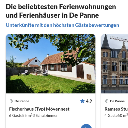
Die beliebtesten Ferienwohnungen
und Ferienhäuser in De Panne
Unterkünfte mit den höchsten Gästebewertungen
4.9
De Panne
De Panne
Fischerhaus (Typ) Mövennest
Ramses St
2
2
6 Gäste
85 m
3
Schlafzimmer
4 Gäste
50 m