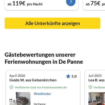
119€
75€
ab
pro Nacht
ab
p
Alle Unterkünfte anzeigen
Gästebewertungen unserer
Ferienwohnungen in De Panne
April 2026
Juli 2025
5.0
Guido W. aus Gelsenkirchen
Lea B. au
Verifizierter Gast von Ferienhausmiete.de
Verifizi
Westhinder
De Panne