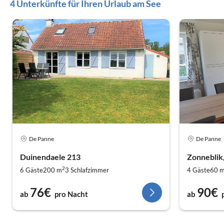
4 Unterkünfte für Ihren Urlaub am See
De Panne
De Panne
Duinendaele 213
Zonneblik
2
6 Gäste
200 m
3
Schlafzimmer
4 Gäste
60 
76€
90€
ab
pro Nacht
ab