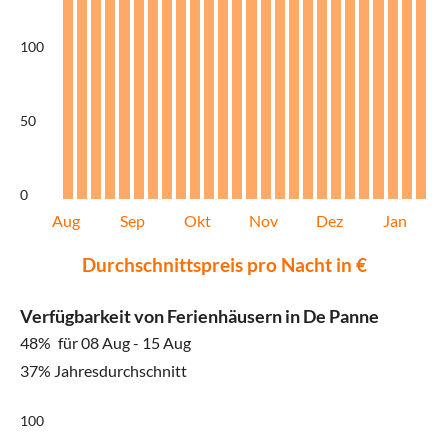
100
50
0
Aug
Sep
Okt
Nov
Dez
Jan
Durchschnittspreis pro Nacht in €
Verfügbarkeit von Ferienhäusern in De Panne
48%
für 08 Aug - 15 Aug
37% Jahresdurchschnitt
100