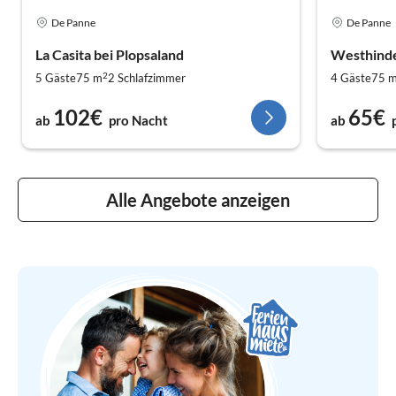
De Panne
De Panne
La Casita bei Plopsaland
Westhind
2
5 Gäste
75 m
2
Schlafzimmer
4 Gäste
75 
102€
65€
ab
pro Nacht
ab
Alle Angebote anzeigen