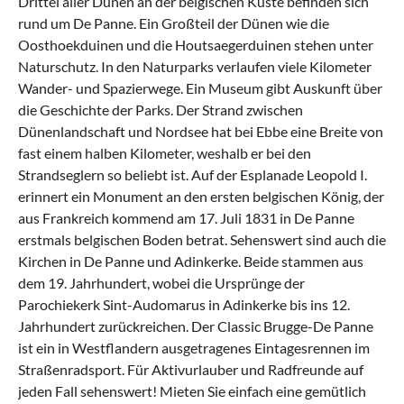
Drittel aller Dünen an der belgischen Küste befinden sich
rund um De Panne. Ein Großteil der Dünen wie die
Oosthoekduinen und die Houtsaegerduinen stehen unter
Naturschutz. In den Naturparks verlaufen viele Kilometer
Wander- und Spazierwege. Ein Museum gibt Auskunft über
die Geschichte der Parks. Der Strand zwischen
Dünenlandschaft und Nordsee hat bei Ebbe eine Breite von
fast einem halben Kilometer, weshalb er bei den
Strandseglern so beliebt ist. Auf der Esplanade Leopold I.
erinnert ein Monument an den ersten belgischen König, der
aus Frankreich kommend am 17. Juli 1831 in De Panne
erstmals belgischen Boden betrat. Sehenswert sind auch die
Kirchen in De Panne und Adinkerke. Beide stammen aus
dem 19. Jahrhundert, wobei die Ursprünge der
Parochiekerk Sint-Audomarus in Adinkerke bis ins 12.
Jahrhundert zurückreichen. Der Classic Brugge-De Panne
ist ein in Westflandern ausgetragenes Eintagesrennen im
Straßenradsport. Für Aktivurlauber und Radfreunde auf
jeden Fall sehenswert! Mieten Sie einfach eine gemütlich