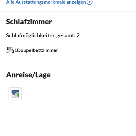
Alle Ausstattungsmerkmale anzeigen
Terrasse
Spülmaschine
Schlafzimmer
Klimaanlage
Schlafmöglichkeiten gesamt: 2
Außenbereich
1Doppelbettzimmer
Garten
Kinderspielplatz
Pool
Terrasse
Anreise/Lage
Tischtennisplatte
Badezimmer
Badezimmer 1
mit Dusche
Küche