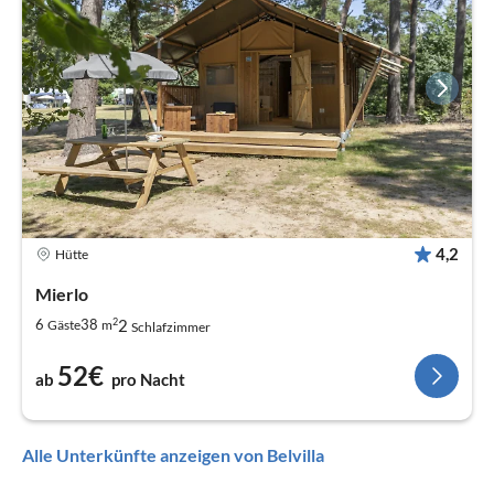
4,2
Hütte
Mierlo
2
2
6
38
Gäste
m
Schlafzimmer
52€
ab
pro Nacht
Alle Unterkünfte anzeigen von Belvilla