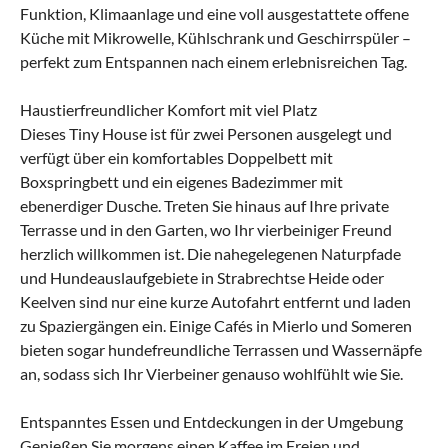
Funktion, Klimaanlage und eine voll ausgestattete offene
Küche mit Mikrowelle, Kühlschrank und Geschirrspüler –
perfekt zum Entspannen nach einem erlebnisreichen Tag.
Haustierfreundlicher Komfort mit viel Platz
Dieses Tiny House ist für zwei Personen ausgelegt und
verfügt über ein komfortables Doppelbett mit
Boxspringbett und ein eigenes Badezimmer mit
ebenerdiger Dusche. Treten Sie hinaus auf Ihre private
Terrasse und in den Garten, wo Ihr vierbeiniger Freund
herzlich willkommen ist. Die nahegelegenen Naturpfade
und Hundeauslaufgebiete in Strabrechtse Heide oder
Keelven sind nur eine kurze Autofahrt entfernt und laden
zu Spaziergängen ein. Einige Cafés in Mierlo und Someren
bieten sogar hundefreundliche Terrassen und Wassernäpfe
an, sodass sich Ihr Vierbeiner genauso wohlfühlt wie Sie.
Entspanntes Essen und Entdeckungen in der Umgebung
Genießen Sie morgens einen Kaffee im Freien und