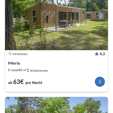
4,3
Ferienhaus
Mierlo
2
2
6
86
Gäste
m
Schlafzimmer
63€
ab
pro Nacht