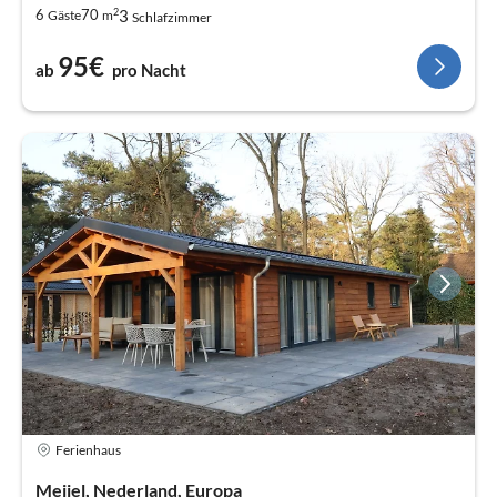
2
3
6
70
Gäste
m
Schlafzimmer
95€
ab
pro Nacht
Ferienhaus
Meijel, Nederland, Europa