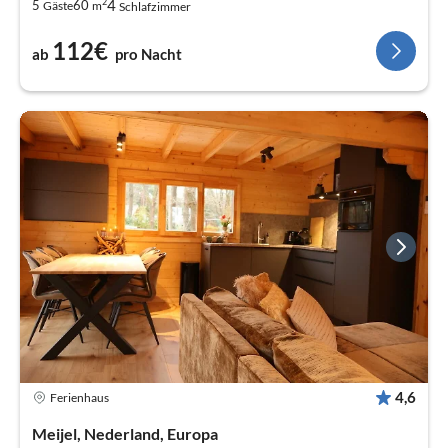
2
4
5
60
Gäste
m
Schlafzimmer
112€
ab
pro Nacht
4,6
Ferienhaus
Meijel, Nederland, Europa