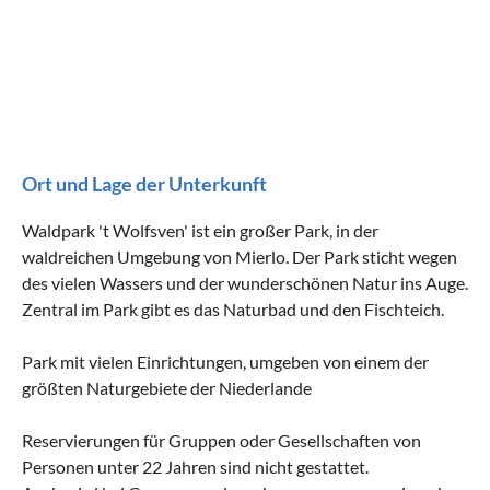
Gefrierfach
Spülmaschine
Kühlschrank
Mikrowelle
Wasserkocher
Kaffeemaschine
Geräte und Zubehör
Ort und Lage der Unterkunft
Boot
Fahrräder
Waldpark 't Wolfsven' ist ein großer Park, in der
waldreichen Umgebung von Mierlo. Der Park sticht wegen
Fernseher
WLAN
des vielen Wassers und der wunderschönen Natur ins Auge.
Terrassenmöbel
Zentral im Park gibt es das Naturbad und den Fischteich.
Park mit vielen Einrichtungen, umgeben von einem der
Geeignet für
größten Naturgebiete der Niederlande
Nichtraucher
Haustiere willkommen
Reservierungen für Gruppen oder Gesellschaften von
Kinder willkommen
Personen unter 22 Jahren sind nicht gestattet.