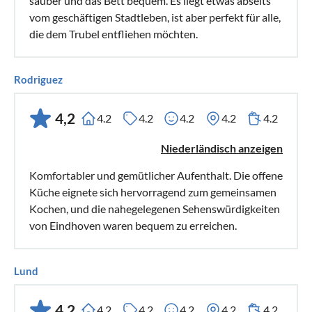
sauber und das Bett bequem. Es liegt etwas abseits
vom geschäftigen Stadtleben, ist aber perfekt für alle,
die dem Trubel entfliehen möchten.
Rodriguez
4,2
4.2
4.2
4.2
4.2
4.2
Niederländisch anzeigen
Komfortabler und gemütlicher Aufenthalt. Die offene
Küche eignete sich hervorragend zum gemeinsamen
Kochen, und die nahegelegenen Sehenswürdigkeiten
von Eindhoven waren bequem zu erreichen.
Lund
4,2
4.2
4.2
4.2
4.2
4.2