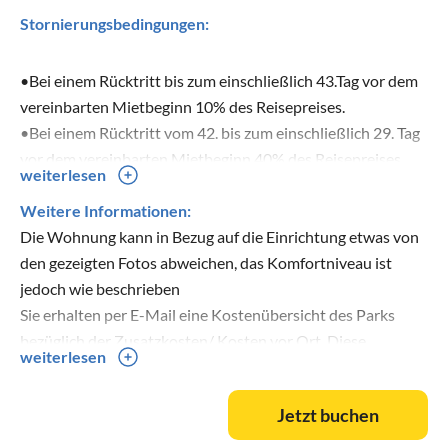
Stornierungsbedingungen:
•Bei einem Rücktritt bis zum einschließlich 43.Tag vor dem
vereinbarten Mietbeginn 10% des Reisepreises.
•Bei einem Rücktritt vom 42. bis zum einschließlich 29. Tag
vor dem vereinbarten Mietbeginn 40% des Reisepreises.
weiterlesen
•Bei einem Rücktritt vom 28. bis zum einschließlich letzten
Tag vor dem vereinbarten Mietbeginn 90% des
Weitere Informationen:
Reisepreises.
Die Wohnung kann in Bezug auf die Einrichtung etwas von
•Bei späterem Rücktritt oder bei Nichtantritt der Reise
den gezeigten Fotos abweichen, das Komfortniveau ist
wird der gesamte Reisepreis berechnet.
jedoch wie beschrieben
Sie erhalten per E-Mail eine Kostenübersicht des Parks
bezüglich der Zusatzkosten/ Kosten vor Ort. Diese
weiterlesen
Rechnung müssen Sie vor Ihrer Ankunft begleichen. Das
erspart Ihnen eine unnötig lange Wartezeit beim Check-in.
Jetzt buchen
Ihr Urlaub kann also direkt beginnen
Reservierungen für Gruppen oder Gesellschaften von