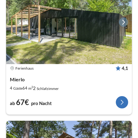
4,1
Ferienhaus
Mierlo
2
2
4
64
Gäste
m
Schlafzimmer
67€
ab
pro Nacht