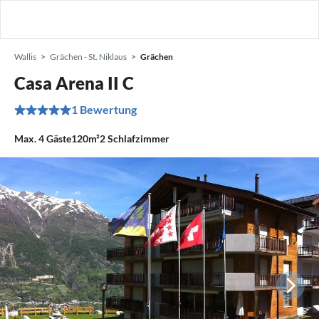
Wallis
Grächen - St. Niklaus
Grächen
Casa Arena II C
1 Bewertung
Max.
4
Gäste
120m²
2
Schlafzimmer