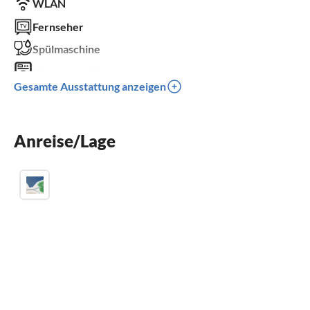
WLAN
Fernseher
Spülmaschine
Waschmaschine
Gesamte Ausstattung anzeigen
Kamin
Balkon
Anreise/Lage
Grill