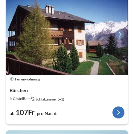
Ferienwohnung
Bürchen
2
2
5
80
Gäste
m
Schlafzimmer (+1)
107Fr
ab
pro Nacht