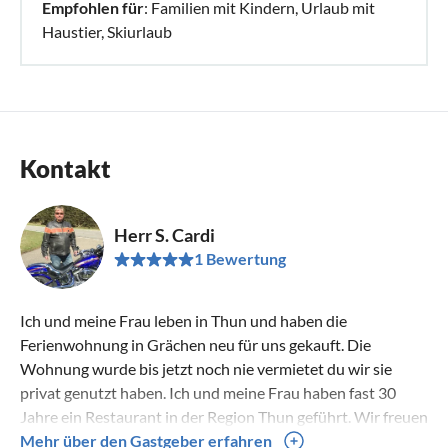
Empfohlen für
: Familien mit Kindern, Urlaub mit
Haustier, Skiurlaub
Kontakt
Herr S. Cardi
1 Bewertung
Ich und meine Frau leben in Thun und haben die
Ferienwohnung in Grächen neu für uns gekauft. Die
Wohnung wurde bis jetzt noch nie vermietet du wir sie
privat genutzt haben. Ich und meine Frau haben fast 30
Jahre ein Restaurant in der Region Thun geführt. Wir freuen
uns immer sehr im Winter zumSkilaufen zu gehen und im
Mehr über den Gastgeber erfahren