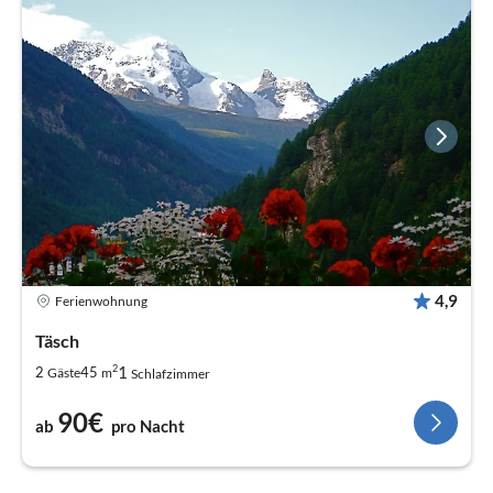
4,9
Ferienwohnung
Täsch
2
1
2
45
Gäste
m
Schlafzimmer
90€
ab
pro Nacht