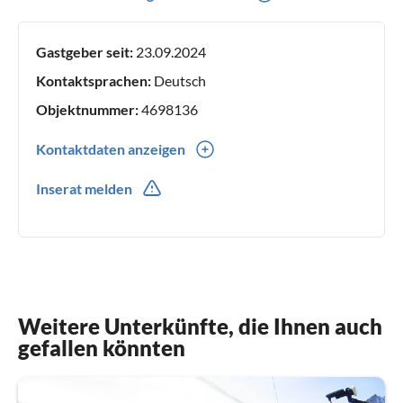
Frühling bis Herbst zum Wandern in Grächen . Für uns ist
Grächen schon 24 Jahre unsere 2. Heimat. Ich kann allen
Gastgeber seit:
23.09.2024
empfehlen Ihre Ferien Sommer und Winter in Grächen zu
verbringen es ist Top!!
Kontaktsprachen:
Deutsch
Objektnummer:
4698136
Kontaktdaten anzeigen
0041(0) 796528854
Inserat melden
Weitere Unterkünfte, die Ihnen auch
gefallen könnten