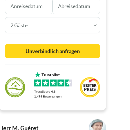
2 Gäste
Unverbindlich anfragen
Herr M. Guéret