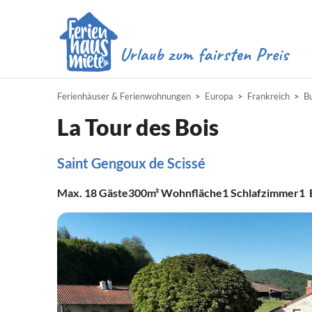
Ferienhäuser & Ferienwohnungen
Europa
Frankreich
B
La Tour des Bois
Saint Gengoux de Scissé
Max.
18
Gäste
300m²
Wohnfläche
1
Schlafzimmer
1