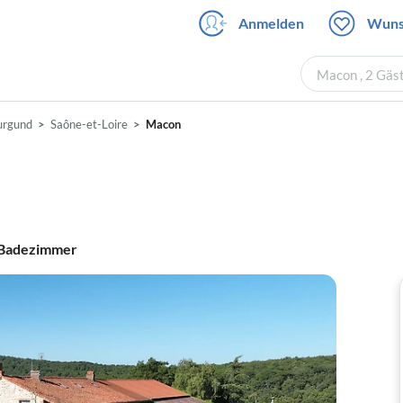
Anmelden
Wuns
Macon , 2 Gäs
urgund
Saône-et-Loire
Macon
Badezimmer