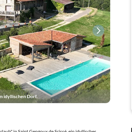
 idyllischen Dorf.
aub" in Saint Gengoux de Scissé, ein idyllisches