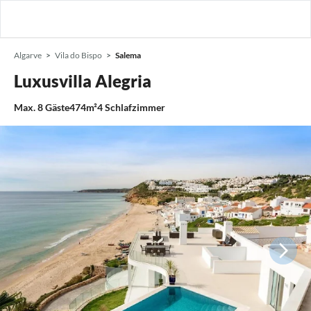
Algarve
Vila do Bispo
Salema
Luxusvilla Alegria
Max.
8
Gäste
474m²
4
Schlafzimmer