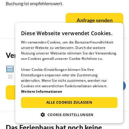
Buchung ist empfehlenswert.
Anfrage senden
Diese Webseite verwendet Cookies.
Wir verwenden Cookies, um die Benutzerfreundlichkeit
unserer Website zu verbessern. Durch die weitere
Nutzung unserer Webseite stimmen Sie der Verwendung
Verfügbarkeit
von Cookies gemäß unserer Cookie-Richtlinie zu.
12 Monate anzeigen
Unter Cookie-Einstellungen können Sie Ihre
Einstellungen anpassen oder die Zustimmung
frei
belegt
An bzw. Abreisetag
widerrufen. Wenn Sie nicht zustimmen, werden nur
Cookies mit wesentlichen Funktionalitäten aktiviert.
Weitere Informationen
Anfrage senden
ALLE COOKIES ZULASSEN
COOKIE-EINSTELLUNGEN
Das Ferienhaus hat noch keine