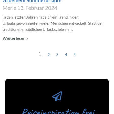
zu deinem Sommerurlaub?
Merle
13. Februar 2024
In den letzten Jahren hat sich ein Trend in den
Urlaubsgewohnheiten vieler Menschen entwickelt. Statt der
traditionellen südlichen Urlaubsziele zieht
Weiterlesen »
1
2
3
4
5
Reiseinspiration frei