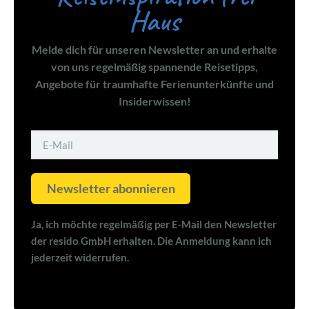
Haus
Melde dich für unseren Newsletter an und erhalte
von uns regelmäßig spannende Reisetipps,
Angebote für traumhafte Ferienunterkünfte und
Insiderwissen!
Newsletter abonnieren
Ja, ich möchte regelmäßig per E-Mail den Newsletter
der resido GmbH erhalten. Die Anmeldung kann ich
jederzeit widerrufen.