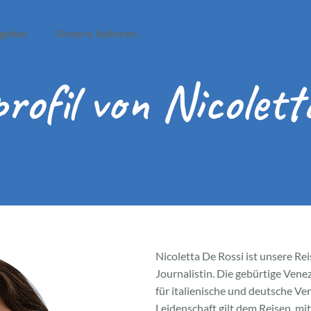
geber
Unsere Autoren
rofil von Nicolett
Nicoletta De Rossi ist unsere Rei
Journalistin. Die gebürtige Vene
für italienische und deutsche Ve
Leidenschaft gilt dem Reisen, m