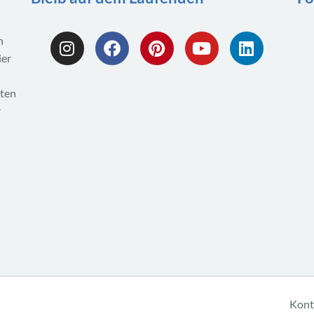
n
ier
eten
r
Kont