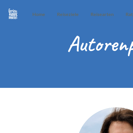
Home
Reiseziele
Reisearten
Rat
Autorenp