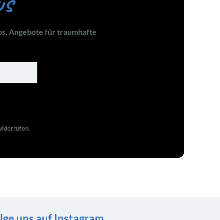
us
ps, Angebote für traumhafte
widerrufen.
lge uns auf Instagram