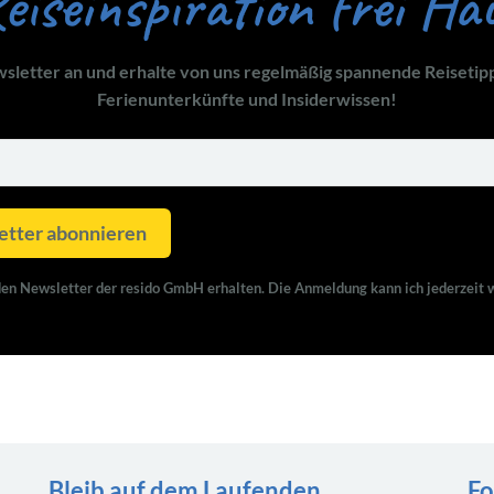
eiseinspiration frei Ha
sletter an und erhalte von uns regelmäßig spannende Reisetip
Ferienunterkünfte und Insiderwissen!
tter abonnieren
den Newsletter der resido GmbH erhalten. Die Anmeldung kann ich jederzeit 
Bleib auf dem Laufenden
Fo