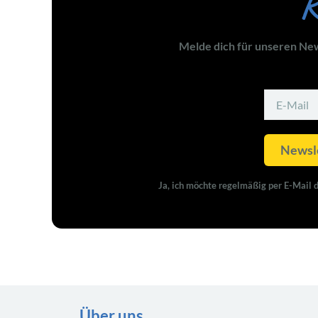
R
Melde dich für unseren New
Newsle
Ja, ich möchte regelmäßig per E-Mail 
Über uns