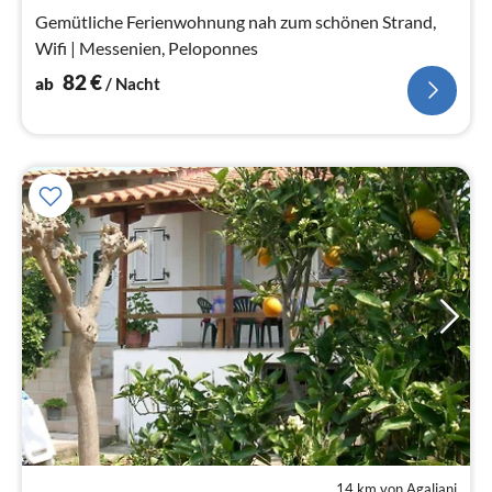
Na
Gemütliche Ferienwohnung nah zum schönen Strand,
Wifi | Messenien, Peloponnes
82
€
ab
/ Nacht
14 km von Agaliani