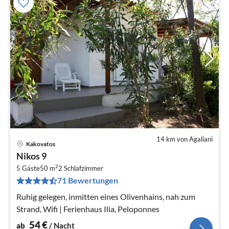
14 km von Agaliani
Kakovatos
Pre
Nikos 9
ab
2
5
5 Gäste
50 m
2
Schlafzimmer
71 Bewertungen
pr
Na
Ruhig gelegen, inmitten eines Olivenhains, nah zum
Strand, Wifi | Ferienhaus Ilia, Peloponnes
54
€
ab
/ Nacht