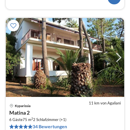
11 km von Agaliani
Kyparissia
Pre
Matina 2
ab
2
8
6 Gäste
75 m
2
Schlafzimmer (+1)
34 Bewertungen
pr