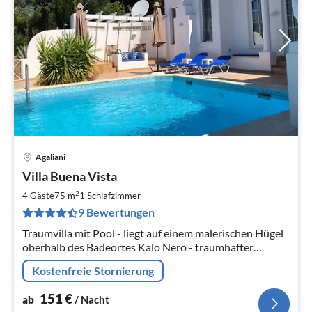
Agaliani
Pre
Villa Buena Vista
ab
1
2
4 Gäste
75 m
1
Schlafzimmer
pr
9 Bewertungen
Na
Traumvilla mit Pool - liegt auf einem malerischen Hügel
oberhalb des Badeortes Kalo Nero - traumhafter
Meerblick!
Kostenfreie Stornierung
151
€
ab
/ Nacht