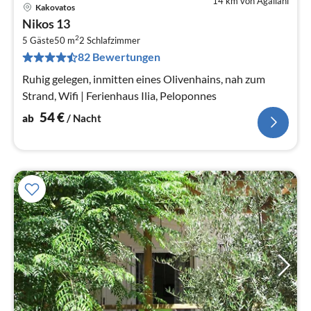
14 km von Agaliani
Kakovatos
Pre
Nikos 13
ab
2
5
5 Gäste
50 m
2
Schlafzimmer
82 Bewertungen
pr
Na
Ruhig gelegen, inmitten eines Olivenhains, nah zum
Strand, Wifi | Ferienhaus Ilia, Peloponnes
54
€
ab
/ Nacht