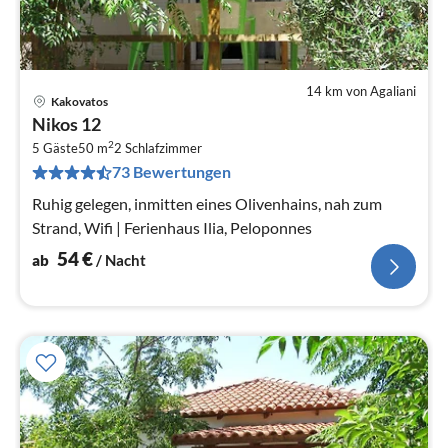
14 km von Agaliani
Kakovatos
Pre
Nikos 12
ab
2
5
5 Gäste
50 m
2
Schlafzimmer
73 Bewertungen
pr
Na
Ruhig gelegen, inmitten eines Olivenhains, nah zum
Strand, Wifi | Ferienhaus Ilia, Peloponnes
54
€
ab
/ Nacht