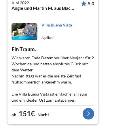
Juni 2022
5.0
Angie und Martin M. aus Blackwater, UK
Villa Buena Vista
Agaliani
Ein Traum.
Wir waren Ende Dezember über Neujahr für 2
Wochen da und hatten absolutes Glück mit
dem Wetter.
Nachmittags war es die meiste Zeit fast
frühsommerlich angenehm warm.
Die Villa Buena Vista ist einfach ein Traum
und ein idealer Ort zum Entspannen.
Sehr sauber, sehr ruhig, voll klimatisiert und
151€
mit allem ausgestattet was man für einen
ab
Nacht
erholsamen Urlaub braucht.
Nur…. so verlockend wie der kristallklare