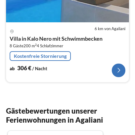
6 km von Agaliani
Pre
ab
Villa in Kalo Nero mit Schwimmbecken
3
2
8 Gäste
200 m
4
Schlafzimmer
pr
Na
Kostenfreie Stornierung
306
€
ab
/ Nacht
Gästebewertungen unserer
Ferienwohnungen in Agaliani