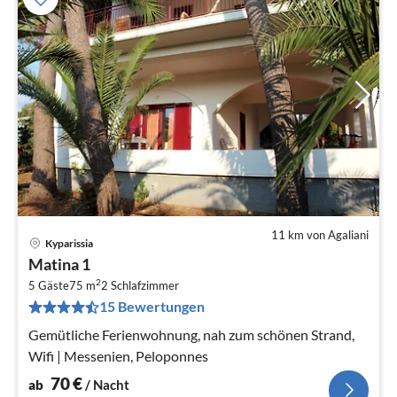
11 km von Agaliani
Kyparissia
Pre
Matina 1
ab
2
7
5 Gäste
75 m
2
Schlafzimmer
15 Bewertungen
pr
Na
Gemütliche Ferienwohnung, nah zum schönen Strand,
Wifi | Messenien, Peloponnes
70
€
ab
/ Nacht