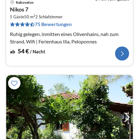
Kakovatos
Pre
Nikos 7
ab
2
5
5 Gäste
50 m
2
Schlafzimmer
75 Bewertungen
pr
Na
Ruhig gelegen, inmitten eines Olivenhains, nah zum
Strand, Wifi | Ferienhaus Ilia, Peloponnes
54
€
ab
/ Nacht