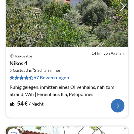
14 km von Agaliani
Kakovatos
Pre
Nikos 4
ab
2
5
5 Gäste
50 m
2
Schlafzimmer
67 Bewertungen
pr
Na
Ruhig gelegen, inmitten eines Olivenhains, nah zum
Strand, Wifi | Ferienhaus Ilia, Peloponnes
54
€
ab
/ Nacht