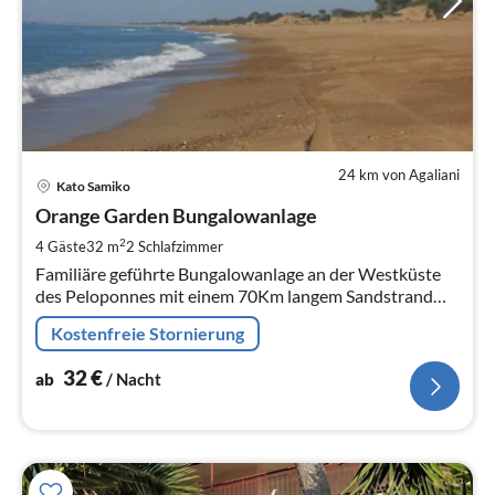
24 km von Agaliani
Pre
Kato Samiko
ab
3
Orange Garden Bungalowanlage
pr
2
4 Gäste
32 m
2
Schlafzimmer
Na
Familiäre geführte Bungalowanlage an der Westküste
des Peloponnes mit einem 70Km langem Sandstrand
und anschließendem Waldgürtel. Beide stehen unter
Kostenfreie Stornierung
Naturschutz (highlight)
32
€
ab
/ Nacht