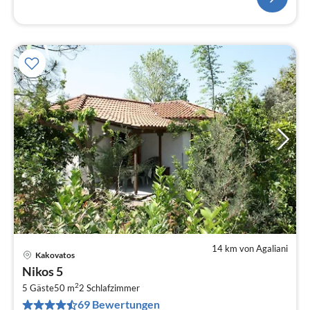
14 km von Agaliani
Kakovatos
Pre
Nikos 5
ab
2
5
5 Gäste
50 m
2
Schlafzimmer
69 Bewertungen
pr