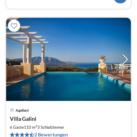
Agaliani
Pre
Villa Galini
ab
1
2
6 Gäste
110 m
3
Schlafzimmer
pr
2 Bewertungen