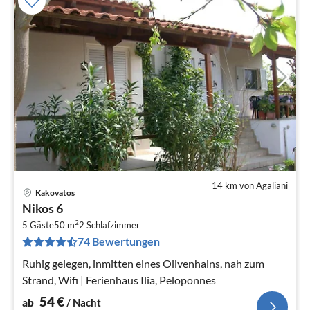
14 km von Agaliani
Kakovatos
Pre
Nikos 6
ab
2
5
5 Gäste
50 m
2
Schlafzimmer
74 Bewertungen
pr
Na
Ruhig gelegen, inmitten eines Olivenhains, nah zum
Strand, Wifi | Ferienhaus Ilia, Peloponnes
54
€
ab
/ Nacht