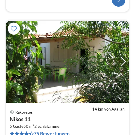
14 km von Agaliani
Kakovatos
Pre
Nikos 11
ab
2
5
5 Gäste
50 m
2
Schlafzimmer
75 Bewertungen
pr