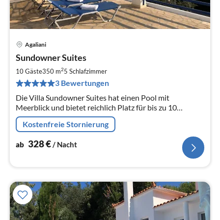
Agaliani
Pre
Sundowner Suites
ab
3
2
10 Gäste
350 m
5
Schlafzimmer
pr
3 Bewertungen
Na
Die Villa Sundowner Suites hat einen Pool mit
Meerblick und bietet reichlich Platz für bis zu 10
Personen.
Kostenfreie Stornierung
328
€
ab
/ Nacht