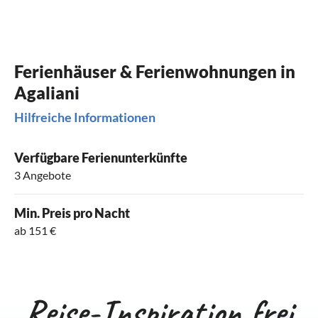
unser letzter Urlaub in Griechenland.
Wir freuen uns schon riesig auf das nächste
Mal und auf ein Wiedersehen mit Melanie,
Stefan und Jerry.
Ferienhäuser & Ferienwohnungen in
Agaliani
Hilfreiche Informationen
Verfügbare Ferienunterkünfte
3 Angebote
Min. Preis pro Nacht
ab 151 €
Reise-Inspiration frei