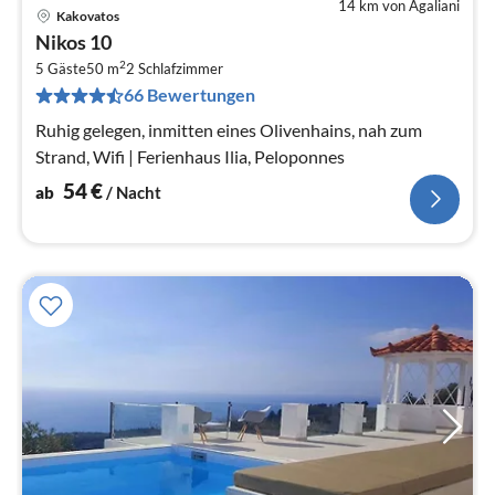
14 km von Agaliani
Kakovatos
Pre
Nikos 10
ab
2
5
5 Gäste
50 m
2
Schlafzimmer
66 Bewertungen
pr
Na
Ruhig gelegen, inmitten eines Olivenhains, nah zum
Strand, Wifi | Ferienhaus Ilia, Peloponnes
54
€
ab
/ Nacht