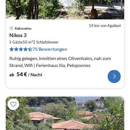
14 km von Agaliani
Kakovatos
Pre
Nikos 3
ab
2
5
5 Gäste
50 m
2
Schlafzimmer
75 Bewertungen
pr
Na
Ruhig gelegen, inmitten eines Olivenhains, nah zum
Strand, Wifi | Ferienhaus Ilia, Peloponnes
54
€
ab
/ Nacht