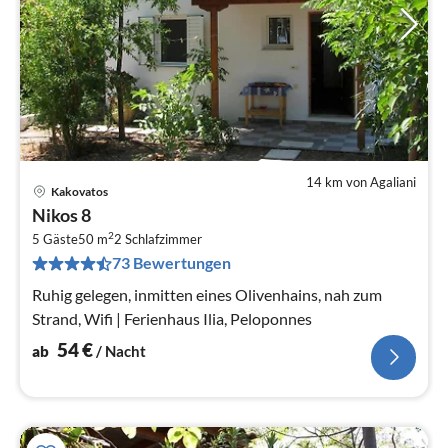
14 km von Agaliani
Kakovatos
Pre
Nikos 8
ab
2
5
5 Gäste
50 m
2
Schlafzimmer
73 Bewertungen
pr
Na
Ruhig gelegen, inmitten eines Olivenhains, nah zum
Strand, Wifi | Ferienhaus Ilia, Peloponnes
54
€
ab
/ Nacht