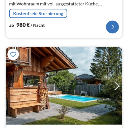
mit Wohnraum mit voll ausgestatteter Küche,
Zirbenholz-Schlafzimmer im Parterre, grossem
Kostenfreie Stornierung
Badezimmer im Parterre, separates Schlafz...
980
€
ab
/ Nacht