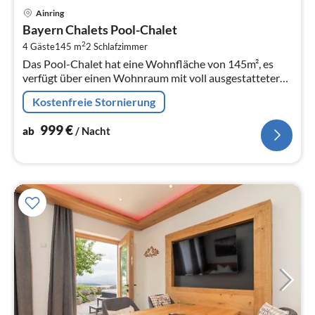
Pre
Ainring
ab
Bayern Chalets Pool-Chalet
9
2
4 Gäste
145 m
2
Schlafzimmer
pr
Das Pool-Chalet hat eine Wohnfläche von 145m², es
Na
verfügt über einen Wohnraum mit voll ausgestatteter
Küche, ein Zirbenholz-Schlafzimmer im Parterre, ein
Kostenfreie Stornierung
grosses Badezimmer mit DU/...
999
€
ab
/ Nacht