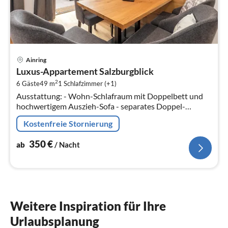
Pre
Ainring
ab
Luxus-Appartement Salzburgblick
3
2
6 Gäste
49 m
1
Schlafzimmer (+1)
pr
Ausstattung: - Wohn-Schlafraum mit Doppelbett und
Na
hochwertigem Auszieh-Sofa - separates Doppel-
Schlafzimmer - voll ausgestatteter Küche mit Geschirr,
Kostenfreie Stornierung
Besteck, Gläsern, Kochutensili...
350
€
ab
/ Nacht
Weitere Inspiration für Ihre
Urlaubsplanung