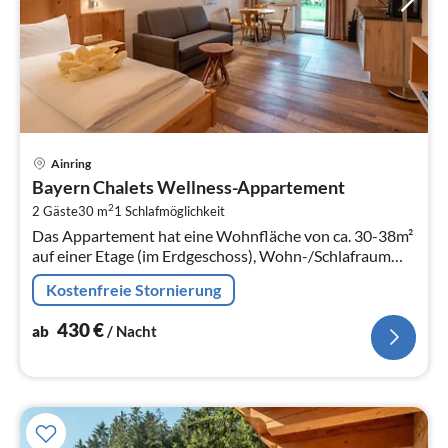
Pre
Ainring
ab
Bayern Chalets Wellness-Appartement
4
2
2 Gäste
30 m
1
Schlafmöglichkeit
pr
Das Appartement hat eine Wohnfläche von ca. 30-38m²
Na
auf einer Etage (im Erdgeschoss), Wohn-/Schlafraum
mit Zirbenholz-Doppelbett, Naturleder-Ausziehsofa,
Kostenfreie Stornierung
voll ausgestatteter Küche,...
430
€
ab
/ Nacht