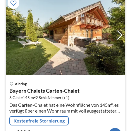
Pre
Ainring
ab
Bayern Chalets Garten-Chalet
9
2
6 Gäste
145 m
2
Schlafzimmer (+1)
pr
Das Garten-Chalet hat eine Wohnfläche von 145m², es
Na
verfügt über einen Wohnraum mit voll ausgestatteter
Küche, ein Schlafzimmer im Parterre, ein grosses
Kostenfreie Stornierung
Badezimmer mit DU/WC, ein z...