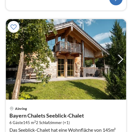
Pre
Ainring
ab
Bayern Chalets Seeblick-Chalet
9
2
6 Gäste
145 m
2
Schlafzimmer (+1)
pr
Das Seeblick-Chalet hat eine Wohnfläche von 145m²
Na