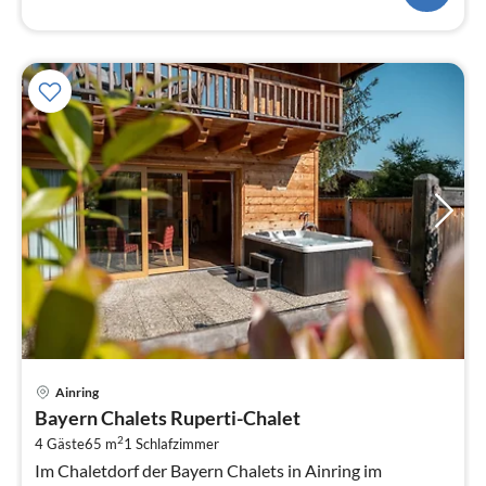
Pre
Ainring
ab
Bayern Chalets Ruperti-Chalet
5
2
4 Gäste
65 m
1
Schlafzimmer
pr
Im Chaletdorf der Bayern Chalets in Ainring im
Na