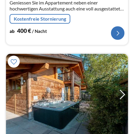
Geniessen Sie im Appartement neben einer
Na
hochwertigen Ausstattung auch eine voll ausgestattete
Küche, eine eigene Sauna und einen Zugang zur eigenen
Kostenfreie Stornierung
Terrasse mit herrlichem Ausblic...
400
€
ab
/ Nacht