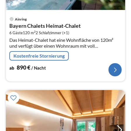
Pre
Ainring
ab
Bayern Chalets Heimat-Chalet
8
2
6 Gäste
120 m
2
Schlafzimmer (+1)
pr
Das Heimat-Chalet hat eine Wohnfläche von 120m²
Na
und verfügt über einen Wohnraum mit voll
ausgestatteter Küche, ein Schlafzimmer im Parterre, ein
Kostenfreie Stornierung
grosses Badezimmer mit DU/WC, ein s...
890
€
ab
/ Nacht