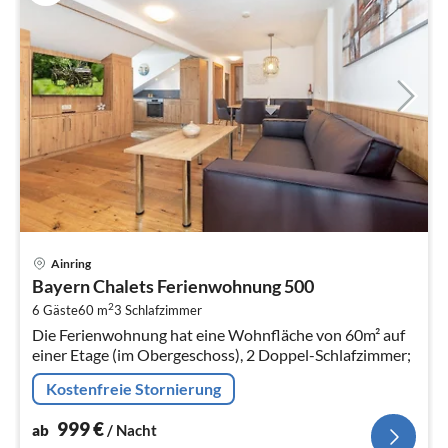
Pre
Ainring
ab
Bayern Chalets Ferienwohnung 500
9
2
6 Gäste
60 m
3
Schlafzimmer
pr
Die Ferienwohnung hat eine Wohnfläche von 60m² auf
Na
einer Etage (im Obergeschoss), 2 Doppel-Schlafzimmer;
Kostenfreie Stornierung
999
€
ab
/ Nacht