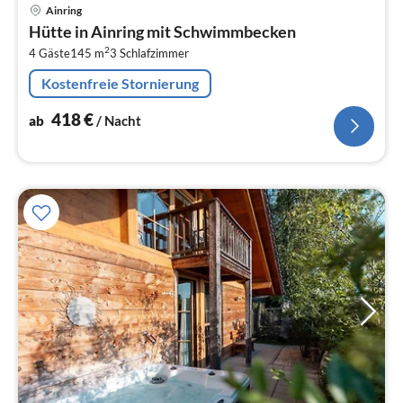
Pre
Ainring
ab
Hütte in Ainring mit Schwimmbecken
4
2
4 Gäste
145 m
3
Schlafzimmer
pr
Na
Kostenfreie Stornierung
418
€
ab
/ Nacht