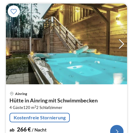
Pre
Ainring
ab
Hütte in Ainring mit Schwimmbecken
2
2
4 Gäste
120 m
2
Schlafzimmer
pr
Na
Kostenfreie Stornierung
266
€
ab
/ Nacht