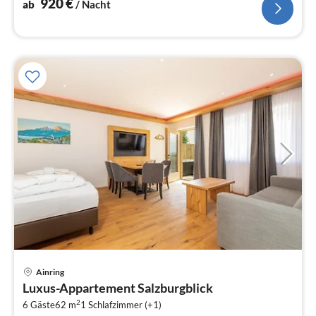
920
€
ab
/ Nacht
Pre
Ainring
ab
Luxus-Appartement Salzburgblick
4
2
6 Gäste
62 m
1
Schlafzimmer (+1)
pr