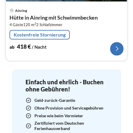
Pre
Ainring
ab
Hütte in Ainring mit Schwimmbecken
4
2
4 Gäste
120 m
2
Schlafzimmer
pr
Na
Kostenfreie Stornierung
418
€
ab
/ Nacht
Einfach und ehrlich - Buchen
ohne Gebühren!
Geld-zurück-Garantie
Ohne Provision und Servicegebühren
Preise wie beim Vermieter
Zertifiziert vom Deutschen
Ferienhausverband