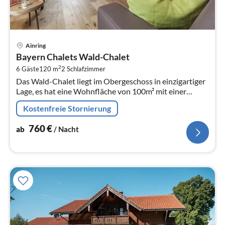
Pre
Ainring
ab
Bayern Chalets Wald-Chalet
7
2
6 Gäste
120 m
2
Schlafzimmer
pr
Das Wald-Chalet liegt im Obergeschoss in einzigartiger
Na
Lage, es hat eine Wohnfläche von 100m² mit einer
offenen Galerie und überdachtem Balkon, mit
Kostenfreie Stornierung
Wohnraum mit gemütlichem Naturle...
760
€
ab
/ Nacht