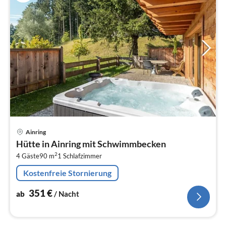
Pre
Ainring
ab
Hütte in Ainring mit Schwimmbecken
3
2
4 Gäste
90 m
1
Schlafzimmer
pr
Na
Kostenfreie Stornierung
351
€
ab
/ Nacht