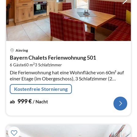
Pre
Ainring
ab
Bayern Chalets Ferienwohnung 501
9
2
6 Gäste
60 m
3
Schlafzimmer
pr
Die Ferienwohnung hat eine Wohnfläche von 60m² auf
Na
einer Etage (im Obergeschoss), 3 Schlafzimmer (2
Doppelzimmer, 1 Schlafzimmer mit 2 Einzelbetten)
Kostenfreie Stornierung
999
€
ab
/ Nacht