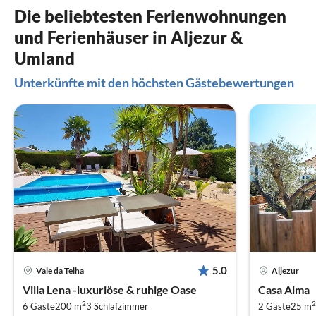
Die beliebtesten Ferienwohnungen
und Ferienhäuser in Aljezur &
Umland
Unterkünfte mit den höchsten Gästebewertungen
5.0
Vale da Telha
Aljezur
Villa Lena -luxuriöse & ruhige Oase
Casa Alma
2
2
6 Gäste
200 m
3
Schlafzimmer
2 Gäste
25 m