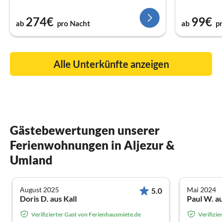
274€
99€
ab
pro Nacht
ab
p
Alle Unterkünfte anzeigen
Gästebewertungen unserer
Ferienwohnungen in Aljezur &
Umland
August 2025
Mai 2024
5.0
Doris D. aus Kall
Paul W. a
Verifizierter Gast von Ferienhausmiete.de
Verifizi