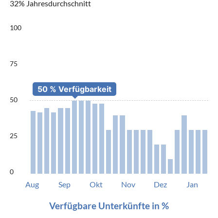
32% Jahresdurchschnitt
100
75
50
25
0
Aug
Sep
Okt
Nov
Dez
Jan
Verfügbare Unterkünfte in %