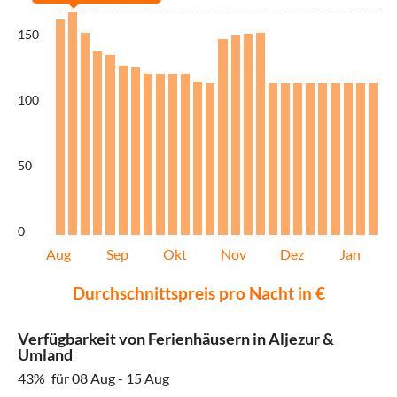
150
100
50
0
Aug
Sep
Okt
Nov
Dez
Jan
Durchschnittspreis pro Nacht in €
Verfügbarkeit von Ferienhäusern in Aljezur &
Umland
43%
für 08 Aug - 15 Aug