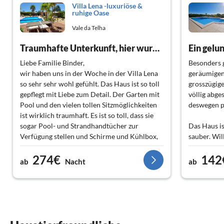
Villa Lena -luxuriöse &
ruhige Oase
Vale da Telha
Traumhafte Unterkunft, hier wurde an Alles gedacht!
Ein gelu
Liebe Familie Binder,
Besonders 
wir haben uns in der Woche in der Villa Lena
geräumigen
so sehr sehr wohl gefühlt. Das Haus ist so toll
grosszügig
gepflegt mit Liebe zum Detail. Der Garten mit
völlig abg
Pool und den vielen tollen Sitzmöglichkeiten
deswegen p
ist wirklich traumhaft. Es ist so toll, dass sie
sogar Pool- und Strandhandtücher zur
Das Haus is
Verfügung stellen und Schirme und Kühlbox,
sauber. Wi
so kann man all das schön zu Hause lassen und
jedem Zimme
274€
142
muss nichts vor Ort kaufen. Es fehlt wirklich
Klimaanlage
ab
Nacht
ab
nichts.
Die Zimmer sind sehr groß, meine Tochter
Wir schätz
Lena fand das Zimmer mit Schmicktisch
und Host u
perfekt für sie:) Sie haben eine sehr tolle
Ferienhaus
Wohlfühloase geschaffen, die man zu 100
Prozent weiterempfehlen kann.