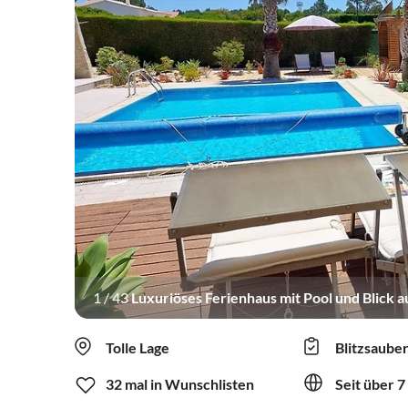
1
/
43
Luxuriöses Ferienhaus mit Pool und Blick 
Tolle Lage
Blitzsaube
32 mal in Wunschlisten
Seit über 7