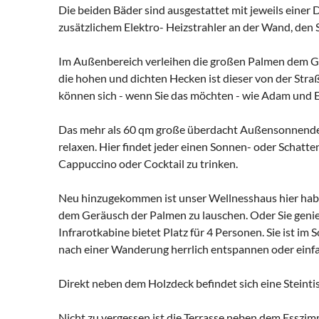
Die beiden Bäder sind ausgestattet mit jeweils eine
zusätzlichem Elektro- Heizstrahler an der Wand, den S
Im Außenbereich verleihen die großen Palmen dem Ga
die hohen und dichten Hecken ist dieser von der Stra
können sich - wenn Sie das möchten - wie Adam und E
Das mehr als 60 qm große überdacht Außensonnendeck
relaxen. Hier findet jeder einen Sonnen- oder Schatte
Cappuccino oder Cocktail zu trinken.
Neu hinzugekommen ist unser Wellnesshaus hier habe
dem Geräusch der Palmen zu lauschen. Oder Sie geni
Infrarotkabine bietet Platz für 4 Personen. Sie ist i
nach einer Wanderung herrlich entspannen oder einf
Direkt neben dem Holzdeck befindet sich eine Steinti
Nicht zu vergessen ist die Terrasse neben dem Esszim