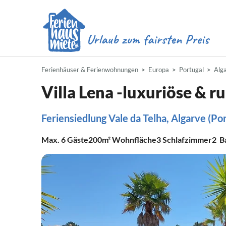
Ferienhäuser & Ferienwohnungen
Europa
Portugal
Alg
Villa Lena -luxuriöse & r
Feriensiedlung Vale da Telha, Algarve (Por
Max.
6
Gäste
200m²
Wohnfläche
3
Schlafzimmer
2
B