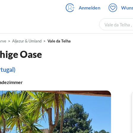
Anmelden
Wuns
Vale da Telha 
arve
Aljezur & Umland
Vale da Telha
uhige Oase
tugal)
adezimmer