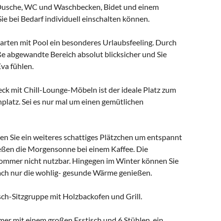
r Dusche, WC und Waschbecken, Bidet und einem
ie bei Bedarf individuell einschalten können.
rten mit Pool ein besonderes Urlaubsfeeling. Durch
ße abgewandte Bereich absolut blicksicher und Sie
va fühlen.
 mit Chill-Lounge-Möbeln ist der ideale Platz zum
nplatz. Sei es nur mal um einen gemütlichen
n Sie ein weiteres schattiges Plätzchen um entspannt
eßen die Morgensonne bei einem Kaffee. Die
m Sommer nicht nutzbar. Hingegen im Winter können Sie
ach nur die wohlig- gesunde Wärme genießen.
sch-Sitzgruppe mit Holzbackofen und Grill.
mer mit einem großen Esstisch und 6 Stühlen, ein