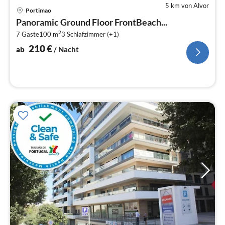
5 km von Alvor
Pre
Portimao
ab
Panoramic Ground Floor FrontBeach...
2
2
7 Gäste
100 m
3
Schlafzimmer (+1)
pr
Na
210
€
ab
/ Nacht