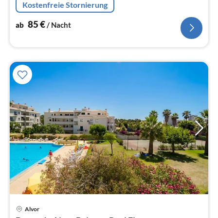
Kostenfreie Stornierung
85
€
ab
/ Nacht
Pre
Alvor
ab