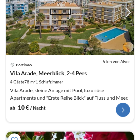
5 km von Alvor
Pre
Portimao
ab
1
Vila Arade, Meerblick, 2-4 Pers
pr
2
4 Gäste
78 m
1
Schlafzimmer
Na
Vila Arade, kleine Anlage mit Pool, luxuriöse
Apartments und "Erste Reihe Blick" auf Fluss und Meer.
10
€
ab
/ Nacht