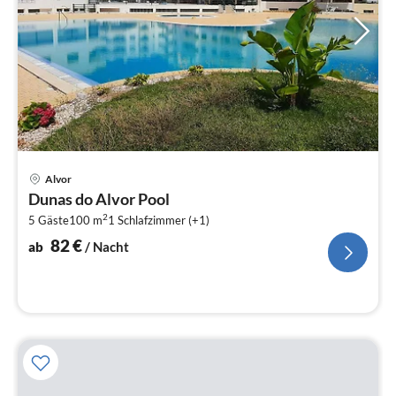
Pre
Alvor
ab
Dunas do Alvor Pool
8
2
5 Gäste
100 m
1
Schlafzimmer (+1)
pr
Na
82
€
ab
/ Nacht