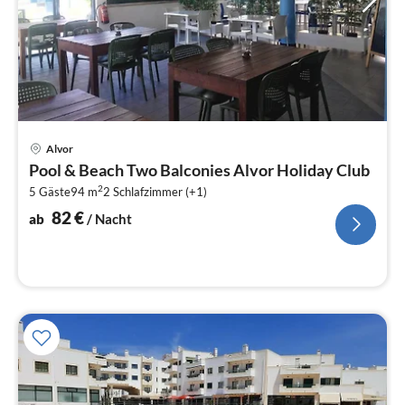
Pre
Alvor
ab
Pool & Beach Two Balconies Alvor Holiday Club
8
2
5 Gäste
94 m
2
Schlafzimmer (+1)
pr
Na
82
€
ab
/ Nacht