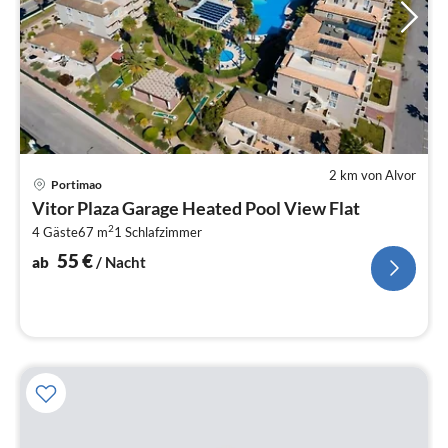
2 km von Alvor
Pre
Portimao
ab
Vitor Plaza Garage Heated Pool View Flat
5
2
4 Gäste
67 m
1
Schlafzimmer
pr
Na
55
€
ab
/ Nacht