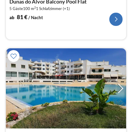
Dunas do Alvor Balcony Pool Flat
8
2
5 Gäste
100 m
1
Schlafzimmer (+1)
pr
Na
81
€
ab
/ Nacht