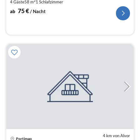
2
4 Gäste
58 m
1
Schlafzimmer
pr
Na
75
€
ab
/ Nacht
4 km von Alvor
Portimao