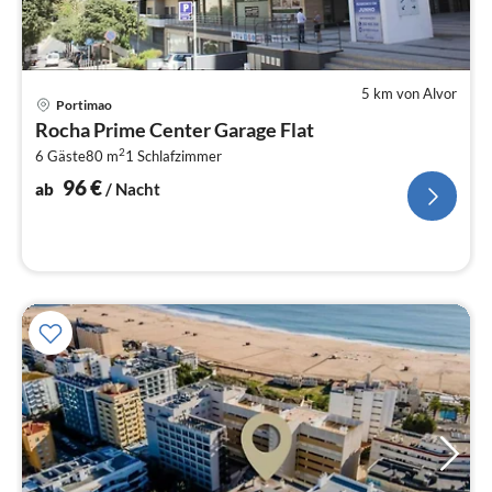
5 km von Alvor
Pre
Portimao
ab
Rocha Prime Center Garage Flat
9
2
6 Gäste
80 m
1
Schlafzimmer
pr
Na
96
€
ab
/ Nacht