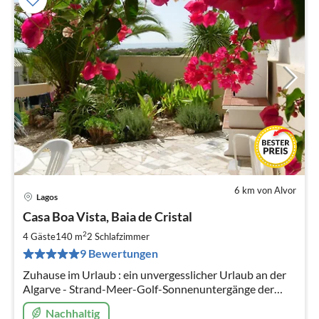
6 km von Alvor
Lagos
Pre
Casa Boa Vista, Baia de Cristal
ab
1
2
4 Gäste
140 m
2
Schlafzimmer
pr
9 Bewertungen
Na
Zuhause im Urlaub : ein unvergesslicher Urlaub an der
Algarve - Strand-Meer-Golf-Sonnenuntergänge der
Superlative Sehr schön eingerichtetes Ferienhaus - nur
Nachhaltig
150 m vom Strand