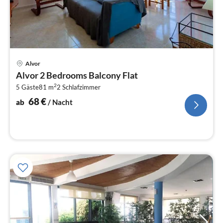
Pre
Alvor
ab
Alvor 2 Bedrooms Balcony Flat
6
2
5 Gäste
81 m
2
Schlafzimmer
pr
Na
68
€
ab
/ Nacht