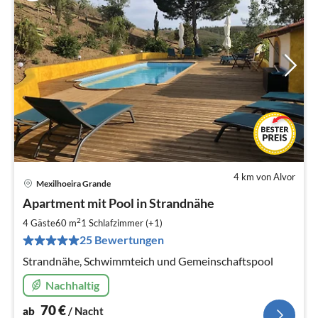
4 km von Alvor
Mexilhoeira Grande
Pre
Apartment mit Pool in Strandnähe
ab
7
2
4 Gäste
60 m
1
Schlafzimmer (+1)
pr
25 Bewertungen
Na
Strandnähe, Schwimmteich und Gemeinschaftspool
Nachhaltig
70
€
ab
/ Nacht