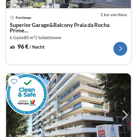
5 km von Alvor
Pre
Portimao
ab
Superior Garage&Balcony Praia da Rocha
9
Prime...
pr
2
6 Gäste
80 m
1
Schlafzimmer
Na
96
€
ab
/ Nacht