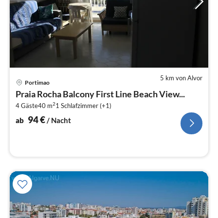
5 km von Alvor
Pre
Portimao
ab
Praia Rocha Balcony First Line Beach View...
9
2
4 Gäste
40 m
1
Schlafzimmer (+1)
pr
Na
94
€
ab
/ Nacht