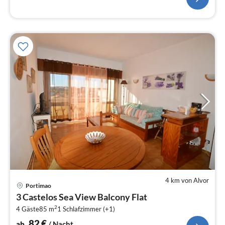
4 km von Alvor
Pre
Portimao
ab
3 Castelos Sea View Balcony Flat
8
2
4 Gäste
85 m
1
Schlafzimmer (+1)
pr
Na
82
€
ab
/ Nacht