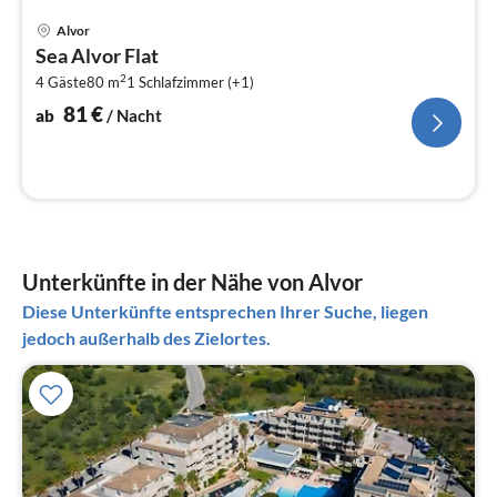
Pre
Alvor
ab
Sea Alvor Flat
8
2
4 Gäste
80 m
1
Schlafzimmer (+1)
pr
Na
81
€
ab
/ Nacht
Unterkünfte in der Nähe von Alvor
Diese Unterkünfte entsprechen Ihrer Suche, liegen
jedoch außerhalb des Zielortes.