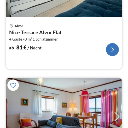
Pre
Alvor
ab
Nice Terrace Alvor Flat
8
2
4 Gäste
70 m
1
Schlafzimmer
pr
Na
81
€
ab
/ Nacht