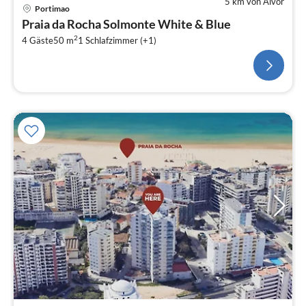
5 km von Alvor
Portimao
Praia da Rocha Solmonte White & Blue
2
4 Gäste
50 m
1
Schlafzimmer (+1)