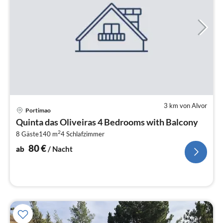
3 km von Alvor
Pre
Portimao
ab
Quinta das Oliveiras 4 Bedrooms with Balcony
8
2
8 Gäste
140 m
4
Schlafzimmer
pr
Na
80
€
ab
/ Nacht