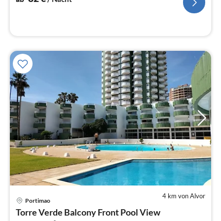
4 km von Alvor
Pre
Portimao
ab
Torre Verde Balcony Front Pool View
7