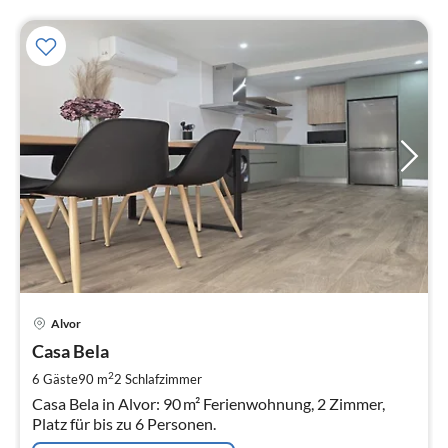
Pre
Alvor
ab
8
Casa Bela
pr
2
6 Gäste
90 m
2
Schlafzimmer
Na
Casa Bela in Alvor: 90 m² Ferienwohnung, 2 Zimmer,
Platz für bis zu 6 Personen.