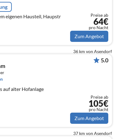
rung
Preise ab
em eigenen Hausteil, Haupstr
64€
pro Nacht
Zum Angebot
36 km von Asendorf
5.0
mm
er
en
 auf alter Hofanlage
Preise ab
105€
pro Nacht
Zum Angebot
37 km von Asendorf