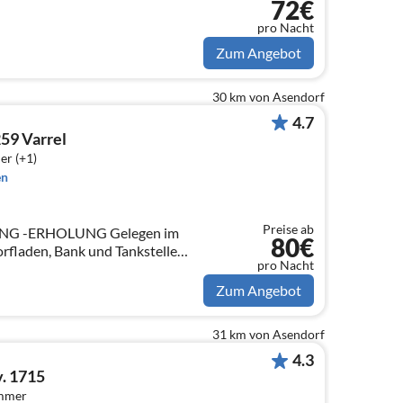
72€
pro Nacht
Zum Angebot
30 km von Asendorf
4.7
59 Varrel
er (+1)
en
Preise ab
G -ERHOLUNG Gelegen im
80€
rfladen, Bank und Tankstelle
pro Nacht
pannung unter den riesigen
Zum Angebot
31 km von Asendorf
4.3
. 1715
immer