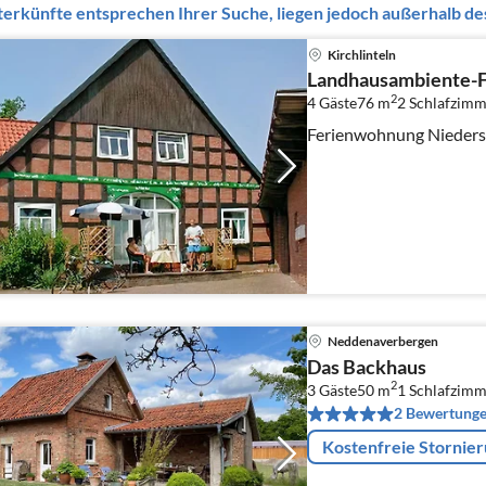
erkünfte entsprechen Ihrer Suche, liegen jedoch außerhalb des
Kirchlinteln
Landhausambiente-F
2
4 Gäste
76 m
2
Schlafzimm
Ferienwohnung Nieders
Neddenaverbergen
Das Backhaus
2
3 Gäste
50 m
1
Schlafzimm
2 Bewertung
Kostenfreie Stornie