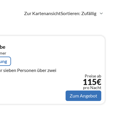
Zur Kartenansicht
Sortieren: Zufällig
ebe
mmer
rung
r sieben Personen über zwei
Preise ab
115€
pro Nacht
Zum Angebot