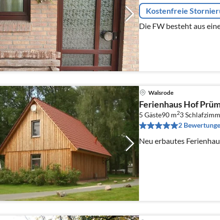
Kostenfreie Stornie
Die FW besteht aus ein
Walsrode
Ferienhaus Hof Prü
2
5 Gäste
90 m
3
Schlafzimm
2 Bewertung
Neu erbautes Ferienhaus