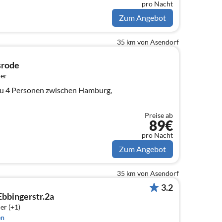
pro Nacht
Zum Angebot
35 km von Asendorf
srode
er
zu 4 Personen zwischen Hamburg,
Preise ab
89€
pro Nacht
Zum Angebot
35 km von Asendorf
3.2
bbingerstr.2a
er (+1)
en