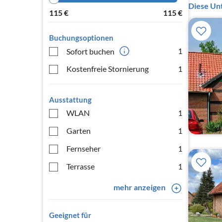
Diese Unt
115
€
115
€
Buchungsoptionen
1
Sofort buchen
Kostenfreie Stornierung
1
Ausstattung
WLAN
1
Garten
1
Fernseher
1
Terrasse
1
mehr anzeigen
Geeignet für