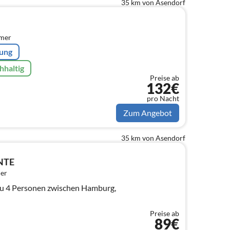
35 km von Asendorf
mmer
rung
hhaltig
Preise ab
132€
pro Nacht
Zum Angebot
35 km von Asendorf
NTE
er
zu 4 Personen zwischen Hamburg,
Preise ab
89€