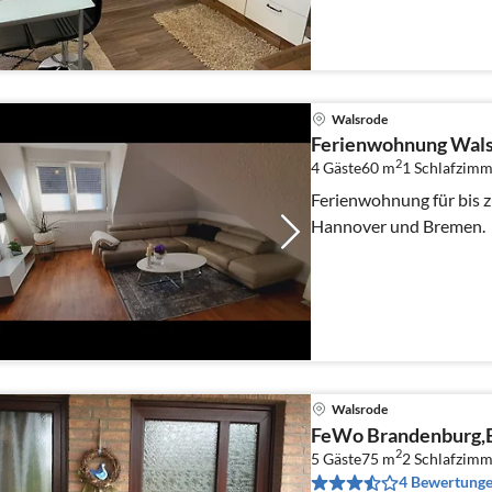
Walsrode
Ferienwohnung Wal
2
4 Gäste
60 m
1
Schlafzimm
Ferienwohnung für bis 
Hannover und Bremen.
Walsrode
FeWo Brandenburg,E
2
5 Gäste
75 m
2
Schlafzimm
4 Bewertung