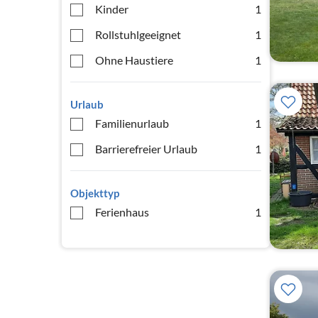
Kinder
1
Rollstuhlgeeignet
1
Ohne Haustiere
1
Urlaub
Familienurlaub
1
Barrierefreier Urlaub
1
Objekttyp
Ferienhaus
1