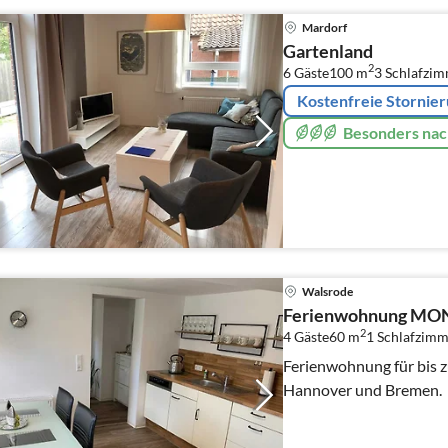
Mardorf
Gartenland
2
6 Gäste
100 m
3
Schlafzi
Kostenfreie Stornie
Besonders nac
Walsrode
Ferienwohnung MO
2
4 Gäste
60 m
1
Schlafzimm
Ferienwohnung für bis 
Hannover und Bremen.