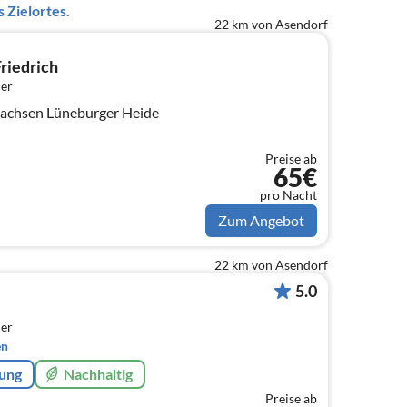
 Zielortes.
22 km von Asendorf
riedrich
er
achsen Lüneburger Heide
Preise ab
65€
pro Nacht
Zum Angebot
22 km von Asendorf
5.0
er
en
rung
Nachhaltig
Preise ab