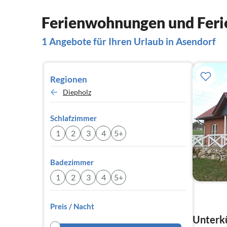
Ferienwohnungen und Feri
1 Angebote für Ihren Urlaub in Asendorf
Regionen
Diepholz
Schlafzimmer
1
2
3
4
5+
Badezimmer
1
2
3
4
5+
Preis / Nacht
Unterkü