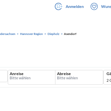
Anmelden
Wuns
edersachsen
Hannover Region
Diepholz
Asendorf
Anreise
Abreise
Gä
2 