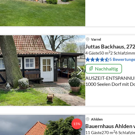
Varrel
Juttas Backhaus, 272
2
4 Gäste
50 m
2
Schlafzimm
5 Bewertung
Nachhaltig
AUSZEIT-ENTSPANNUN
1000 Seelen Dorf mit Do
kann man Ruhe und Ents
Eichen finden.
Ahlden
15%
Bauernhaus Ahlden v
2
11 Gäste
270 m
6
Schlafz