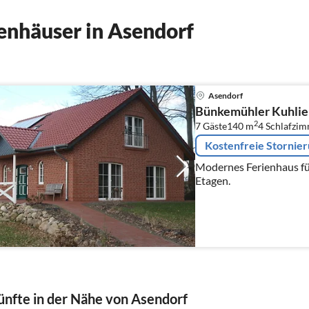
enhäuser in Asendorf
Asendorf
Bünkemühler Kuhli
2
7 Gäste
140 m
4
Schlafzi
Kostenfreie Stornie
Modernes Ferienhaus fü
Etagen.
nfte in der Nähe von Asendorf