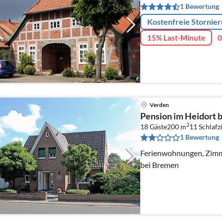
1 Bewertung
Kostenfreie Stornie
15% Last-Minute
0
Verden
Pension im Heidort 
2
18 Gäste
200 m
11
Schlaf
1 Bewertung
Ferienwohnungen, Zimm
bei Bremen