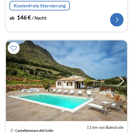
Wohn/Esszimmer(Doppelschlafcouch, Esstisch),
Kostenfreie Stornierung
Schlafzimmer(Doppelbett)
146
€
ab
/ Nacht
11 km von Balestrate
Castellammare del Golfo