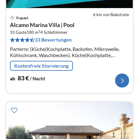
6 km von Balestrate
Trapani
Pre
Alcamo Marina Villa | Pool
ab
2
8
10 Gäste
180 m
4
Schlafzimmer
33 Bewertungen
pr
Na
Parterre: (Küche(Kochplatte, Backofen, Mikrowelle,
Kühlschrank, Waschbecken), Küche(Kochplatte,
Backofen, Mikrowelle, Kühlschrank, Waschbecken)
Kostenfreie Stornierung
83
€
ab
/ Nacht