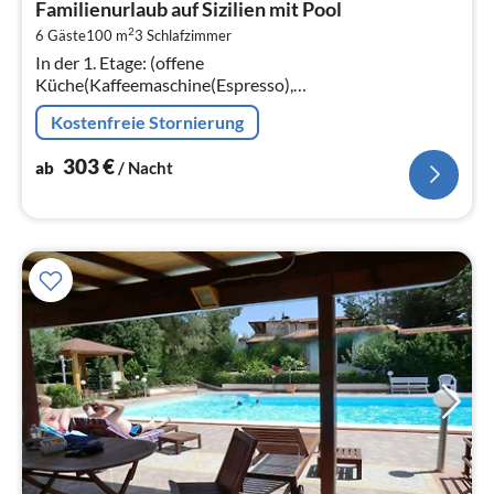
Familienurlaub auf Sizilien mit Pool
3
2
6 Gäste
100 m
3
Schlafzimmer
pr
In der 1. Etage: (offene
Na
Küche(Kaffeemaschine(Espresso),
Kühl-/Gefrierkombination, elektrische Kochplatten),
Kostenfreie Stornierung
Wohn/Esszimmer(TV(Kabel), Esstisch, Sitzecke),
Schlafzimmer(Doppelbett)
303
€
ab
/ Nacht