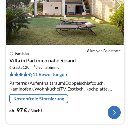
6 km von Balestrate
Partinico
Pre
Villa in Partinico nahe Strand
ab
2
9
6 Gäste
120 m
3
Schlafzimmer
11 Bewertungen
pr
Na
Parterre: (Aufenthaltsraum(Doppelschlafcouch,
Kaminofen), Wohnküche(TV, Esstisch, Kochplatte,
Backofen, Kühl-/Gefrierkombination),
Kostenfreie Stornierung
Schlafzimmer(Etagenbett)
97
€
ab
/ Nacht