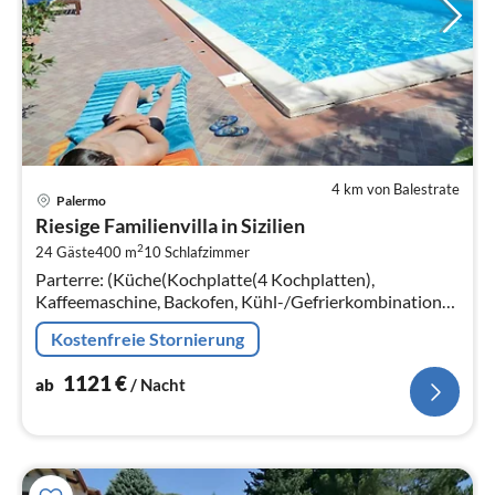
4 km von Balestrate
Pre
Palermo
ab
Riesige Familienvilla in Sizilien
1
2
24 Gäste
400 m
10
Schlafzimmer
pr
Parterre: (Küche(Kochplatte(4 Kochplatten),
Na
Kaffeemaschine, Backofen, Kühl-/Gefrierkombination),
offene Küche(Esstisch, Kochplatte(4 Kochplatten)
Kostenfreie Stornierung
1121
€
ab
/ Nacht