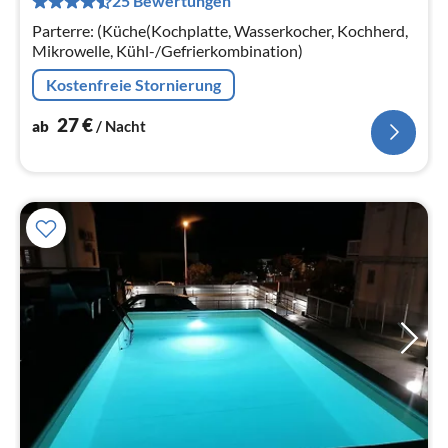
25 Bewertungen
pr
Na
Parterre: (Küche(Kochplatte, Wasserkocher, Kochherd,
Mikrowelle, Kühl-/Gefrierkombination)
Kostenfreie Stornierung
27
€
ab
/ Nacht