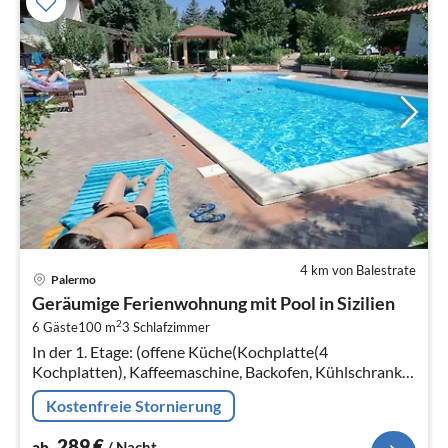
4 km von Balestrate
Pre
Palermo
ab
Geräumige Ferienwohnung mit Pool in Sizilien
2
2
6 Gäste
100 m
3
Schlafzimmer
pr
In der 1. Etage: (offene Küche(Kochplatte(4
Na
Kochplatten), Kaffeemaschine, Backofen, Kühlschrank,
Tiefkühlschrank), Wohn/Esszimmer(TV(Kabel), Esstisch,
Kostenfreie Stornierung
Sitzecke)
289
€
ab
/ Nacht