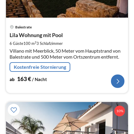
Pre
Balestrate
ab
1
Lila Wohnung mit Pool
pr
2
6 Gäste
100 m
3
Schlafzimmer
Na
Villano mit Meerblick, 50 Meter vom Hauptstrand von
Balestrate und 500 Meter vom Ortszentrum entfernt.
Kostenfreie Stornierung
163
€
ab
/ Nacht
10%