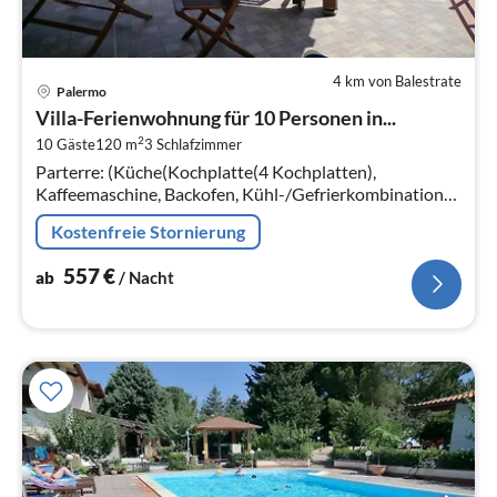
4 km von Balestrate
Pre
Palermo
ab
Villa-Ferienwohnung für 10 Personen in...
5
2
10 Gäste
120 m
3
Schlafzimmer
pr
Parterre: (Küche(Kochplatte(4 Kochplatten),
Na
Kaffeemaschine, Backofen, Kühl-/Gefrierkombination),
Wohn/Esszimmer(TV(Kabel), Esstisch, Sitzecke),
Kostenfreie Stornierung
Schlafzimmer(Doppelbett)
557
€
ab
/ Nacht