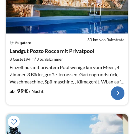
30 km von Balestrate
Pre
Fulgatore
ab
9
Landgut Pozzo Rocca mit Privatpool
pr
2
8 Gäste
194 m
3
Schlafzimmer
Na
Einzelhaus mit privatem Pool wenige km vom Meer , 4
Zimmer, 3 Bäder, große Terrassen, Gartengrundstück,
Waschmaschine, Spülmaschine, , Klimagerät, WLan auf
Wunsch.
99
€
ab
/ Nacht