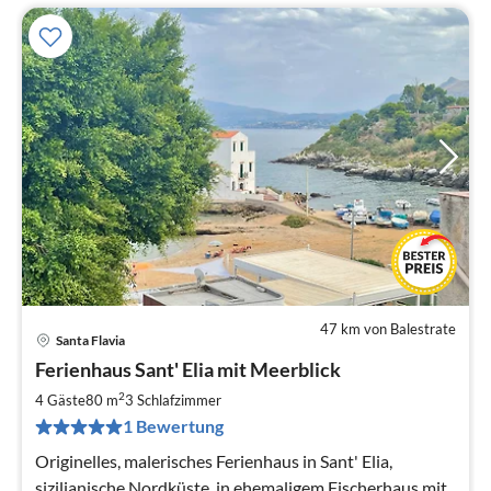
47 km von Balestrate
Santa Flavia
Pre
Ferienhaus Sant' Elia mit Meerblick
ab
6
2
4 Gäste
80 m
3
Schlafzimmer
pr
1 Bewertung
Na
Originelles, malerisches Ferienhaus in Sant' Elia,
sizilianische Nordküste, in ehemaligem Fischerhaus mit