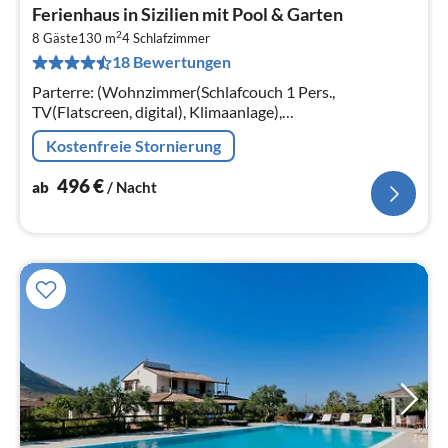
Pre
Ferienhaus in Sizilien mit Pool & Garten
ab
2
4
8 Gäste
130 m
4
Schlafzimmer
18 Bewertungen
pr
Na
Parterre: (Wohnzimmer(Schlafcouch 1 Pers.,
TV(Flatscreen, digital), Klimaanlage),
Wohnküche(Wasserkocher, Toaster, Kaffeemaschine,
Kostenfreie Stornierung
Backofen, Mikrowelle, Kühl-/Gefrierkombination)
496
€
ab
/ Nacht