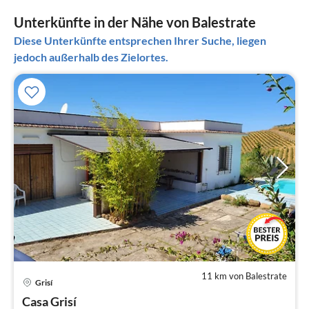
Unterkünfte in der Nähe von Balestrate
Diese Unterkünfte entsprechen Ihrer Suche, liegen
jedoch außerhalb des Zielortes.
11 km von Balestrate
Grisí
Pre
Casa Grisí
ab