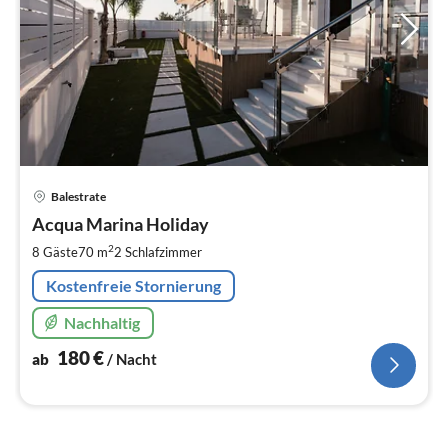
Pre
Balestrate
ab
1
Acqua Marina Holiday
pr
2
8 Gäste
70 m
2
Schlafzimmer
Na
Kostenfreie Stornierung
Nachhaltig
180
€
ab
/ Nacht