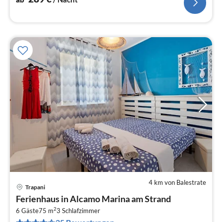
4 km von Balestrate
Trapani
Pre
Ferienhaus in Alcamo Marina am Strand
ab
2
2
6 Gäste
75 m
3
Schlafzimmer