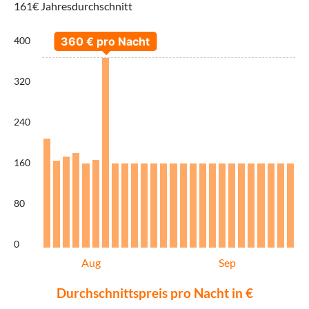
161€ Jahresdurchschnitt
400
320
240
160
80
0
Aug
Sep
Durchschnittspreis pro Nacht in €