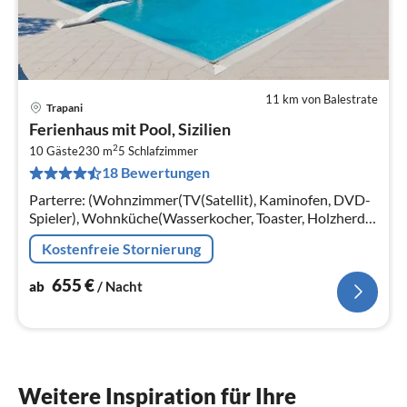
11 km von Balestrate
Trapani
Pre
Ferienhaus mit Pool, Sizilien
ab
2
6
10 Gäste
230 m
5
Schlafzimmer
18 Bewertungen
pr
Na
Parterre: (Wohnzimmer(TV(Satellit), Kaminofen, DVD-
Spieler), Wohnküche(Wasserkocher, Toaster, Holzherd,
Espressomaschine, Backofen, Mikrowelle,
Kostenfreie Stornierung
Spülmaschine)
655
€
ab
/ Nacht
Weitere Inspiration für Ihre