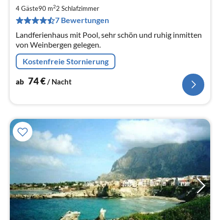
7
2
4 Gäste
90 m
2
Schlafzimmer
pr
7 Bewertungen
Na
Landferienhaus mit Pool, sehr schön und ruhig inmitten
von Weinbergen gelegen.
Kostenfreie Stornierung
74
€
ab
/ Nacht