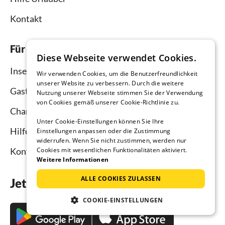
Kontakt
Für Vermieter
Diese Webseite verwendet Cookies.
Inserieren und vermieten
Wir verwenden Cookies, um die Benutzerfreundlichkeit
unserer Website zu verbessern. Durch die weitere
Gastgebermagazin
Nutzung unserer Webseite stimmen Sie der Verwendung
von Cookies gemäß unserer Cookie-Richtlinie zu.
Channel Manager
Unter Cookie-Einstellungen können Sie Ihre
Hilfe Vermieter
Einstellungen anpassen oder die Zustimmung
widerrufen. Wenn Sie nicht zustimmen, werden nur
Kontakt
Cookies mit wesentlichen Funktionalitäten aktiviert.
Weitere Informationen
ALLE COOKIES ZULASSEN
Jetzt die App downloaden
COOKIE-EINSTELLUNGEN