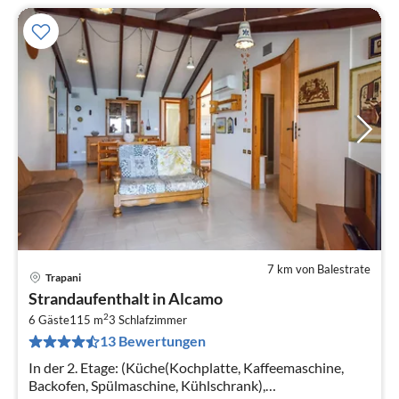
7 km von Balestrate
Trapani
Pre
Strandaufenthalt in Alcamo
ab
2
1
6 Gäste
115 m
3
Schlafzimmer
13 Bewertungen
pr
Na
In der 2. Etage: (Küche(Kochplatte, Kaffeemaschine,
Backofen, Spülmaschine, Kühlschrank),