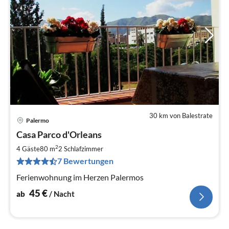
30 km von Balestrate
Palermo
Pre
Casa Parco d'Orleans
ab
4
2
4 Gäste
80 m
2
Schlafzimmer
pr
7 Bewertungen
Na
Ferienwohnung im Herzen Palermos
45
€
ab
/ Nacht