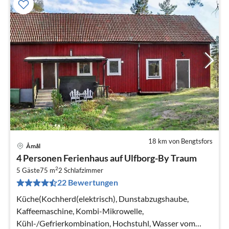
18 km von Bengtsfors
Åmål
Pre
4 Personen Ferienhaus auf Ulfborg-By Traum
ab
2
4
5 Gäste
75 m
2
Schlafzimmer
22 Bewertungen
pr
Na
Küche(Kochherd(elektrisch), Dunstabzugshaube,
Kaffeemaschine, Kombi-Mikrowelle,
Kühl-/Gefrierkombination, Hochstuhl, Wasser vom