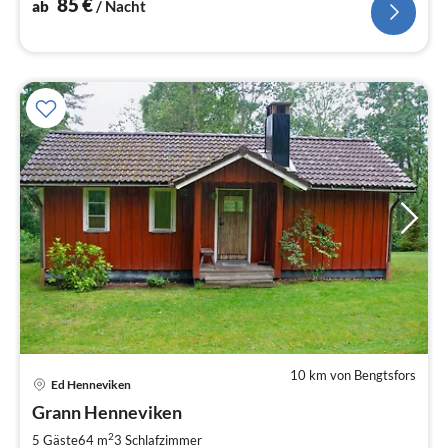
85
€
ab
/ Nacht
10 km von Bengtsfors
Ed Henneviken
Pre
Grann Henneviken
ab
8
2
5 Gäste
64 m
3
Schlafzimmer