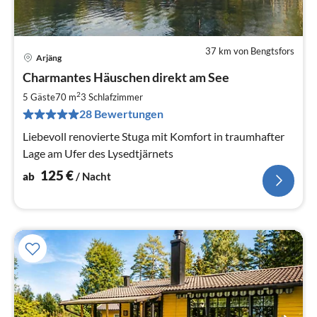
37 km von Bengtsfors
Arjäng
Pre
Charmantes Häuschen direkt am See
ab
1
2
5 Gäste
70 m
3
Schlafzimmer
pr
28 Bewertungen
Na
Liebevoll renovierte Stuga mit Komfort in traumhafter
Lage am Ufer des Lysedtjärnets
125
€
ab
/ Nacht