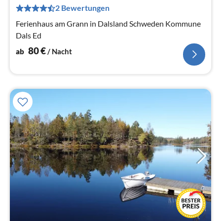
pr
2 Bewertungen
Na
Ferienhaus am Grann in Dalsland Schweden Kommune
Dals Ed
80
€
ab
/ Nacht