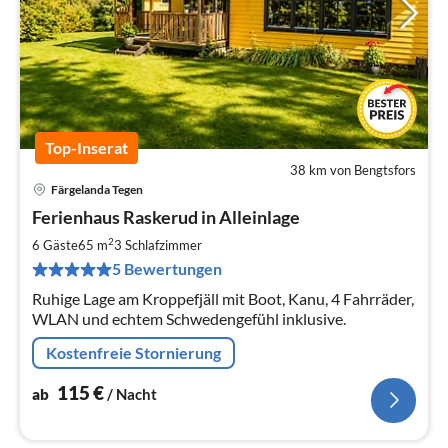
Top-Inserat
38 km von Bengtsfors
Färgelanda Tegen
Pre
Ferienhaus Raskerud in Alleinlage
ab
1
2
6 Gäste
65 m
3
Schlafzimmer
pr
5 Bewertungen
Na
Ruhige Lage am Kroppefjäll mit Boot, Kanu, 4 Fahrräder,
WLAN und echtem Schwedengefühl inklusive.
Kostenfreie Stornierung
115
€
ab
/ Nacht