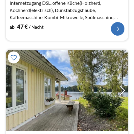
Internetzugang DSL, offene Küche(Holzherd,
Kochherd(elektrisch), Dunstabzugshaube,
Kaffeemaschine, Kombi-Mikrowelle, Spülmaschine,
Kühlschrank, Tiefkühlschrank(1-59L), Hochstuhl)
47
€
ab
/ Nacht