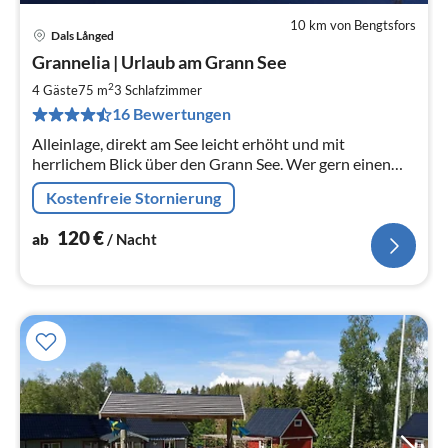
10 km von Bengtsfors
Dals Långed
Pre
Grannelia | Urlaub am Grann See
ab
1
2
4 Gäste
75 m
3
Schlafzimmer
pr
16 Bewertungen
Na
Alleinlage, direkt am See leicht erhöht und mit
herrlichem Blick über den Grann See. Wer gern einen
Elch von der Terasse beobachten möchte - mit etwas
Kostenfreie Stornierung
Glück ist das möglich!
120
€
ab
/ Nacht