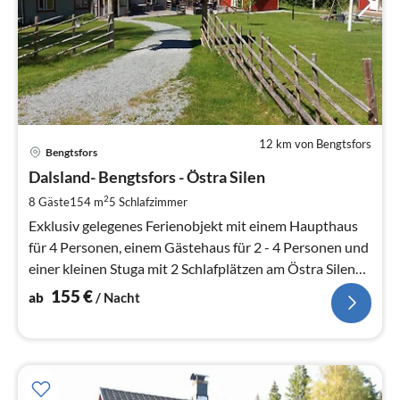
12 km von Bengtsfors
Pre
Bengtsfors
ab
1
Dalsland- Bengtsfors - Östra Silen
pr
2
8 Gäste
154 m
5
Schlafzimmer
Na
Exklusiv gelegenes Ferienobjekt mit einem Haupthaus
für 4 Personen, einem Gästehaus für 2 - 4 Personen und
einer kleinen Stuga mit 2 Schlafplätzen am Östra Silen
mit hohen Niveau.
155
€
ab
/ Nacht