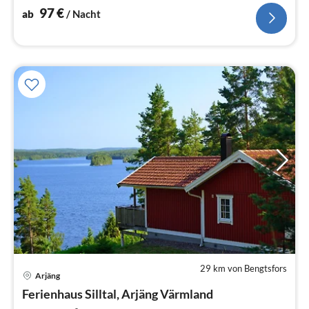
97
€
ab
/ Nacht
29 km von Bengtsfors
Arjäng
Pre
Ferienhaus Silltal, Arjäng Värmland
ab