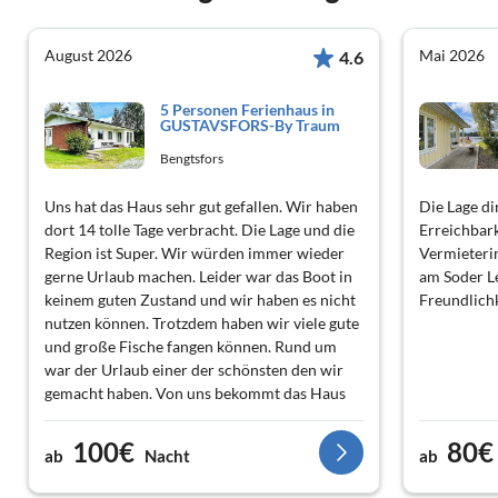
August 2026
Mai 2026
4.6
5 Personen Ferienhaus in
GUSTAVSFORS-By Traum
Bengtsfors
Uns hat das Haus sehr gut gefallen. Wir haben
Die Lage di
dort 14 tolle Tage verbracht. Die Lage und die
Erreichbark
Region ist Super. Wir würden immer wieder
Vermieteri
gerne Urlaub machen. Leider war das Boot in
am Soder Le
keinem guten Zustand und wir haben es nicht
Freundlichk
nutzen können. Trotzdem haben wir viele gute
und große Fische fangen können. Rund um
war der Urlaub einer der schönsten den wir
gemacht haben. Von uns bekommt das Haus
die Note 1 Plus. Empfehlungen: Einfach mal
losfahren. Irgendwo gibt es immer was zu
100€
80€
ab
Nacht
ab
erleben und zu sehen. Das alles was wir
gesehen haben kann man gar nicht aufzählen.