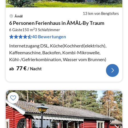
13 km von Bengtsfors
Åmål
Pre
6 Personen Ferienhaus in ÅMÅL-By Traum
ab
2
7
6 Gäste
150 m
3
Schlafzimmer
40 Bewertungen
pr
Na
Internetzugang DSL, Küche(Kochherd(elektrisch),
Kaffeemaschine, Backofen, Kombi-Mikrowelle,
Kühl-/Gefrierkombination, Wasser vom Brunnen)
77
€
ab
/ Nacht