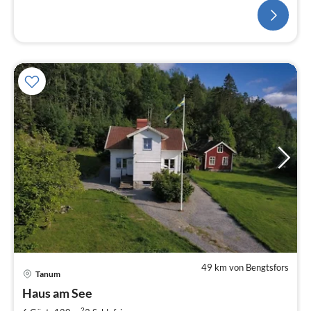
49 km von Bengtsfors
Tanum
Pre
Haus am See
ab
2