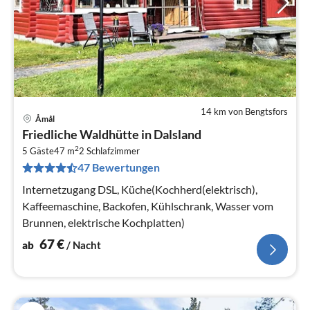
14 km von Bengtsfors
Åmål
Pre
Friedliche Waldhütte in Dalsland
ab
2
6
5 Gäste
47 m
2
Schlafzimmer
47 Bewertungen
pr
Na
Internetzugang DSL, Küche(Kochherd(elektrisch),
Kaffeemaschine, Backofen, Kühlschrank, Wasser vom
Brunnen, elektrische Kochplatten)
67
€
ab
/ Nacht