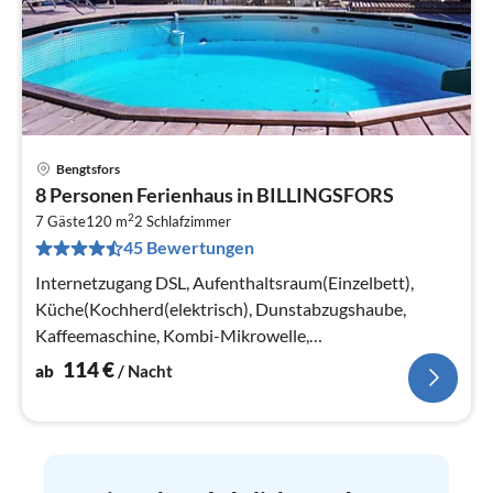
Bengtsfors
Pre
8 Personen Ferienhaus in BILLINGSFORS
ab
2
1
7 Gäste
120 m
2
Schlafzimmer
45 Bewertungen
pr
Na
Internetzugang DSL, Aufenthaltsraum(Einzelbett),
Küche(Kochherd(elektrisch), Dunstabzugshaube,
Kaffeemaschine, Kombi-Mikrowelle,
Kühl-/Gefrierkombination)
114
€
ab
/ Nacht