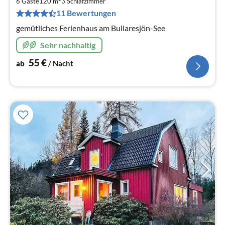
5
6 Gäste
120 m
3
Schlafzimmer
pr
11 Bewertungen
Na
gemütliches Ferienhaus am Bullaresjön-See
Sehr nachhaltig
55
€
ab
/ Nacht