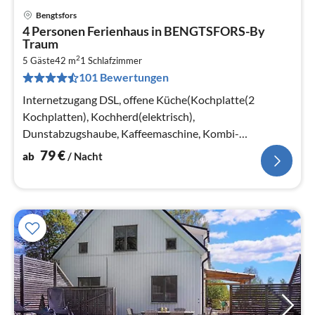
Bengtsfors
Pre
4 Personen Ferienhaus in BENGTSFORS-By
ab
Traum
8
2
5 Gäste
42 m
1
Schlafzimmer
pr
101 Bewertungen
Na
Internetzugang DSL, offene Küche(Kochplatte(2
Kochplatten), Kochherd(elektrisch),
Dunstabzugshaube, Kaffeemaschine, Kombi-
Mikrowelle, Kühlschrank(+ Gefrierfach), Hochstuhl)
79
€
ab
/ Nacht