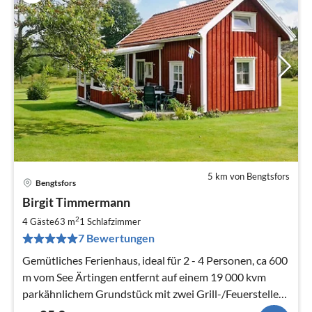
5 km von Bengtsfors
Bengtsfors
Pre
Birgit Timmermann
ab
8
2
4 Gäste
63 m
1
Schlafzimmer
pr
7 Bewertungen
Na
Gemütliches Ferienhaus, ideal für 2 - 4 Personen, ca 600
m vom See Ärtingen entfernt auf einem 19 000 kvm
parkähnlichem Grundstück mit zwei Grill-/Feuerstellen
auf dem Grundstück.