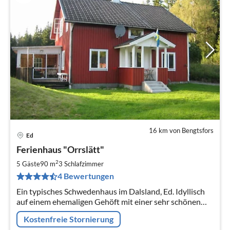
16 km von Bengtsfors
Ed
Pre
Ferienhaus "Orrslätt"
ab
9
2
5 Gäste
90 m
3
Schlafzimmer
pr
4 Bewertungen
Na
Ein typisches Schwedenhaus im Dalsland, Ed. Idyllisch
auf einem ehemaligen Gehöft mit einer sehr schönen
Aussicht und in ruhiger Lage gelegen. Gemütlich und mit
Kostenfreie Stornierung
Ausstrahlung.