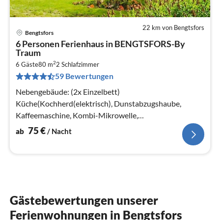
22 km von Bengtsfors
Bengtsfors
Pre
6 Personen Ferienhaus in BENGTSFORS-By
ab
Traum
7
2
6 Gäste
80 m
2
Schlafzimmer
pr
59 Bewertungen
Na
Nebengebäude: (2x Einzelbett)
Küche(Kochherd(elektrisch), Dunstabzugshaube,
Kaffeemaschine, Kombi-Mikrowelle,
Kühl-/Gefrierkombination, Hochstuhl, Wasser vom
75
€
ab
/ Nacht
Brunnen)
Gästebewertungen unserer
Ferienwohnungen in Bengtsfors