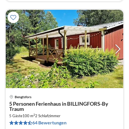
Bengtsfors
Pre
5 Personen Ferienhaus in BILLINGFORS-By
ab
Traum
4
2
5 Gäste
100 m
2
Schlafzimmer
pr
64 Bewertungen
Na