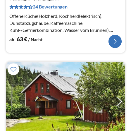
6
24 Bewertungen
pr
Na
Offene Küche(Holzherd, Kochherd(elektrisch),
Dunstabzugshaube, Kaffeemaschine,
Kühl-/Gefrierkombination, Wasser vom Brunnen),
Wohn-/Schlafzimmer(TV(schwedische Fernsehsender)
63
€
ab
/ Nacht