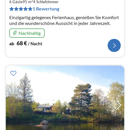
6
2
6 Gäste
95 m
4
Schlafzimmer
pr
1 Bewertung
Na
Einzigartig gelegenes Ferienhaus, genießen Sie Komfort
und die wunderschöne Aussicht in jeder Jahreszeit.
Nachhaltig
68
€
ab
/ Nacht