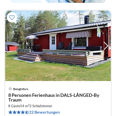
Bengtsfors
Pre
8 Personen Ferienhaus in DALS-LÅNGED-By
ab
Traum
9
2
8 Gäste
54 m
2
Schlafzimmer
pr
22 Bewertungen
Na