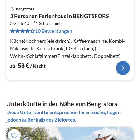
Bengtsfors
Pre
3 Personen Ferienhaus in BENGTSFORS
ab
2
5
3 Gäste
40 m
1
Schlafzimmer
10 Bewertungen
pr
Na
Küche(Kochherd(elektrisch), Kaffeemaschine, Kombi-
Mikrowelle, Kühlschrank(+ Gefrierfach)),
Wohn-/Schlafzimmer(Einzelklappbett , Doppelbett)
58
€
ab
/ Nacht
Unterkünfte in der Nähe von Bengtsfors
Diese Unterkünfte entsprechen Ihrer Suche, liegen
jedoch außerhalb des Zielortes.