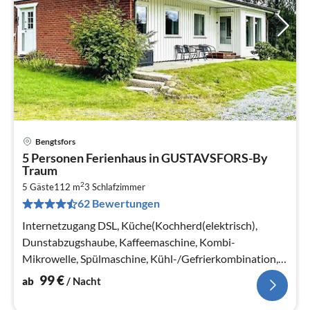
Bengtsfors
Pre
5 Personen Ferienhaus in GUSTAVSFORS-By
ab
Traum
1
2
5 Gäste
112 m
3
Schlafzimmer
pr
62 Bewertungen
Na
Internetzugang DSL, Küche(Kochherd(elektrisch),
Dunstabzugshaube, Kaffeemaschine, Kombi-
Mikrowelle, Spülmaschine, Kühl-/Gefrierkombination,
Hochstuhl, Wasser vom Brunnen)
99
€
ab
/ Nacht