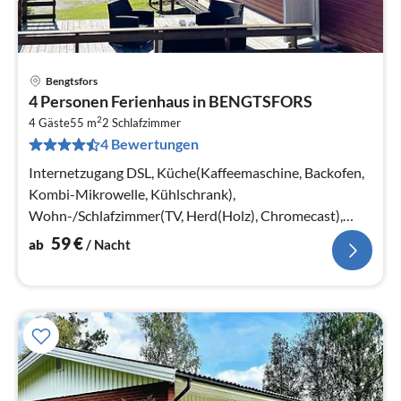
Bengtsfors
Pre
4 Personen Ferienhaus in BENGTSFORS
ab
2
5
4 Gäste
55 m
2
Schlafzimmer
4 Bewertungen
pr
Na
Internetzugang DSL, Küche(Kaffeemaschine, Backofen,
Kombi-Mikrowelle, Kühlschrank),
Wohn-/Schlafzimmer(TV, Herd(Holz), Chromecast),
Schlafzimmer(2x Einzelbett)
59
€
ab
/ Nacht