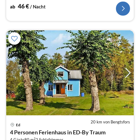
Brunnen)
46
€
ab
/ Nacht
20 km von Bengtsfors
Ed
Pre
4 Personen Ferienhaus in ED-By Traum
ab
2
4 Gäste
80 m
2
Schlafzimmer