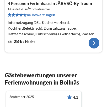
Pre
4 Personen Ferienhaus in JÄRVSÖ-By Traum
ab
2
2
4 Gäste
120 m
2
Schlafzimmer
46 Bewertungen
pr
Na
Internetzugang DSL, Küche(Holzherd,
Kochherd(elektrisch), Dunstabzugshaube,
Kaffeemaschine, Kühlschrank(+ Gefrierfach), Wasser
vom Brunnen)
28
€
ab
/ Nacht
Gästebewertungen unserer
Ferienwohnungen in Bollnäs
September 2025
4.1