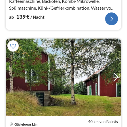
Kaffeemaschine, Backofen, Kombi-Mikrowelle,
Spülmaschine, Kühl-/Gefrierkombination, Wasser vom
Brunnen)
139
€
ab
/ Nacht
40 km von Bollnäs
Gävleborgs Län