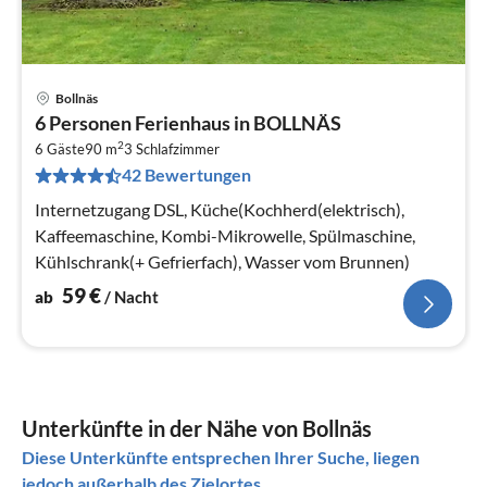
Bollnäs
Pre
6 Personen Ferienhaus in BOLLNÄS
ab
2
6
6 Gäste
90 m
3
Schlafzimmer
42 Bewertungen
pr
Na
Internetzugang DSL, Küche(Kochherd(elektrisch),
Kaffeemaschine, Kombi-Mikrowelle, Spülmaschine,
Kühlschrank(+ Gefrierfach), Wasser vom Brunnen)
59
€
ab
/ Nacht
Unterkünfte in der Nähe von Bollnäs
Diese Unterkünfte entsprechen Ihrer Suche, liegen
jedoch außerhalb des Zielortes.