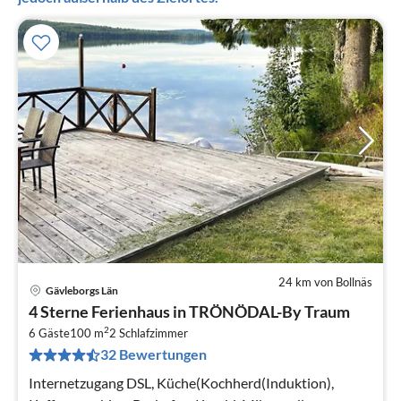
24 km von Bollnäs
Gävleborgs Län
Pre
4 Sterne Ferienhaus in TRÖNÖDAL-By Traum
ab
2
1
6 Gäste
100 m
2
Schlafzimmer
32 Bewertungen
pr
Na
Internetzugang DSL, Küche(Kochherd(Induktion),