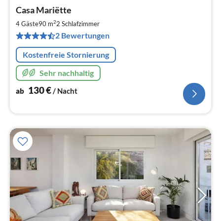
Pre
Casa Mariëtte
ab
1
2
4 Gäste
90 m
2
Schlafzimmer
pr
2 Bewertungen
Na
Kostenfreie Stornierung
Sehr nachhaltig
130
€
ab
/ Nacht