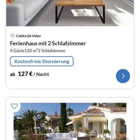
Pre
Caleta de Velez
ab
Ferienhaus mit 2 Schlafzimmer
1
2
4 Gäste
120 m
2
Schlafzimmer
pr
Na
Kostenfreie Stornierung
127
€
ab
/ Nacht