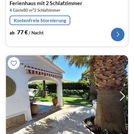
Ferienhaus mit 2 Schlafzimmer
7
2
4 Gäste
80 m
2
Schlafzimmer
pr
Na
Kostenfreie Stornierung
77
€
ab
/ Nacht