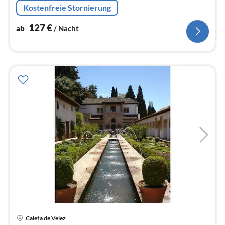
Na
Kostenfreie Stornierung
127
€
ab
/ Nacht
Pre
Caleta de Velez
ab