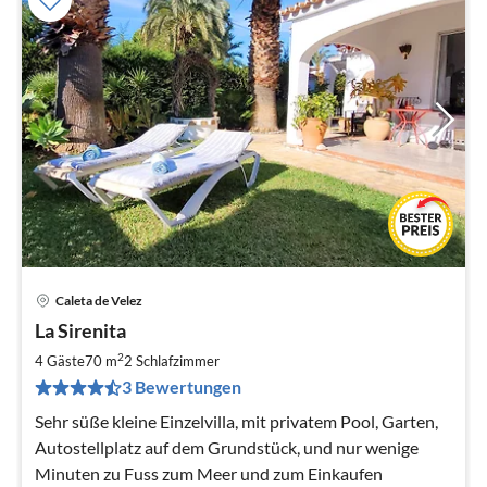
Caleta de Velez
Pre
La Sirenita
ab
1
2
4 Gäste
70 m
2
Schlafzimmer
pr
3 Bewertungen
Na
Sehr süße kleine Einzelvilla, mit privatem Pool, Garten,
Autostellplatz auf dem Grundstück, und nur wenige
Minuten zu Fuss zum Meer und zum Einkaufen