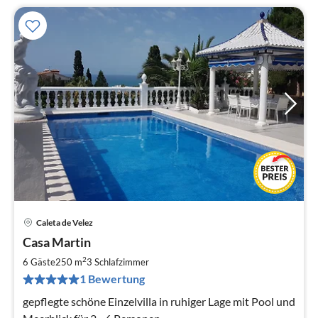
Caleta de Velez
Pre
Casa Martin
ab
1
2
6 Gäste
250 m
3
Schlafzimmer
pr
1 Bewertung
Na
gepflegte schöne Einzelvilla in ruhiger Lage mit Pool und