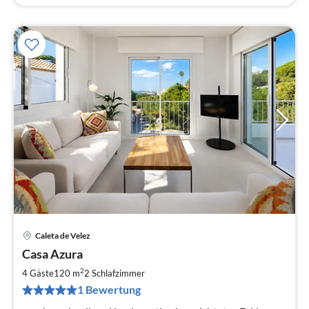
Caleta de Velez
Pre
Casa Azura
ab
1
2
4 Gäste
120 m
2
Schlafzimmer
pr
1 Bewertung
Na