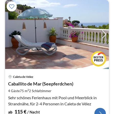
Pre
Caleta de Velez
ab
1
Caballito de Mar (Seepferdchen)
pr
2
4 Gäste
75 m
2
Schlafzimmer
Na
Sehr schönes Ferienhaus mit Pool und Meerblick in
Strandnähe, für 2-4 Personen in Caleta de Vélez
115
€
ab
/ Nacht