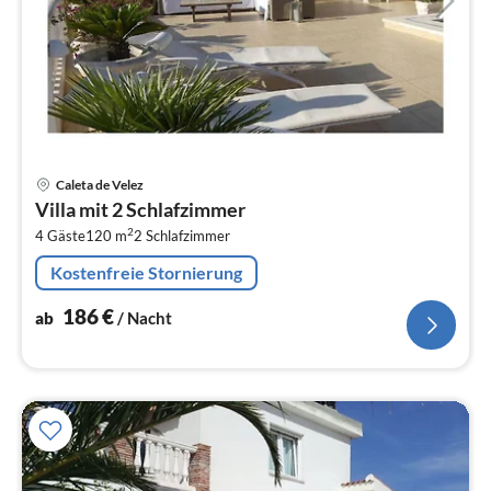
Pre
Caleta de Velez
ab
Villa mit 2 Schlafzimmer
1
2
4 Gäste
120 m
2
Schlafzimmer
pr
Na
Kostenfreie Stornierung
186
€
ab
/ Nacht