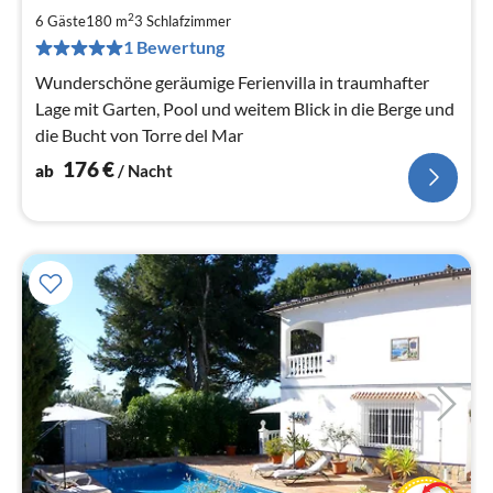
1
2
6 Gäste
180 m
3
Schlafzimmer
pr
1 Bewertung
Na
Wunderschöne geräumige Ferienvilla in traumhafter
Lage mit Garten, Pool und weitem Blick in die Berge und
die Bucht von Torre del Mar
176
€
ab
/ Nacht