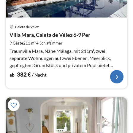
Pre
Caleta de Velez
ab
3
Villa Mara, Caleta de Vélez 6-9 Per
pr
2
9 Gäste
211 m
4
Schlafzimmer
Na
Traumvilla Mara, Nähe Málaga, mit 211m², zwei
separate Wohnungen auf zwei Ebenen, Meerblick,
gepflegtem Grundstück und privatem Pool bietet
optimalen Komfort für 6-9 Gäste
382
€
ab
/ Nacht