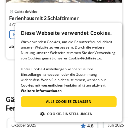
Pre
Caleta de Velez
ab
Ferienhaus mit 2 Schlafzimmer
1
2
4 Gäste
65 m
2
Schlafzimmer
pr
Diese Webseite verwendet Cookies.
Na
Kostenfreie Stornierung
Wir verwenden Cookies, um die Benutzerfreundlichkeit
137
€
ab
/ Nacht
unserer Website zu verbessern. Durch die weitere
Nutzung unserer Webseite stimmen Sie der Verwendung
von Cookies gemäß unserer Cookie-Richtlinie zu.
Unter Cookie-Einstellungen können Sie Ihre
1
2
Einstellungen anpassen oder die Zustimmung
widerrufen. Wenn Sie nicht zustimmen, werden nur
Cookies mit wesentlichen Funktionalitäten aktiviert.
Weitere Informationen
Gästebewertungen unserer
ALLE COOKIES ZULASSEN
Ferienwohnungen in Caleta de Velez
COOKIE-EINSTELLUNGEN
Oktober 2025
Juli 2025
4.8