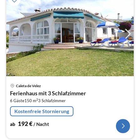
Pre
Caleta de Velez
ab
Ferienhaus mit 3 Schlafzimmer
1
2
6 Gäste
150 m
3
Schlafzimmer
pr
Na
Kostenfreie Stornierung
192
€
ab
/ Nacht