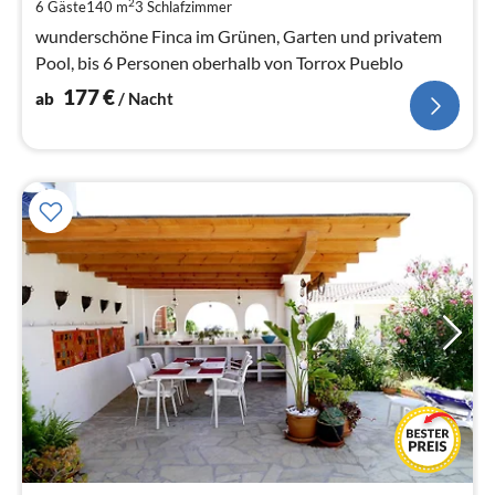
pr
2
6 Gäste
140 m
3
Schlafzimmer
Na
wunderschöne Finca im Grünen, Garten und privatem
Pool, bis 6 Personen oberhalb von Torrox Pueblo
177
€
ab
/ Nacht