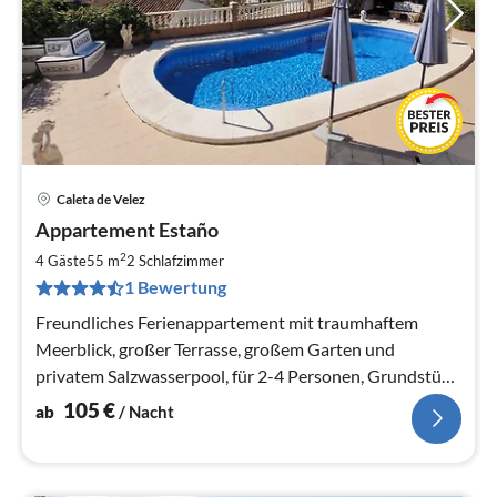
Caleta de Velez
Pre
Appartement Estaño
ab
1
2
4 Gäste
55 m
2
Schlafzimmer
pr
1 Bewertung
Na
Freundliches Ferienappartement mit traumhaftem
Meerblick, großer Terrasse, großem Garten und
privatem Salzwasserpool, für 2-4 Personen, Grundstück
zur alleinigen Nutzung
105
€
ab
/ Nacht