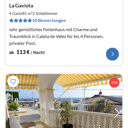
Pre
La Gaviota
ab
1
2
4 Gäste
85 m
2
Schlafzimmer
pr
10 Bewertungen
Na
sehr gemütliches Ferienhaus mit Charme und
Traumblick in Caleta de Vélez für bis 4 Personen,
privater Pool,
113
€
ab
/ Nacht
15%