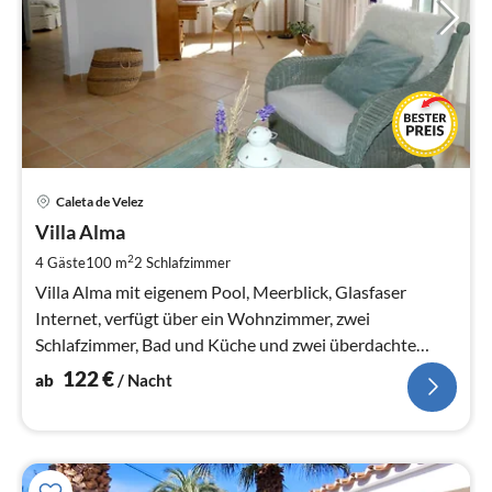
Pre
Caleta de Velez
ab
1
Villa Alma
pr
2
4 Gäste
100 m
2
Schlafzimmer
Na
Villa Alma mit eigenem Pool, Meerblick, Glasfaser
Internet, verfügt über ein Wohnzimmer, zwei
Schlafzimmer, Bad und Küche und zwei überdachte
geschützte Sitzbereiche
122
€
ab
/ Nacht