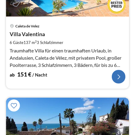
Pre
Caleta de Velez
ab
1
Villa Valentina
pr
2
6 Gäste
137 m
3
Schlafzimmer
Na
Traumhafte Villa für einen traumhaften Urlaub, in
Andalusien, Caleta de Vélez, mit privatem Pool, großer
Poolterrasse, 3 Schlafzimmern, 3 Bädern, für bis zu 6
Personen
151
€
ab
/ Nacht