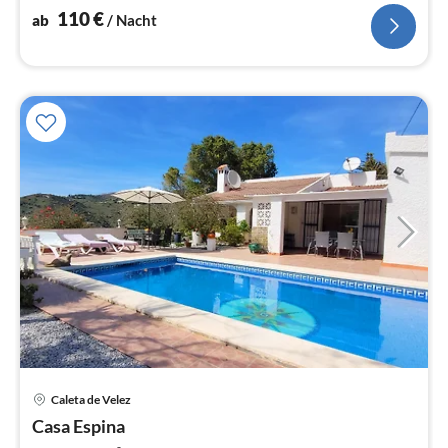
110
€
ab
/ Nacht
Pre
Caleta de Velez
ab
1
Casa Espina