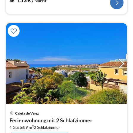
153
€
ab
/ Nacht
Pre
Caleta de Velez
ab
Ferienwohnung mit 2 Schlafzimmer
1
2
4 Gäste
89 m
2
Schlafzimmer
pr