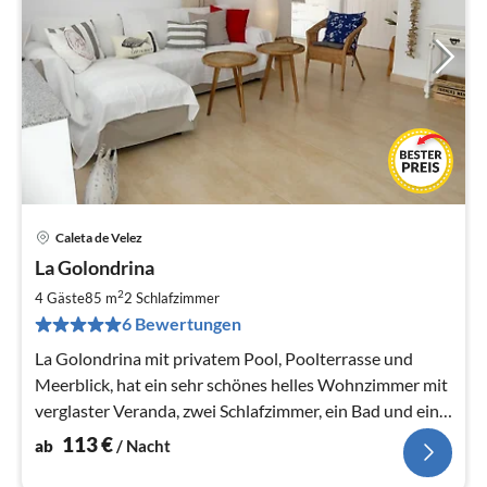
Caleta de Velez
Pre
La Golondrina
ab
1
2
4 Gäste
85 m
2
Schlafzimmer
pr
6 Bewertungen
Na
La Golondrina mit privatem Pool, Poolterrasse und
Meerblick, hat ein sehr schönes helles Wohnzimmer mit
verglaster Veranda, zwei Schlafzimmer, ein Bad und eine
schöne moderne Küche
113
€
ab
/ Nacht