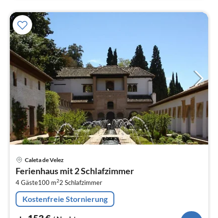
Pre
Caleta de Velez
ab
Ferienhaus mit 2 Schlafzimmer
1
2
4 Gäste
100 m
2
Schlafzimmer
pr
Na
Kostenfreie Stornierung