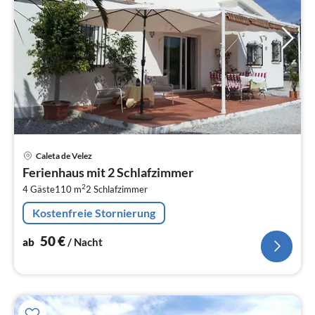
Pre
Caleta de Velez
ab
Ferienhaus mit 2 Schlafzimmer
5
2
4 Gäste
110 m
2
Schlafzimmer
pr
Na
Kostenfreie Stornierung
50
€
ab
/ Nacht