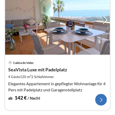
Pre
Caleta de Velez
ab
1
SeaVista Luxe mit Padelplatz
pr
2
4 Gäste
120 m
2
Schlafzimmer
Na
Elegantes Appartement in gepflegter Wohnanlage für 4
Pers mit Padelplatz und Garagenstellplatz
142
€
ab
/ Nacht