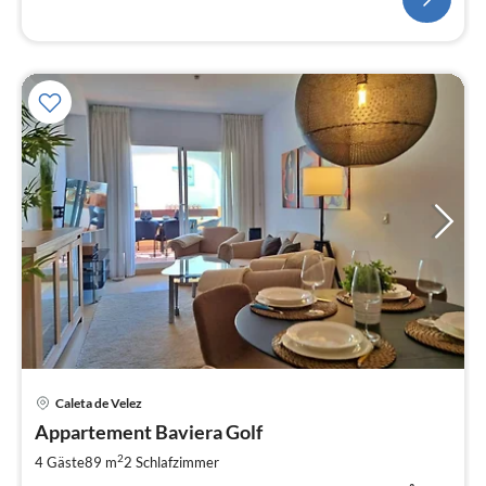
Pre
Caleta de Velez
ab
1
Appartement Baviera Golf
pr
2
4 Gäste
89 m
2
Schlafzimmer
Na