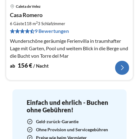
Caleta de Velez
Pre
Casa Romero
ab
1
2
6 Gäste
118 m
3
Schlafzimmer
pr
9 Bewertungen
Na
Wunderschöne geräumige Ferienvilla in traumhafter
Lage mit Garten, Pool und weitem Blick in die Berge und
die Bucht von Torre del Mar
156
€
ab
/ Nacht
Einfach und ehrlich - Buchen
ohne Gebühren!
Geld-zurück-Garantie
Ohne Provision und Servicegebühren
Preise wie beim Vermieter