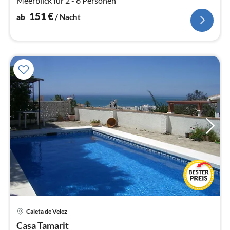
Meerblick für 2 - 6 Personen
151
€
ab
/ Nacht
Caleta de Velez
Pre
Casa Tamarit
ab