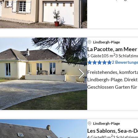
Lindbergh-Plage
La Pacotte, am Meer
2
5 Gäste
105 m
3
Schlafzi
2 Bewertung
Freistehendes, komforta
Lindbergh-Plage. Direk
Geschlossen Garten für
eingezaunt mit Mauer (
Lindbergh-Plage
Les Sablons, Sea-n-D
2
4 Gäste
80 m
2
Schlafzimm