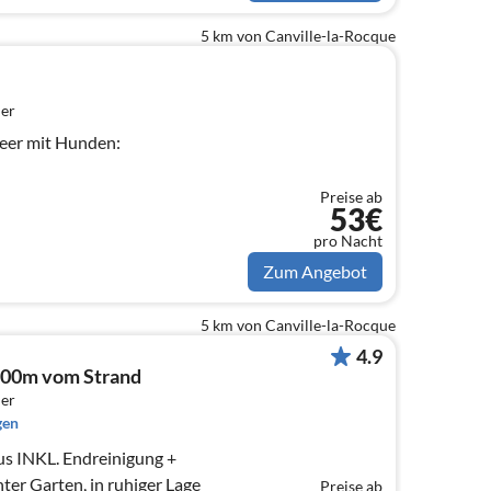
5 km von Canville-la-Rocque
er
eer mit Hunden:
Preise ab
53€
pro Nacht
Zum Angebot
5 km von Canville-la-Rocque
4.9
700m vom Strand
er
gen
er Garten, in ruhiger Lage
Preise ab