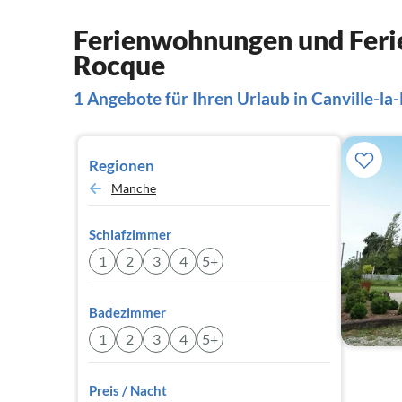
Ferienwohnungen und Ferie
Rocque
1 Angebote für Ihren Urlaub in Canville-la
Regionen
Manche
Schlafzimmer
1
2
3
4
5+
Badezimmer
1
2
3
4
5+
Preis / Nacht