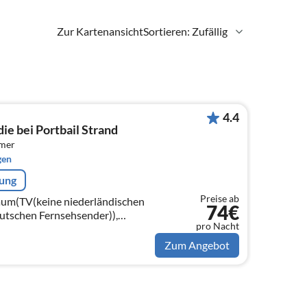
Zur Kartenansicht
Sortieren: Zufällig
4.4
e bei Portbail Strand
mmer
gen
rung
Preise ab
raum(TV(keine niederländischen
74€
utschen Fernsehsender)),
pro Nacht
che(Wasserkocher, Toaster,
n)
Zum Angebot