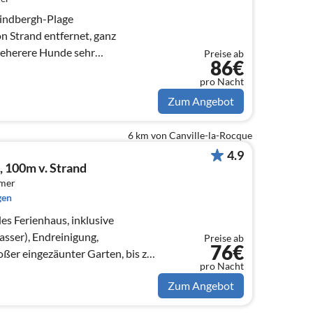
Lindbergh-Plage
trand entfernet, ganz
meherere Hunde sehr
Preise ab
86€
pro Nacht
Zum Angebot
6 km von Canville-la-Rocque
4.9
 100m v. Strand
mmer
gen
s Ferienhaus, inklusive
sser), Endreinigung,
Preise ab
76€
 eingezäunter Garten, bis zu
pro Nacht
Zum Angebot