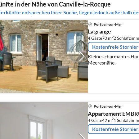
nfte in der Nähe von Canville-la-Rocque
erkünfte entsprechen Ihrer Suche, liegen jedoch außerhalb des
Portbail-sur-Mer
La grange
2
4 Gäste
70 m
2
Schlafzimm
Kostenfreie Stornie
Kleines charmantes Haus
Meeresnähe.
Portbail-sur-Mer
Appartement EMB
2
4 Gäste
42 m
1
Schlafzimm
Kostenfreie Stornie