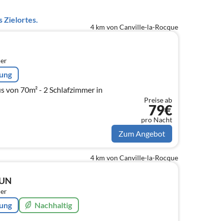
 Zielortes.
4 km von Canville-la-Rocque
er
rung
 von 70m² - 2 Schlafzimmer in
Preise ab
79€
pro Nacht
Zum Angebot
4 km von Canville-la-Rocque
RUN
er
rung
Nachhaltig