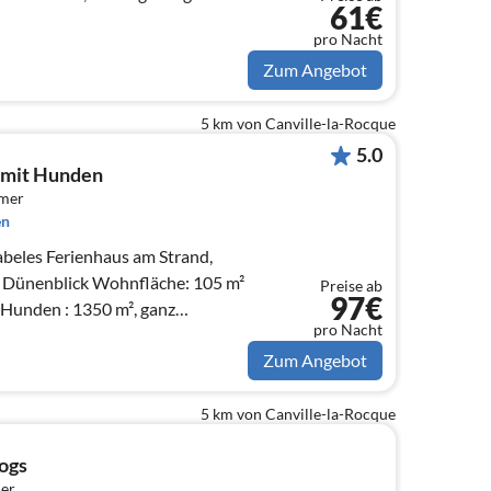
61€
pro Nacht
Zum Angebot
5 km von Canville-la-Rocque
5.0
 mit Hunden
mmer
en
beles Ferienhaus am Strand,
t Dünenblick Wohnfläche: 105 m²
Preise ab
97€
 Hunden : 1350 m², ganz
pro Nacht
2m).
Zum Angebot
5 km von Canville-la-Rocque
ogs
er