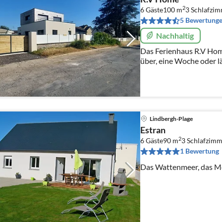
2
6 Gäste
100 m
3
Schlafzi
5 Bewertung
Nachhaltig
Das Ferienhaus R.V Hom
über, eine Woche oder 
LINDBERGH Plage und nu
und seinem Stadtzentru
Lindbergh-Plage
Estran
2
6 Gäste
90 m
3
Schlafzimm
1 Bewertung
Das Wattenmeer, das M