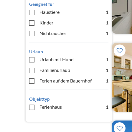
Geeignet für
Haustiere
1
Kinder
1
Nichtraucher
1
Urlaub
Urlaub mit Hund
1
Familienurlaub
1
Ferien auf dem Bauernhof
1
Objekttyp
Ferienhaus
1