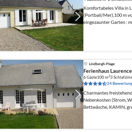
Komfortabeles Villa in 
(Portbail/Mer),100 m von S
eingezaunter Garten : 
wilkommen!!!!
Lindbergh-Plage
Ferienhaus Laurence,
2
6 Gäste
100 m
3
Schlafzi
24 Bewertun
Charmantes freistehende
Nebenkosten (Strom, Wa
Bettwäsche, KAMIN, großer
2 Hunde willkommen