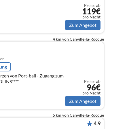
Preise ab
119€
pro Nacht
Zum Angebot
4 km von Canville-la-Rocque
er
rung
OLINS****
Preise ab
96€
pro Nacht
Zum Angebot
5 km von Canville-la-Rocque
4.9