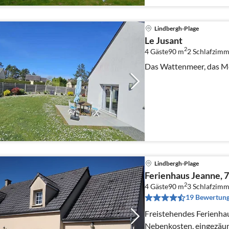
Lindbergh-Plage
Le Jusant
2
4 Gäste
90 m
2
Schlafzimm
Das Wattenmeer, das M
Lindbergh-Plage
Ferienhaus Jeanne, 
2
4 Gäste
90 m
3
Schlafzimm
19 Bewertun
Freistehendes Ferienhaus INKL. Endreinigung +
Nebenkosten, eingezäunt