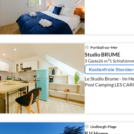
Portbail-sur-Mer
Studio BRUME
2
3 Gäste
26 m
1
Schlafzimm
Kostenfreie Stornie
Le Studio Brume - Im Herzen von Port-bail - Zugang zum
Pool Camping LES CAR
Lindbergh-Plage
R.V Home