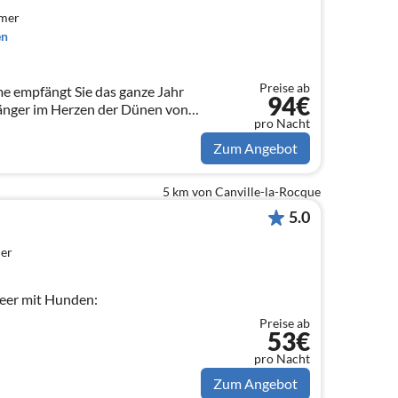
mmer
en
Preise ab
e empfängt Sie das ganze Jahr
94€
länger im Herzen der Dünen von
pro Nacht
r 1,5 Kilometer von Portbail
m entfernt.
Zum Angebot
5 km von Canville-la-Rocque
5.0
er
eer mit Hunden:
Preise ab
53€
pro Nacht
Zum Angebot