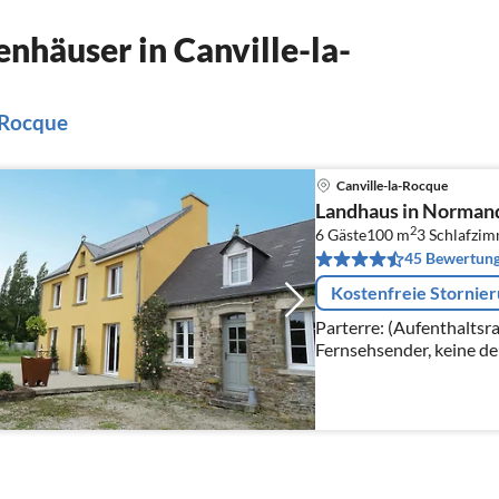
nhäuser in Canville-la-
-Rocque
Canville-la-Rocque
Landhaus in Normandi
2
6 Gäste
100 m
3
Schlafzi
45 Bewertun
Kostenfreie Stornie
Parterre: (Aufenthalts
Fernsehsender, keine de
Esszimmer(Esstisch), Kü
Kochherd(4 Kochplatte