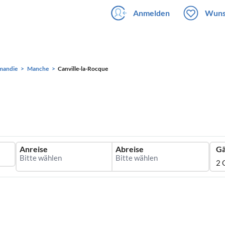
Anmelden
Wuns
mandie
Manche
Canville-la-Rocque
Anreise
Abreise
Gä
2 