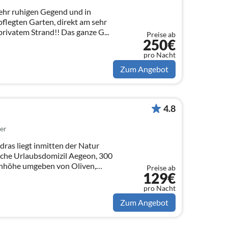
sehr ruhigen Gegend und in
flegten Garten, direkt am sehr
rivatem Strand!! Das ganze G...
Preise ab
250€
pro Nacht
Zum Angebot
4.8
er
ras liegt inmitten der Natur
sche Urlaubsdomizil Aegeon, 300
Anhöhe umgeben von Oliven,
Preise ab
129€
pro Nacht
Zum Angebot