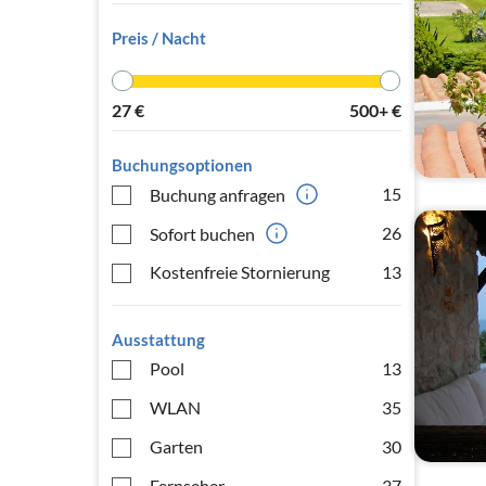
Preis / Nacht
27
€
500+
€
Buchungsoptionen
15
Buchung anfragen
26
Sofort buchen
Kostenfreie Stornierung
13
Ausstattung
Pool
13
WLAN
35
Garten
30
Fernseher
37