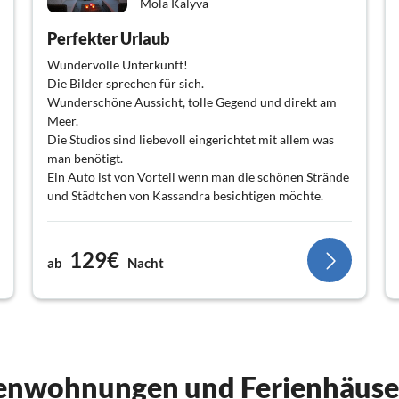
Mola Kalyva
Perfekter Urlaub
Wundervolle Unterkunft!
Die Bilder sprechen für sich.
Wunderschöne Aussicht, tolle Gegend und direkt am
Meer.
Die Studios sind liebevoll eingerichtet mit allem was
man benötigt.
Ein Auto ist von Vorteil wenn man die schönen Strände
und Städtchen von Kassandra besichtigen möchte.
Nachhaltigkeit wird großgeschrieben und man fühlt
sich rundum wohl.
129€
ab
Nacht
Die Herzlichkeit der Gastgeber und ihren tierischen
Mitbewohnern (Hunde und Katzen) die uns nach dem
Essen immer freudig begrüßt haben, fanden wir, auch
als Nicht-Tierbesitzer, wunderbar.
Das absolute Highlight war das Abendessen.
ienwohnungen und Ferienhäuse
(Überraschungsessen vegetarisch / vegan) Den Plan, in