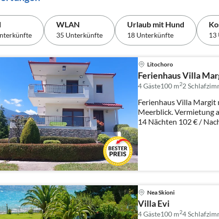
l
WLAN
Urlaub mit Hund
Ko
nterkünfte
35 Unterkünfte
18 Unterkünfte
13 
Litochoro
Ferienhaus Villa Mar
2
4 Gäste
100 m
2
Schlafzim
Ferienhaus Villa Margit
Meerblick. Vermietung a
14 Nächten 102 € / Nac
Nea Skioni
Villa Evi
2
4 Gäste
100 m
4
Schlafzim