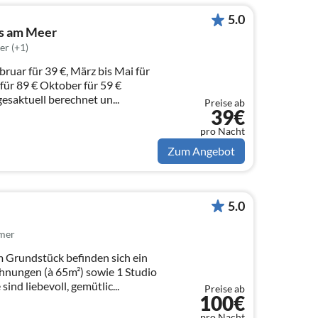
5.0
us am Meer
er (+1)
ruar für 39 €, März bis Mai für
für 89 € Oktober für 59 €
esaktuell berechnet un...
Preise ab
39€
pro Nacht
Zum Angebot
5.0
mer
(à 65m²) sowie 1 Studio
sind liebevoll, gemütlic...
Preise ab
100€
pro Nacht