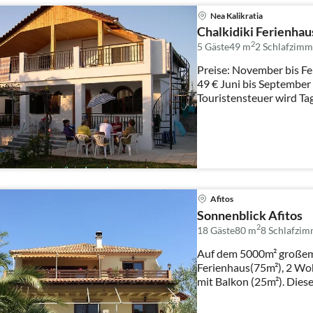
Nea Kalikratia
Chalkidiki Ferienha
2
5 Gäste
49 m
2
Schlafzimm
Preise: November bis Feb
49 € Juni bis September 
Touristensteuer wird Tag
Afitos
Sonnenblick Afitos
2
18 Gäste
80 m
8
Schlafzim
Auf dem 5000m² großem Grundstück befinden sich ein
Ferienhaus(75m²), 2 Wohnungen 
mit Balkon (25m²). Diese 