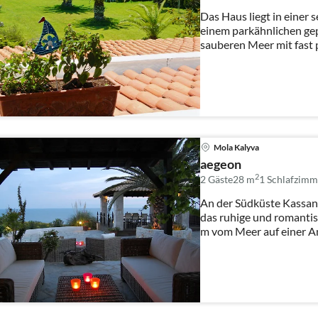
Das Haus liegt in einer 
einem parkähnlichen gep
sauberen Meer mit fast p
Mola Kalyva
aegeon
2
2 Gäste
28 m
1
Schlafzimm
An der Südküste Kassand
das ruhige und romanti
m vom Meer auf einer 
Kie...