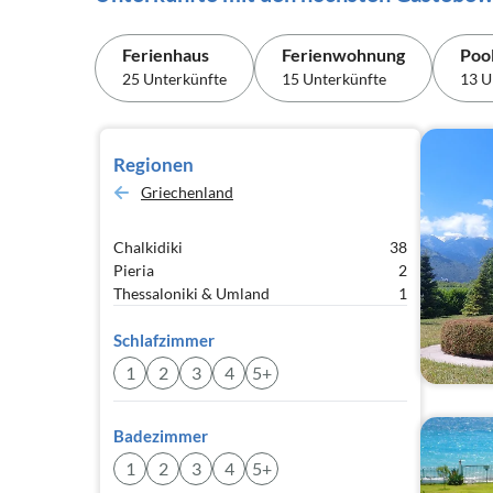
Ferienhaus
Ferienwohnung
Poo
25 Unterkünfte
15 Unterkünfte
13 U
Regionen
Griechenland
Chalkidiki
38
Pieria
2
Thessaloniki & Umland
1
Schlafzimmer
1
2
3
4
5+
Badezimmer
1
2
3
4
5+