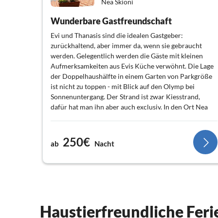
Nea Skioni
Wunderbare Gastfreundschaft
Evi und Thanasis sind die idealen Gastgeber:
zurückhaltend, aber immer da, wenn sie gebraucht
werden. Gelegentlich werden die Gäste mit kleinen
Aufmerksamkeiten aus Evis Küche verwöhnt. Die Lage
der Doppelhaushälfte in einem Garten von Parkgröße
ist nicht zu toppen - mit Blick auf den Olymp bei
Sonnenuntergang. Der Strand ist zwar Kiesstrand,
dafür hat man ihn aber auch exclusiv. In den Ort Nea
Skioni fährt man wenige Minuten mit dem Auto, dort
gibt es alle notwendigen Läden und gute Gaststätten.
Thanasis hält eine einschlägige List bereit ...
250€
ab
Nacht
Das Haus ist ideal für eine Familie mit Kindern, zwei
Ehepaare müssen sich einigen, werde da größere
Schlafzimmer und wer das Bad auf der Etage mit den
Schlafzimmern bekommt.
Unbedingt empfehlenswert!
Haustierfreundliche Fer