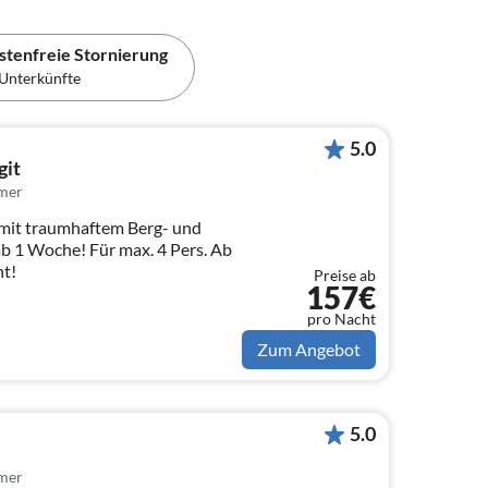
stenfreie Stornierung
Unterkünfte
5.0
git
mer
 mit traumhaftem Berg- und
b 1 Woche! Für max. 4 Pers. Ab
ht!
Preise ab
157€
pro Nacht
Zum Angebot
5.0
mer