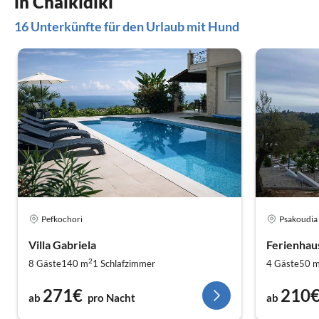
in Chalkidiki
zum nächst
16 Unterkünfte für den Urlaub mit Hund
vielleicht 
ausgerückt..
Pefkochori
Psakoudia
Villa Gabriela
Ferienhau
2
8 Gäste
140 m
1
Schlafzimmer
4 Gäste
50 
271€
210
ab
pro Nacht
ab