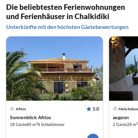
Die beliebtesten Ferienwohnungen
und Ferienhäuser in Chalkidiki
Unterkünfte mit den höchsten Gästebewertungen
5.0
Afitos
Mola Kalyv
Sonnenblick Afitos
aegeon
2
2
18 Gäste
80 m
8
Schlafzimmer
2 Gäste
28 m