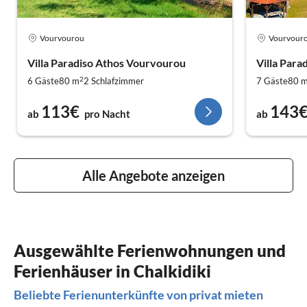
Vourvourou
Vourvour
Villa Paradiso Athos Vourvourou
Villa Para
2
6 Gäste
80 m
2
Schlafzimmer
7 Gäste
80 
113€
143
ab
pro Nacht
ab
Alle Angebote anzeigen
Ausgewählte Ferienwohnungen und
Ferienhäuser in Chalkidiki
Beliebte Ferienunterkünfte von privat mieten