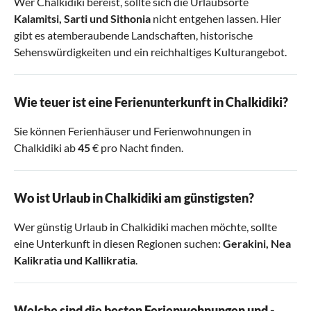
Wer Chalkidiki bereist, sollte sich die Urlaubsorte
Kalamitsi
,
Sarti
und
Sithonia
nicht entgehen lassen. Hier
gibt es atemberaubende Landschaften, historische
Sehenswürdigkeiten und ein reichhaltiges Kulturangebot.
Wie teuer ist eine Ferienunterkunft in Chalkidiki?
Sie können Ferienhäuser und Ferienwohnungen in
Chalkidiki ab
45
€ pro Nacht finden.
Wo ist Urlaub in Chalkidiki am günstigsten?
Wer günstig Urlaub in Chalkidiki machen möchte, sollte
eine Unterkunft in diesen Regionen suchen:
Gerakini
,
Nea
Kalikratia
und
Kallikratia
.
Welche sind die besten Ferienwohnungen und -