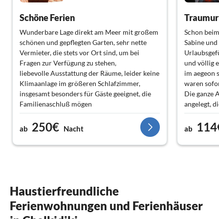
Schöne Ferien
Traumur
Wunderbare Lage direkt am Meer mit großem
Schon beim
schönen und gepflegten Garten, sehr nette
Sabine und
Vermieter, die stets vor Ort sind, um bei
Urlaubsgefüh
Fragen zur Verfügung zu stehen,
und völlig 
liebevolle Ausstattung der Räume, leider keine
im aegeon s
Klimaanlage im größeren Schlafzimmer,
waren sofo
insgesamt besonders für Gäste geeignet, die
Die ganze A
Familienaschluß mögen
angelegt, d
zuviel, nich
250€
114
aus dem Net
ab
Nacht
ab
Gastgeber 
das Gefühl
sein. Wir h
in fremden 
sehr selte
nur wohl ge
Haustierfreundliche
Michi - ihr
Ferienwohnungen und Ferienhäuser
Einziger - 
für den et