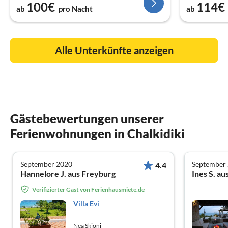
100€
114€
ab
pro Nacht
ab
Alle Unterkünfte anzeigen
Gästebewertungen unserer
Ferienwohnungen in Chalkidiki
September 2020
September
4.4
Hannelore J. aus Freyburg
Ines S. a
Verifizierter Gast von Ferienhausmiete.de
Villa Evi
Nea Skioni