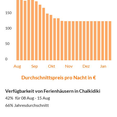
150
100
50
0
Aug
Sep
Okt
Nov
Dez
Jan
Durchschnittspreis pro Nacht in €
Verfügbarkeit von Ferienhäusern in Chalkidiki
42%
für 08 Aug - 15 Aug
66% Jahresdurchschnitt