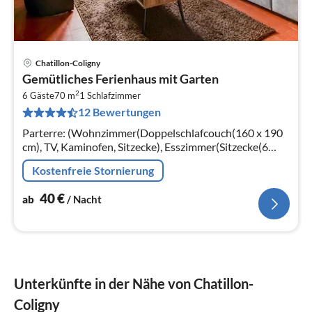
Chatillon-Coligny
Pre
Gemütliches Ferienhaus mit Garten
ab
2
4
6 Gäste
70 m
1
Schlafzimmer
12 Bewertungen
pr
Na
Parterre: (Wohnzimmer(Doppelschlafcouch(160 x 190
cm), TV, Kaminofen, Sitzecke), Esszimmer(Sitzecke(6
Personen))
Kostenfreie Stornierung
40
€
ab
/ Nacht
Unterkünfte in der Nähe von Chatillon-
Coligny