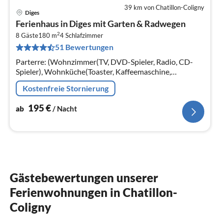
39 km von Chatillon-Coligny
Diges
Pre
Ferienhaus in Diges mit Garten & Radwegen
ab
2
1
8 Gäste
180 m
4
Schlafzimmer
51 Bewertungen
pr
Na
Parterre: (Wohnzimmer(TV, DVD-Spieler, Radio, CD-
Spieler), Wohnküche(Toaster, Kaffeemaschine,
Backofen, Mikrowelle, Spülmaschine,
Kostenfreie Stornierung
Kühl-/Gefrierkombination), Toilette) In der 1.
195
€
ab
/ Nacht
Gästebewertungen unserer
Ferienwohnungen in Chatillon-
Coligny