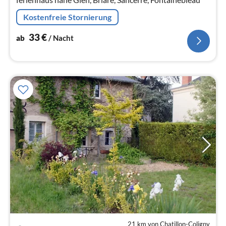
Kostenfreie Stornierung
33
€
ab
/ Nacht
21 km von Chatillon-Coligny
Pre