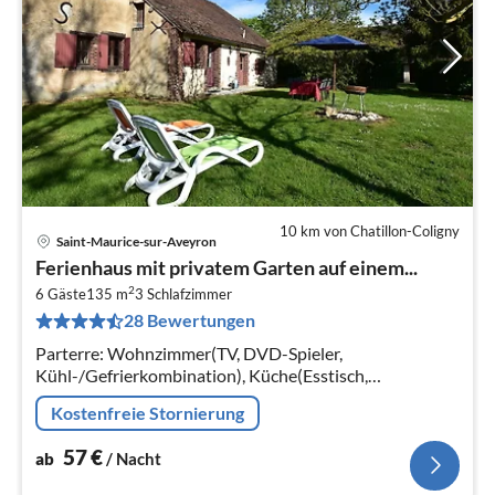
10 km von Chatillon-Coligny
Saint-Maurice-sur-Aveyron
Pre
Ferienhaus mit privatem Garten auf einem...
ab
2
5
6 Gäste
135 m
3
Schlafzimmer
28 Bewertungen
pr
Na
Parterre: Wohnzimmer(TV, DVD-Spieler,
Kühl-/Gefrierkombination), Küche(Esstisch,
Kaffeemaschine, Backofen, Mikrowelle, Spülmaschine,
Kostenfreie Stornierung
Kühl-/Gefrierkombination)
57
€
ab
/ Nacht