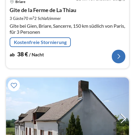
Briare
ab
3
Gite de la Ferme de La Thiau
pr
2
3 Gäste
70 m
2
Schlafzimmer
Na
Gîte bei Gien, Briare, Sancerre, 150 km südlich von Paris,
für 3 Personen
Kostenfreie Stornierung
38
€
ab
/ Nacht