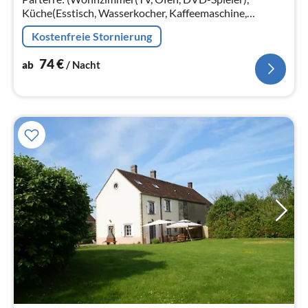
Küche(Esstisch, Wasserkocher, Kaffeemaschine,
Backofen, Mikrowelle, Spülmaschine,
Kostenfreie Stornierung
Kühl-/Gefrierkombination), Schlafzimmer(Doppelbett)
74
€
ab
/ Nacht