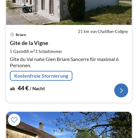
21 km von Chatillon-Coligny
Pre
Briare
ab
4
Gite de la Vigne
pr
2
5 Gäste
88 m
3
Schlafzimmer
Na
Gîte du Val nahe Gien Briare Sancerre für maximal 6
Personen.
Kostenfreie Stornierung
44
€
ab
/ Nacht