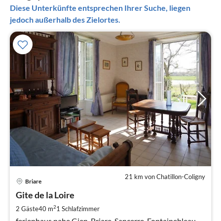
Diese Unterkünfte entsprechen Ihrer Suche, liegen
jedoch außerhalb des Zielortes.
21 km von Chatillon-Coligny
Pre
Briare
ab
3
Gite de la Loire
pr
2
2 Gäste
40 m
1
Schlafzimmer
Na
ferienhaus nahe Gien, Briare, Sancerre, Fontainebleau