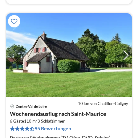
10 km von Chatillon-Coligny
Centre-Val de Loire
Pre
Wochenendausflug nach Saint-Maurice
ab
2
7
6 Gäste
110 m
3
Schlafzimmer
95 Bewertungen
pr
Na
Parterre: (Wohnzimmer(TV, Ofen, DVD-Spieler),