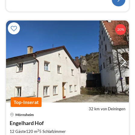
20%
Top-Inserat
32 km von Deiningen
Pre
Mörnsheim
ab
1
Engelhard Hof
pr
2
12 Gäste
120 m
5
Schlafzimmer
Na