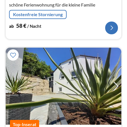
Na
schöne Ferienwohnung für die kleine Familie
Kostenfreie Stornierung
58
€
ab
/ Nacht
Top-Inserat