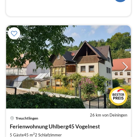
26 km von Deiningen
Pre
Treuchtlingen
ab
9
Ferienwohnung Uhlberg45 Vogelnest
pr
2
5 Gäste
45 m
2
Schlafzimmer