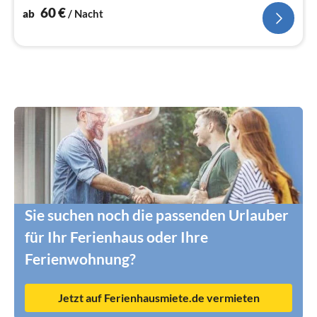
60
€
ab
/ Nacht
Sie suchen noch die passenden Urlauber
für Ihr Ferienhaus oder Ihre
Ferienwohnung?
Jetzt auf Ferienhausmiete.de vermieten