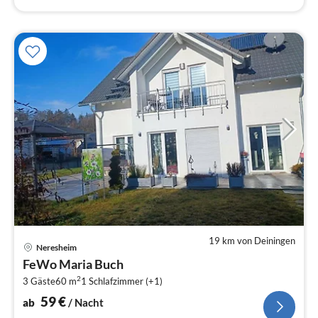
19 km von Deiningen
Pre
Neresheim
ab
FeWo Maria Buch
6
2
3 Gäste
60 m
1
Schlafzimmer (+1)
pr
Na
59
€
ab
/ Nacht