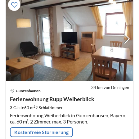
34 km von Deiningen
Pre
Gunzenhausen
ab
6
Ferienwohnung Rupp Weiherblick
pr
2
3 Gäste
60 m
2
Schlafzimmer
Na
Ferienwohnung Weiherblick in Gunzenhausen, Bayern,
ca. 60 m², 2 Zimmer, max. 3 Personen.
Kostenfreie Stornierung