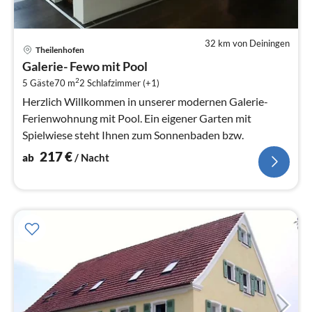
32 km von Deiningen
Pre
Theilenhofen
ab
Galerie- Fewo mit Pool
2
2
5 Gäste
70 m
2
Schlafzimmer (+1)
pr
Na
Herzlich Willkommen in unserer modernen Galerie-
Ferienwohnung mit Pool. Ein eigener Garten mit
Spielwiese steht Ihnen zum Sonnenbaden bzw.
217
€
ab
/ Nacht