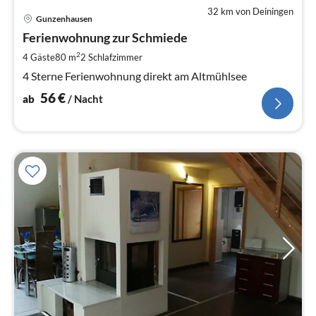
32 km von Deiningen
Pre
Gunzenhausen
ab
5
Ferienwohnung zur Schmiede
pr
2
4 Gäste
80 m
2
Schlafzimmer
Na
4 Sterne Ferienwohnung direkt am Altmühlsee
56
€
ab
/ Nacht