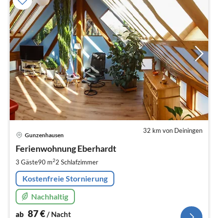
32 km von Deiningen
Pre
Gunzenhausen
ab
8
Ferienwohnung Eberhardt
pr
2
3 Gäste
90 m
2
Schlafzimmer
Na
Kostenfreie Stornierung
Nachhaltig
87
€
ab
/ Nacht