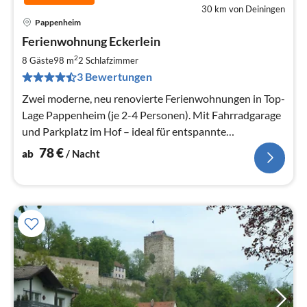
30 km von Deiningen
Pappenheim
Pre
Ferienwohnung Eckerlein
ab
7
2
8 Gäste
98 m
2
Schlafzimmer
pr
3 Bewertungen
Na
Zwei moderne, neu renovierte Ferienwohnungen in Top-
Lage Pappenheim (je 2-4 Personen). Mit Fahrradgarage
und Parkplatz im Hof – ideal für entspannte
Urlaubstage im Altmühltal!
78
€
ab
/ Nacht