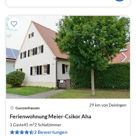
29 km von Deiningen
Gunzenhausen
Pre
Ferienwohnung Meier-Csikor Aha
ab
5
2
3 Gäste
45 m
2
Schlafzimmer
pr
2 Bewertungen