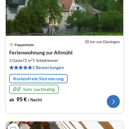
30 km von Deiningen
Pappenheim
Pre
Ferienwohnung zur Altmühl
ab
9
2
3 Gäste
72 m
1
Schlafzimmer
pr
2 Bewertungen
Na
Kostenfreie Stornierung
Sehr nachhaltig
95
€
ab
/ Nacht