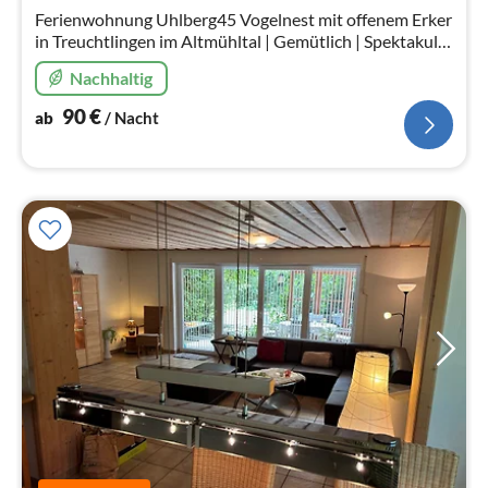
Na
Ferienwohnung Uhlberg45 Vogelnest mit offenem Erker
in Treuchtlingen im Altmühltal | Gemütlich | Spektakulär
| Vollständig ausgestattet | uhlberg45.de |
Nachhaltig
90
€
ab
/ Nacht