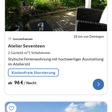
28 km von Deiningen
Pre
Gunzenhausen
ab
9
Atelier Seventeen
pr
2
2 Gäste
66 m
1
Schlafzimmer
Na
Stylische Ferienwohnung mit hochwertiger Ausstattung
im Atelierstil
Kostenfreie Stornierung
96
€
ab
/ Nacht