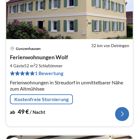
32 km von Deiningen
Gunzenhausen
Pre
Ferienwohnungen Wolf
ab
4
2
4 Gäste
52 m
2
Schlafzimmer
pr
1 Bewertung
Na
Ferienwohnungen in Streudorf in unmittelbarer Nähe
zum Altmühlsee
Kostenfreie Stornierung
49
€
ab
/ Nacht