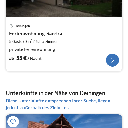
Pre
Deiningen
ab
5
Ferienwohnung-Sandra
pr
2
5 Gäste
90 m
2
Schlafzimmer
Na
private Ferienwohnung
55
€
ab
/ Nacht
Unterkünfte in der Nähe von Deiningen
Diese Unterkünfte entsprechen Ihrer Suche, liegen
jedoch außerhalb des Zielortes.