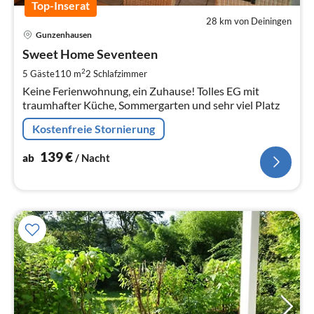
Top-Inserat
28 km von Deiningen
Pre
Gunzenhausen
ab
1
Sweet Home Seventeen
pr
2
5 Gäste
110 m
2
Schlafzimmer
Na
Keine Ferienwohnung, ein Zuhause! Tolles EG mit
traumhafter Küche, Sommergarten und sehr viel Platz
Kostenfreie Stornierung
139
€
ab
/ Nacht