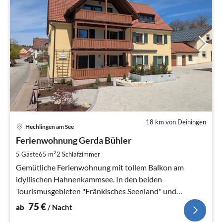
18 km von Deiningen
Pre
Hechlingen am See
ab
7
Ferienwohnung Gerda Bühler
pr
2
5 Gäste
65 m
2
Schlafzimmer
Na
Gemütliche Ferienwohnung mit tollem Balkon am
idyllischen Hahnenkammsee. In den beiden
Tourismusgebieten "Fränkisches Seenland" und
"Naturpark Altmühltal" gelegen.
75
€
ab
/ Nacht