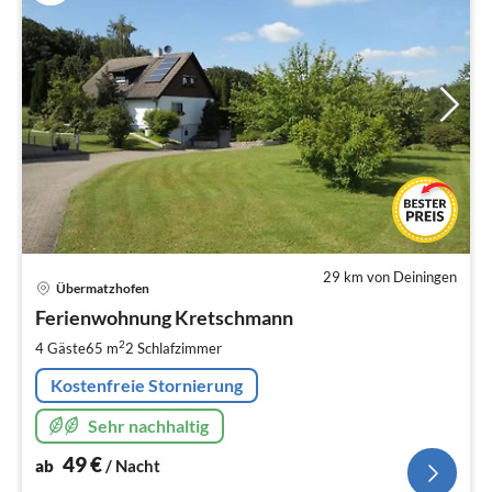
29 km von Deiningen
Pre
Übermatzhofen
ab
4
Ferienwohnung Kretschmann
pr
2
4 Gäste
65 m
2
Schlafzimmer
Na
Kostenfreie Stornierung
Sehr nachhaltig
49
€
ab
/ Nacht