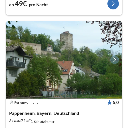
49€
ab
pro Nacht
5,0
Ferienwohnung
Pappenheim, Bayern, Deutschland
2
1
3
72
Gäste
m
Schlafzimmer