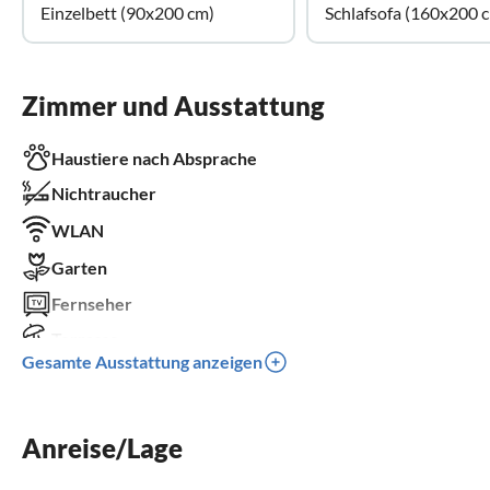
Einzelbett (90x200 cm)
Schlafsofa (160x200 
Zimmer und Ausstattung
Haustiere nach Absprache
Nichtraucher
WLAN
Garten
Fernseher
Terrasse
Gesamte Ausstattung anzeigen
Spülmaschine
Waschmaschine
Anreise/Lage
Kinderbett