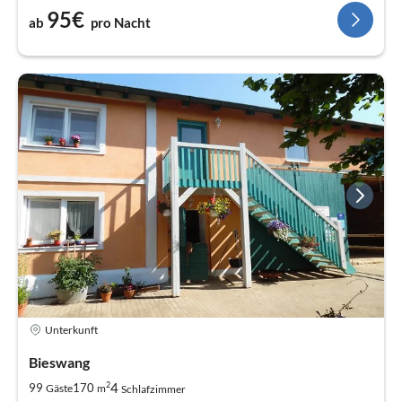
95€
ab
pro Nacht
Unterkunft
Bieswang
2
4
99
170
Gäste
m
Schlafzimmer