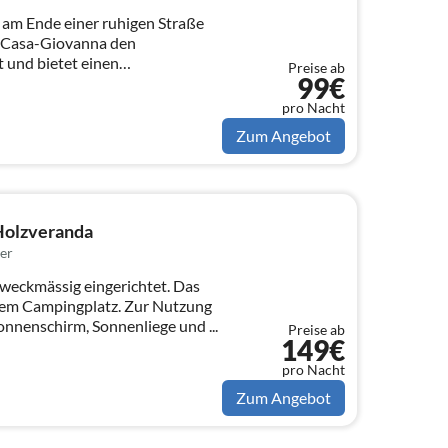
 am Ende einer ruhigen Straße
s Casa-Giovanna den
 und bietet einen
Preise ab
99€
...
pro Nacht
Zum Angebot
Holzveranda
er
weckmässig eingerichtet. Das
inem Campingplatz. Zur Nutzung
onnenschirm, Sonnenliege und ...
Preise ab
149€
pro Nacht
Zum Angebot