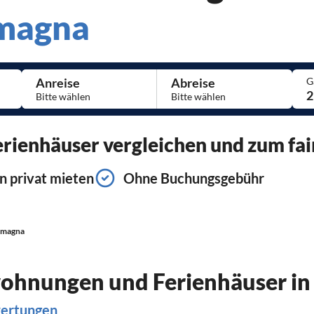
omagna
Anreise
Abreise
G
2
ienhäuser vergleichen und zum fai
n privat mieten
Ohne Buchungsgebühr
omagna
wohnungen und Ferienhäuser i
wertungen