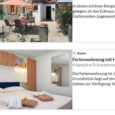
In einem schönen Borgo
gelegen, ist das Eckhau
Gartenseiten zugewandt
atemberaubenden Ausbli
Rimini
Ferienwohnung mit 
2
4 Gäste
24 m
2
Schlafzimm
Die Ferienwohnung ist z
Grundstück liegt auf e
stehen zur Verfügung: S