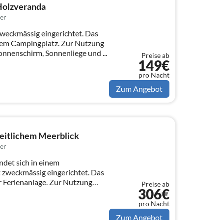
Holzveranda
er
weckmässig eingerichtet. Das
inem Campingplatz. Zur Nutzung
onnenschirm, Sonnenliege und ...
Preise ab
149€
pro Nacht
Zum Angebot
eitlichem Meerblick
er
det sich in einem
 zweckmässig eingerichtet. Das
er Ferienanlage. Zur Nutzung
Preise ab
306€
pro Nacht
Zum Angebot