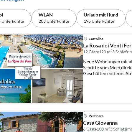
ol
WLAN
Urlaub mit Hund
 Unterkünfte
203 Unterkünfte
195 Unterkünfte
Cattolica
La Rosa dei Venti F
2
12 Gäste
120 m
3
Schlafz
Neue Wohnungen mit all
Schritte vom Meer,direk
Geschäften entfernt-Str
usw
Perticara
Casa Giovanna
2
6 Gäste
100 m
3
Schlafzim