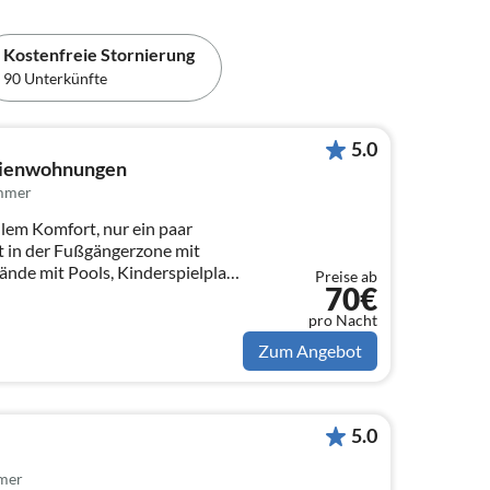
Kostenfreie Stornierung
90 Unterkünfte
5.0
erienwohnungen
immer
em Komfort, nur ein paar
t in der Fußgängerzone mit
ände mit Pools, Kinderspielplatz
Preise ab
70€
pro Nacht
Zum Angebot
5.0
mer