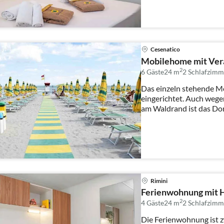
Cesenatico
Mobilehome mit Ver
2
6 Gäste
24 m
2
Schlafzimm
Das einzeln stehende M
eingerichtet. Auch wege
am Waldrand ist das Dom
stehen zur...
Rimini
Ferienwohnung mit 
2
4 Gäste
24 m
2
Schlafzimm
Die Ferienwohnung ist z