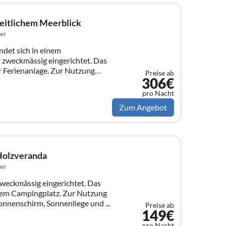
eitlichem Meerblick
er
det sich in einem
 zweckmässig eingerichtet. Das
er Ferienanlage. Zur Nutzung
Preise ab
306€
pro Nacht
Zum Angebot
Holzveranda
er
weckmässig eingerichtet. Das
inem Campingplatz. Zur Nutzung
onnenschirm, Sonnenliege und ...
Preise ab
149€
pro Nacht