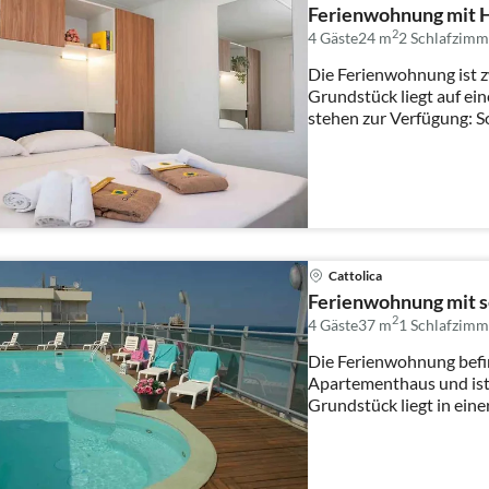
Ferienwohnung mit 
2
4 Gäste
24 m
2
Schlafzimm
Die Ferienwohnung ist z
Grundstück liegt auf e
stehen zur Verfügung: S
Cattolica
Ferienwohnung mit s
2
4 Gäste
37 m
1
Schlafzimm
Die Ferienwohnung befin
Apartementhaus und ist
Grundstück liegt in ein
stehen zur ...