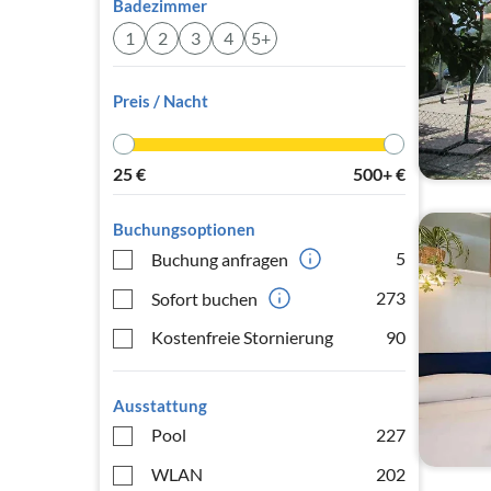
Badezimmer
1
2
3
4
5+
Preis / Nacht
25
€
500+
€
Buchungsoptionen
5
Buchung anfragen
273
Sofort buchen
Kostenfreie Stornierung
90
Ausstattung
Pool
227
WLAN
202