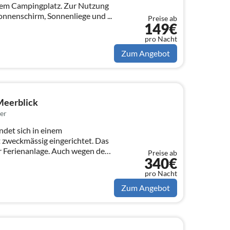
inem Campingplatz. Zur Nutzung
onnenschirm, Sonnenliege und ...
Preise ab
149€
pro Nacht
Zum Angebot
Meerblick
er
det sich in einem
 zweckmässig eingerichtet. Das
er Ferienanlage. Auch wegen des
Preise ab
340€
pro Nacht
Zum Angebot