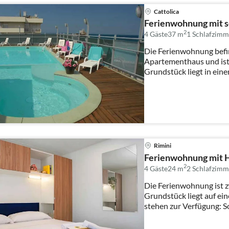
Cattolica
Ferienwohnung mit s
2
4 Gäste
37 m
1
Schlafzimm
Die Ferienwohnung befin
Apartementhaus und ist
Grundstück liegt in ein
stehen zur ...
Rimini
Ferienwohnung mit 
2
4 Gäste
24 m
2
Schlafzimm
Die Ferienwohnung ist z
Grundstück liegt auf e
stehen zur Verfügung: S