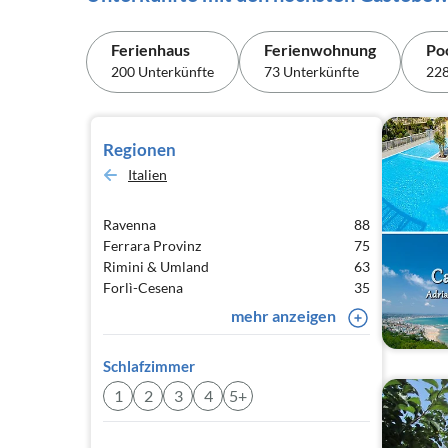
Ferienhaus
Ferienwohnung
Po
200 Unterkünfte
73 Unterkünfte
228
Regionen
Italien
Ravenna
88
Ferrara Provinz
75
Rimini & Umland
63
Forlì-Cesena
35
mehr anzeigen
Schlafzimmer
1
2
3
4
5+