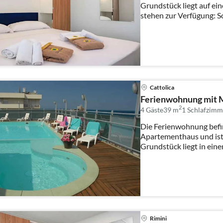
Grundstück liegt auf e
stehen zur Verfügung: S
Cattolica
Ferienwohnung mit 
2
4 Gäste
39 m
1
Schlafzimm
Die Ferienwohnung befin
Apartementhaus und ist
Grundstück liegt in ein
Ausblick...
Rimini