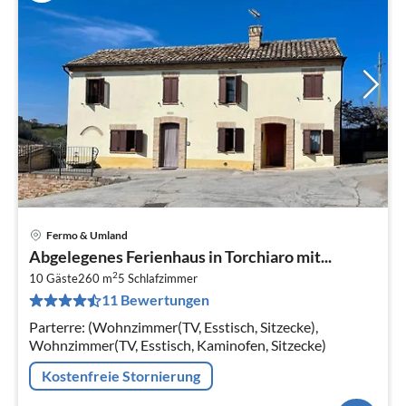
Fermo & Umland
Pre
Abgelegenes Ferienhaus in Torchiaro mit...
ab
2
1
10 Gäste
260 m
5
Schlafzimmer
11 Bewertungen
pr
Na
Parterre: (Wohnzimmer(TV, Esstisch, Sitzecke),
Wohnzimmer(TV, Esstisch, Kaminofen, Sitzecke)
Kostenfreie Stornierung