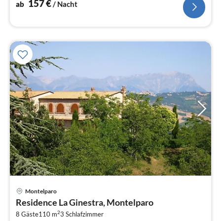
157
€
ab
/ Nacht
Montelparo
Pre
Residence La Ginestra, Montelparo
ab
2
7
8 Gäste
110 m
3
Schlafzimmer