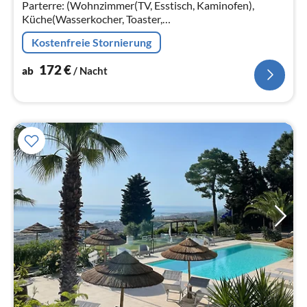
Na
Parterre: (Wohnzimmer(TV, Esstisch, Kaminofen),
Küche(Wasserkocher, Toaster,
Kühl-/Gefrierkombination, Waschmaschine, Bügelbrett,
Kostenfreie Stornierung
Bügeleisen)) In der 1.
172
€
ab
/ Nacht