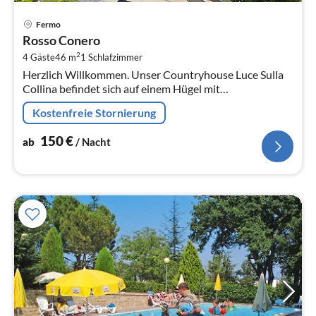
Pre
Fermo
ab
Rosso Conero
1
2
4 Gäste
46 m
1
Schlafzimmer
pr
Herzlich Willkommen. Unser Countryhouse Luce Sulla
Na
Collina befindet sich auf einem Hügel mit
Panoramablick auf die Adriatische Meer.
Kostenfreie Stornierung
150
€
ab
/ Nacht