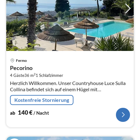
Pre
Fermo
ab
Pecorino
1
2
4 Gäste
36 m
1
Schlafzimmer
pr
Herzlich Willkommen. Unser Countryhouse Luce Sulla
Na
Collina befindet sich auf einem Hügel mit
Panoramablick auf die Adriatische Meer.
Kostenfreie Stornierung
140
€
ab
/ Nacht