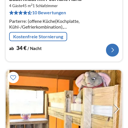
ab
2
3
4 Gäste
45 m
1
Schlafzimmer
10 Bewertungen
pr
Na
Parterre: (offene Küche(Kochplatte,
Kühl-/Gefrierkombination),
Wohn-/Schlafzimmer(Doppelschlafcouch),
Kostenfreie Stornierung
Schlafzimmer(Doppelbett), Badezimmer(Dusche,
Waschbecken, Toilette)
34
€
ab
/ Nacht