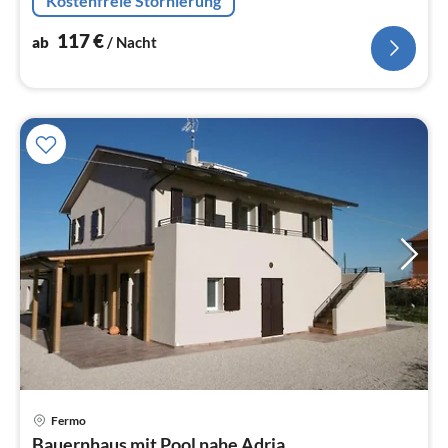
Kostenfreie Stornierung
Waschmaschine, Bügelbrett, Bügeleisen, Mixer)
117
€
ab
/ Nacht
Fermo
Pre
Bauernhaus mit Pool nahe Adria