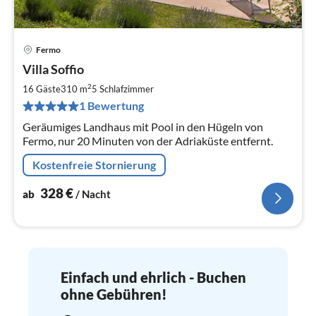
Fermo
Pre
Villa Soffio
ab
3
2
16 Gäste
310 m
5
Schlafzimmer
pr
1 Bewertung
Na
Geräumiges Landhaus mit Pool in den Hügeln von
Fermo, nur 20 Minuten von der Adriaküste entfernt.
Kostenfreie Stornierung
328
€
ab
/ Nacht
Einfach und ehrlich - Buchen
ohne Gebühren!