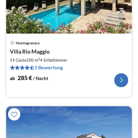
Montegranaro
Pre
Villa Rio Maggio
ab
2
2
14 Gäste
200 m
4
Schlafzimmer
pr
1 Bewertung
Na
285
€
ab
/ Nacht