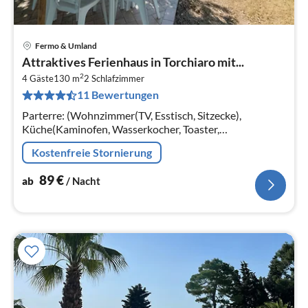
Fermo & Umland
Pre
Attraktives Ferienhaus in Torchiaro mit...
ab
2
9
4 Gäste
130 m
2
Schlafzimmer
11 Bewertungen
pr
Na
Parterre: (Wohnzimmer(TV, Esstisch, Sitzecke),
Küche(Kaminofen, Wasserkocher, Toaster,
Kaffeemaschine, Backofen, Kühl-/Gefrierkombination)
Kostenfreie Stornierung
89
€
ab
/ Nacht