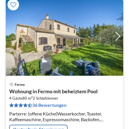
Fermo
Pre
Wohnung in Fermo mit beheiztem Pool
ab
2
1
4 Gäste
80 m
2
Schlafzimmer
36 Bewertungen
pr
Na
Parterre: (offene Küche(Wasserkocher, Toaster,
Kaffeemaschine, Espressomaschine, Backofen,
Mikrowelle, Kühl-/Gefrierkombination,