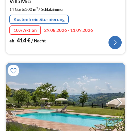
4
Villa Mici
pr
2
14 Gäste
300 m
7
Schlafzimmer
Na
Kostenfreie Stornierung
10% Aktion
29.08.2026 - 11.09.2026
414
€
ab
/ Nacht