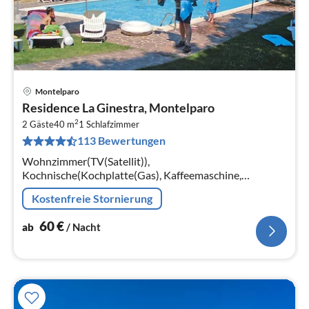
Montelparo
Pre
Residence La Ginestra, Montelparo
ab
2
6
2 Gäste
40 m
1
Schlafzimmer
113 Bewertungen
pr
Na
Wohnzimmer(TV(Satellit)),
Kochnische(Kochplatte(Gas), Kaffeemaschine,
Backofen, Kühlschrank), Schlafzimmer(Doppelbett),
Kostenfreie Stornierung
Badezimmer(Dusche, Toilette, Bidet, Föhn),
Heizung(Gas)
60
€
ab
/ Nacht