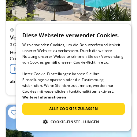
Pre
Fermo
ab
Diese Webseite verwendet Cookies.
Verdicchio
1
2
3 Gäste
30 m
1
Schlafzimmer
Wir verwenden Cookies, um die Benutzerfreundlichkeit
pr
unserer Website zu verbessern. Durch die weitere
Herzlich Willkommen. Unser Countryhouse Luce Sulla
Na
Nutzung unserer Webseite stimmen Sie der Verwendung
Collina befindet sich auf einem Hügel mit
von Cookies gemäß unserer Cookie-Richtlinie zu.
Panoramablick auf die Adriatische Meer.
Kostenfreie Stornierung
Unter Cookie-Einstellungen können Sie Ihre
Einstellungen anpassen oder die Zustimmung
150
€
ab
/ Nacht
widerrufen. Wenn Sie nicht zustimmen, werden nur
Cookies mit wesentlichen Funktionalitäten aktiviert.
Weitere Informationen
ALLE COOKIES ZULASSEN
COOKIE-EINSTELLUNGEN