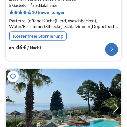
ab
2
4
5 Gäste
60 m
2
Schlafzimmer
10 Bewertungen
pr
Na
Parterre: (offene Küche(Herd, Waschbecken),
Wohn/Esszimmer(Sitzecke), Schlafzimmer(Doppelbett),
Schlafzimmer(Einzelbett, Etagenbett)
Kostenfreie Stornierung
46
€
ab
/ Nacht