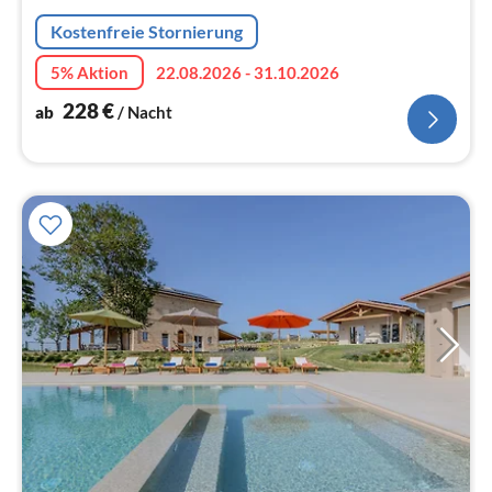
Na
Kostenfreie Stornierung
5% Aktion
22.08.2026 - 31.10.2026
228
€
ab
/ Nacht