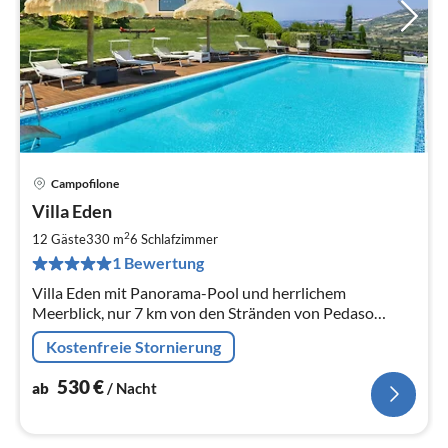
Campofilone
Pre
Villa Eden
ab
5
2
12 Gäste
330 m
6
Schlafzimmer
pr
1 Bewertung
Na
Villa Eden mit Panorama-Pool und herrlichem
Meerblick, nur 7 km von den Stränden von Pedaso
entfernt.
Kostenfreie Stornierung
530
€
ab
/ Nacht