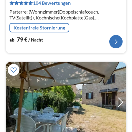
104 Bewertungen
pr
Na
Parterre: (Wohnzimmer(Doppelschlafcouch,
TV(Satellit)), Kochnische(Kochplatte(Gas),
Kaffeemaschine, Backofen, Kühlschrank),
Kostenfreie Stornierung
Schlafzimmer(Einzelbett, Etagenbett)
79
€
ab
/ Nacht