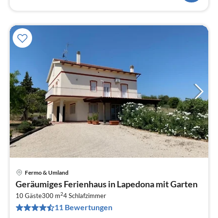
Fermo & Umland
Pre
Geräumiges Ferienhaus in Lapedona mit Garten
ab
2
1
10 Gäste
300 m
4
Schlafzimmer
11 Bewertungen
pr