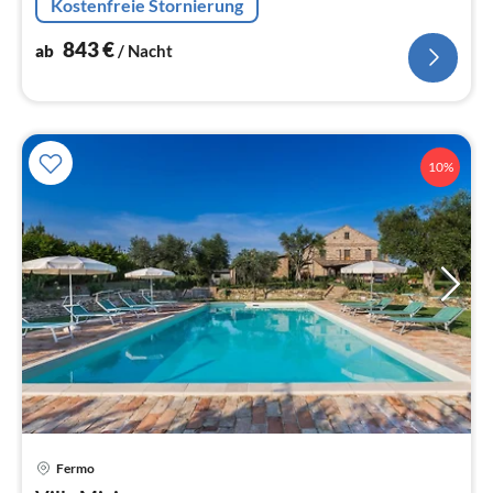
Kostenfreie Stornierung
843
€
ab
/ Nacht
10%
Pre
Fermo
ab