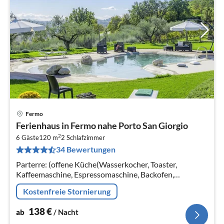
Fermo
Pre
Ferienhaus in Fermo nahe Porto San Giorgio
ab
2
1
6 Gäste
120 m
2
Schlafzimmer
34 Bewertungen
pr
Na
Parterre: (offene Küche(Wasserkocher, Toaster,
Kaffeemaschine, Espressomaschine, Backofen,
Mikrowelle, Kühl-/Gefrierkombination,
Kostenfreie Stornierung
Waschmaschine, Bügelbrett, Bügeleisen, Mixer)
138
€
ab
/ Nacht