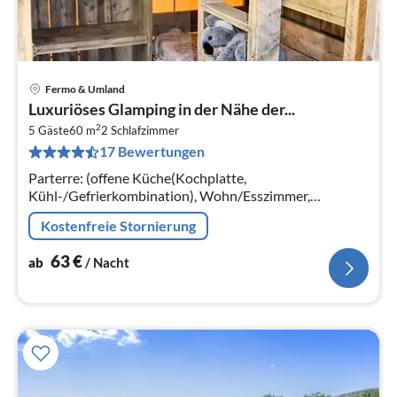
Fermo & Umland
Pre
Luxuriöses Glamping in der Nähe der...
ab
2
6
5 Gäste
60 m
2
Schlafzimmer
17 Bewertungen
pr
Na
Parterre: (offene Küche(Kochplatte,
Kühl-/Gefrierkombination), Wohn/Esszimmer,
Schlafzimmer(Doppelbett), Schlafzimmer(Einzelbett,
Kostenfreie Stornierung
Etagenbett)
63
€
ab
/ Nacht