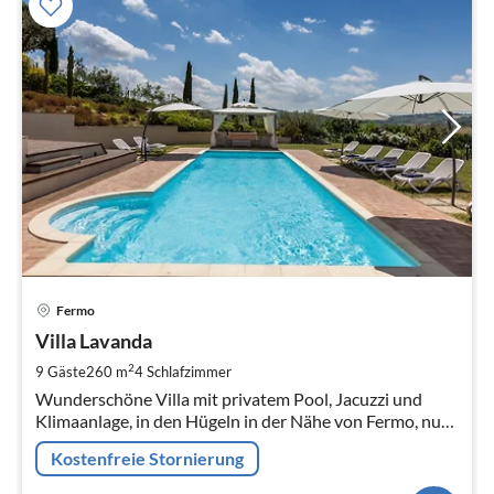
Pre
Fermo
ab
2
Villa Lavanda
pr
2
9 Gäste
260 m
4
Schlafzimmer
Na
Wunderschöne Villa mit privatem Pool, Jacuzzi und
Klimaanlage, in den Hügeln in der Nähe von Fermo, nur
20 Minuten vom Strand von Porto San Giorgio
Kostenfreie Stornierung