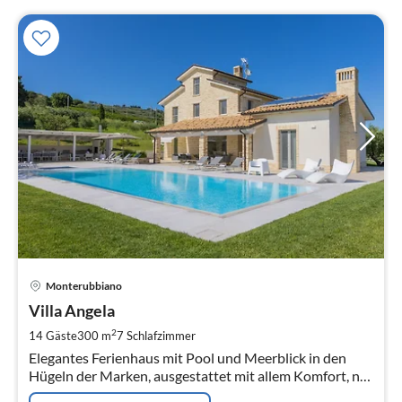
Pre
Monterubbiano
ab
8
Villa Angela
pr
2
14 Gäste
300 m
7
Schlafzimmer
Na
Elegantes Ferienhaus mit Pool und Meerblick in den
Hügeln der Marken, ausgestattet mit allem Komfort, nur
6 km von den Stränden der Adriaküste entfernt.