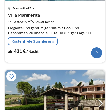
Pre
Francavilla d'Ete
ab
4
Villa Margherita
pr
2
14 Gäste
315 m
6
Schlafzimmer
Na
Elegante und geräumige Villa mit Pool und
Panoramablick über die Hügel, in ruhiger Lage, 30
Minuten vom Meer entfernt
Kostenfreie Stornierung
421
€
ab
/ Nacht