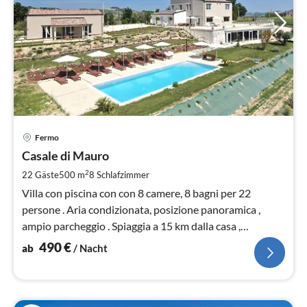
Pre
Fermo
ab
4
Casale di Mauro
pr
2
22 Gäste
500 m
8
Schlafzimmer
Na
Villa con piscina con con 8 camere, 8 bagni per 22
persone . Aria condizionata, posizione panoramica ,
ampio parcheggio . Spiaggia a 15 km dalla casa ,
posizione tranquilla.
490
€
ab
/ Nacht