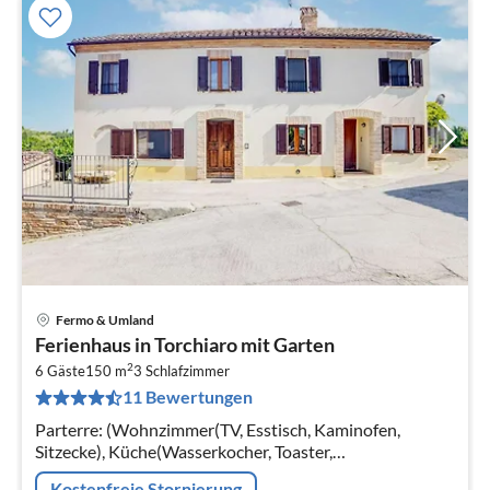
Fermo & Umland
Pre
Ferienhaus in Torchiaro mit Garten
ab
2
9
6 Gäste
150 m
3
Schlafzimmer
11 Bewertungen
pr
Na
Parterre: (Wohnzimmer(TV, Esstisch, Kaminofen,
Sitzecke), Küche(Wasserkocher, Toaster,
Espressomaschine, Backofen,
Kostenfreie Stornierung