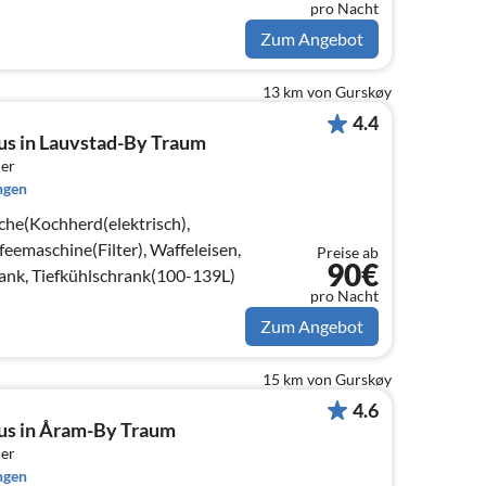
pro Nacht
9L)
Zum Angebot
13 km von Gurskøy
4.4
us in Lauvstad-By Traum
er
ngen
che(Kochherd(elektrisch),
emaschine(Filter), Waffeleisen,
Preise ab
90€
ank, Tiefkühlschrank(100-139L)
pro Nacht
Zum Angebot
15 km von Gurskøy
4.6
us in Åram-By Traum
er
ngen