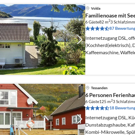
Volda
Familienoase mit Se
2
6 Gäste
82 m
3
Schlafzimm
87 Bewertun
Internetzugang DSL, of
(Kochherd(elektrisch),
Kaffeemaschine, Waffel
Spülmaschine, Kühlschr
Tessanden
6 Personen Ferienha
2
6 Gäste
125 m
3
Schlafzi
18 Bewertun
Internetzugang DSL, Kü
Dunstabzugshaube, Kaffe
Kombi-Mikrowelle, Spül