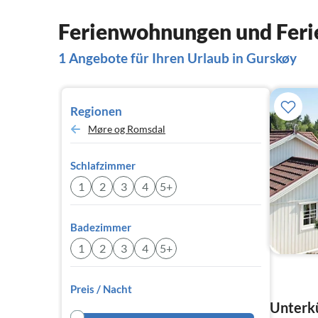
Ferienwohnungen und Feri
1 Angebote für Ihren Urlaub in Gurskøy
Regionen
Møre og Romsdal
Schlafzimmer
1
2
3
4
5+
Badezimmer
1
2
3
4
5+
Preis / Nacht
Unterkü