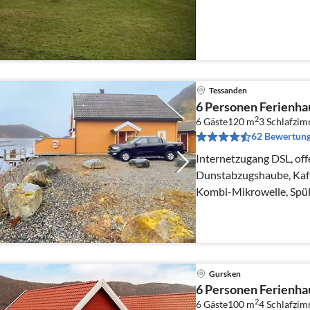
Tessanden
6 Personen Ferienha
2
6 Gäste
120 m
3
Schlafzi
62 Bewertun
Internetzugang DSL, off
Dunstabzugshaube, Kaffe
Kombi-Mikrowelle, Spül
Tiefkühlschrank(200-24
Gursken
6 Personen Ferienha
2
6 Gäste
100 m
4
Schlafzi