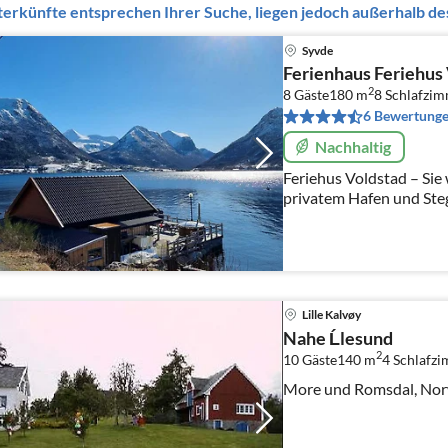
erkünfte entsprechen Ihrer Suche, liegen jedoch außerhalb des
Syvde
Ferienhaus Feriehus
2
8 Gäste
180 m
8
Schlafzi
6 Bewertung
Nachhaltig
Feriehus Voldstad – Sie
privatem Hafen und Steg
Lille Kalvøy
Nahe Ĺlesund
2
10 Gäste
140 m
4
Schlafz
More und Romsdal, No