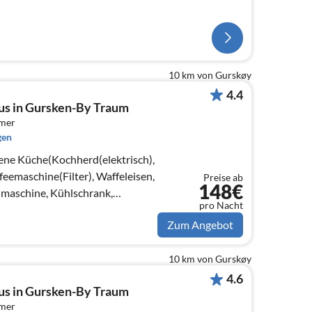
10 km von Gurskøy
4.4
us in Gursken-By Traum
mmer
gen
ene Küche(Kochherd(elektrisch),
emaschine(Filter), Waffeleisen,
Preise ab
148€
maschine, Kühlschrank,
pro Nacht
9L)
Zum Angebot
10 km von Gurskøy
4.6
us in Gursken-By Traum
mmer