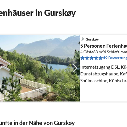
enhäuser in Gurskøy
Gurskøy
5 Personen Ferienh
2
4 Gäste
83 m
4
Schlafzimm
49 Bewertun
Internetzugang DSL, Kü
Dunstabzugshaube, Kaff
Spülmaschine, Kühlschr
Waschmaschine)
nfte in der Nähe von Gurskøy