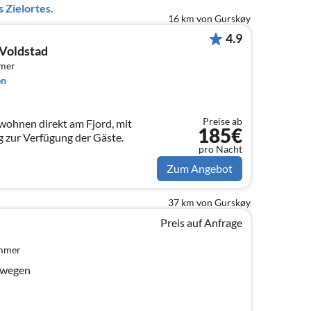
 Zielortes.
16 km von Gurskøy
4.9
 Voldstad
mmer
en
Preise ab
 wohnen direkt am Fjord, mit
185€
 zur Verfügung der Gäste.
pro Nacht
Zum Angebot
37 km von Gurskøy
Preis auf Anfrage
immer
rwegen