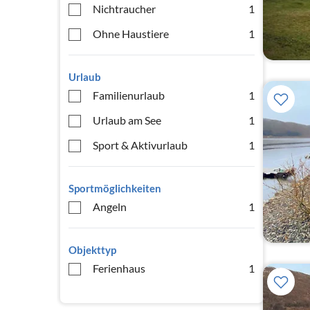
Nichtraucher
1
Ohne Haustiere
1
Urlaub
Familienurlaub
1
Urlaub am See
1
Sport & Aktivurlaub
1
Sportmöglichkeiten
Angeln
1
Objekttyp
Ferienhaus
1