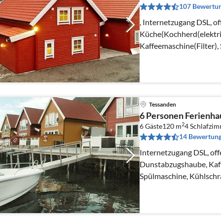
107 Bewertu
, Internetzugang DSL, of
Küche(Kochherd(elektri
Kaffeemaschine(Filter),
Tiefkühlschrank(200-24
Tessanden
6 Personen Ferienha
2
6 Gäste
120 m
4
Schlafzi
14 Bewertun
Internetzugang DSL, off
Dunstabzugshaube, Kaff
Spülmaschine, Kühlschr
Waschmaschine, Hochst