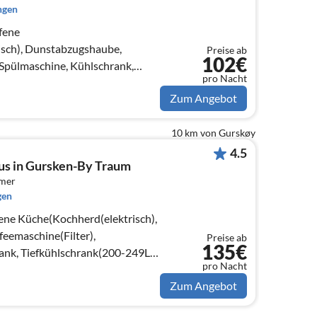
ngen
fene
sch), Dunstabzugshaube,
Preise ab
102€
 Spülmaschine, Kühlschrank,
pro Nacht
9L), Hochstuhl)
Zum Angebot
10 km von Gurskøy
4.5
us in Gursken-By Traum
mmer
gen
ene Küche(Kochherd(elektrisch),
eemaschine(Filter),
Preise ab
135€
ank, Tiefkühlschrank(200-249L),
pro Nacht
uhl)
Zum Angebot