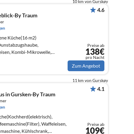
10 km von Gurskøy
4.6
eblick-By Traum
er
gen
fene Küche(16 m2)
 Dunstabzugshaube,
Preise ab
138€
eisen, Kombi-Mikrowelle,
pro Nacht
ank, Tiefkühlschrank(> 250L)
Zum Angebot
11 km von Gurskøy
4.1
us in Gursken-By Traum
mmer
gen
che(Kochherd(elektrisch),
emaschine(Filter), Waffeleisen,
Preise ab
109€
maschine, Kühlschrank,