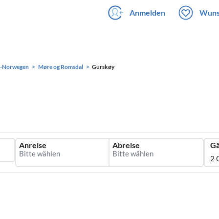
Anmelden
Wuns
d-Norwegen
Møre og Romsdal
Gurskøy
Anreise
Abreise
Gä
2 