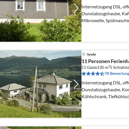
Internetzugang DSL, off
Dunstabzugshaube, Kaff
Mikrowelle, Spülmaschi
Tiefkühlschrank(200-24
Syvde
11 Personen Ferienh
2
11 Gäste
130 m
5
Schlafz
78 Bewertun
Internetzugang DSL, off
Dunstabzugshaube, Kom
Kühlschrank, Tiefkühls