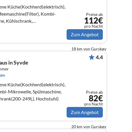
ene Küche(Kochherd(elektrisch),
eemaschine(Filter), Kombi-
Preise ab
112€
ne, Kühlschrank,
pro Nacht
9L), Trockner)
Zum Angebot
18 km von Gurskøy
4.4
aus in Syvde
immer
gen
ene Küche(Kochherd(elektrisch),
bi-Mikrowelle, Spülmaschine,
Preise ab
82€
chrank(200-249L), Hochstuhl)
pro Nacht
Zum Angebot
20 km von Gurskøy