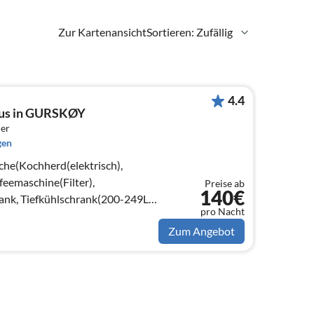
Zur Kartenansicht
Sortieren: Zufällig
4.4
aus in GURSKØY
er
gen
che(Kochherd(elektrisch),
eemaschine(Filter),
Preise ab
140€
ank, Tiefkühlschrank(200-249L),
pro Nacht
Zum Angebot