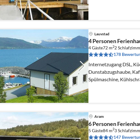
Tiefkühlschrank(200-24
Lauvstad
4 Personen Ferienha
2
4 Gäste
72 m
2
Schlafzimm
178 Bewertu
Internetzugang DSL, Kü
Dunstabzugshaube, Kaffe
Spülmaschine, Kühlschr
Aram
6 Personen Ferienha
2
5 Gäste
84 m
3
Schlafzimm
147 Bewertu