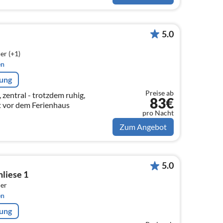
5.0
er (+1)
en
rung
Preise ab
 zentral - trotzdem ruhig,
83€
kt vor dem Ferienhaus
pro Nacht
Zum Angebot
5.0
liese 1
er
en
rung