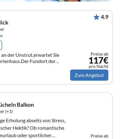
4.9
lick
er
en
Preise ab
t an der Unstrut,erwartet Sie
117€
pro Nacht
 sich in Sichtweite.
Zum Angebot
ücheln Balkon
er (+1)
ge Erholung abseits von Stress,
ischer Hektik? Ob romantische
enurlaub oder sportlicher
Preise ab