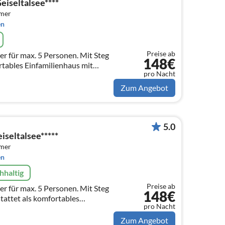
eiseltalsee****
mmer
en
Preise ab
r für max. 5 Personen. Mit Steg
148€
tables Einfamilienhaus mit
pro Nacht
odenkühlung, Kühldecken,
Zum Angebot
5.0
seltalsee*****
mmer
en
hhaltig
Preise ab
r für max. 5 Personen. Mit Steg
148€
tattet als komfortables
pro Nacht
imaanlage, Fußbodenheizung und
Zum Angebot