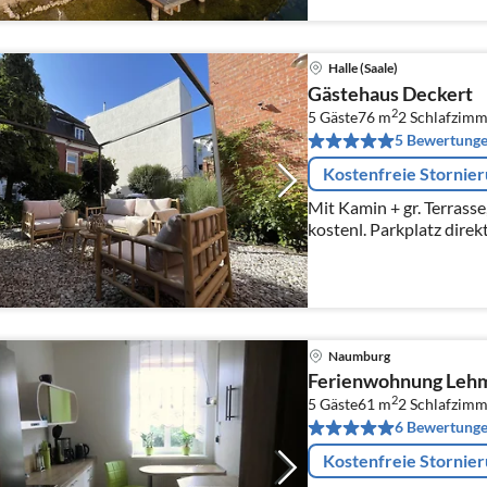
Halle (Saale)
Gästehaus Deckert
2
5 Gäste
76 m
2
Schlafzimm
5 Bewertung
Kostenfreie Stornie
Mit Kamin + gr. Terrasse,
kostenl. Parkplatz dire
Naumburg
Ferienwohnung Lehm
2
5 Gäste
61 m
2
Schlafzimm
6 Bewertung
Kostenfreie Stornie