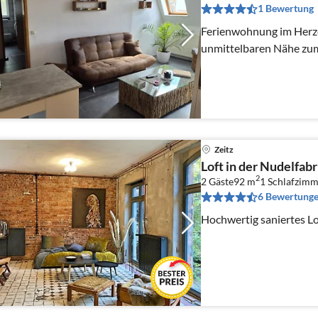
1 Bewertung
Ferienwohnung im Herz
unmittelbaren Nähe zu
Zeitz
Loft in der Nudelfabr
2
2 Gäste
92 m
1
Schlafzimm
6 Bewertung
Hochwertig saniertes Lof