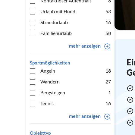
Kontaktloser Aufenthalt
6
Urlaub mit Hund
53
Strandurlaub
16
Familienurlaub
58
mehr anzeigen
Ei
Sportmöglichkeiten
G
Angeln
18
Wandern
27
Bergsteigen
1
Tennis
16
mehr anzeigen
Objekttyp