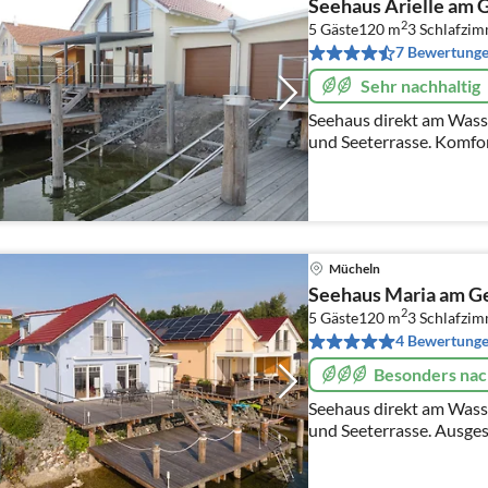
Seehaus Arielle am G
2
5 Gäste
120 m
3
Schlafzi
7 Bewertung
Sehr nachhaltig
Seehaus direkt am Wasse
und Seeterrasse. Komfor
Fußbodenheizung, Fußb
Hunde willkommen.
Mücheln
Seehaus Maria am Gei
2
5 Gäste
120 m
3
Schlafzi
4 Bewertung
Besonders nac
Seehaus direkt am Wasse
und Seeterrasse. Ausges
Einfamilienhaus mit Kl
Fußbodenkühlung.