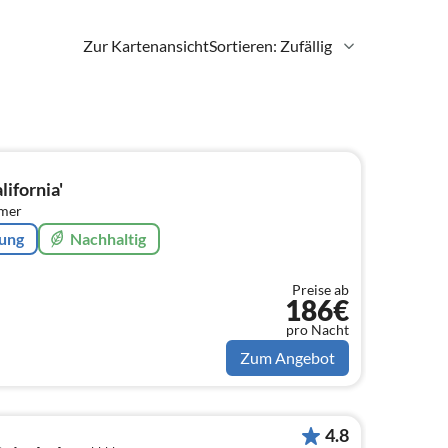
Zur Kartenansicht
Sortieren: Zufällig
ifornia'
mmer
rung
Nachhaltig
Preise ab
186€
pro Nacht
Zum Angebot
4.8