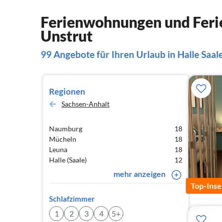
Ferienwohnungen und Ferie
Unstrut
99 Angebote für Ihren Urlaub in Halle Saal
Regionen
Sachsen-Anhalt
Naumburg
18
Mücheln
18
Leuna
18
Halle (Saale)
12
mehr anzeigen
Top-Inse
Schlafzimmer
1
2
3
4
5+