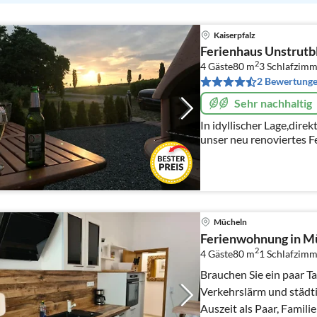
Kaiserpfalz
Ferienhaus Unstrutb
2
4 Gäste
80 m
3
Schlafzimm
2 Bewertung
Sehr nachhaltig
In idyllischer Lage,direk
unser neu renoviertes Ferienhaus.Der Fundort der
Himmelsscheibe befindet
Mücheln
Ferienwohnung in M
2
4 Gäste
80 m
1
Schlafzimm
Brauchen Sie ein paar Ta
Verkehrslärm und städt
Auszeit als Paar, Famili