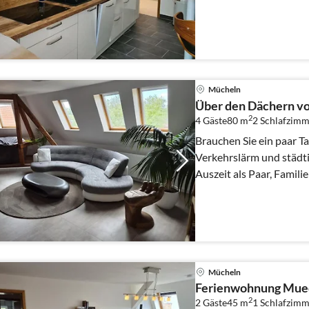
Radfahr- &
Mücheln
Über den Dächern v
2
4 Gäste
80 m
2
Schlafzimm
Brauchen Sie ein paar Ta
Verkehrslärm und städt
Auszeit als Paar, Famili
Radfahr- &
Mücheln
Ferienwohnung Muec
2
2 Gäste
45 m
1
Schlafzimm