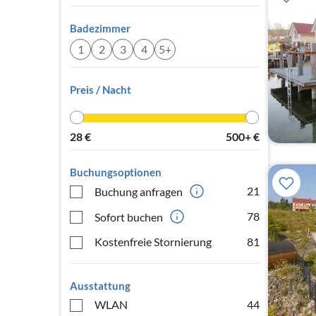
Badezimmer
1
2
3
4
5+
Preis / Nacht
28
€
500+
€
Buchungsoptionen
21
Buchung anfragen
78
Sofort buchen
Kostenfreie Stornierung
81
Ausstattung
WLAN
44