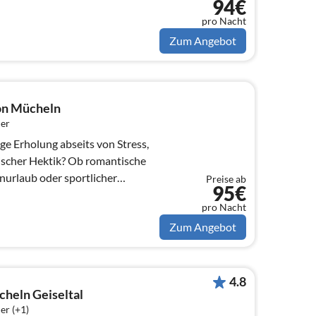
94€
pro Nacht
Zum Angebot
on Mücheln
er
ge Erholung abseits von Stress,
ischer Hektik? Ob romantische
enurlaub oder sportlicher
Preise ab
95€
pro Nacht
Zum Angebot
4.8
heln Geiseltal
er (+1)