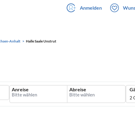
Anmelden
Wuns
chsen-Anhalt
Halle Saale Unstrut
Anreise
Abreise
Gä
2 