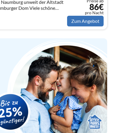
Preise ab
 Naumburg unweit der Altstadt
86€
umburger Dom Viele schöne
pro Nacht
lüsse Saale und Unstrut sind nur
Zum Angebot