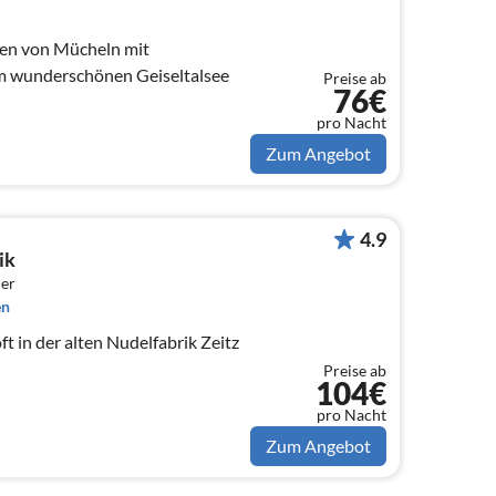
en von Mücheln mit
m wunderschönen Geiseltalsee
Preise ab
76€
pro Nacht
Zum Angebot
4.9
ik
er
en
t in der alten Nudelfabrik Zeitz
Preise ab
104€
pro Nacht
Zum Angebot