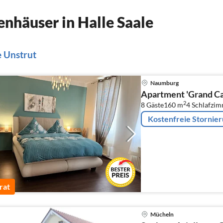
nhäuser in Halle Saale
e Unstrut
Naumburg
Apartment 'Grand Cal
2
8 Gäste
160 m
4
Schlafzi
Kostenfreie Stornie
rat
Mücheln