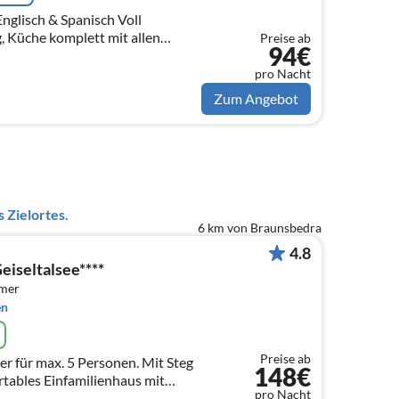
lisch & Spanisch Voll
 Küche komplett mit allen
Preise ab
94€
ne, Wasserkocher, Mikrowelle,
 Geschir...
pro Nacht
Zum Angebot
 Zielortes.
6 km von Braunsbedra
4.8
eiseltalsee****
mmer
en
Preise ab
r für max. 5 Personen. Mit Steg
148€
tables Einfamilienhaus mit
pro Nacht
odenkühlung, Kühldecken,