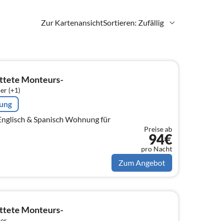
Zur Kartenansicht
Sortieren: Zufällig
ttete Monteurs-
er (+1)
rung
h & Spanisch Wohnung für
Preise ab
94€
pro Nacht
Zum Angebot
ttete Monteurs-
er