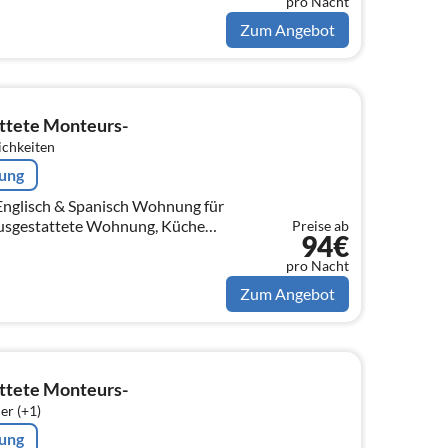
, B...
pro Nacht
Zum Angebot
ttete Monteurs-
ichkeiten
rung
h & Spanisch Wohnung für
Preise ab
94€
ten ( Kaffeemaschine,
, B...
pro Nacht
Zum Angebot
ttete Monteurs-
er (+1)
rung