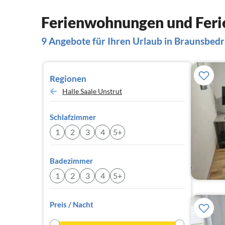
Ferienwohnungen und Feri
9 Angebote für Ihren Urlaub in Braunsbed
Regionen
Halle Saale Unstrut
Schlafzimmer
1
2
3
4
5+
Badezimmer
1
2
3
4
5+
Preis / Nacht