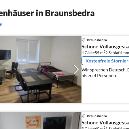
enhäuser in Braunsbedra
ra
Braunsbedra
Schöne Vollausgesta
2
4 Gäste
55 m
2
Schlafzimm
Kostenfreie Stornie
Wir sprechen Deutsch, Englisc
bis zu 4 Personen.
Braunsbedra
Schöne Vollausgesta
2
3 Gäste
60 m
1
Schlafzimm