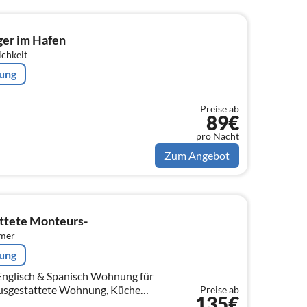
ger im Hafen
ichkeit
rung
Preise ab
89€
pro Nacht
Zum Angebot
ttete Monteurs-
mmer
rung
h & Spanisch Wohnung für
Preise ab
135€
ten ( Kaffeemaschine,