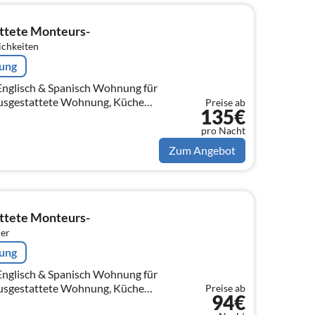
ttete Monteurs-
ichkeiten
rung
h & Spanisch Wohnung für
Preise ab
135€
ten ( Kaffeemaschine,
, B...
pro Nacht
Zum Angebot
ttete Monteurs-
er
rung
h & Spanisch Wohnung für
Preise ab
94€
ten ( Kaffeemaschine,