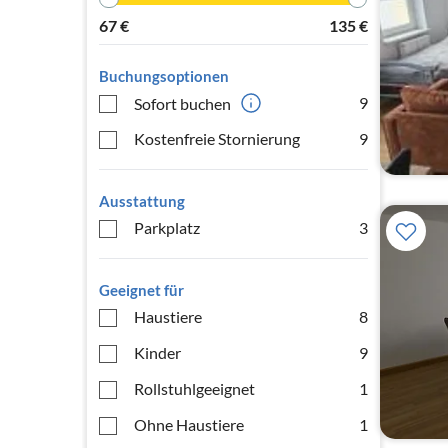
67
€
135
€
Buchungsoptionen
9
Sofort buchen
Kostenfreie Stornierung
9
Ausstattung
Parkplatz
3
Geeignet für
Haustiere
8
Kinder
9
Rollstuhlgeeignet
1
Ohne Haustiere
1