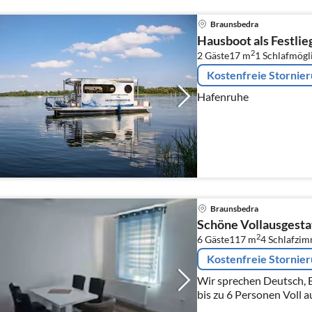
Braunsbedra
Hausboot als Festlie
2
2 Gäste
17 m
1
Schlafmögl
Kostenfreie Stornie
Hafenruhe
Braunsbedra
Schöne Vollausgesta
2
6 Gäste
117 m
4
Schlafzi
Kostenfreie Stornie
Wir sprechen Deutsch, Englisc
bis zu 6 Personen Voll ausgestattete Wohnung, Küche
komplett mit allen Gerä