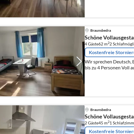
Wasserkocher, Mikrowelle
Braunsbedra
Schöne Vollausgesta
2
4 Gäste
62 m
2
Schlafmögl
Kostenfreie Stornie
Wir sprechen Deutsch, Englisc
bis zu 4 Personen Voll ausgestattete Wohnung, Küche
komplett mit allen Gerä
Wasserkocher, Mikrowelle
Braunsbedra
Schöne Vollausgesta
2
2 Gäste
45 m
1
Schlafzimm
Kostenfreie Stornie