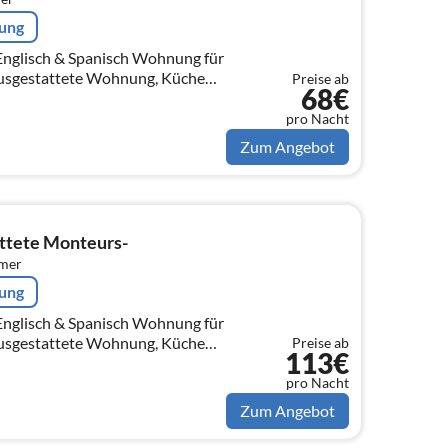
rung
h & Spanisch Wohnung für
Preise ab
68€
ten ( Kaffeemaschine,
, B...
pro Nacht
Zum Angebot
ttete Monteurs-
mmer
rung
h & Spanisch Wohnung für
Preise ab
113€
ten ( Kaffeemaschine,
, B...
pro Nacht
Zum Angebot