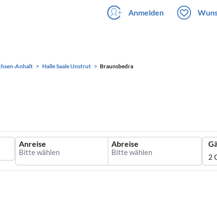
Anmelden
Wuns
chsen-Anhalt
Halle Saale Unstrut
Braunsbedra
Anreise
Abreise
Gä
2 