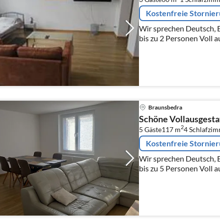
Kostenfreie Stornie
Wir sprechen Deutsch, Englisc
bis zu 2 Personen Voll ausgestattete Wohnung, Küche
komplett mit allen Gerä
Wasserkocher, Mikrowelle
Braunsbedra
Schöne Vollausgesta
2
5 Gäste
117 m
4
Schlafzi
Kostenfreie Stornie
Wir sprechen Deutsch, Englisc
bis zu 5 Personen Voll ausgestattete Wohnung, Küche
komplett mit allen Gerä
Wasserkocher, Mikrowelle