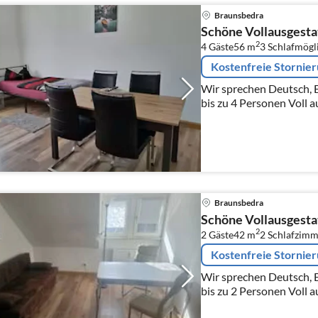
Braunsbedra
Schöne Vollausgesta
2
4 Gäste
56 m
3
Schlafmögl
Kostenfreie Stornie
Wir sprechen Deutsch, Englisc
bis zu 4 Personen Voll ausgestattete Wohnung, Küche
komplett mit allen Gerä
Wasserkocher, Mikrowelle
Braunsbedra
Schöne Vollausgesta
2
2 Gäste
42 m
2
Schlafzimm
Kostenfreie Stornie
Wir sprechen Deutsch, Englisc
bis zu 2 Personen Voll ausgestattete Wohnung, Küche
komplett mit allen Gerä