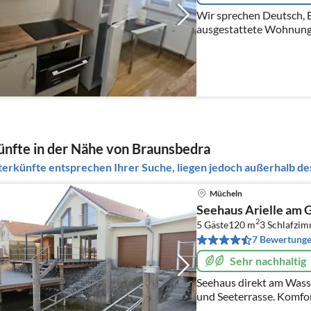
Wir sprechen Deutsch, Eng
ausgestattete Wohnung,
Geräten ( Kaffeemaschi
Backofen, Cerankochfeld,
nfte in der Nähe von Braunsbedra
erkünfte entsprechen Ihrer Suche, liegen jedoch außerhalb des
Mücheln
Seehaus Arielle am G
2
5 Gäste
120 m
3
Schlafzi
7 Bewertung
Sehr nachhaltig
Seehaus direkt am Wasse
und Seeterrasse. Komfor
Fußbodenheizung, Fußb