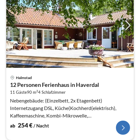
Pre
Halmstad
ab
12 Personen Ferienhaus in Haverdal
2
2
11 Gäste
90 m
4
Schlafzimmer
pr
Na
Nebengebäude: (Einzelbett, 2x Etagenbett)
Internetzugang DSL, Küche(Kochherd(elektrisch),
Kaffeemaschine, Kombi-Mikrowelle,
Kühl-/Gefrierkombination)
254
€
ab
/ Nacht