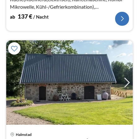
Mikrowelle, Kühl-/Gefrierkombination),
Wohn-/Schlafzimmer(TV, Chromecast)
137
€
ab
/ Nacht
Halmstad
Pre