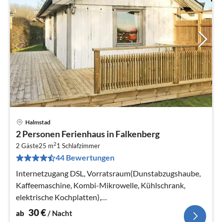
Halmstad
Pre
2 Personen Ferienhaus in Falkenberg
ab
2
3
2 Gäste
25 m
1
Schlafzimmer
44 Bewertungen
pr
Na
Internetzugang DSL, Vorratsraum(Dunstabzugshaube,
Kaffeemaschine, Kombi-Mikrowelle, Kühlschrank,
elektrische Kochplatten),
Wohn-/Schlafzimmer(TV(schwedische Fernsehsender))
30
€
ab
/ Nacht