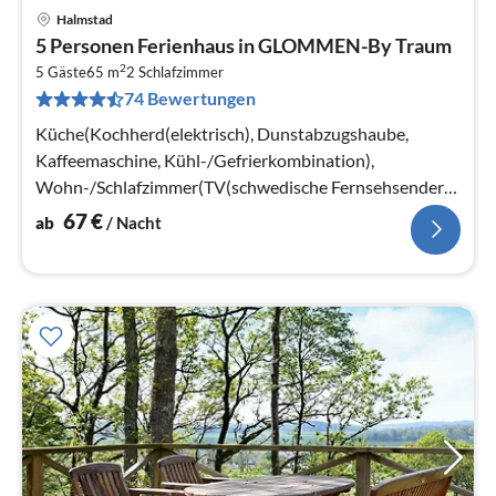
Halmstad
Pre
5 Personen Ferienhaus in GLOMMEN-By Traum
ab
2
6
5 Gäste
65 m
2
Schlafzimmer
74 Bewertungen
pr
Na
Küche(Kochherd(elektrisch), Dunstabzugshaube,
Kaffeemaschine, Kühl-/Gefrierkombination),
Wohn-/Schlafzimmer(TV(schwedische Fernsehsender),
Kaminofen), Schlafzimmer(2x Einzelbett)
67
€
ab
/ Nacht