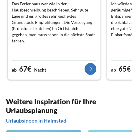
Das Ferienhaus war wie in der
Ich würde 
Hausbeschreibung beschrieben. Sehr gute
geräumige 
Lage und ein großes sehr gepflegtes
Entspannen
Grundstück. Empfehlungen: Die Versorgung
die Schlaf
(Frühstücksbrötchen) im Ort ist nicht
eine gute 
gegeben, man muss schon in die nächste Stadt
Einkaufsmö
fahren.
67€
65€
ab
Nacht
ab
Weitere Inspiration für Ihre
Urlaubsplanung
Urlaubsideen in Halmstad