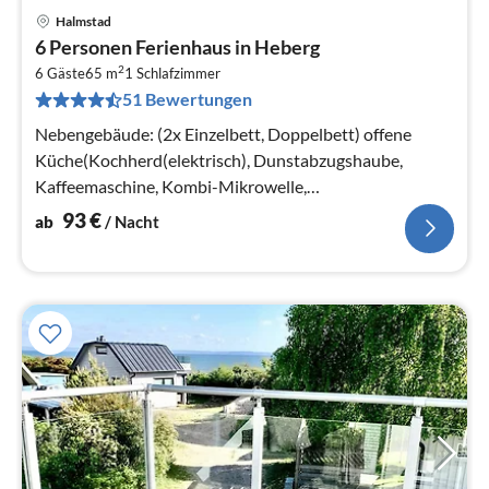
Halmstad
Pre
6 Personen Ferienhaus in Heberg
ab
2
9
6 Gäste
65 m
1
Schlafzimmer
51 Bewertungen
pr
Na
Nebengebäude: (2x Einzelbett, Doppelbett) offene
Küche(Kochherd(elektrisch), Dunstabzugshaube,
Kaffeemaschine, Kombi-Mikrowelle,
Kühl-/Gefrierkombination, Hochstuhl)
93
€
ab
/ Nacht