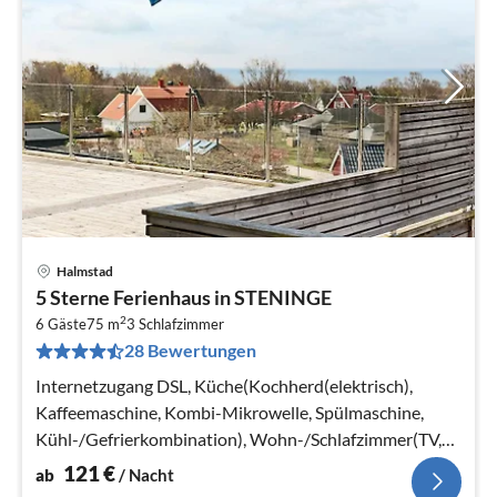
Halmstad
Pre
5 Sterne Ferienhaus in STENINGE
ab
2
1
6 Gäste
75 m
3
Schlafzimmer
28 Bewertungen
pr
Na
Internetzugang DSL, Küche(Kochherd(elektrisch),
Kaffeemaschine, Kombi-Mikrowelle, Spülmaschine,
Kühl-/Gefrierkombination), Wohn-/Schlafzimmer(TV,
Herd(Holz), Chromecast)
121
€
ab
/ Nacht