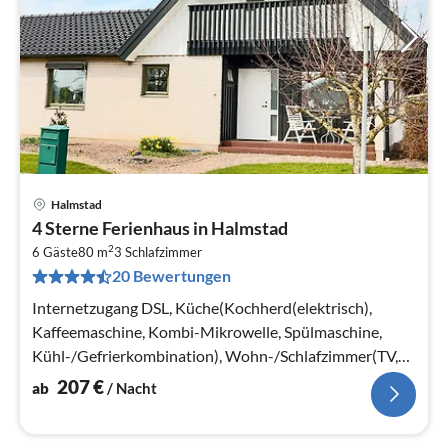
Halmstad
Pre
4 Sterne Ferienhaus in Halmstad
ab
2
2
6 Gäste
80 m
3
Schlafzimmer
20 Bewertungen
pr
Na
Internetzugang DSL, Küche(Kochherd(elektrisch),
Kaffeemaschine, Kombi-Mikrowelle, Spülmaschine,
Kühl-/Gefrierkombination), Wohn-/Schlafzimmer(TV,
Chromecast)
207
€
ab
/ Nacht