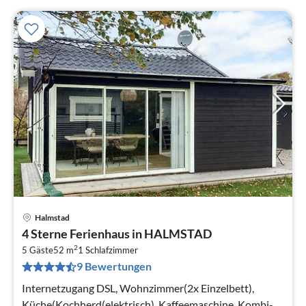
Halmstad
Pre
4 Sterne Ferienhaus in HALMSTAD
ab
2
1
5 Gäste
52 m
1
Schlafzimmer
9 Bewertungen
pr
Na
Internetzugang DSL, Wohnzimmer(2x Einzelbett),
Küche(Kochherd(elektrisch), Kaffeemaschine, Kombi-