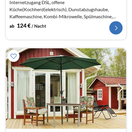
Internetzugang DSL, offene
Küche(Kochherd(elektrisch), Dunstabzugshaube,
Kaffeemaschine, Kombi-Mikrowelle, Spülmaschine,
Kühl-/Gefrierkombination, Hochstuhl)
124
€
ab
/ Nacht