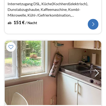
Na
Internetzugang DSL, Küche(Kochherd(elektrisch),
Dunstabzugshaube, Kaffeemaschine, Kombi-
Mikrowelle, Kühl-/Gefrierkombination,
Waschmaschine, Hochstuhl)
151
€
ab
/ Nacht