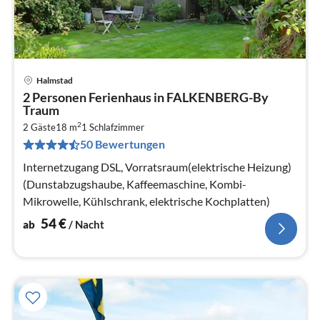
Halmstad
Pre
2 Personen Ferienhaus in FALKENBERG-By
ab
Traum
5
2
2 Gäste
18 m
1
Schlafzimmer
pr
50 Bewertungen
Na
Internetzugang DSL, Vorratsraum(elektrische Heizung)
(Dunstabzugshaube, Kaffeemaschine, Kombi-
Mikrowelle, Kühlschrank, elektrische Kochplatten)
54
€
ab
/ Nacht