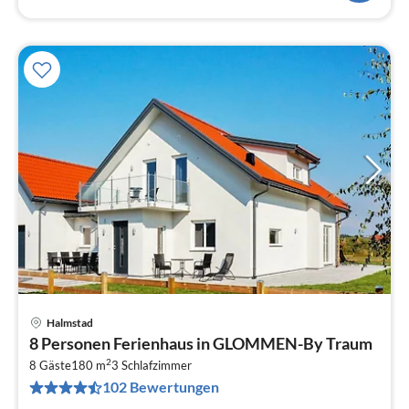
Halmstad
Pre
8 Personen Ferienhaus in GLOMMEN-By Traum
ab
2
1
8 Gäste
180 m
3
Schlafzimmer
102 Bewertungen
pr
Na