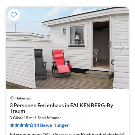
Halmstad
Pre
3 Personen Ferienhaus in FALKENBERG-By
ab
Traum
4
2
3 Gäste
18 m
1
Schlafzimmer
pr
14 Bewertungen
Na
Internetzugang DSL, Vorratsraum(Kochherd(elektrisch),