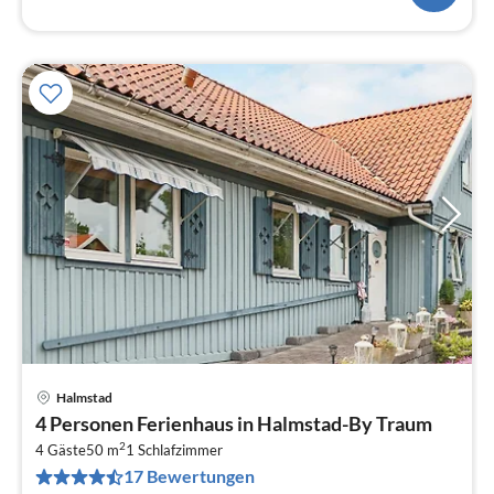
Halmstad
Pre
4 Personen Ferienhaus in Halmstad-By Traum
ab
2
1
4 Gäste
50 m
1
Schlafzimmer
17 Bewertungen
pr