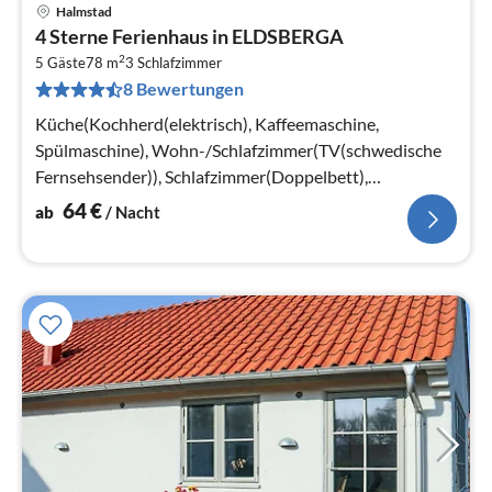
Halmstad
Pre
4 Sterne Ferienhaus in ELDSBERGA
ab
2
6
5 Gäste
78 m
3
Schlafzimmer
8 Bewertungen
pr
Na
Küche(Kochherd(elektrisch), Kaffeemaschine,
Spülmaschine), Wohn-/Schlafzimmer(TV(schwedische
Fernsehsender)), Schlafzimmer(Doppelbett),
Schlafzimmer(Einzelbett, Einzelklappbett )
64
€
ab
/ Nacht