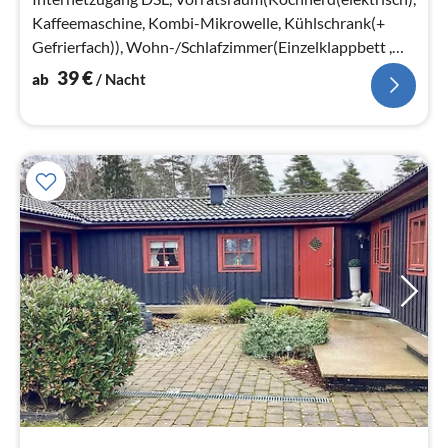
Kaffeemaschine, Kombi-Mikrowelle, Kühlschrank(+
Gefrierfach)), Wohn-/Schlafzimmer(Einzelklappbett ,
Doppelbett)
39
€
ab
/ Nacht