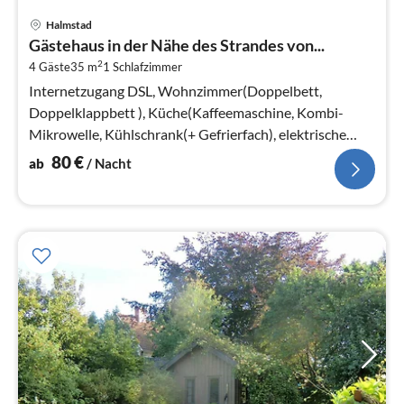
Pre
Halmstad
ab
Gästehaus in der Nähe des Strandes von...
8
2
4 Gäste
35 m
1
Schlafzimmer
pr
Na
Internetzugang DSL, Wohnzimmer(Doppelbett,
Doppelklappbett ), Küche(Kaffeemaschine, Kombi-
Mikrowelle, Kühlschrank(+ Gefrierfach), elektrische
Kochplatten)
80
€
ab
/ Nacht