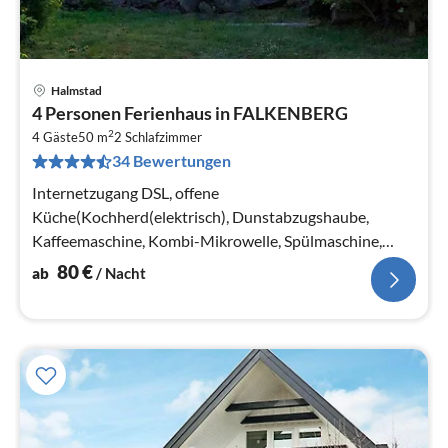
Halmstad
Pre
4 Personen Ferienhaus in FALKENBERG
ab
2
8
4 Gäste
50 m
2
Schlafzimmer
34 Bewertungen
pr
Na
Internetzugang DSL, offene
Küche(Kochherd(elektrisch), Dunstabzugshaube,
Kaffeemaschine, Kombi-Mikrowelle, Spülmaschine,
Kühl-/Gefrierkombination, Hochstuhl)
80
€
ab
/ Nacht