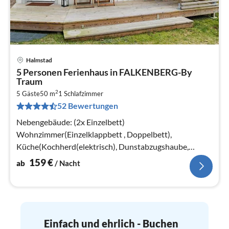
Halmstad
Pre
5 Personen Ferienhaus in FALKENBERG-By
ab
Traum
1
2
5 Gäste
50 m
1
Schlafzimmer
pr
52 Bewertungen
Na
Nebengebäude: (2x Einzelbett)
Wohnzimmer(Einzelklappbett , Doppelbett),
Küche(Kochherd(elektrisch), Dunstabzugshaube,
Kaffeemaschine, Kombi-Mikrowelle,
159
€
ab
/ Nacht
Kühl-/Gefrierkombination)
Einfach und ehrlich - Buchen