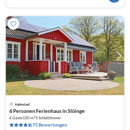
Halmstad
Pre
6 Personen Ferienhaus in Slöinge
ab
2
1
6 Gäste
100 m
3
Schlafzimmer
75 Bewertungen
pr