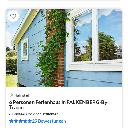
Halmstad
Pre
6 Personen Ferienhaus in FALKENBERG-By
ab
Traum
1
2
6 Gäste
48 m
2
Schlafzimmer
pr
29 Bewertungen
Na