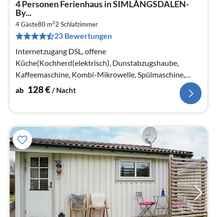
4 Personen Ferienhaus in SIMLÅNGSDALEN-
ab
By...
1
2
4 Gäste
80 m
2
Schlafzimmer
pr
23 Bewertungen
Na
Internetzugang DSL, offene
Küche(Kochherd(elektrisch), Dunstabzugshaube,
Kaffeemaschine, Kombi-Mikrowelle, Spülmaschine,
Kühl-/Gefrierkombination, Hochstuhl, Wasser vom
128
€
ab
/ Nacht
Brunnen)