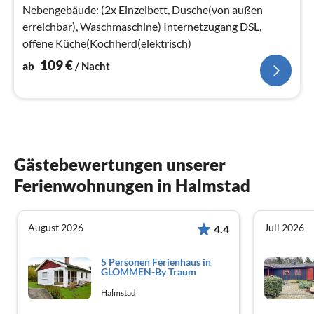
Na
Nebengebäude: (2x Einzelbett, Dusche(von außen
erreichbar), Waschmaschine) Internetzugang DSL,
offene Küche(Kochherd(elektrisch)
109
€
ab
/ Nacht
Gästebewertungen unserer
Ferienwohnungen in Halmstad
August 2026
Juli 2026
4.4
5 Personen Ferienhaus in
GLOMMEN-By Traum
Halmstad