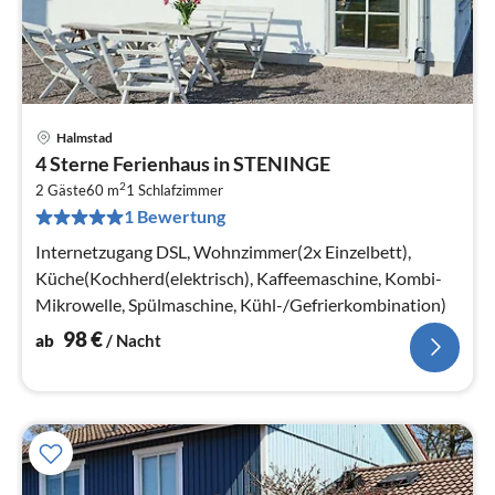
Halmstad
Pre
4 Sterne Ferienhaus in STENINGE
ab
2
9
2 Gäste
60 m
1
Schlafzimmer
1 Bewertung
pr
Na
Internetzugang DSL, Wohnzimmer(2x Einzelbett),
Küche(Kochherd(elektrisch), Kaffeemaschine, Kombi-
Mikrowelle, Spülmaschine, Kühl-/Gefrierkombination)
98
€
ab
/ Nacht