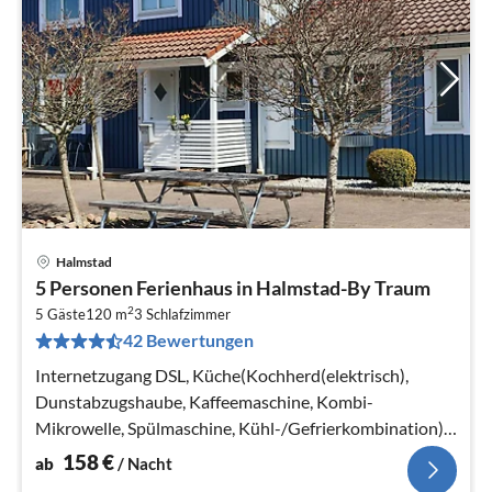
Halmstad
Pre
5 Personen Ferienhaus in Halmstad-By Traum
ab
2
1
5 Gäste
120 m
3
Schlafzimmer
42 Bewertungen
pr
Na
Internetzugang DSL, Küche(Kochherd(elektrisch),
Dunstabzugshaube, Kaffeemaschine, Kombi-
Mikrowelle, Spülmaschine, Kühl-/Gefrierkombination),
Wohn-/Schlafzimmer(TV, Chromecast)
158
€
ab
/ Nacht