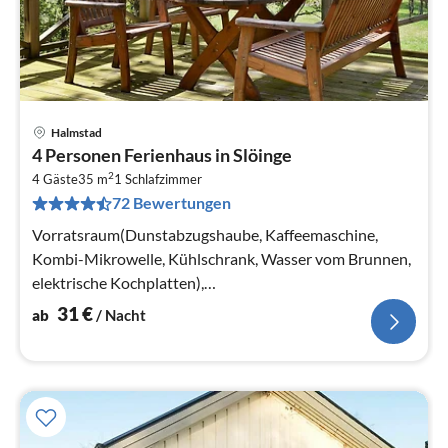
Halmstad
Pre
4 Personen Ferienhaus in Slöinge
ab
2
3
4 Gäste
35 m
1
Schlafzimmer
72 Bewertungen
pr
Na
Vorratsraum(Dunstabzugshaube, Kaffeemaschine,
Kombi-Mikrowelle, Kühlschrank, Wasser vom Brunnen,
elektrische Kochplatten),
Wohn-/Schlafzimmer(Doppelklappbett , 2x Etagenbett)
31
€
ab
/ Nacht