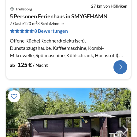
27 km von Höllviken
Trelleborg
Pre
5 Personen Ferienhaus in SMYGEHAMN
ab
2
1
7 Gäste
120 m
3
Schlafzimmer
8 Bewertungen
pr
Na
Offene Küche(Kochherd(elektrisch),
Dunstabzugshaube, Kaffeemaschine, Kombi-
Mikrowelle, Spülmaschine, Kühlschrank, Hochstuhl),
Wohn-/Schlafzimmer(30 m2)
125
€
ab
/ Nacht