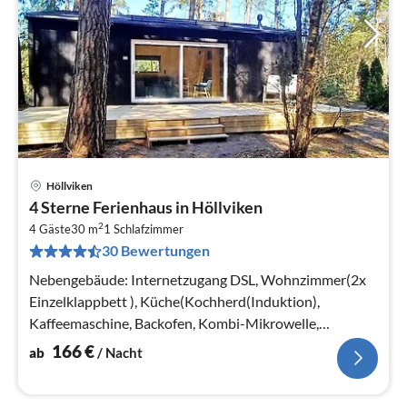
Höllviken
Pre
4 Sterne Ferienhaus in Höllviken
ab
2
1
4 Gäste
30 m
1
Schlafzimmer
30 Bewertungen
pr
Na
Nebengebäude: Internetzugang DSL, Wohnzimmer(2x
Einzelklappbett ), Küche(Kochherd(Induktion),
Kaffeemaschine, Backofen, Kombi-Mikrowelle,
Kühl-/Gefrierkombination)
166
€
ab
/ Nacht