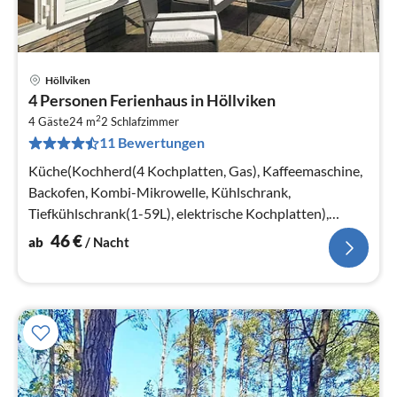
Höllviken
Pre
4 Personen Ferienhaus in Höllviken
ab
2
4
4 Gäste
24 m
2
Schlafzimmer
11 Bewertungen
pr
Na
Küche(Kochherd(4 Kochplatten, Gas), Kaffeemaschine,
Backofen, Kombi-Mikrowelle, Kühlschrank,
Tiefkühlschrank(1-59L), elektrische Kochplatten),
Schlafzimmer(Doppelbett)
46
€
ab
/ Nacht