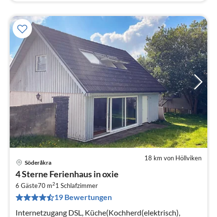
18 km von Höllviken
Söderåkra
Pre
4 Sterne Ferienhaus in oxie
ab
2
9
6 Gäste
70 m
1
Schlafzimmer
19 Bewertungen
pr
Na
Internetzugang DSL, Küche(Kochherd(elektrisch),