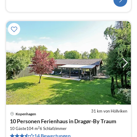
31 km von Höllviken
Kopenhagen
Pre
10 Personen Ferienhaus in Dragør-By Traum
ab
2
1
10 Gäste
104 m
6
Schlafzimmer
14 Bewertungen
pr