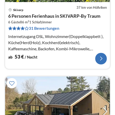
37 km von Höllviken
Skivarp
Pre
6 Personen Ferienhaus in SKIVARP-By Traum
ab
2
5
6 Gäste
86 m
1
Schlafzimmer
31 Bewertungen
pr
Na
Internetzugang DSL, Wohnzimmer(Doppelklappbett ),
Küche(Herd(Holz), Kochherd(elektrisch),
Kaffeemaschine, Backofen, Kombi-Mikrowelle,
Spülmaschine, Kühl-/Gefrierkombination)
53
€
ab
/ Nacht