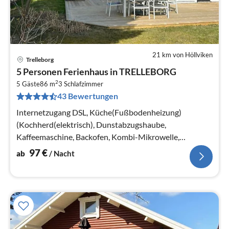
21 km von Höllviken
Trelleborg
Pre
5 Personen Ferienhaus in TRELLEBORG
ab
2
9
5 Gäste
86 m
3
Schlafzimmer
43 Bewertungen
pr
Na
Internetzugang DSL, Küche(Fußbodenheizung)
(Kochherd(elektrisch), Dunstabzugshaube,
Kaffeemaschine, Backofen, Kombi-Mikrowelle,
Spülmaschine, Kühl-/Gefrierkombination)
97
€
ab
/ Nacht