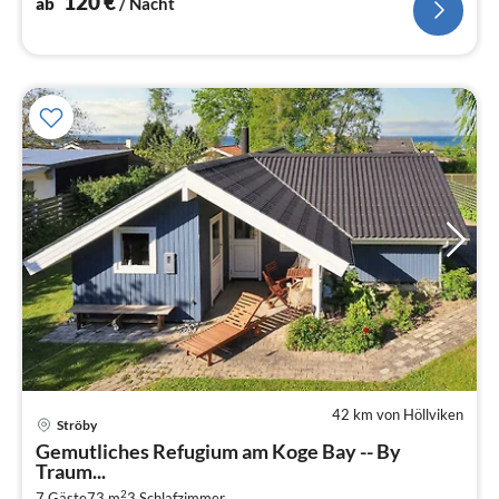
120
€
ab
/ Nacht
42 km von Höllviken
Ströby
Pre
Gemutliches Refugium am Koge Bay -- By
ab
Traum...
2
2
7 Gäste
73 m
3
Schlafzimmer