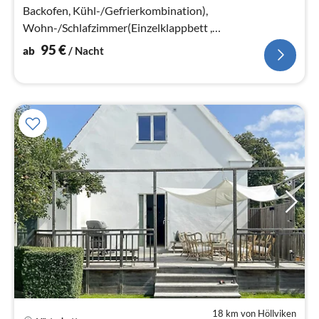
Backofen, Kühl-/Gefrierkombination),
Wohn-/Schlafzimmer(Einzelklappbett ,
Doppelklappbett , Netflix)
95
€
ab
/ Nacht
18 km von Höllviken