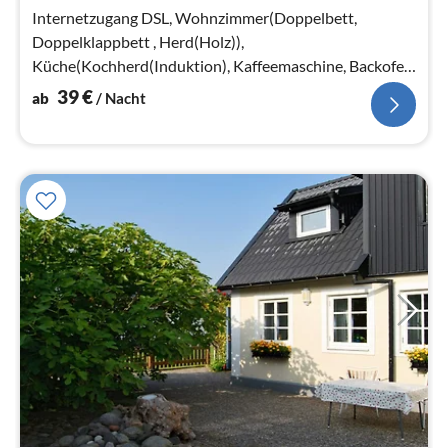
Na
Internetzugang DSL, Wohnzimmer(Doppelbett,
Doppelklappbett , Herd(Holz)),
Küche(Kochherd(Induktion), Kaffeemaschine, Backofen,
Kombi-Mikrowelle, Kühl-/Gefrierkombination)
39
€
ab
/ Nacht