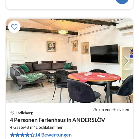
25 km von Höllviken
Trelleborg
Pre
4 Personen Ferienhaus in ANDERSLÖV
ab
2
3
4 Gäste
48 m
1
Schlafzimmer
14 Bewertungen
pr