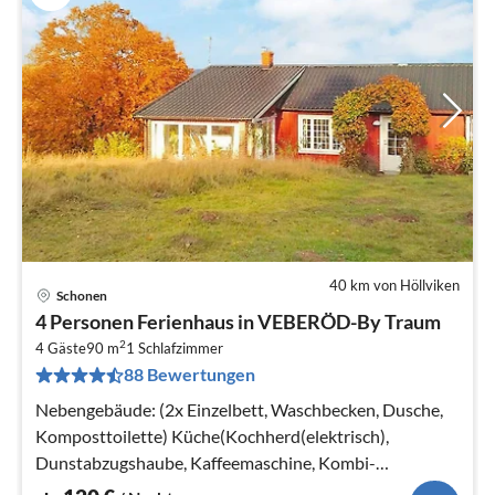
40 km von Höllviken
Schonen
Pre
4 Personen Ferienhaus in VEBERÖD-By Traum
ab
2
1
4 Gäste
90 m
1
Schlafzimmer
88 Bewertungen
pr
Na
Nebengebäude: (2x Einzelbett, Waschbecken, Dusche,
Komposttoilette) Küche(Kochherd(elektrisch),
Dunstabzugshaube, Kaffeemaschine, Kombi-
Mikrowelle, Kühl-/Gefrierkombination)