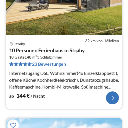
39 km von Höllviken
Ströby
Pre
10 Personen Ferienhaus in Strøby
ab
2
1
10 Gäste
148 m
3
Schlafzimmer
23 Bewertungen
pr
Na
Internetzugang DSL, Wohnzimmer(4x Einzelklappbett ),
offene Küche(Kochherd(elektrisch), Dunstabzugshaube,
Kaffeemaschine, Kombi-Mikrowelle, Spülmaschine,
Kühl-/Gefrierkombination)
144
€
ab
/ Nacht