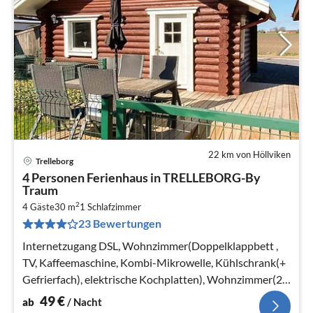
22 km von Höllviken
Trelleborg
Pre
4 Personen Ferienhaus in TRELLEBORG-By
ab
Traum
4
2
4 Gäste
30 m
1
Schlafzimmer
pr
23 Bewertungen
Na
Internetzugang DSL, Wohnzimmer(Doppelklappbett ,
TV, Kaffeemaschine, Kombi-Mikrowelle, Kühlschrank(+
Gefrierfach), elektrische Kochplatten), Wohnzimmer(2x
Einzelbett)
49
€
ab
/ Nacht