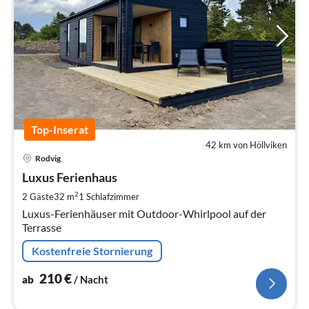
Top-Inserat
42 km von Höllviken
Pre
Rodvig
ab
2
Luxus Ferienhaus
pr
2
2 Gäste
32 m
1
Schlafzimmer
Na
Luxus-Ferienhäuser mit Outdoor-Whirlpool auf der
Terrasse
Kostenfreie Stornierung
210
€
ab
/ Nacht