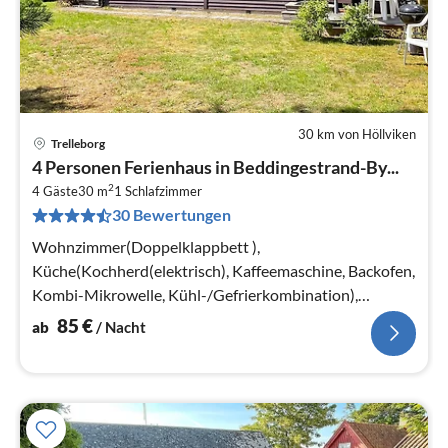
30 km von Höllviken
Trelleborg
Pre
4 Personen Ferienhaus in Beddingestrand-By...
ab
2
8
4 Gäste
30 m
1
Schlafzimmer
30 Bewertungen
pr
Na
Wohnzimmer(Doppelklappbett ),
Küche(Kochherd(elektrisch), Kaffeemaschine, Backofen,
Kombi-Mikrowelle, Kühl-/Gefrierkombination),
Schlafzimmer(2x Etagenbett)
85
€
ab
/ Nacht