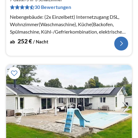
pr
30 Bewertungen
Na
Nebengebäude: (2x Einzelbett) Internetzugang DSL,
Wohnzimmer(Waschmaschine), Küche(Backofen,
Spülmaschine, Kühl-/Gefrierkombination, elektrische
Kochplatten)
252
€
ab
/ Nacht