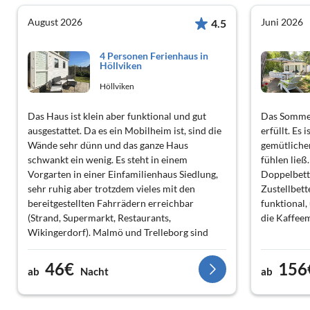
August 2026
Juni 2026
4.5
4 Personen Ferienhaus in
Höllviken
Höllviken
Das Haus ist klein aber funktional und gut
Das Sommer
ausgestattet. Da es ein Mobilheim ist, sind die
erfüllt. Es 
Wände sehr dünn und das ganze Haus
gemütliche
schwankt ein wenig. Es steht in einem
fühlen ließ
Vorgarten in einer Einfamilienhaus Siedlung,
Doppelbett
sehr ruhig aber trotzdem vieles mit den
Zustellbet
bereitgestellten Fahrrädern erreichbar
funktional
(Strand, Supermarkt, Restaurants,
die Kaffeem
Wikingerdorf). Malmö und Trelleborg sind
schnell mit Bus oder Auto erreichbar.
Empfehlungen: Die bereitgestellten
46€
156
ab
Nacht
ab
Fahrrädern sind alt aber funktionieren .Der
Strand im Süden hat uns sehr gefallen.Für die
Kinder war das Wikingerdorf in Fotevikens