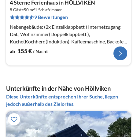
4 Sterne Ferienhaus in HÖLLVIKEN
ab
2
1
8 Gäste
50 m
1
Schlafzimmer
9 Bewertungen
pr
Na
Nebengebäude: (2x Einzelklappbett ) Internetzugang
DSL, Wohnzimmer(Doppelklappbett ),
Küche(Kochherd(Induktion), Kaffeemaschine, Backofen,
Kühl-/Gefrierkombination)
155
€
ab
/ Nacht
Unterkünfte in der Nähe von Höllviken
Diese Unterkünfte entsprechen Ihrer Suche, liegen
jedoch außerhalb des Zielortes.