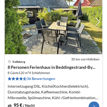
30 km von Höllviken
Trelleborg
Pre
8 Personen Ferienhaus in Beddingestrand-By...
ab
2
9
8 Gäste
120 m
4
Schlafzimmer
36 Bewertungen
pr
Na
Internetzugang DSL, Küche(Kochherd(elektrisch),
Dunstabzugshaube, Kaffeemaschine, Kombi-
Mikrowelle, Spülmaschine, Kühl-/Gefrierkombination,
Hochstuhl)
95
€
ab
/ Nacht