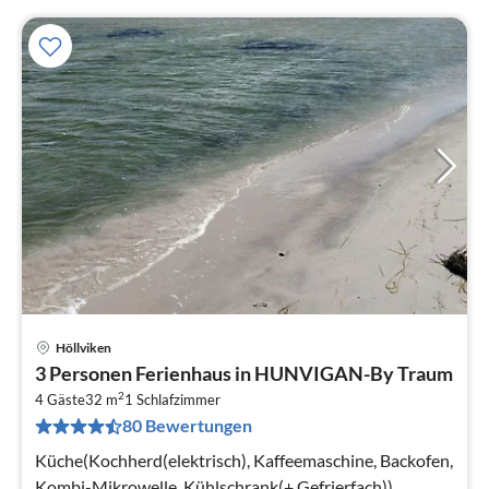
Höllviken
Pre
3 Personen Ferienhaus in HUNVIGAN-By Traum
ab
2
6
4 Gäste
32 m
1
Schlafzimmer
80 Bewertungen
pr
Na
Küche(Kochherd(elektrisch), Kaffeemaschine, Backofen,
Kombi-Mikrowelle, Kühlschrank(+ Gefrierfach)),