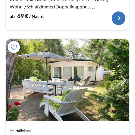
Wohn-/Schlafzimmer(Doppelklappbett ,
TV(schwedische Fernsehsender))
69
€
ab
/ Nacht
Höllviken
Pre