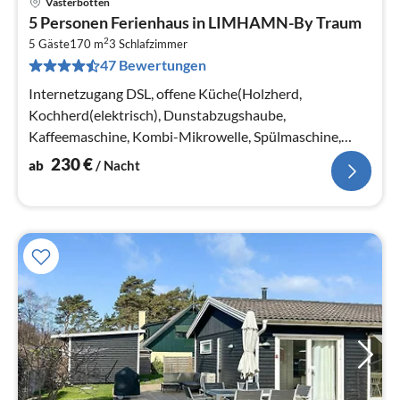
Västerbotten
Pre
5 Personen Ferienhaus in LIMHAMN-By Traum
ab
2
2
5 Gäste
170 m
3
Schlafzimmer
47 Bewertungen
pr
Na
Internetzugang DSL, offene Küche(Holzherd,
Kochherd(elektrisch), Dunstabzugshaube,
Kaffeemaschine, Kombi-Mikrowelle, Spülmaschine,
Kühl-/Gefrierkombination, Hochstuhl)
230
€
ab
/ Nacht