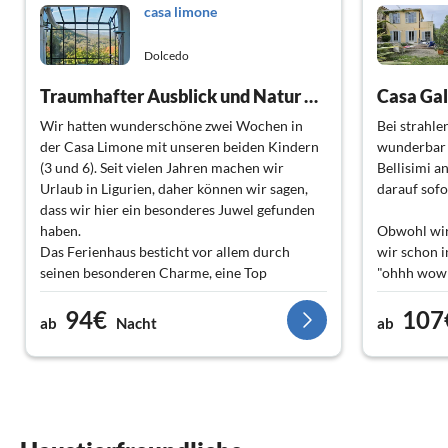
casa limone
Dolcedo
Traumhafter Ausblick und Natur pur
Wir hatten wunderschöne zwei Wochen in
Bei strahl
der Casa Limone mit unseren beiden Kindern
wunderbar
(3 und 6). Seit vielen Jahren machen wir
Bellisimi a
Urlaub in Ligurien, daher können wir sagen,
darauf sofo
dass wir hier ein besonderes Juwel gefunden
haben.
Obwohl wir 
Das Ferienhaus besticht vor allem durch
wir schon i
seinen besonderen Charme, eine Top
"ohhh wow!!
Ausstattung, den von Olivenbäumen und
wohl !
94€
107
lauschigen Plätzchen geprägten Garten und
ab
Nacht
ab
eine Dachterrasse mit einem grandiosen
Es ist alle
Ausblick. Man thront hoch oben in den
ich finde e
Bergen und sieht in der Ferne das Meer
viel eindru
glitzern, das, für uns ungewohnt, NICHT von
der ganzen 
der Autobahnbrücke verdeckt wird.
Direkt vom Ferienhaus können Ausflüge
Die Armatu