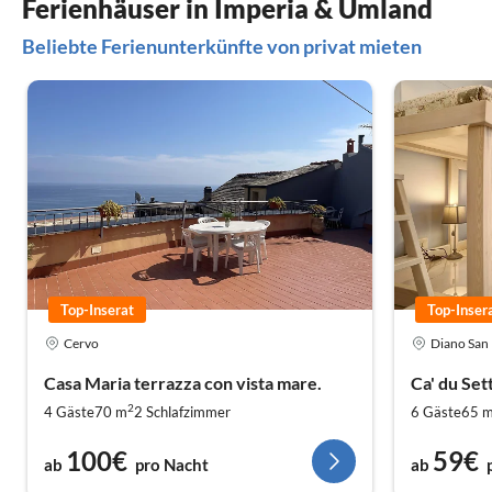
Ferienhäuser in Imperia & Umland
Beliebte Ferienunterkünfte von privat mieten
Top-Inserat
Top-Inser
Cervo
Diano San 
Casa Maria terrazza con vista mare.
Ca' du Set
2
4 Gäste
70 m
2
Schlafzimmer
6 Gäste
65 
100€
59€
ab
pro Nacht
ab