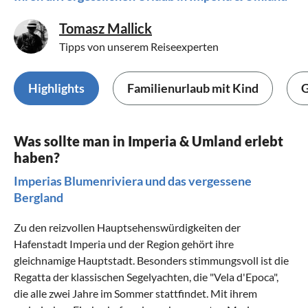
Tomasz Mallick
Tipps von unserem Reiseexperten
Highlights
Familienurlaub mit Kind
G
Was sollte man in Imperia & Umland erlebt
haben?
Imperias Blumenriviera und das vergessene
Bergland
Zu den reizvollen Hauptsehenswürdigkeiten der
Hafenstadt Imperia und der Region gehört ihre
gleichnamige Hauptstadt. Besonders stimmungsvoll ist die
Regatta der klassischen Segelyachten, die "Vela d'Epoca",
die alle zwei Jahre im Sommer stattfindet. Mit ihrem