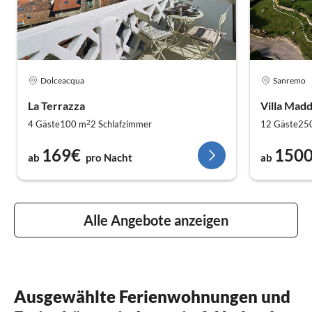
Dolceacqua
Sanremo
La Terrazza
Villa Mad
2
4 Gäste
100 m
2
Schlafzimmer
12 Gäste
25
169€
150
ab
pro Nacht
ab
Alle Angebote anzeigen
Ausgewählte Ferienwohnungen und