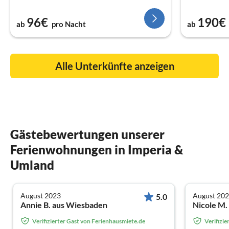
96€
190€
ab
pro Nacht
ab
Alle Unterkünfte anzeigen
Gästebewertungen unserer
Ferienwohnungen in Imperia &
Umland
August 2023
August 20
5.0
Annie B. aus Wiesbaden
Verifizierter Gast von Ferienhausmiete.de
Verifizi