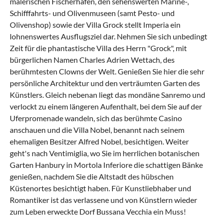
malerischen Fischerhafen, den sehenswerten Marine-,
Schifffahrts- und Olivenmuseen (samt Pesto- und
Olivenshop) sowie der Villa Grock stellt
Imperia
ein
lohnenswertes Ausflugsziel dar. Nehmen Sie sich unbedingt
Zeit für die phantastische Villa des Herrn "Grock", mit
bürgerlichen Namen Charles Adrien Wettach, des
berühmtesten Clowns der Welt. Genießen Sie hier die sehr
persönliche Architektur und den verträumten Garten des
Künstlers. Gleich nebenan liegt das mondäne
Sanremo
und
verlockt zu einem längeren Aufenthalt, bei dem Sie auf der
Uferpromenade wandeln, sich das berühmte Casino
anschauen und die Villa Nobel, benannt nach seinem
ehemaligen Besitzer Alfred Nobel, besichtigen. Weiter
geht's nach
Ventimiglia
, wo Sie im herrlichen botanischen
Garten Hanbury in Mortola Inferiore die schattigen Bänke
genießen, nachdem Sie die Altstadt des hübschen
Küstenortes besichtigt haben. Für Kunstliebhaber und
Romantiker ist das verlassene und von Künstlern wieder
zum Leben erweckte Dorf Bussana Vecchia ein Muss!