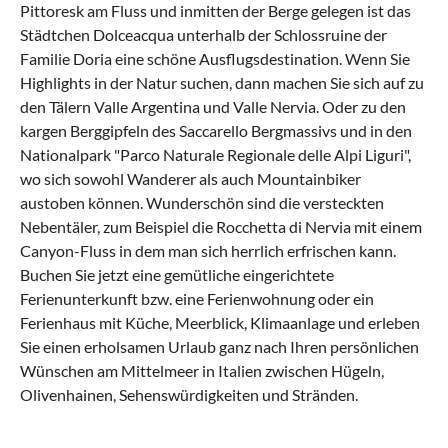
Pittoresk am Fluss und inmitten der Berge gelegen ist das
Städtchen Dolceacqua unterhalb der Schlossruine der
Familie Doria eine schöne Ausflugsdestination. Wenn Sie
Highlights in der Natur suchen, dann machen Sie sich auf zu
den Tälern Valle Argentina und Valle Nervia. Oder zu den
kargen Berggipfeln des Saccarello Bergmassivs und in den
Nationalpark "Parco Naturale Regionale delle Alpi Liguri",
wo sich sowohl Wanderer als auch Mountainbiker
austoben können. Wunderschön sind die versteckten
Nebentäler, zum Beispiel die Rocchetta di Nervia mit einem
Canyon-Fluss in dem man sich herrlich erfrischen kann.
Buchen Sie jetzt eine gemütliche eingerichtete
Ferienunterkunft bzw. eine Ferienwohnung oder ein
Ferienhaus mit Küche, Meerblick, Klimaanlage und erleben
Sie einen erholsamen Urlaub ganz nach Ihren persönlichen
Wünschen am Mittelmeer in Italien zwischen Hügeln,
Olivenhainen, Sehenswürdigkeiten und Stränden.
Was kann man in Imperia & Umland mit
Was hat die regionale Küche von Imperia &
Was sind beliebte Anreisewege nach
Kindern machen?
Umland zu bieten?
Imperia & Umland?