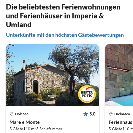
Die beliebtesten Ferienwohnungen
und Ferienhäuser in Imperia &
Umland
Unterkünfte mit den höchsten Gästebewertungen
5.0
Dolcedo
Lucinasco
Mare e Monte
Ferienhaus
2
5 Gäste
110 m
3
Schlafzimmer
5 Gäste
110 