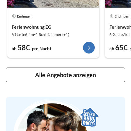
Endingen
Endingen
Ferienwohnung EG
Ferienwo
2
5 Gäste
62 m
1
Schlafzimmer (+1)
6 Gäste
75 
58€
65€
ab
pro Nacht
ab
Alle Angebote anzeigen