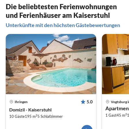
Die beliebtesten Ferienwohnungen
und Ferienhäuser am Kaiserstuhl
Unterkünfte mit den höchsten Gästebewertungen
5.0
Ihringen
Vogtsburg i
Apartment
Domizil - Kaiserstuhl
2
1 Gast
45 m
2
10 Gäste
195 m
5
Schlafzimmer