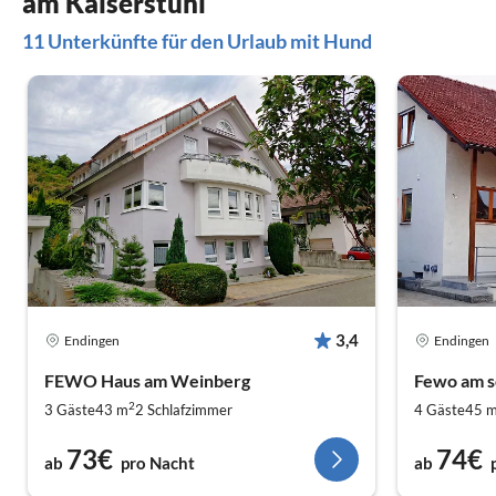
am Kaiserstuhl
11 Unterkünfte für den Urlaub mit Hund
3,4
Endingen
Endingen
FEWO Haus am Weinberg
Fewo am s
2
3 Gäste
43 m
2
Schlafzimmer
4 Gäste
45 
73€
74€
ab
pro Nacht
ab