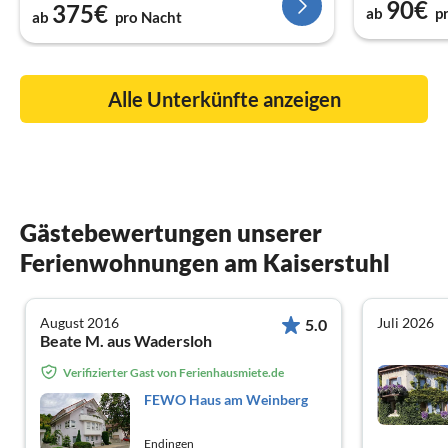
90€
375€
ab
p
ab
pro Nacht
Alle Unterkünfte anzeigen
Gästebewertungen unserer
Ferienwohnungen am Kaiserstuhl
August 2016
Juli 2026
5.0
Beate M. aus Wadersloh
Verifizierter Gast von Ferienhausmiete.de
FEWO Haus am Weinberg
Endingen