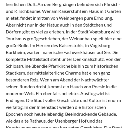
herrlichen Duft. An den Berghängen befinden sich Pfirsich-
und Kirschbäume. Wer am Kaiserstuhl ein Haus mit Garten
mietet, findet inmitten von Weinbergen pure Erholung.
Aber nicht nur in der Natur, auch in den Städtchen und
Dörfern gibt es viel zu erleben. In der Stadt Vogtsburg wird
Tourismus großgeschrieben, der Weinanbau spielt hier eine
große Rolle. Im Herzen des Kaiserstuhls, in Vogtsburg-
Burkheim, warten malerische Fachwerkhäuser auf Sie. Die
komplette Mittelstadt steht unter Denkmalschutz. Von der
Schlossruine über die Pfarrkirche bis hin zum historischen
Stadtkern, der mittelalterliche Charme hat einen ganz
besonderen Reiz. Wenn am Abend der Nachtwächter
seinen Runden dreht, kommt ein Hauch von Poesie in die
moderne Welt. Ein ebenfalls beliebtes Ausflugsziel ist
Endingen
. Die Stadt voller Geschichte und Kultur ist enorm
vielfältig. In der Innenstadt werden die historischen
Epochen noch heute lebendig. Beeindruckende Gebäude,
wie das alte Rathaus, der Üsenberger Hof und das
Kornhaus zeugen von einer bewegten Geschichte. Die Stadt