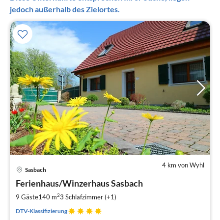
jedoch außerhalb des Zielortes.
4 km von Wyhl
Pre
Sasbach
ab
9
Ferienhaus/Winzerhaus Sasbach
pr
2
9 Gäste
140 m
3
Schlafzimmer (+1)
Na
DTV-Klassifizierung