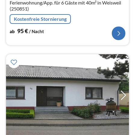
Ferienwohnung/App. für 6 Gäste mit 40m² in Weisweil
Na
(250851)
Kostenfreie Stornierung
95
€
ab
/ Nacht