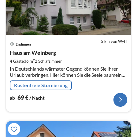
5 km von Wyhl
Pre
Endingen
ab
7
Haus am Weinberg
pr
2
4 Gäste
36 m
2
Schlafzimmer
Na
In Deutschlands wärmster Gegend können Sie Ihren
Urlaub verbringen. Hier können Sie die Seele baumeln
lassen oder aktiv durch die Weinberge wandern oder
Kostenfreie Stornierung
radeln.
69
€
ab
/ Nacht