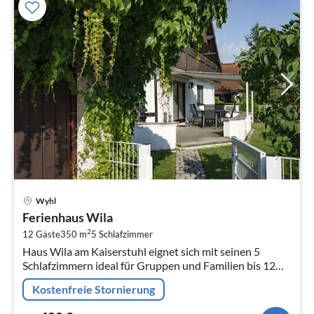
Pre
Wyhl
ab
Ferienhaus Wila
4
2
12 Gäste
350 m
5
Schlafzimmer
pr
Haus Wila am Kaiserstuhl eignet sich mit seinen 5
Na
Schlafzimmern ideal für Gruppen und Familien bis 12
Personen.
Kostenfreie Stornierung