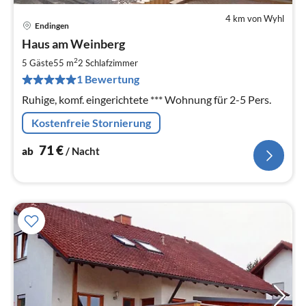
4 km von Wyhl
Endingen
Pre
Haus am Weinberg
ab
7
2
5 Gäste
55 m
2
Schlafzimmer
pr
1 Bewertung
Na
Ruhige, komf. eingerichtete *** Wohnung für 2-5 Pers.
Kostenfreie Stornierung
71
€
ab
/ Nacht