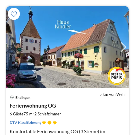
5 km von Wyhl
Pre
Endingen
ab
6
Ferienwohnung OG
pr
2
6 Gäste
75 m
2
Schlafzimmer
Na
DTV-Klassifizierung
Komfortable Ferienwohnung OG (3 Sterne) im