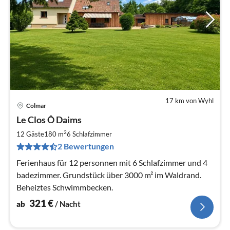
17 km von Wyhl
Colmar
Pre
Le Clos Ô Daims
ab
3
2
12 Gäste
180 m
6
Schlafzimmer
pr
2 Bewertungen
Na
Ferienhaus für 12 personnen mit 6 Schlafzimmer und 4
badezimmer. Grundstück über 3000 m² im Waldrand.
Beheiztes Schwimmbecken.
321
€
ab
/ Nacht