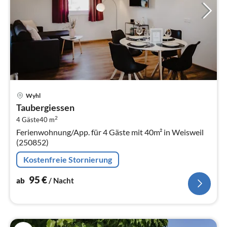
Pre
Wyhl
ab
Taubergiessen
9
2
4 Gäste
40 m
pr
Ferienwohnung/App. für 4 Gäste mit 40m² in Weisweil
Na
(250852)
Kostenfreie Stornierung
95
€
ab
/ Nacht