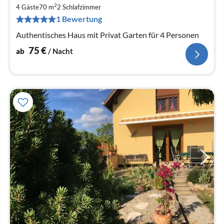
7
2
4 Gäste
70 m
2
Schlafzimmer
pr
1 Bewertung
Na
Authentisches Haus mit Privat Garten für 4 Personen
75
€
ab
/ Nacht