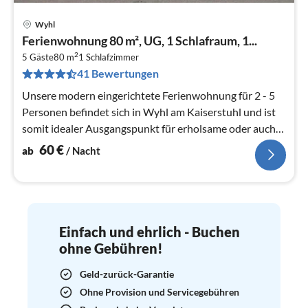
Wyhl
Pre
Ferienwohnung 80 m², UG, 1 Schlafraum, 1...
ab
2
6
5 Gäste
80 m
1
Schlafzimmer
41 Bewertungen
pr
Na
Unsere modern eingerichtete Ferienwohnung für 2 - 5
Personen befindet sich in Wyhl am Kaiserstuhl und ist
somit idealer Ausgangspunkt für erholsame oder auch
erlebnisreiche Ferien...
60
€
ab
/ Nacht
Einfach und ehrlich - Buchen
ohne Gebühren!
Geld-zurück-Garantie
Ohne Provision und Servicegebühren