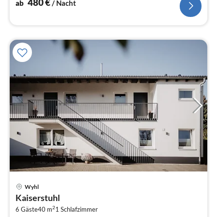
480
€
ab
/ Nacht
Pre
Wyhl
ab
Kaiserstuhl
9
2
6 Gäste
40 m
1
Schlafzimmer
pr