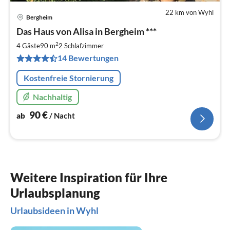
22 km von Wyhl
Bergheim
Pre
Das Haus von Alisa in Bergheim ***
ab
9
2
4 Gäste
90 m
2
Schlafzimmer
pr
14 Bewertungen
Na
Kostenfreie Stornierung
Nachhaltig
90
€
ab
/ Nacht
Weitere Inspiration für Ihre
Urlaubsplanung
Urlaubsideen in Wyhl