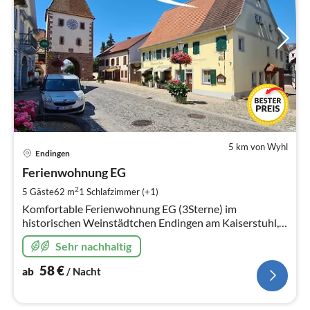
5 km von Wyhl
Pre
Endingen
ab
5
Ferienwohnung EG
pr
2
5 Gäste
62 m
1
Schlafzimmer (+1)
Na
Komfortable Ferienwohnung EG (3Sterne) im
historischen Weinstädtchen Endingen am Kaiserstuhl,
direkt am Stadttor. Geschäfte, Restaurants, sowie die
Sehr nachhaltig
die Weinberge in direkter Nähe.
58
€
ab
/ Nacht