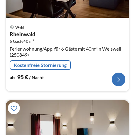
Pre
Wyhl
ab
Rheinwald
9
2
6 Gäste
40 m
pr
Ferienwohnung/App. für 6 Gäste mit 40m² in Weisweil
Na
(250849)
Kostenfreie Stornierung
95
€
ab
/ Nacht