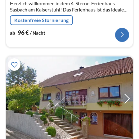
Herzlich willkommen in dem 4-Sterne-Ferienhaus
Sasbach am Kaiserstuhl! Das Ferienhaus ist das ideale
Urlaubsdomizil; es liegt in der Ortsmitte des
Kostenfreie Stornierung
Winzerdorfes Sasbach.
96
€
ab
/ Nacht