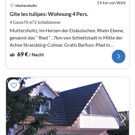
14 km von Wyhl
Pre
Muttersholtz
ab
6
Gîte les tulipes: Wohnung 4 Pers.
pr
2
4 Gäste
70 m
2
Schlafzimmer
Na
Muttersholtz, Im Herzen der Elsässischen, Rhein Ebene,
genannt das ‘‘ Ried ” , 7km von Schlettstadt in Mitte der
Achse Strassbürg-Colmar. Gratis Barfuss-Pfad in
Muttersholtz
69
€
ab
/ Nacht