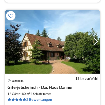
13 km von Wyhl
Jebsheim
Pre
Gite-jebsheim.fr - Das Haus Danner
ab
1
2
12 Gäste
180 m
4
Schlafzimmer
pr
2 Bewertungen
Na