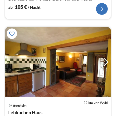
105
€
ab
/ Nacht
22 km von Wyhl
Bergheim
Pre
Lebkuchen Haus
ab