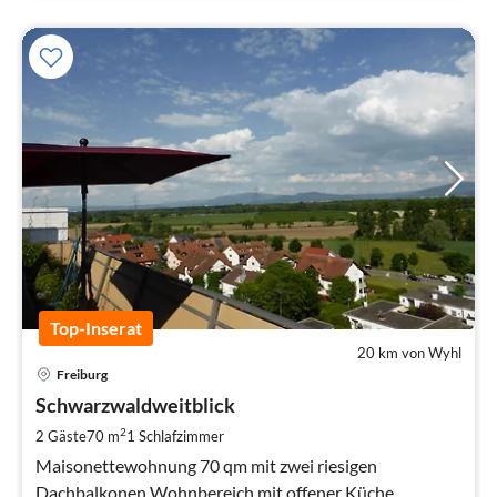
Top-Inserat
20 km von Wyhl
Pre
Freiburg
ab
1
Schwarzwaldweitblick
pr
2
2 Gäste
70 m
1
Schlafzimmer
Na
Maisonettewohnung 70 qm mit zwei riesigen
Dachbalkonen Wohnbereich mit offener Küche