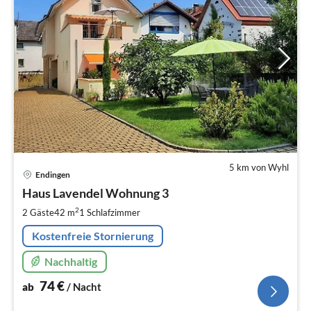
5 km von Wyhl
Pre
Endingen
ab
7
Haus Lavendel Wohnung 3
pr
2
2 Gäste
42 m
1
Schlafzimmer
Na
Kostenfreie Stornierung
Nachhaltig
74
€
ab
/ Nacht