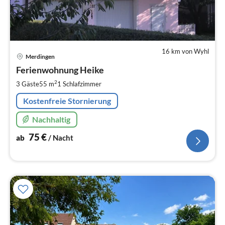
16 km von Wyhl
Pre
Merdingen
ab
7
Ferienwohnung Heike
pr
2
3 Gäste
55 m
1
Schlafzimmer
Na
Kostenfreie Stornierung
Nachhaltig
75
€
ab
/ Nacht