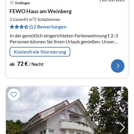
Endingen
Pre
FEWO Haus am Weinberg
ab
7
2
3 Gäste
43 m
2
Schlafzimmer
pr
2 Bewertungen
Na
In der gemütlich eingerichteten Ferienwohnung f. 2-3
Personen können Sie Ihren Urlaub genießen. Unser
Haus liegt in einer bevorzugten ruhigen Wohngegend 5
Kostenfreie Stornierung
Gehminuten vom Zentrum.
72
€
ab
/ Nacht