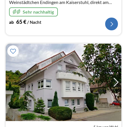
Weinstädtchen Endingen am Kaiserstuhl, direkt am
Stadttor
Sehr nachhaltig
65
€
ab
/ Nacht
5 km von Wyhl