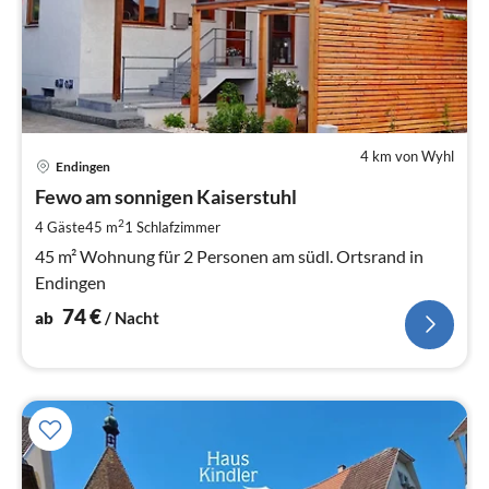
4 km von Wyhl
Pre
Endingen
ab
7
Fewo am sonnigen Kaiserstuhl
pr
2
4 Gäste
45 m
1
Schlafzimmer
Na
45 m² Wohnung für 2 Personen am südl. Ortsrand in
Endingen
74
€
ab
/ Nacht