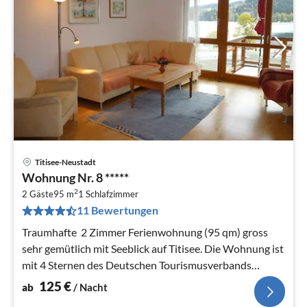
Titisee-Neustadt
Pre
Wohnung Nr. 8 *****
ab
2
1
2 Gäste
95 m
1
Schlafzimmer
11 Bewertungen
pr
Na
Traumhafte 2 Zimmer Ferienwohnung (95 qm) gross
sehr gemütlich mit Seeblick auf Titisee. Die Wohnung ist
mit 4 Sternen des Deutschen Tourismusverbands
ausgezeichnet.
125
€
ab
/ Nacht