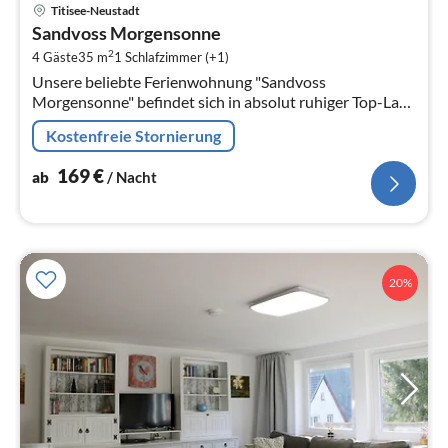
Pre
Titisee-Neustadt
ab
Sandvoss Morgensonne
1
2
4 Gäste
35 m
1
Schlafzimmer (+1)
pr
Unsere beliebte Ferienwohnung "Sandvoss
Na
Morgensonne" befindet sich in absolut ruhiger Top-Lage
in Titisee. Sie bietet auf 35qm für 2-4 Personen
Kostenfreie Stornierung
ausreichend Platz.
169
€
ab
/ Nacht
20%