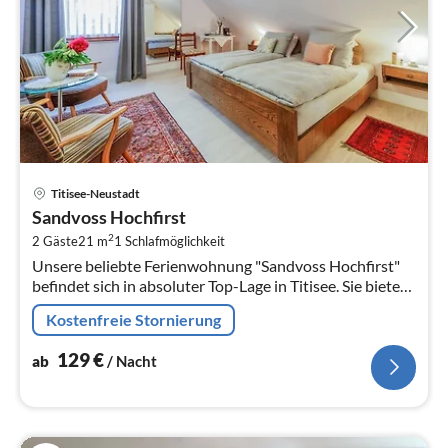
Pre
Titisee-Neustadt
ab
Sandvoss Hochfirst
1
2
2 Gäste
21 m
1
Schlafmöglichkeit
pr
Unsere beliebte Ferienwohnung "Sandvoss Hochfirst"
Na
befindet sich in absoluter Top-Lage in Titisee. Sie bietet
auf 21qm für 2 Personen reichlich Platz.
Kostenfreie Stornierung
129
€
ab
/ Nacht