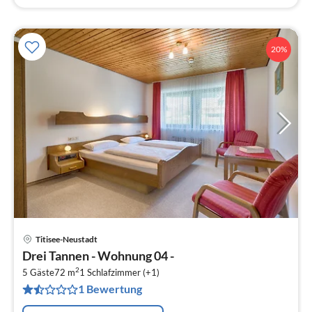
20%
Titisee-Neustadt
Pre
Drei Tannen - Wohnung 04 -
ab
2
4
5 Gäste
72 m
1
Schlafzimmer (+1)
1 Bewertung
pr
Na