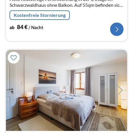
Schwarzwaldhaus ohne Balkon. Auf 55qm befinden sich
eine Eingangsdiele mit Zugang zum grossen
Kostenfreie Stornierung
Wohnesszimmer mit Küchenzeile und...
84
€
ab
/ Nacht