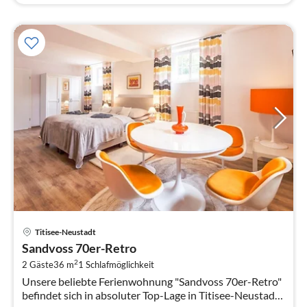
Pre
Titisee-Neustadt
ab
Sandvoss 70er-Retro
1
2
2 Gäste
36 m
1
Schlafmöglichkeit
pr
Unsere beliebte Ferienwohnung "Sandvoss 70er-Retro"
Na
befindet sich in absoluter Top-Lage in Titisee-Neustadt,