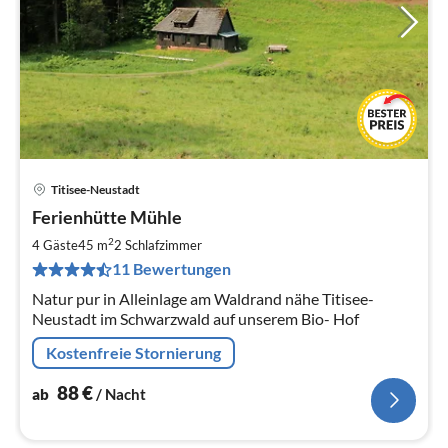
Titisee-Neustadt
Pre
Ferienhütte Mühle
ab
8
2
4 Gäste
45 m
2
Schlafzimmer
pr
11 Bewertungen
Na
Natur pur in Alleinlage am Waldrand nähe Titisee-
Neustadt im Schwarzwald auf unserem Bio- Hof
Kostenfreie Stornierung
88
€
ab
/ Nacht