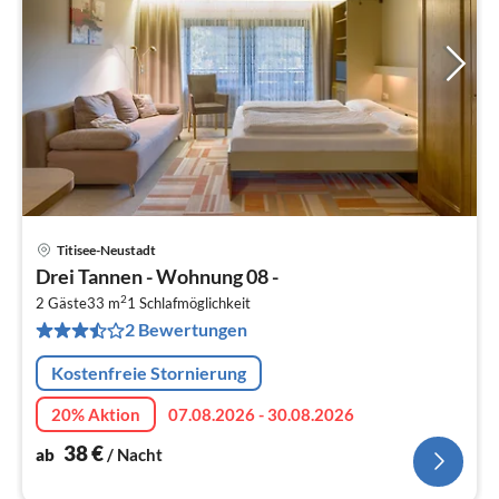
Titisee-Neustadt
Pre
Drei Tannen - Wohnung 08 -
ab
2
3
2 Gäste
33 m
1
Schlafmöglichkeit
2 Bewertungen
pr
Na
Kostenfreie Stornierung
20% Aktion
07.08.2026 - 30.08.2026
38
€
ab
/ Nacht