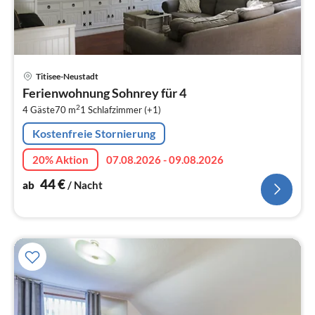
Pre
Titisee-Neustadt
ab
Ferienwohnung Sohnrey für 4
4
2
4 Gäste
70 m
1
Schlafzimmer (+1)
pr
Na
Kostenfreie Stornierung
20% Aktion
07.08.2026 - 09.08.2026
44
€
ab
/ Nacht