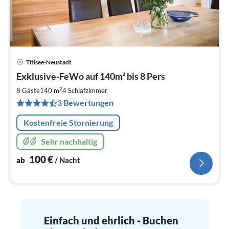
Titisee-Neustadt
Pre
Exklusive-FeWo auf 140m² bis 8 Pers
ab
1
2
8 Gäste
140 m
4
Schlafzimmer
pr
3 Bewertungen
Na
Kostenfreie Stornierung
Sehr nachhaltig
100
€
ab
/ Nacht
Einfach und ehrlich - Buchen