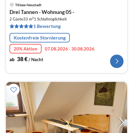
Titisee-Neustadt
Pre
Drei Tannen - Wohnung 05 -
ab
2
3
2 Gäste
33 m
1
Schlafmöglichkeit
1 Bewertung
pr
Na
Kostenfreie Stornierung
20% Aktion
07.08.2026 - 30.08.2026
38
€
ab
/ Nacht