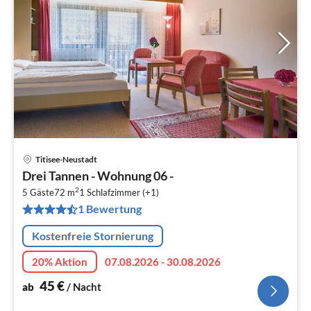
Titisee-Neustadt
Pre
Drei Tannen - Wohnung 06 -
ab
2
4
5 Gäste
72 m
1
Schlafzimmer (+1)
1 Bewertung
pr
Na
Kostenfreie Stornierung
20% Aktion
07.08.2026 - 30.08.2026
45
€
ab
/ Nacht