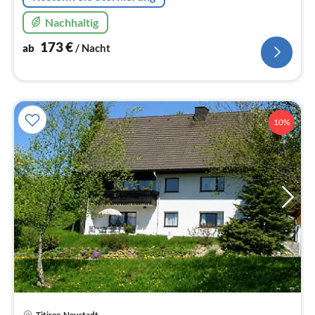
Nachhaltig
173
€
ab
/ Nacht
10%
Titisee-Neustadt