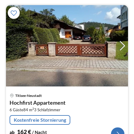
Pre
Titisee-Neustadt
ab
Hochfirst Appartement
1
2
6 Gäste
84 m
3
Schlafzimmer
pr
Na
Kostenfreie Stornierung
162
€
ab
/ Nacht