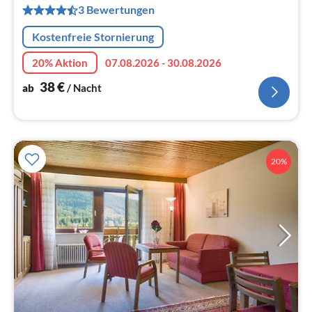
3 Bewertungen
pr
Na
Kostenfreie Stornierung
20% Aktion
07.08.2026 - 30.08.2026
38
€
ab
/ Nacht
20%