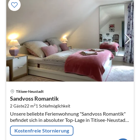
Pre
Titisee-Neustadt
ab
Sandvoss Romantik
1
2
2 Gäste
22 m
1
Schlafmöglichkeit
pr
Unsere beliebte Ferienwohnung "Sandvoss Romantik"
Na
befindet sich in absoluter Top-Lage in Titisee-Neustadt,
Ortsteil Titisee und bietet auf 22qm für 2 Personen
Kostenfreie Stornierung
Platz.