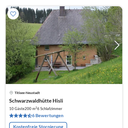
Titisee-Neustadt
Pre
Schwarzwaldhütte Hisli
ab
1
2
10 Gäste
200 m
6
Schlafzimmer
pr
6 Bewertungen
Na
Kostenfreie Stornierung