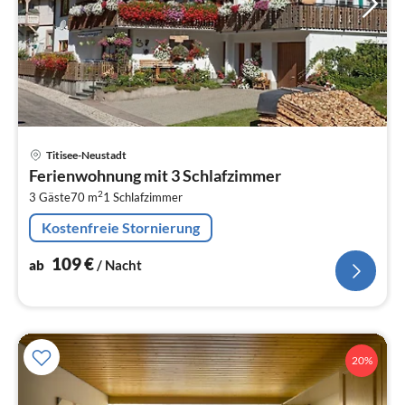
Pre
Titisee-Neustadt
ab
Ferienwohnung mit 3 Schlafzimmer
1
2
3 Gäste
70 m
1
Schlafzimmer
pr
Na
Kostenfreie Stornierung
109
€
ab
/ Nacht
20%