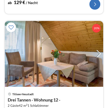
129
€
ab
/ Nacht
20%
Titisee-Neustadt
Pre
Drei Tannen - Wohnung 12 -
ab
2
3
2 Gäste
42 m
1
Schlafzimmer