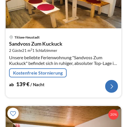
Pre
Titisee-Neustadt
ab
Sandvoss Zum Kuckuck
1
2
2 Gäste
21 m
1
Schlafzimmer
pr
Unsere beliebte Ferienwohnung "Sandvoss Zum
Na
Kuckuck" befindet sich in ruhiger, absoluter Top-Lage in
Titisee. Sie bietet auf 21.5 qm für 2 Personen und ein
Kostenfreie Stornierung
Kind ausreichend Platz.
139
€
ab
/ Nacht
20%