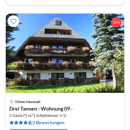
20%
Titisee-Neustadt
Pre
Drei Tannen - Wohnung 09 -
ab
2
4
5 Gäste
72 m
1
Schlafzimmer (+1)
2 Bewertungen
pr
Na