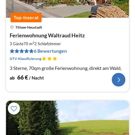
Top-Inserat
Titisee-Neustadt
Pre
Ferienwohnung Waltraud Heitz
ab
6
2
3 Gäste
70 m
2
Schlafzimmer
pr
6 Bewertungen
Na
DTV-Klassifizierung
3 Sterne, 70qm große Ferienwohnung, direkt am Wald,
66
€
ab
/ Nacht