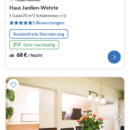
Pre
Haus Janßen-Wehrle
ab
6
2
5 Gäste
70 m
2
Schlafzimmer (+1)
pr
5 Bewertungen
Na
Kostenfreie Stornierung
Sehr nachhaltig
68
€
ab
/ Nacht