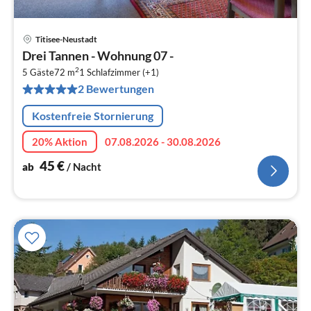
Titisee-Neustadt
Pre
Drei Tannen - Wohnung 07 -
ab
2
4
5 Gäste
72 m
1
Schlafzimmer (+1)
2 Bewertungen
pr
Na
Kostenfreie Stornierung
20% Aktion
07.08.2026 - 30.08.2026
45
€
ab
/ Nacht