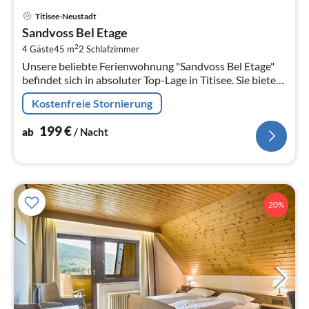
Pre
Titisee-Neustadt
ab
Sandvoss Bel Etage
1
2
4 Gäste
45 m
2
Schlafzimmer
pr
Unsere beliebte Ferienwohnung "Sandvoss Bel Etage"
Na
befindet sich in absoluter Top-Lage in Titisee. Sie bietet
auf 45qm für 4 Personen reichlich Platz.
Kostenfreie Stornierung
199
€
ab
/ Nacht
20%