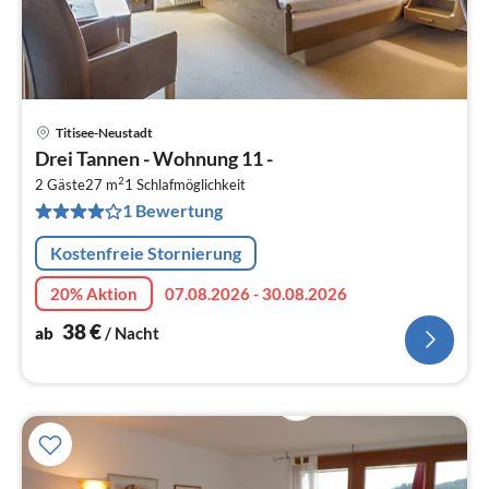
Titisee-Neustadt
Pre
Drei Tannen - Wohnung 11 -
ab
2
3
2 Gäste
27 m
1
Schlafmöglichkeit
1 Bewertung
pr
Na
Kostenfreie Stornierung
20% Aktion
07.08.2026 - 30.08.2026
38
€
ab
/ Nacht