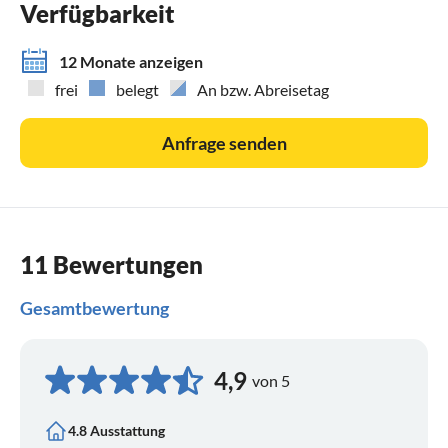
Verfügbarkeit
Bitte trennen Sie den Müll Umweltgerecht und entsorgen
sie den Müll beim Hof in die vorgesehenen Tonnen .Nicht
12 Monate anzeigen
getrennten Müll müssen sie mitnehmen.
frei
belegt
An bzw. Abreisetag
Altglas bitte selbst entsorgen.
Wichtig!
Anfrage senden
Bitte verpacken sie ihre Lebensmittel sicher vor Mäusen ,ab
und zu schaut eine vorbei .
Bitte auch alle Lebensmittel wieder mitnehmen!
11 Bewertungen
Gesamtbewertung
4,9
von 5
4.8 Ausstattung