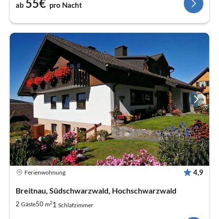
55€
ab
pro Nacht
4,9
Ferienwohnung
Breitnau, Südschwarzwald, Hochschwarzwald
2
1
2
50
Gäste
m
Schlafzimmer