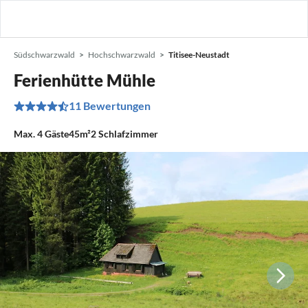
Südschwarzwald
Hochschwarzwald
Titisee-Neustadt
Ferienhütte Mühle
11 Bewertungen
Max.
4
Gäste
45m²
2
Schlafzimmer