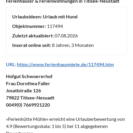
Ferienhäuser & Ferienwohnungen in Titisee-Neustadt
Urlaubsideen:
Urlaub mit Hund
Objektnummer:
117494
Zuletzt aktualisiert:
07.08.2026
Inserat online seit:
8 Jahren, 3 Monaten
URL:
https://www.ferienhausmiete.de/117494.htm
Hofgut Schwoererhof
Frau Dorothea Faller
Josatlstraße 126
79822 Titisee-Nesuadt
0049(0) 7669921220
«
Ferienhütte Mühle
» erreicht eine Urlauberbewertung von
4.9
(Bewertungsskala:
1
bis
5
) bei
11
abgegebenen