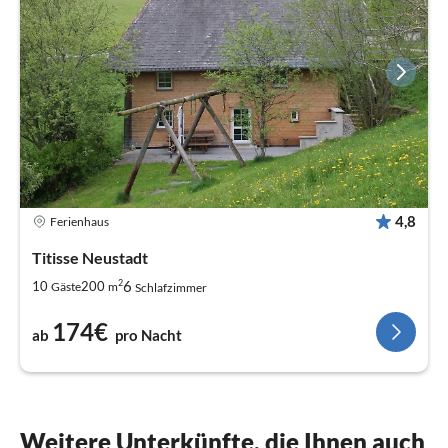
4,8
Ferienhaus
Titisse Neustadt
2
6
10
200
Gäste
m
Schlafzimmer
174€
ab
pro Nacht
Weitere Unterkünfte, die Ihnen auch