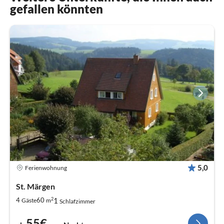
gefallen könnten
5,0
Ferienwohnung
St. Märgen
2
1
4
60
Gäste
m
Schlafzimmer
55€