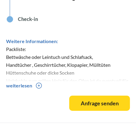
Check-in
Weitere Informationen:
Packliste:
Bettwäsche oder Leintuch und Schlafsack,
Handtücher , Geschirrtücher, Klopapier, Mülltüten
Hüttenschuhe oder dicke Socken
Holzkohle zum grillen,Holz für den Ofen ist da eventuell für
weiterlesen
kalte Nächte Holzbrickets mitbringen.
Die Hütte muss am Abreisetag selbst gereinigt werden ,
Anfrage senden
Putzutensilien,Reiniger und Staubsauger sind vorhanden.
Alle Räume müssen gesaugt werden ,Küche und Bad
zusätzlich nass aufwischen, Geschirr sauber in die Schränke
räumen,Betten ordentlich hinterlassen .Melden Sie
eventuelle Schäden ,das erspart Ihnen und uns Ärger.