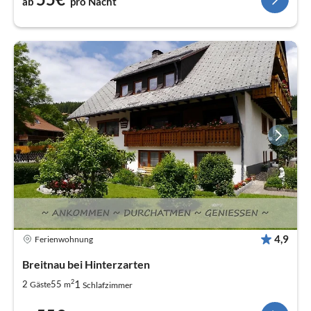
ab
pro Nacht
4,9
Ferienwohnung
Breitnau bei Hinterzarten
2
1
2
55
Gäste
m
Schlafzimmer