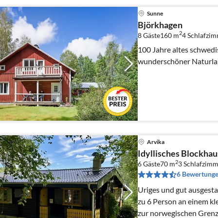
Sunne
Björkhagen
2
8 Gäste
160 m
4
Schlafzi
100 Jahre altes schwedi
wunderschöner Naturlan
Arvika
Idyllisches Blockhau
2
6 Gäste
70 m
3
Schlafzimm
6 Bewertung
Uriges und gut ausgestat
zu 6 Person an einem kl
zur norwegischen Grenz