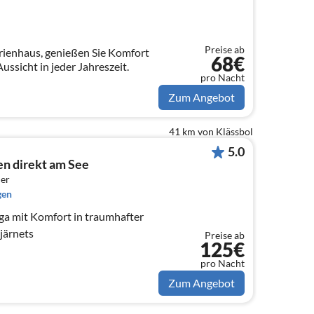
Preise ab
erienhaus, genießen Sie Komfort
68€
ssicht in jeder Jahreszeit.
pro Nacht
Zum Angebot
41 km von Klässbol
5.0
n direkt am See
er
gen
uga mit Komfort in traumhafter
järnets
Preise ab
125€
pro Nacht
Zum Angebot