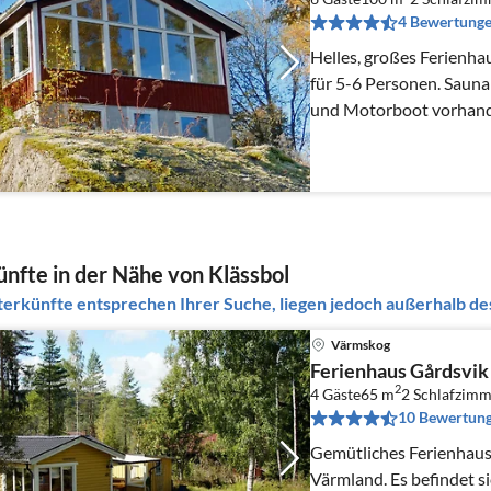
4 Bewertung
Helles, großes Ferienh
für 5-6 Personen. Sauna
und Motorboot vorhanden
Pers.
nfte in der Nähe von Klässbol
erkünfte entsprechen Ihrer Suche, liegen jedoch außerhalb des
Värmskog
Ferienhaus Gårdsvik
2
4 Gäste
65 m
2
Schlafzimm
10 Bewertun
Gemütliches Ferienhaus
Värmland. Es befindet sich in einem feinen Feriengebiet