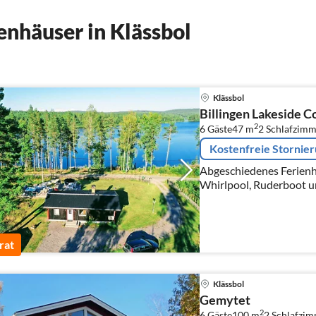
nhäuser in Klässbol
Klässbol
Billingen Lakeside C
2
6 Gäste
47 m
2
Schlafzimm
Kostenfreie Stornie
Abgeschiedenes Ferienh
Whirlpool, Ruderboot 
rat
Klässbol
Gemytet
2
6 Gäste
100 m
2
Schlafzi