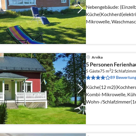
Nebengebäude: (Einzelb
Küche(Kochherd(elektri
Mikrowelle, Waschmasch
Wohn-/Schlafzimmer(Do
Schlafzimmer(Doppelbe
Arvika
5 Personen Ferienh
2
5 Gäste
75 m
2
Schlafzimm
89 Bewertun
Küche(12 m2)(Kochherd(
Kombi-Mikrowelle, Kühl
Wohn-/Schlafzimmer(1
Fernsehsender), Radio, 