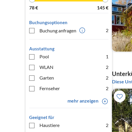
78
€
145
€
Buchungsoptionen
2
Buchung anfragen
Ausstattung
Pool
1
WLAN
2
Unterkü
Garten
2
Diese Unt
Fernseher
2
mehr anzeigen
Geeignet für
Haustiere
2