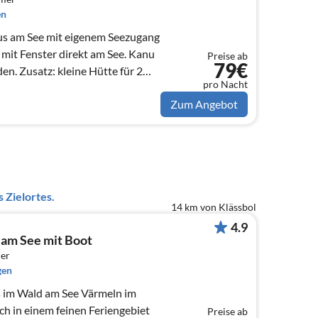
en
aus am See mit eigenem Seezugang
 mit Fenster direkt am See. Kanu
Preise ab
79€
. Zusatz: kleine Hütte für 2
pro Nacht
Zum Angebot
 Zielortes.
14 km von Klässbol
4.9
 am See mit Boot
er
gen
 im Wald am See Värmeln im
Preise ab