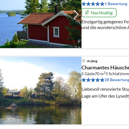
1 Bewertung
Nachhaltig
Einzigartig gelegenes F
und die wunderschöne Au
Arjäng
Charmantes Häusche
2
5 Gäste
70 m
3
Schlafzimm
28 Bewertun
Liebevoll renovierte St
Lage am Ufer des Lysedt