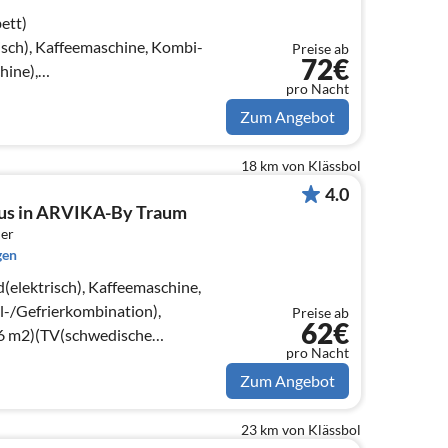
ett)
sch), Kaffeemaschine, Kombi-
Preise ab
72€
ine),
pro Nacht
ppelklappbett , Kaminofen),
Zum Angebot
tt)
18 km von Klässbol
4.0
aus in ARVIKA-By Traum
er
gen
elektrisch), Kaffeemaschine,
-/Gefrierkombination),
Preise ab
62€
6 m2)(TV(schwedische
pro Nacht
CD-Spieler)
Zum Angebot
23 km von Klässbol