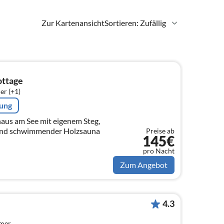
Zur Kartenansicht
Sortieren: Zufällig
ottage
er (+1)
rung
aus am See mit eigenem Steg,
und schwimmender Holzsauna
Preise ab
145€
pro Nacht
Zum Angebot
4.3
mmer