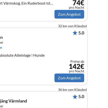
74€
t Värmskog. Ein Ruderboot ist
pro Nacht
Zum Angebot
32 km von Klässbol
5.0
en
er
en
Preise ab
142€
pro Nacht
Zum Angebot
36 km von Klässbol
5.0
Arjäng Värmland
er