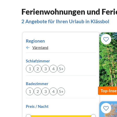
Ferienwohnungen und Ferie
2 Angebote für Ihren Urlaub in Klässbol
Regionen
Värmland
Schlafzimmer
1
2
3
4
5+
Badezimmer
Top-Inse
1
2
3
4
5+
Preis / Nacht