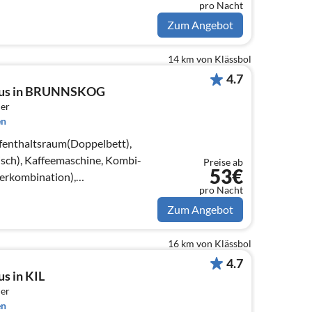
pro Nacht
Zum Angebot
14 km von Klässbol
4.7
haus in BRUNNSKOG
er
en
fenthaltsraum(Doppelbett),
sch), Kaffeemaschine, Kombi-
Preise ab
53€
ierkombination),
pro Nacht
ppelklappbett )
Zum Angebot
16 km von Klässbol
4.7
s in KIL
er
en