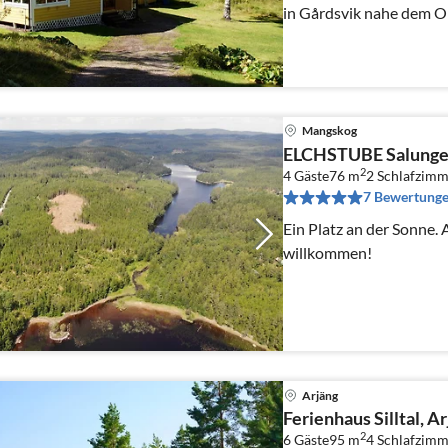
in Gårdsvik nahe dem Or
im Preis enthalten.
Mangskog
ELCHSTUBE Salung
2
4 Gäste
76 m
2
Schlafzimm
7 Bewertung
Ein Platz an der Sonne. Absolute Alleinlage ! Hunde
willkommen!
Arjäng
Ferienhaus Silltal, 
2
6 Gäste
95 m
4
Schlafzimm