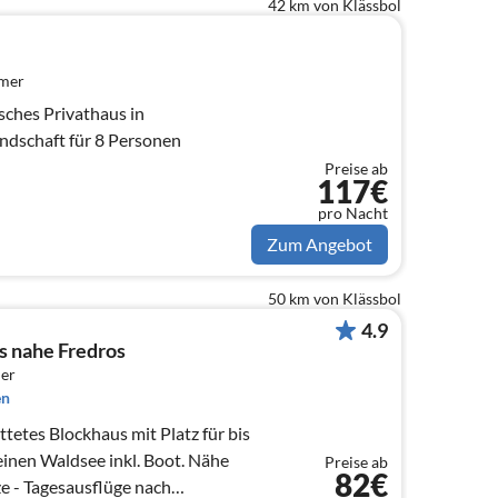
42 km von Klässbol
mmer
sches Privathaus in
dschaft für 8 Personen
Preise ab
117€
pro Nacht
Zum Angebot
50 km von Klässbol
4.9
s nahe Fredros
er
en
tetes Blockhaus mit Platz für bis
einen Waldsee inkl. Boot. Nähe
Preise ab
82€
e - Tagesausflüge nach