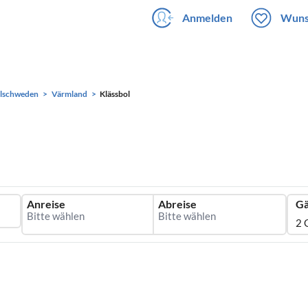
Anmelden
Wuns
elschweden
Värmland
Klässbol
Anreise
Abreise
Gä
2 