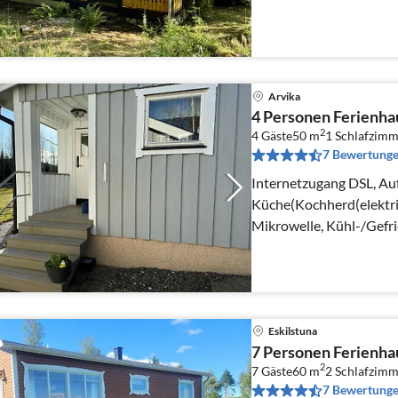
Norwegen gut möglich.
Arvika
4 Personen Ferien
2
4 Gäste
50 m
1
Schlafzimm
7 Bewertung
Internetzugang DSL, Au
Küche(Kochherd(elektri
Mikrowelle, Kühl-/Gefr
Wohn-/Schlafzimmer(Do
Eskilstuna
7 Personen Ferienhau
2
7 Gäste
60 m
2
Schlafzimm
7 Bewertung