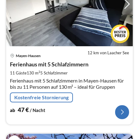
12 km von Laacher See
Pre
Mayen-Hausen
ab
4
Ferienhaus mit 5 Schlafzimmern
pr
2
11 Gäste
130 m
5
Schlafzimmer
Na
Ferienhaus mit 5 Schlafzimmern in Mayen-Hausen für
bis zu 11 Personen auf 130 m² – ideal für Gruppen
Kostenfreie Stornierung
47
€
ab
/ Nacht