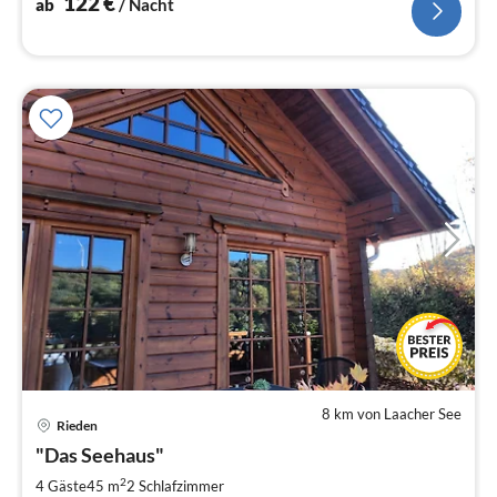
122
€
ab
/ Nacht
8 km von Laacher See
Rieden
Pre
"Das Seehaus"
ab
1
2
4 Gäste
45 m
2
Schlafzimmer