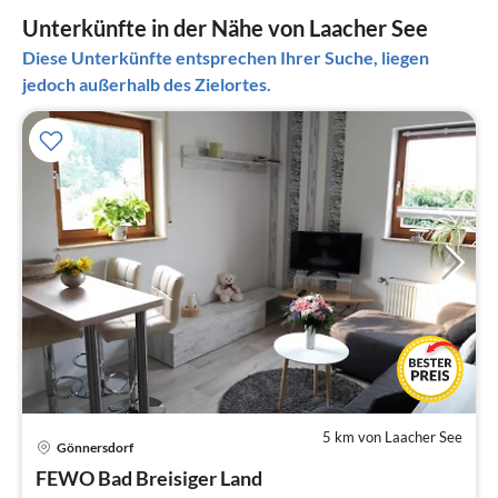
Unterkünfte in der Nähe von Laacher See
Diese Unterkünfte entsprechen Ihrer Suche, liegen
jedoch außerhalb des Zielortes.
5 km von Laacher See
Gönnersdorf
Pre
FEWO Bad Breisiger Land
ab