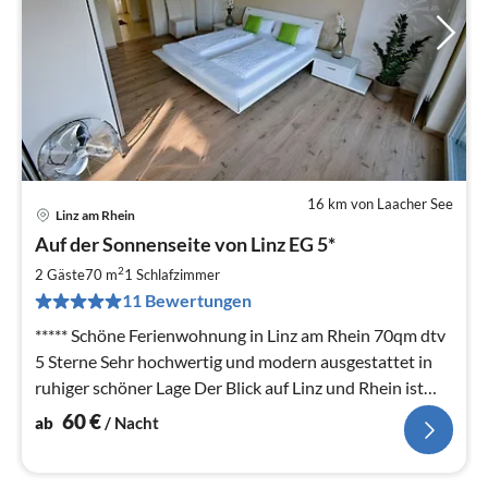
16 km von Laacher See
Linz am Rhein
Pre
Auf der Sonnenseite von Linz EG 5*
ab
6
2
2 Gäste
70 m
1
Schlafzimmer
pr
11 Bewertungen
Na
***** Schöne Ferienwohnung in Linz am Rhein 70qm dtv
5 Sterne Sehr hochwertig und modern ausgestattet in
ruhiger schöner Lage Der Blick auf Linz und Rhein ist
Erholung pur
60
€
ab
/ Nacht