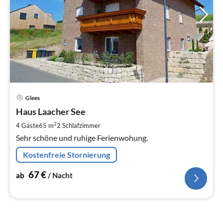
Pre
Glees
ab
6
Haus Laacher See
pr
2
4 Gäste
65 m
2
Schlafzimmer
Na
Sehr schöne und ruhige Ferienwohung.
Kostenfreie Stornierung
67
€
ab
/ Nacht