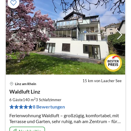
15 km von Laacher See
Linz am Rhein
Pre
Waldluft Linz
ab
8
2
6 Gäste
140 m
3
Schlafzimmer
pr
8 Bewertungen
Na
Ferienwohnung Waldluft – großzügig, komfortabel, mit
Terrasse und Garten, sehr ruhig, nah am Zentrum – für
bis sechs Personen