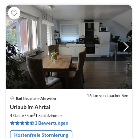
16 km von Laacher See
Bad Neuenahr-Ahrweiler
Pre
Urlaub im Ahrtal
ab
7
2
4 Gäste
75 m
1
Schlafzimmer
pr
3 Bewertungen
Na
Kostenfreie Stornierung