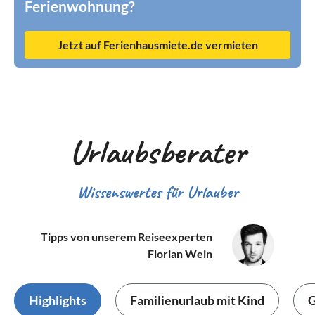
Ferienwohnung?
Jetzt auf Ferienhausmiete.de vermieten
Urlaubsberater
Wissenswertes für Urlauber
Tipps von unserem Reiseexperten
Florian Wein
Highlights
Familienurlaub mit Kind
G