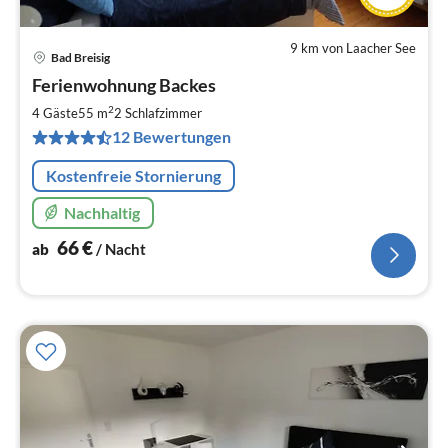
9 km von Laacher See
Bad Breisig
Pre
Ferienwohnung Backes
ab
6
2
4 Gäste
55 m
2
Schlafzimmer
pr
12 Bewertungen
Na
Kostenfreie Stornierung
Nachhaltig
66
€
ab
/ Nacht