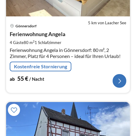
5 km von Laacher See
Pre
Gönnersdorf
ab
5
Ferienwohnung Angela
pr
2
4 Gäste
80 m
1
Schlafzimmer
Na
Ferienwohnung Angela in Gönnersdorf: 80 m², 2
Zimmer, Platz für 4 Personen – ideal für Ihren Urlaub!
Kostenfreie Stornierung
55
€
ab
/ Nacht