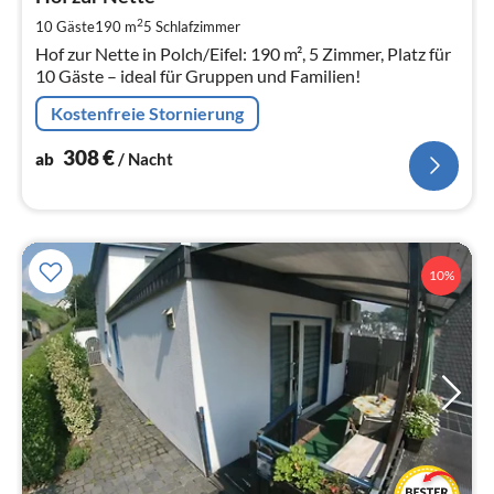
3
pr
2
10 Gäste
190 m
5
Schlafzimmer
Na
Hof zur Nette in Polch/Eifel: 190 m², 5 Zimmer, Platz für
10 Gäste – ideal für Gruppen und Familien!
Kostenfreie Stornierung
308
€
ab
/ Nacht
10%