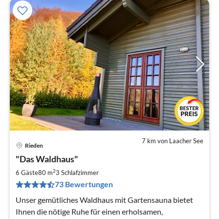
7 km von Laacher See
Rieden
Pre
"Das Waldhaus"
ab
1
2
6 Gäste
80 m
3
Schlafzimmer
pr
73 Bewertungen
Na
Unser gemütliches Waldhaus mit Gartensauna bietet
Ihnen die nötige Ruhe für einen erholsamen,