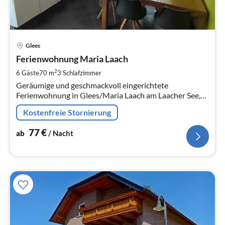
Pre
Glees
ab
7
Ferienwohnung Maria Laach
pr
2
6 Gäste
70 m
3
Schlafzimmer
Na
Geräumige und geschmackvoll eingerichtete
Ferienwohnung in Glees/Maria Laach am Laacher See,
bis 70 m² gross und für 2 bis 6 Personen geeignet.
Kostenfreie Stornierung
77
€
ab
/ Nacht