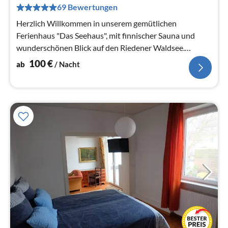
pr
69 Bewertungen
Na
Herzlich Willkommen in unserem gemütlichen
Ferienhaus "Das Seehaus", mit finnischer Sauna und
wunderschönen Blick auf den Riedener Waldsee.
Ankommen, Durchatmen, Wohlfühlen...
100
€
ab
/ Nacht