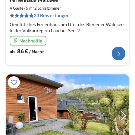
ab
8
2
4 Gäste
75 m
2
Schlafzimmer
pr
23 Bewertungen
Na
Gemütliches Ferienhaus am Ufer des Riedener Waldsee
in der Vulkanregion Laacher See, 2
Schlafzimmer.,Wellness & Entspannung in der Infrarot-
Nachhaltig
Wärmekabine, Pellet-Ofen
86
€
ab
/ Nacht