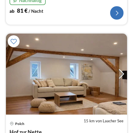
Nachhaltig
81
€
ab
/ Nacht
15 km von Laacher See
Pre
Polch
ab
Hof zur Nette