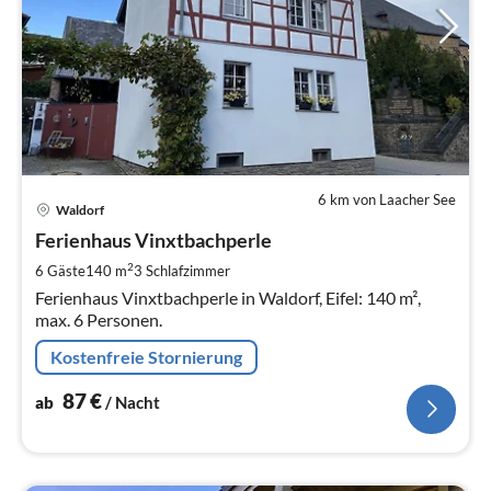
6 km von Laacher See
Pre
Waldorf
ab
8
Ferienhaus Vinxtbachperle
pr
2
6 Gäste
140 m
3
Schlafzimmer
Na
Ferienhaus Vinxtbachperle in Waldorf, Eifel: 140 m²,
max. 6 Personen.
Kostenfreie Stornierung
87
€
ab
/ Nacht