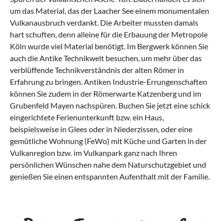
um das Material, das der Laacher See einem monumentalen
Vulkanausbruch verdankt. Die Arbeiter mussten damals
hart schuften, denn alleine für die Erbauung der Metropole
Köln
wurde viel Material benötigt. Im Bergwerk können Sie
auch die Antike Technikwelt besuchen, um mehr über das
verblüffende Technikverständnis der alten Römer in
Erfahrung zu bringen. Antiken Industrie-Errungenschaften
können Sie zudem in der Römerwarte Katzenberg und im
Grubenfeld Mayen nachspüren. Buchen Sie jetzt eine schick
eingerichtete Ferienunterkunft bzw. ein Haus,
beispielsweise in Glees oder in Niederzissen, oder eine
gemütliche Wohnung (FeWo) mit Küche und Garten in der
Vulkanregion bzw. im Vulkanpark ganz nach Ihren
persönlichen Wünschen nahe dem Naturschutzgebiet und
genießen Sie einen entspannten Aufenthalt mit der Familie.
Was kann man in Laacher See mit Kindern
Was hat die regionale Küche von Laacher
Was sind beliebte Anreisewege nach
machen?
See zu bieten?
Laacher See?
Auf den Spuren der Lava am Laacher See
Kanzlerleibspeise und Eifel-Spezialitäten
Laacher See: Der größte See des Bundeslandes