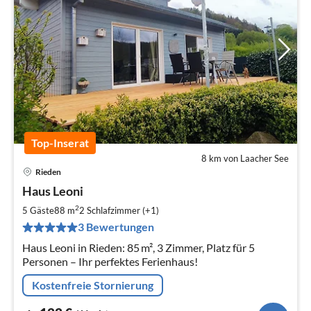
Top-Inserat
8 km von Laacher See
Rieden
Pre
Haus Leoni
ab
1
2
5 Gäste
88 m
2
Schlafzimmer (+1)
pr
3 Bewertungen
Na
Haus Leoni in Rieden: 85 m², 3 Zimmer, Platz für 5
Personen – Ihr perfektes Ferienhaus!
Kostenfreie Stornierung