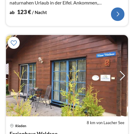
naturnahen Urlaub in der Eifel. Ankommen,
Durchatmen, Wohlfühlen ...
123
€
ab
/ Nacht
8 km von Laacher See
Rieden
Pre
Ferienhaus Waldsee