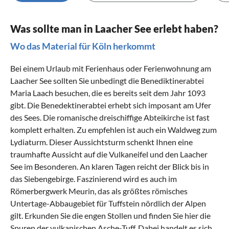
Was sollte man in Laacher See erlebt haben?
Wo das Material für Köln herkommt
Bei einem Urlaub mit Ferienhaus oder Ferienwohnung am
Laacher See sollten Sie unbedingt die Benediktinerabtei
Maria Laach besuchen, die es bereits seit dem Jahr 1093
gibt. Die Benedektinerabtei erhebt sich imposant am Ufer
des Sees. Die romanische dreischiffige Abteikirche ist fast
komplett erhalten. Zu empfehlen ist auch ein Waldweg zum
Lydiaturm. Dieser Aussichtsturm schenkt Ihnen eine
traumhafte Aussicht auf die Vulkaneifel und den Laacher
See im Besonderen. An klaren Tagen reicht der Blick bis in
das Siebengebirge. Faszinierend wird es auch im
Römerbergwerk Meurin, das als größtes römisches
Untertage-Abbaugebiet für Tuffstein nördlich der Alpen
gilt. Erkunden Sie die engen Stollen und finden Sie hier die
Spuren der vulkanischen Asche-Tuff. Dabei handelt es sich