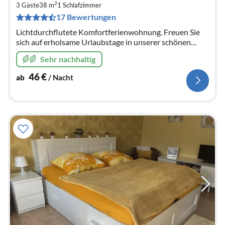
4
2
3 Gäste
38 m
1
Schlafzimmer
pr
17 Bewertungen
Na
Lichtdurchflutete Komfortferienwohnung. Freuen Sie
sich auf erholsame Urlaubstage in unserer schönen
Ferienwohnung. Hier finden Sie Aktivitäten und Ruhe in
Sehr nachhaltig
malerischer Umgebung.
46
€
ab
/ Nacht