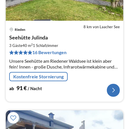
8 km von Laacher See
Rieden
Pre
Seehütte Julinda
ab
9
2
3 Gäste
40 m
1
Schlafzimmer
pr
16 Bewertungen
Na
Unsere Seehütte am Riedener Waldsee ist klein aber
fein! Innen - große Dusche, Infrarotwärmekabine und
gemütliches Sofa. Außen - Iglusauna, Sonnenliegen und
Kostenfreie Stornierung
Sitzecken.
91
€
ab
/ Nacht