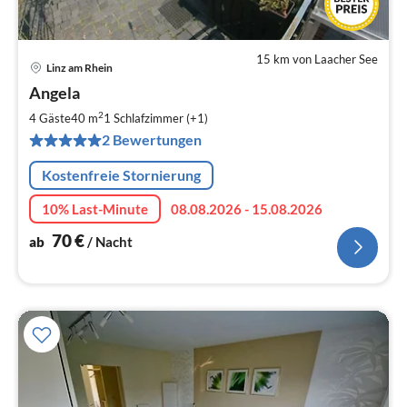
15 km von Laacher See
Linz am Rhein
Pre
Angela
ab
7
2
4 Gäste
40 m
1
Schlafzimmer (+1)
pr
2 Bewertungen
Na
Kostenfreie Stornierung
10% Last-Minute
08.08.2026 - 15.08.2026
70
€
ab
/ Nacht