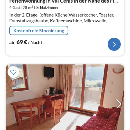
Ferienwohnung in Val Cenis in der Nähe des Fl...
6
2
4 Gäste
28 m
1
Schlafzimmer
pr
In der 2. Etage: (offene Küche(Wasserkocher, Toaster,
Na
Dunstabzugshaube, Kaffeemaschine, Mikrowelle,
Spülmaschine, Kühl-/Gefrierkombination, elektrische
Kostenfreie Stornierung
Kochplatten, , )
69
€
ab
/ Nacht