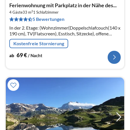
Pre
Ferienwohnung mit Parkplatz in der Nähe des...
ab
2
6
4 Gäste
33 m
1
Schlafzimmer
5 Bewertungen
pr
Na
In der 2. Etage: (Wohnzimmer(Doppelschlafcouch(140 x
190 cm), TV(Flatscreen), Esstisch, Sitzecke), offene
Küche(Kochplatte(Induktion)
Kostenfreie Stornierung
69
€
ab
/ Nacht