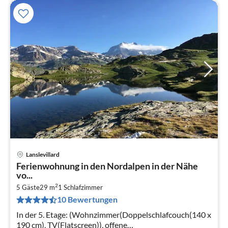
Lanslevillard
Pre
Ferienwohnung in den Nordalpen in der Nähe
ab
vo...
6
2
5 Gäste
29 m
1
Schlafzimmer
pr
10 Bewertungen
Na
In der 5. Etage: (Wohnzimmer(Doppelschlafcouch(140 x
190 cm), TV(Flatscreen)), offene