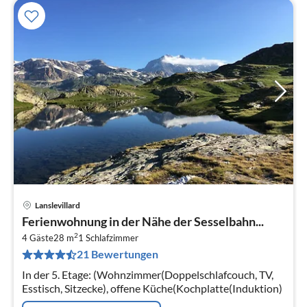
Lanslevillard
Pre
Ferienwohnung in der Nähe der Sesselbahn...
ab
2
6
4 Gäste
28 m
1
Schlafzimmer
21 Bewertungen
pr
Na
In der 5. Etage: (Wohnzimmer(Doppelschlafcouch, TV,
Esstisch, Sitzecke), offene Küche(Kochplatte(Induktion)