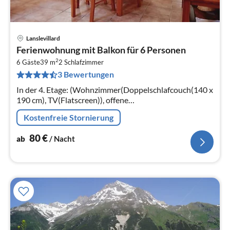
Lanslevillard
Pre
Ferienwohnung mit Balkon für 6 Personen
ab
2
8
6 Gäste
39 m
2
Schlafzimmer
3 Bewertungen
pr
Na
In der 4. Etage: (Wohnzimmer(Doppelschlafcouch(140 x
190 cm), TV(Flatscreen)), offene
Küche(Kochplatte(Induktion), Wasserkocher, Toaster,
Kostenfreie Stornierung
Kaffeemaschine(Filter)
80
€
ab
/ Nacht