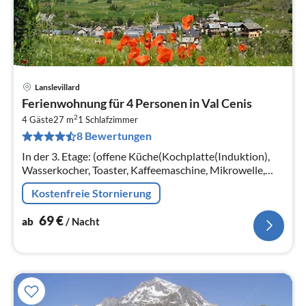
Lanslevillard
Pre
Ferienwohnung für 4 Personen in Val Cenis
ab
2
6
4 Gäste
27 m
1
Schlafzimmer
8 Bewertungen
pr
Na
In der 3. Etage: (offene Küche(Kochplatte(Induktion),
Wasserkocher, Toaster, Kaffeemaschine, Mikrowelle,
Spülmaschine, Kühlschrank, ())
Kostenfreie Stornierung
69
€
ab
/ Nacht