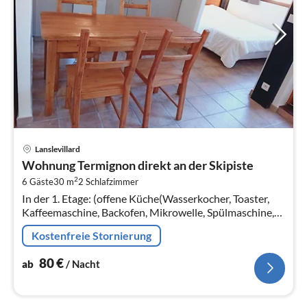
Pre
Lanslevillard
ab
Wohnung Termignon direkt an der Skipiste
8
2
6 Gäste
30 m
2
Schlafzimmer
pr
In der 1. Etage: (offene Küche(Wasserkocher, Toaster,
Na
Kaffeemaschine, Backofen, Mikrowelle, Spülmaschine,
Kühlschrank, elektrische Kochplatten, ())
Kostenfreie Stornierung
80
€
ab
/ Nacht