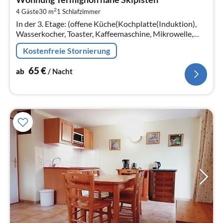
6
2
4 Gäste
30 m
1
Schlafzimmer
pr
In der 3. Etage: (offene Küche(Kochplatte(Induktion),
Na
Wasserkocher, Toaster, Kaffeemaschine, Mikrowelle,
Spülmaschine, Kühlschrank, ())
Kostenfreie Stornierung
65
€
ab
/ Nacht