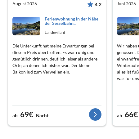
August 2026
Juni 2026
4.2
Ferienwohnung in der Nähe
der Sesselbahn...
Lanslevillard
Die Unterkunft hat meine Erwartungen bei
Wir haben 
diesem Preis übertroffen. Es war ruhig und
genossen. D
gemütlich drinnen, deutlich leiser als andere
einwandfre
Orte, an denen ich bisher war. Der kleine
Winteraufen
Balkon lud zum Verweilen ein.
alles ist fu
war für uns
69€
66€
ab
Nacht
ab