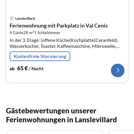
Pre
Lanslevillard
ab
Ferienwohnung mit Parkplatz in Val Cenis
6
2
4 Gäste
28 m
1
Schlafzimmer
pr
In der 3. Etage: (offene Küche(Kochplatte(Ceranfeld),
Na
Wasserkocher, Toaster, Kaffeemaschine, Mikrowelle,
Spülmaschine, Kühlschrank, ())
Kostenfreie Stornierung
65
€
ab
/ Nacht
Gästebewertungen unserer
Ferienwohnungen in Lanslevillard