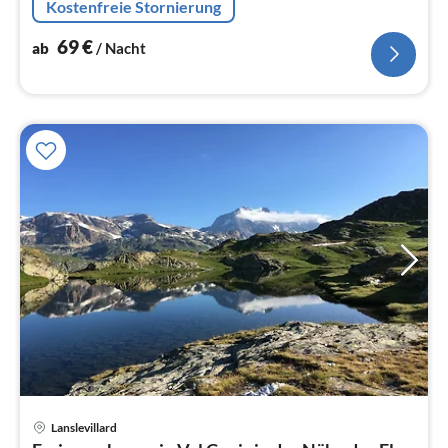
Kostenfreie Stornierung
69
€
ab
/ Nacht
Pre
Lanslevillard
ab