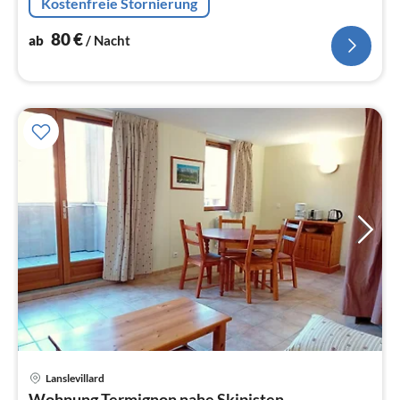
Kostenfreie Stornierung
80
€
ab
/ Nacht
Pre
Lanslevillard
ab
Wohnung Termignon nahe Skipisten