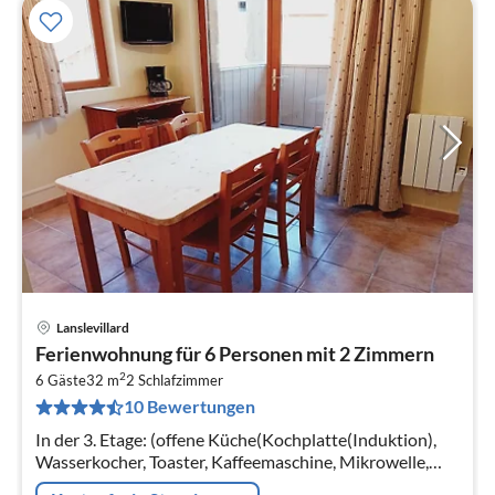
Lanslevillard
Pre
Ferienwohnung für 6 Personen mit 2 Zimmern
ab
2
8
6 Gäste
32 m
2
Schlafzimmer
10 Bewertungen
pr
Na
In der 3. Etage: (offene Küche(Kochplatte(Induktion),
Wasserkocher, Toaster, Kaffeemaschine, Mikrowelle,
Spülmaschine, Kühlschrank, (), )