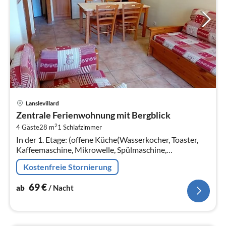
Pre
Lanslevillard
ab
Zentrale Ferienwohnung mit Bergblick
6
2
4 Gäste
28 m
1
Schlafzimmer
pr
In der 1. Etage: (offene Küche(Wasserkocher, Toaster,
Na
Kaffeemaschine, Mikrowelle, Spülmaschine,
Kühlschrank, elektrische Kochplatten, ())
Kostenfreie Stornierung
69
€
ab
/ Nacht