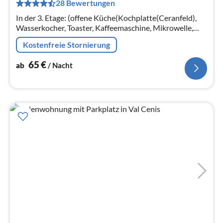
28 Bewertungen
pr
Na
In der 3. Etage: (offene Küche(Kochplatte(Ceranfeld),
Wasserkocher, Toaster, Kaffeemaschine, Mikrowelle,
Spülmaschine, Kühlschrank, ())
Kostenfreie Stornierung
65
€
ab
/ Nacht