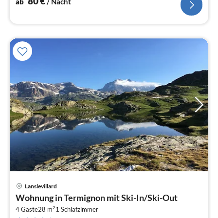
80
€
ab
/ Nacht
Lanslevillard
Pre
Wohnung in Termignon mit Ski-In/Ski-Out
ab
2
6
4 Gäste
28 m
1
Schlafzimmer