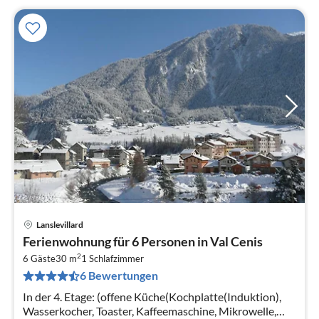
Lanslevillard
Pre
Ferienwohnung für 6 Personen in Val Cenis
ab
2
7
6 Gäste
30 m
1
Schlafzimmer
6 Bewertungen
pr
Na
In der 4. Etage: (offene Küche(Kochplatte(Induktion),
Wasserkocher, Toaster, Kaffeemaschine, Mikrowelle,