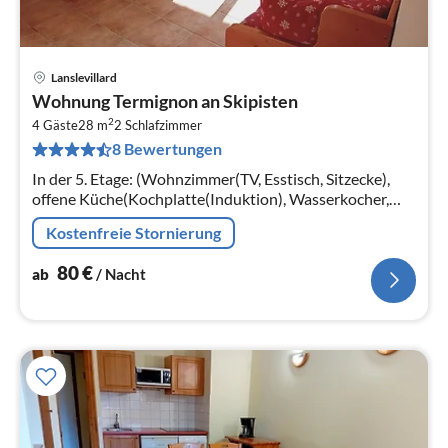
Lanslevillard
Pre
Wohnung Termignon an Skipisten
ab
2
8
4 Gäste
28 m
2
Schlafzimmer
8 Bewertungen
pr
Na
In der 5. Etage: (Wohnzimmer(TV, Esstisch, Sitzecke),
offene Küche(Kochplatte(Induktion), Wasserkocher,
Toaster, Kaffeemaschine, Mikrowelle, Spülmaschine,
Kostenfreie Stornierung
Kühlschrank, )
80
€
ab
/ Nacht