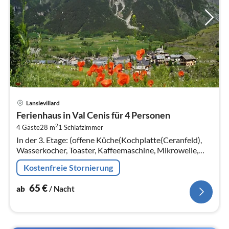
Pre
Lanslevillard
ab
Ferienhaus in Val Cenis für 4 Personen
6
2
4 Gäste
28 m
1
Schlafzimmer
pr
In der 3. Etage: (offene Küche(Kochplatte(Ceranfeld),
Na
Wasserkocher, Toaster, Kaffeemaschine, Mikrowelle,
Spülmaschine, Kühlschrank, ())
Kostenfreie Stornierung
65
€
ab
/ Nacht