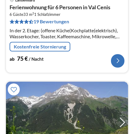
Lanslevillard
Pre
Ferienwohnung für 6 Personen in Val Cenis
ab
2
7
6 Gäste
33 m
1
Schlafzimmer
19 Bewertungen
pr
Na
In der 2. Etage: (offene Küche(Kochplatte(elektrisch),
Wasserkocher, Toaster, Kaffeemaschine, Mikrowelle,
Spülmaschine, Kühlschrank, , )
Kostenfreie Stornierung
75
€
ab
/ Nacht