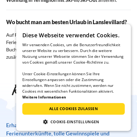
Wo bucht man am besten Urlaub in Lanslevillard?
Diese Webseite verwendet Cookies.
Auf Ferienhausmiete.de finden Sie die besten
Ferienwohnungen & Ferienhäuser zum günstigsten Preis.
Wir verwenden Cookies, um die Benutzerfreundlichkeit
Buchen Sie direkt beim Vermieter und sparen Sie sich
unserer Website zu verbessern. Durch die weitere
zusätzliche Gebühren.
Nutzung unserer Webseite stimmen Sie der Verwendung
von Cookies gemäß unserer Cookie-Richtlinie zu.
Unter Cookie-Einstellungen können Sie Ihre
Einstellungen anpassen oder die Zustimmung
Reise-Inspiration frei
widerrufen. Wenn Sie nicht zustimmen, werden nur
Cookies mit wesentlichen Funktionalitäten aktiviert.
Weitere Informationen
Haus
ALLE COOKIES ZULASSEN
COOKIE-EINSTELLUNGEN
Erhalten Sie regelmäßig Angebote für traumhafte
Ferienunterkünfte, tolle Gewinnspiele und