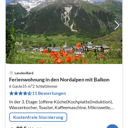
Lanslevillard
Pre
Ferienwohnung in den Nordalpen mit Balkon
ab
2
8
6 Gäste
35 m
2
Schlafzimmer
11 Bewertungen
pr
Na
In der 3. Etage: (offene Küche(Kochplatte(Induktion),
Wasserkocher, Toaster, Kaffeemaschine, Mikrowelle,
Spülmaschine, Kühlschrank, (), )
Kostenfreie Stornierung