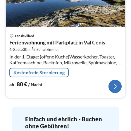
Pre
Lanslevillard
ab
Ferienwohnung mit Parkplatz in Val Cenis
8
2
6 Gäste
30 m
2
Schlafzimmer
pr
In der 1. Etage: (offene Küche(Wasserkocher, Toaster,
Na
Kaffeemaschine, Backofen, Mikrowelle, Spülmaschine,
Kühl-/Gefrierkombination, elektrische Kochplatten, ())
Kostenfreie Stornierung
80
€
ab
/ Nacht
Einfach und ehrlich - Buchen
ohne Gebühren!