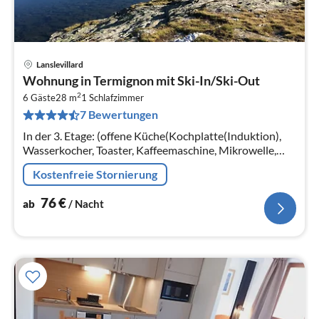
Lanslevillard
Pre
Wohnung in Termignon mit Ski-In/Ski-Out
ab
2
7
6 Gäste
28 m
1
Schlafzimmer
7 Bewertungen
pr
Na
In der 3. Etage: (offene Küche(Kochplatte(Induktion),
Wasserkocher, Toaster, Kaffeemaschine, Mikrowelle,
Spülmaschine, Kühlschrank, Tiefkühlschrank, (), )
Kostenfreie Stornierung
76
€
ab
/ Nacht