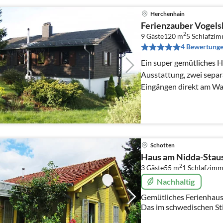
Herchenhain
Ferienzauber Vogels
2
9 Gäste
120 m
5
Schlafzi
4 Bewertung
Ein super gemütliches H
Ausstattung, zwei sep
Eingängen direkt am W
oberhalb des schönen N
Schotten
Haus am Nidda-Stau
2
3 Gäste
55 m
1
Schlafzimm
Nachhaltig
Gemütliches Ferienhaus
Das im schwedischen Sti
in ruhiger Natur.