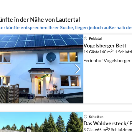
nfte in der Nähe von Lautertal
erkünfte entsprechen Ihrer Suche, liegen jedoch außerhalb des
Feldatal
Vogelsberger Bett
2
16 Gäste
140 m
11
Schlaf
Ferienhof Vogelsberger 
Schotten
Das Waldversteck/ 
2
3 Gäste
65 m
2
Schlafzimm