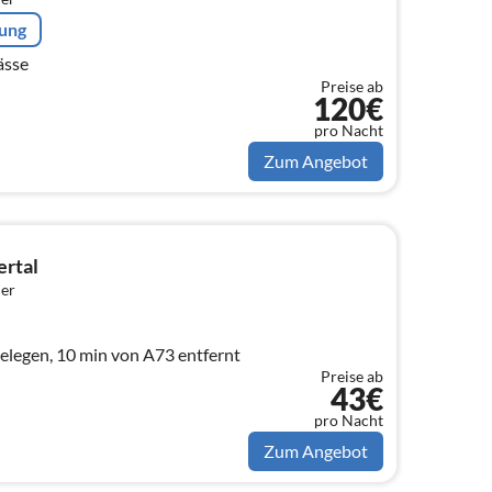
rung
ässe
Preise ab
120€
pro Nacht
Zum Angebot
rtal
er
legen, 10 min von A73 entfernt
Preise ab
43€
pro Nacht
Zum Angebot