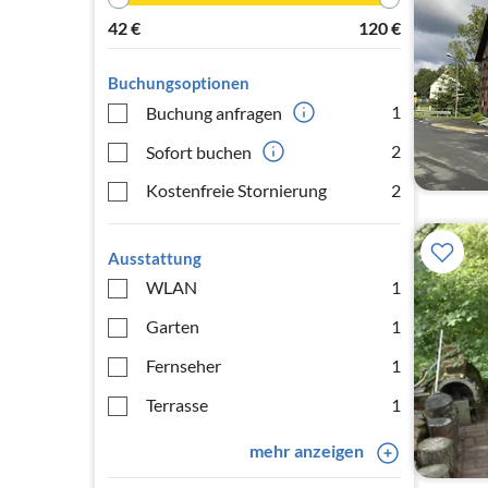
42
€
120
€
Buchungsoptionen
1
Buchung anfragen
2
Sofort buchen
Kostenfreie Stornierung
2
Ausstattung
WLAN
1
Garten
1
Fernseher
1
Terrasse
1
mehr anzeigen