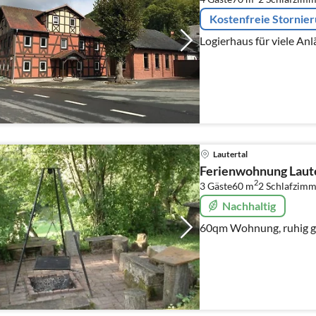
Kostenfreie Stornie
Logierhaus für viele Anl
Lautertal
Ferienwohnung Laute
2
3 Gäste
60 m
2
Schlafzimm
Nachhaltig
60qm Wohnung, ruhig ge