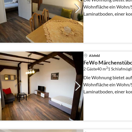
Wohnfläche ein Wohn/S
Laminatboden, einer ko
Kühl/Gefrierkombination
Alsfeld
FeWo Märchenstüb
2
2 Gäste
40 m
1
Schlafmögl
Die Wohnung bietet auf
Wohnfläche ein Wohn/S
Laminatboden, einer ko
Kühl/Gefrierkombination