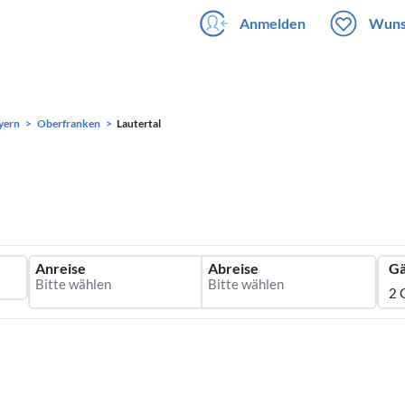
Anmelden
Wuns
yern
Oberfranken
Lautertal
Anreise
Abreise
Gä
2 