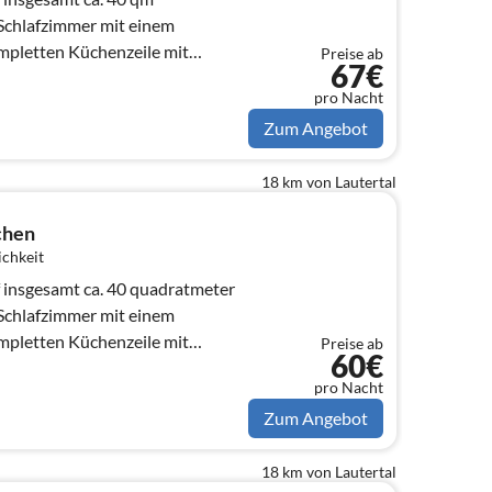
chlafzimmer mit einem
mpletten Küchenzeile mit
Preise ab
67€
, und einem komplett neu...
pro Nacht
Zum Angebot
18 km von Lautertal
chen
ichkeit
 insgesamt ca. 40 quadratmeter
chlafzimmer mit einem
mpletten Küchenzeile mit
Preise ab
60€
, und einem ko...
pro Nacht
Zum Angebot
18 km von Lautertal