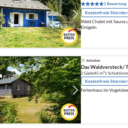
1 Bewertung
Kostenfreie Stornie
Wald Chalet mit Sauna 
Einigeln
Schotten
Das Waldversteck/ T
2
2 Gäste
45 m
1
Schlafzimm
Kostenfreie Stornie
Ferienhaus im Vogelsbe