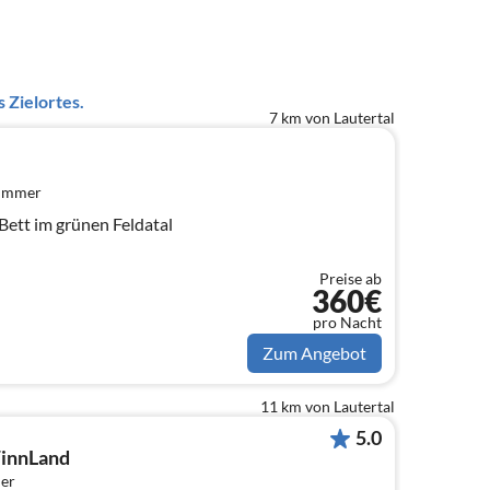
 Zielortes.
7 km von Lautertal
zimmer
Bett im grünen Feldatal
Preise ab
360€
pro Nacht
Zum Angebot
11 km von Lautertal
5.0
FinnLand
er