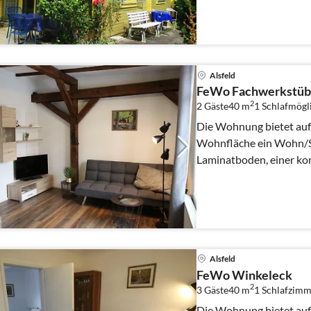
Alsfeld
FeWo Fachwerkstüb
2
2 Gäste
40 m
1
Schlafmögl
Die Wohnung bietet auf
Wohnfläche ein Wohn/S
Laminatboden, einer ko
Kühl/Gefrierkombination
Alsfeld
FeWo Winkeleck
2
3 Gäste
40 m
1
Schlafzimm
Die Wohnung bietet auf