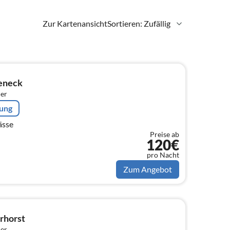
Zur Kartenansicht
Sortieren: Zufällig
eneck
er
rung
ässe
Preise ab
120€
pro Nacht
Zum Angebot
rhorst
er