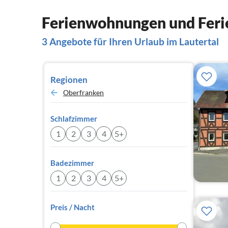
Ferienwohnungen und Ferie
3 Angebote für Ihren Urlaub im Lautertal
Regionen
Oberfranken
Schlafzimmer
1
2
3
4
5+
Badezimmer
1
2
3
4
5+
Preis / Nacht