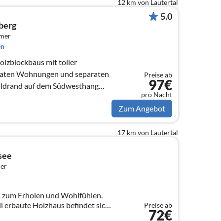
12 km von Lautertal
5.0
berg
mmer
en
olzblockbaus mit toller
araten Wohnungen und separaten
Preise ab
97€
aldrand auf dem Südwesthang
pro Nacht
iddertals
Zum Angebot
17 km von Lautertal
see
er
 zum Erholen und Wohlfühlen.
l erbaute Holzhaus befindet sich
Preise ab
72€