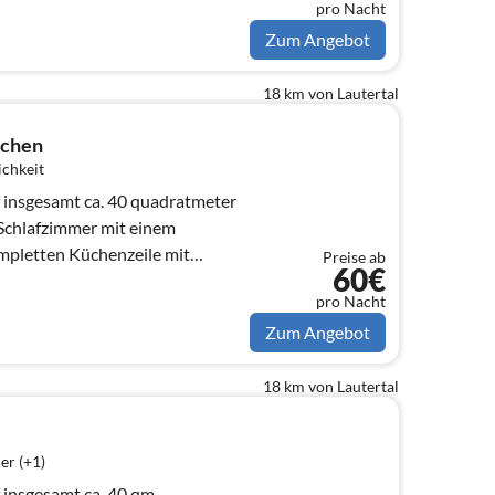
pro Nacht
Zum Angebot
18 km von Lautertal
chen
ichkeit
 insgesamt ca. 40 quadratmeter
chlafzimmer mit einem
mpletten Küchenzeile mit
Preise ab
60€
, und einem ko...
pro Nacht
Zum Angebot
18 km von Lautertal
er (+1)
 insgesamt ca. 40 qm