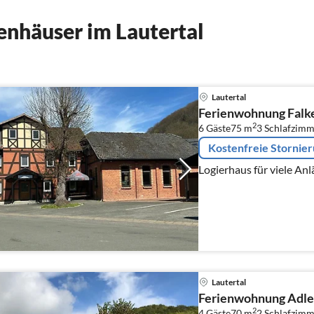
nhäuser im Lautertal
Lautertal
Ferienwohnung Falk
2
6 Gäste
75 m
3
Schlafzimm
Kostenfreie Stornie
Logierhaus für viele Anl
Lautertal
Ferienwohnung Adle
2
4 Gäste
70 m
2
Schlafzimm