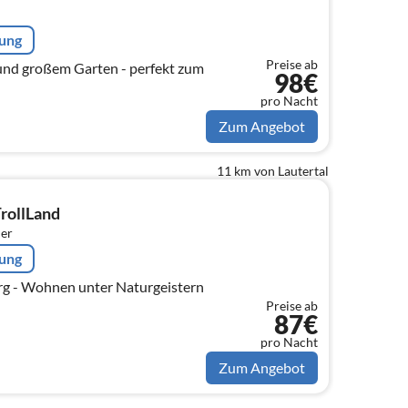
rung
Preise ab
und großem Garten - perfekt zum
98€
pro Nacht
Zum Angebot
11 km von Lautertal
rollLand
er
rung
rg - Wohnen unter Naturgeistern
Preise ab
87€
pro Nacht
Zum Angebot