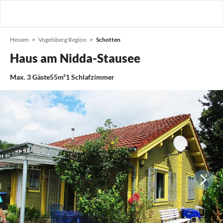
Hessen
Vogelsberg Region
Schotten
Haus am Nidda-Stausee
Max.
3
Gäste
55m²
1
Schlafzimmer