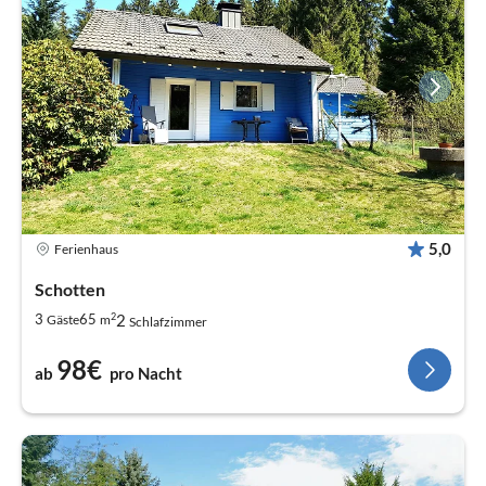
5,0
Ferienhaus
Schotten
2
2
3
65
Gäste
m
Schlafzimmer
98€
ab
pro Nacht