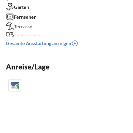
Garten
Fernseher
Terrasse
Spülmaschine
Gesamte Ausstattung anzeigen
Waschmaschine
Parkplatz
Kinder willkommen
Anreise/Lage