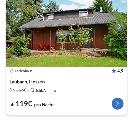
4,9
Ferienhaus
Laubach, Hessen
2
3
5
60
Gäste
m
Schlafzimmer
119€
ab
pro Nacht