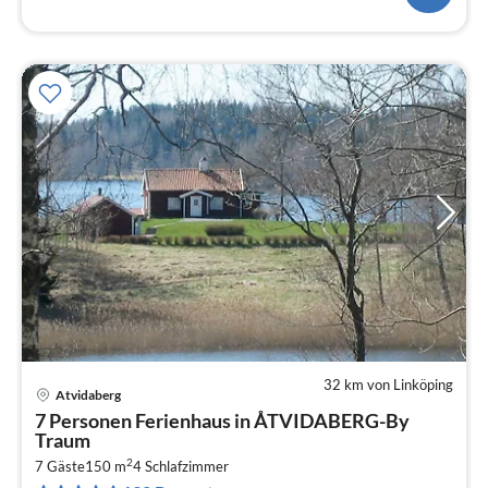
32 km von Linköping
Atvidaberg
Pre
7 Personen Ferienhaus in ÅTVIDABERG-By
ab
Traum
2
2
7 Gäste
150 m
4
Schlafzimmer
pr