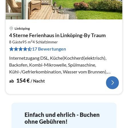
Linköping
Pre
4 Sterne Ferienhaus in Linköping-By Traum
ab
2
1
8 Gäste
95 m
4
Schlafzimmer
17 Bewertungen
pr
Na
Internetzugang DSL, Küche(Kochherd(elektrisch),
Backofen, Kombi-Mikrowelle, Spülmaschine,
Kühl-/Gefrierkombination, Wasser vom Brunnen),
Wohn-/Schlafzimmer(TV, Kaminofen)
154
€
ab
/ Nacht
Einfach und ehrlich - Buchen
ohne Gebühren!