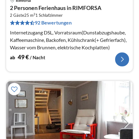
Rimforsa
Pre
2 Personen Ferienhaus in RIMFORSA
ab
2
5
2 Gäste
25 m
1
Schlafzimmer
92 Bewertungen
pr
Na
Internetzugang DSL, Vorratsraum(Dunstabzugshaube,
Kaffeemaschine, Backofen, Kühlschrank(+ Gefrierfach),
Wasser vom Brunnen, elektrische Kochplatten)
49
€
ab
/ Nacht