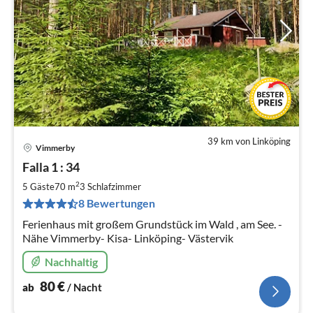
39 km von Linköping
Vimmerby
Pre
Falla 1 : 34
ab
8
2
5 Gäste
70 m
3
Schlafzimmer
pr
8 Bewertungen
Na
Ferienhaus mit großem Grundstück im Wald , am See. -
Nähe Vimmerby- Kisa- Linköping- Västervik
Nachhaltig
80
€
ab
/ Nacht