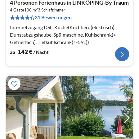
4 Personen Ferienhaus in LINKÖPING-By Traum
ab
2
1
4 Gäste
100 m
3
Schlafzimmer
31 Bewertungen
pr
Na
Internetzugang DSL, Küche(Kochherd(elektrisch),
Dunstabzugshaube, Spülmaschine, Kühlschrank(+
Gefrierfach), Tiefkühlschrank(1-59L))
142
€
ab
/ Nacht