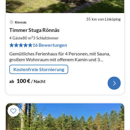
35 km von Linköping
Rönnäs
Pre
Timmer Stuga Rönnäs
ab
1
2
4 Gäste
80 m
3
Schlafzimmer
pr
16 Bewertungen
Na
Gemütliches Ferienhaus für 4 Personen, mit Sauna,
großem Wohnraum mit offenem Kamin und 3
Schlafzimmern. Autostellplatz am Haus und ein
Kostenfreie Stornierung
Ruderboot mit Motor gehören ebenfalls dazu.
100
€
ab
/ Nacht