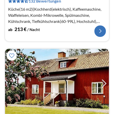
132 Bewertungen
Na
Küche(16 m2)(Kochherd(elektrisch), Kaffeemaschine,
Waffeleisen, Kombi-Mikrowelle, Spülmaschine,
Kühlschrank, Tiefkühlschrank(60-99L), Hochstuhl),
Wohn-/Schlafzimmer(44 m2)
213
€
ab
/ Nacht