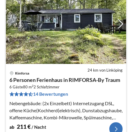
24 km von Linköping
Rimforsa
Pre
6 Personen Ferienhaus in RIMFORSA-By Traum
ab
2
2
6 Gäste
80 m
2
Schlafzimmer
14 Bewertungen
pr
Na
Nebengebäude: (2x Einzelbett) Internetzugang DSL,
offene Küche(Kochherd(elektrisch), Dunstabzugshaube,
Kaffeemaschine, Kombi-Mikrowelle, Spülmaschine,
Kühl-/Gefrierkombination, Wa...
211
€
ab
/ Nacht