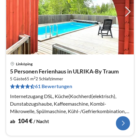
Linköping
Pre
5 Personen Ferienhaus in ULRIKA-By Traum
ab
2
1
5 Gäste
65 m
2
Schlafzimmer
61 Bewertungen
pr
Na
Internetzugang DSL, Küche(Kochherd(elektrisch),
Dunstabzugshaube, Kaffeemaschine, Kombi-
Mikrowelle, Spülmaschine, Kühl-/Gefrierkombination,
Waschmaschine)
104
€
ab
/ Nacht