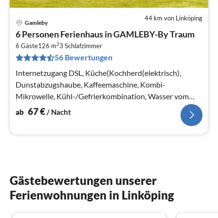
44 km von Linköping
Gamleby
Pre
6 Personen Ferienhaus in GAMLEBY-By Traum
ab
2
6
6 Gäste
126 m
3
Schlafzimmer
56 Bewertungen
pr
Na
Internetzugang DSL, Küche(Kochherd(elektrisch),
Dunstabzugshaube, Kaffeemaschine, Kombi-
Mikrowelle, Kühl-/Gefrierkombination, Wasser vom
Brunnen)
67
€
ab
/ Nacht
Gästebewertungen unserer
Ferienwohnungen in Linköping