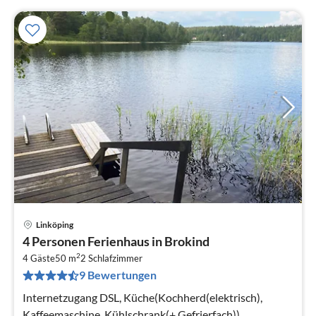
Linköping
Pre
4 Personen Ferienhaus in Brokind
ab
2
8
4 Gäste
50 m
2
Schlafzimmer
9 Bewertungen
pr
Na
Internetzugang DSL, Küche(Kochherd(elektrisch),
Kaffeemaschine, Kühlschrank(+ Gefrierfach)),