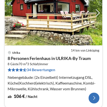
14 km von Linköping
Ulrika
Pre
8 Personen Ferienhaus in ULRIKA-By Traum
ab
2
1
8 Gäste
70 m
3
Schlafzimmer
34 Bewertungen
pr
Na
Nebengebäude: (2x Einzelbett) Internetzugang DSL,
Küche(Kochherd(elektrisch), Kaffeemaschine, Kombi-
Mikrowelle, Kühlschrank, Wasser vom Brunnen)
106
€
ab
/ Nacht