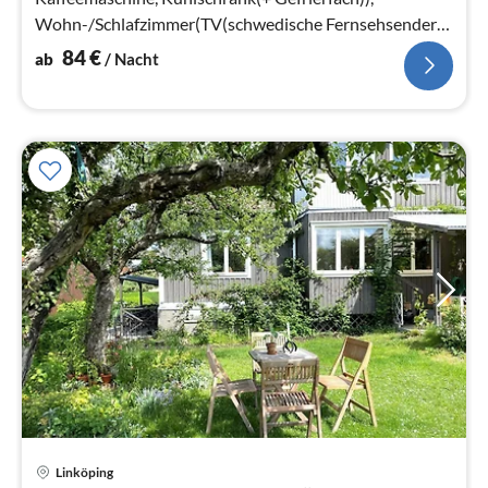
Wohn-/Schlafzimmer(TV(schwedische Fernsehsender),
Kaminofen)
84
€
ab
/ Nacht
Linköping
Pre