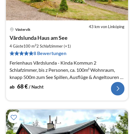
43 km von Linköping
Västervik
Pre
Vårdslunda Haus am See
ab
6
2
4 Gäste
100 m
2
Schlafzimmer (+1)
pr
8 Bewertungen
Na
Ferienhaus Vårdslunda - Kinda Kommun 2
Schlafzimmer, bis z Personen, ca. 100m² Wohnraum,
knapp 500m zum See Spillen, Ausflüge & Angeltouren in
den Schären der Ostsee
68
€
ab
/ Nacht