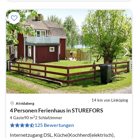
14 km von Linköping
Atvidaberg
Pre
4 Personen Ferienhaus in STUREFORS
ab
2
1
4 Gäste
90 m
2
Schlafzimmer
125 Bewertungen
pr
Na
Internetzugang DSL, Küche(Kochherd(elektrisch),