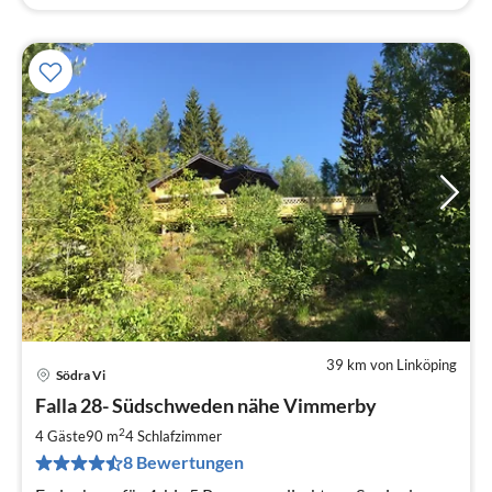
39 km von Linköping
Södra Vi
Pre
Falla 28- Südschweden nähe Vimmerby
ab
1
2
4 Gäste
90 m
4
Schlafzimmer
pr
8 Bewertungen
Na