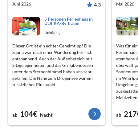
Juni 2026
Mai 2026
4.3
5 Personen Ferienhaus in
ULRIKA-By Traum
Linköping
Dieser Ort ist ein echter Geheimtipp! Die
Was für ein
Sauna war nach einer Wanderung herrlich
Ferienhaus 
entspannend. Auch der Außenbereich mit
atemberaub
Sitzgelegenheiten und das Grillabendessen
überwältig
unter dem Sternenhimmel haben uns sehr
Sonnenunte
gefallen. Die Nähe zum Drögensee war ein
im Whirlpoo
zusätzlicher Pluspunkt.
Umgebung g
ausgestatte
Mahlzeiten 
Ort für ei
wärmstens 
104€
217
ab
Nacht
ab