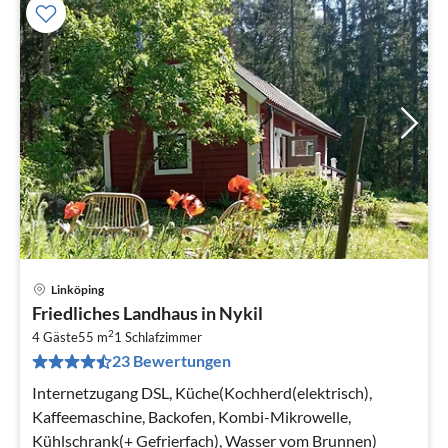
Linköping
Pre
Friedliches Landhaus in Nykil
ab
2
7
4 Gäste
55 m
1
Schlafzimmer
23 Bewertungen
pr
Na
Internetzugang DSL, Küche(Kochherd(elektrisch),
Kaffeemaschine, Backofen, Kombi-Mikrowelle,
Kühlschrank(+ Gefrierfach), Wasser vom Brunnen)