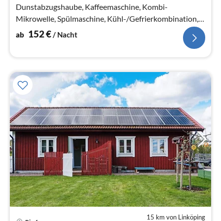
Dunstabzugshaube, Kaffeemaschine, Kombi-
Mikrowelle, Spülmaschine, Kühl-/Gefrierkombination,
Wasser vom Brunnen)
152
€
ab
/ Nacht
15 km von Linköping