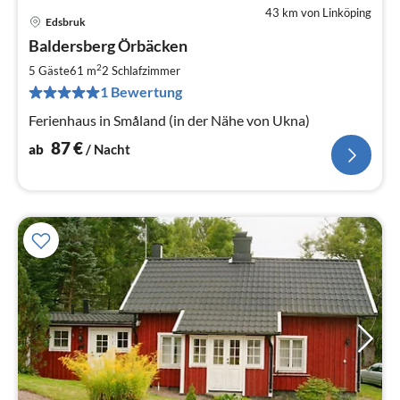
43 km von Linköping
Edsbruk
Pre
Baldersberg Örbäcken
ab
8
2
5 Gäste
61 m
2
Schlafzimmer
pr
1 Bewertung
Na
Ferienhaus in Småland (in der Nähe von Ukna)
87
€
ab
/ Nacht