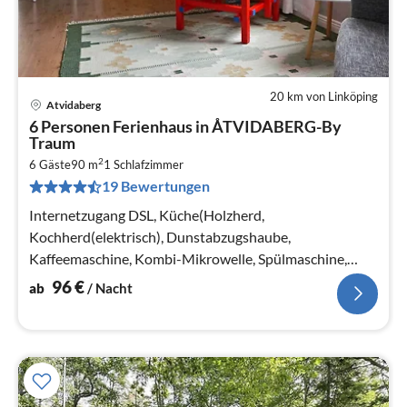
20 km von Linköping
Atvidaberg
Pre
6 Personen Ferienhaus in ÅTVIDABERG-By
ab
Traum
9
2
6 Gäste
90 m
1
Schlafzimmer
pr
19 Bewertungen
Na
Internetzugang DSL, Küche(Holzherd,
Kochherd(elektrisch), Dunstabzugshaube,
Kaffeemaschine, Kombi-Mikrowelle, Spülmaschine,
Kühl-/Gefrierkombination, Hochstuhl, Wasser vom
96
€
ab
/ Nacht
Brunnen)