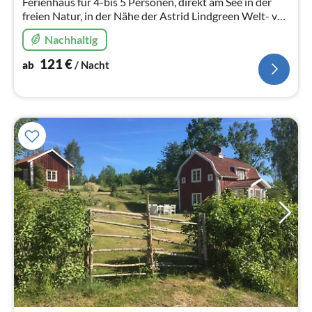
Ferienhaus für 4-bis 5 Personen, direkt am See in der
freien Natur, in der Nähe der Astrid Lindgreen Welt- von
Vimmerby / Kisa gelegen. Zur Ostsee und nach
Nachhaltig
Linköping ca. 65 km
121
€
ab
/ Nacht