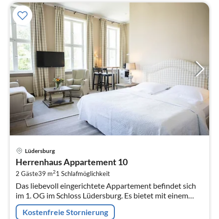
Pre
Lüdersburg
ab
Herrenhaus Appartement 10
7
2
2 Gäste
39 m
1
Schlafmöglichkeit
pr
Das liebevoll eingerichtete Appartement befindet sich
Na
im 1. OG im Schloss Lüdersburg. Es bietet mit einem
durchgehenden Gemeinschaftsbereich aus
Kostenfreie Stornierung
Wohn-/Schlafbereich und Couchecke P...