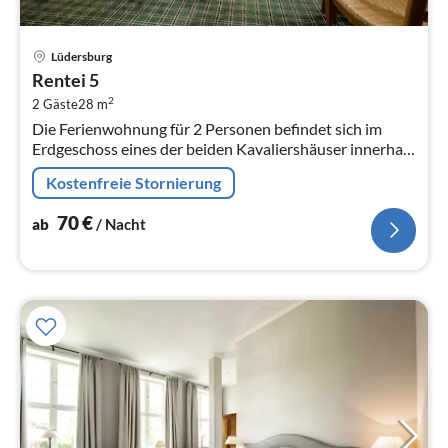
Pre
Lüdersburg
ab
Rentei 5
7
2
2 Gäste
28 m
pr
Die Ferienwohnung für 2 Personen befindet sich im
Na
Erdgeschoss eines der beiden Kavaliershäuser innerhalb
des Ensembles von Schloss Lüdersburg.
Kostenfreie Stornierung
70
€
ab
/ Nacht