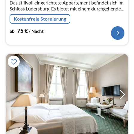
Das stillvoll eingerichtete Appartement befindet sich im
Na
Schloss Lüdersburg. Es bietet mit einem durchgehenden
Gemeinschaftsbereich aus Wohn-/Schlafbereich sowie
Kostenfreie Stornierung
Couchecke Platz fü...
75
€
ab
/ Nacht