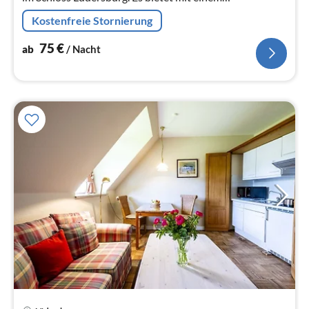
durchgehenden Gemeinschaftsbereich aus
Kostenfreie Stornierung
Wohn-/Schlafbereich und Couchecke Platz für ...
75
€
ab
/ Nacht
Pre