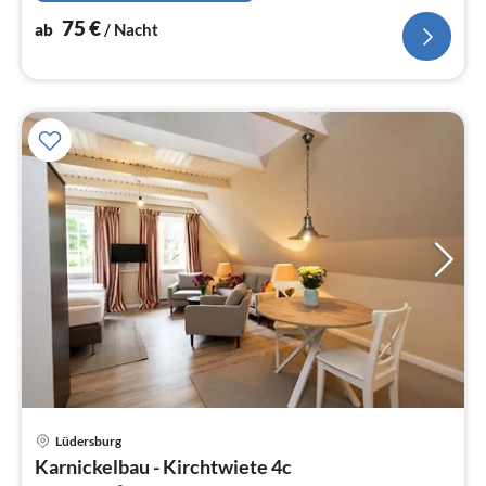
75
€
ab
/ Nacht
Pre
Lüdersburg
ab
Karnickelbau - Kirchtwiete 4c
7