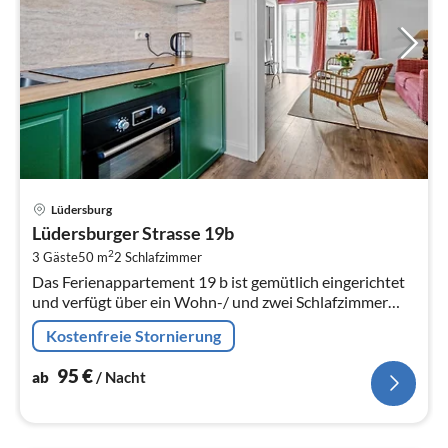
Pre
Lüdersburg
ab
Lüdersburger Strasse 19b
9
2
3 Gäste
50 m
2
Schlafzimmer
pr
Das Ferienappartement 19 b ist gemütlich eingerichtet
Na
und verfügt über ein Wohn-/ und zwei Schlafzimmer
und eine Einbauküche mit Essbereich.
Kostenfreie Stornierung
95
€
ab
/ Nacht