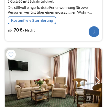
2
2 Gäste
30 m
1
Schlafmöglichkeit
pr
Die stillvoll eingerichtete Ferienwohnung für zwei
Na
Personen verfügt über einen grosszügigen Wohn-,
Schlaf- und Essbereich mit voll ausgestatteter
Kostenfreie Stornierung
Küchenzeile.
70
€
ab
/ Nacht