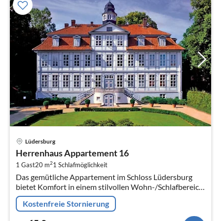
Pre
Lüdersburg
ab
Herrenhaus Appartement 16
6
2
1 Gast
20 m
1
Schlafmöglichkeit
pr
Das gemütliche Appartement im Schloss Lüdersburg
Na
bietet Komfort in einem stilvollen Wohn-/Schlafbereich.
Ein Einzelbett sorgt für erholsamen Schlaf.
Kostenfreie Stornierung