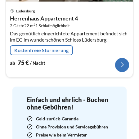
Pre
Lüdersburg
ab
Herrenhaus Appartement 4
7
2
2 Gäste
22 m
1
Schlafmöglichkeit
pr
Das gemütlich eingerichtete Appartement befindet sich
Na
im EG im wunderschönen Schloss Lüdersburg.
Kostenfreie Stornierung
75
€
ab
/ Nacht
Einfach und ehrlich - Buchen
ohne Gebühren!
Geld-zurück-Garantie
Ohne Provision und Servicegebühren
Preise wie beim Vermieter