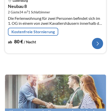
Lüdersburg
ab
Neubau 8
8
2
2 Gäste
34 m
1
Schlafzimmer
pr
Die Ferienwohnung für zwei Personen befindet sich im
Na
1. OG in einem von zwei Kavaliershäusern innerhalb des
Ensembles von Schloss Lüdersburg.
Kostenfreie Stornierung
80
€
ab
/ Nacht