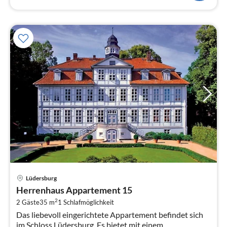
Pre
Lüdersburg
ab
Herrenhaus Appartement 15
7
2
2 Gäste
35 m
1
Schlafmöglichkeit
pr
Das liebevoll eingerichtete Appartement befindet sich
Na
im Schloss Lüdersburg. Es bietet mit einem