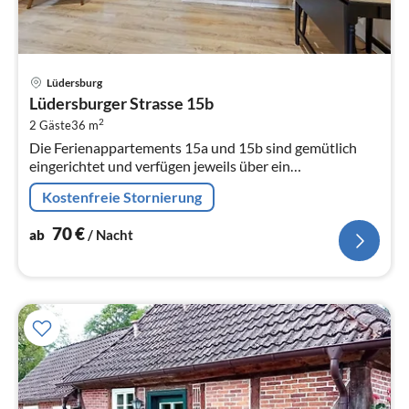
Pre
Lüdersburg
ab
Lüdersburger Strasse 15b
7
2
2 Gäste
36 m
pr
Die Ferienappartements 15a und 15b sind gemütlich
Na
eingerichtet und verfügen jeweils über ein
Wohn-/Schlafzimmer und eine Einbauküche mit
Kostenfreie Stornierung
Essbereich.
70
€
ab
/ Nacht