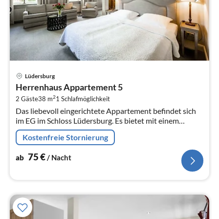
Pre
Lüdersburg
ab
Herrenhaus Appartement 5
7
2
2 Gäste
38 m
1
Schlafmöglichkeit
pr
Das liebevoll eingerichtete Appartement befindet sich
Na
im EG im Schloss Lüdersburg. Es bietet mit einem
durchgehenden Gemeinschaftsbereich aus
Kostenfreie Stornierung
Wohn-/Schlafbereich und einer Coucheck...
75
€
ab
/ Nacht