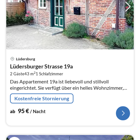
Pre
Lüdersburg
ab
Lüdersburger Strasse 19a
9
2
2 Gäste
43 m
1
Schlafzimmer
pr
Das Appartement 19a ist liebevoll und stillvoll
Na
eingerichtet. Sie verfügt über ein helles Wohnzimmer,
ein Schlafzimmer sowie eine Einbauküche mit
Kostenfreie Stornierung
Essbereich.
95
€
ab
/ Nacht