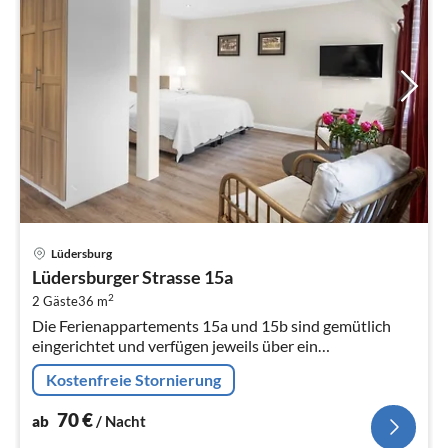
Pre
Lüdersburg
ab
Lüdersburger Strasse 15a
7
2
2 Gäste
36 m
pr
Die Ferienappartements 15a und 15b sind gemütlich
Na
eingerichtet und verfügen jeweils über ein
Wohn-/Schlafzimmer und eine Einbauküche mit
Kostenfreie Stornierung
Essbereich.
70
€
ab
/ Nacht