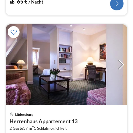
65
€
ab
/ Nacht
Pre
Lüdersburg
ab
Herrenhaus Appartement 13
7
2
2 Gäste
37 m
1
Schlafmöglichkeit
pr