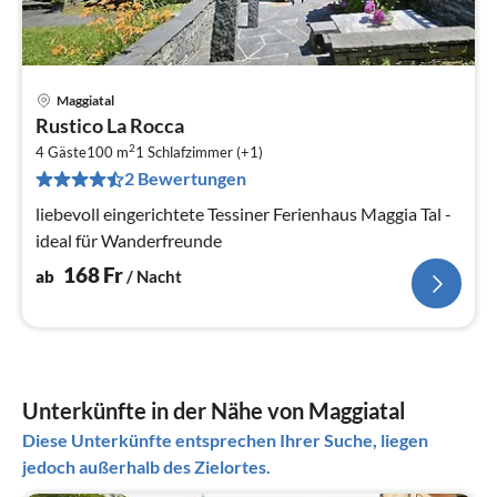
Maggiatal
Pre
Rustico La Rocca
ab
2
1
4 Gäste
100 m
1
Schlafzimmer (+1)
2 Bewertungen
pr
Na
liebevoll eingerichtete Tessiner Ferienhaus Maggia Tal -
ideal für Wanderfreunde
168
Fr
ab
/ Nacht
Unterkünfte in der Nähe von Maggiatal
Diese Unterkünfte entsprechen Ihrer Suche, liegen
jedoch außerhalb des Zielortes.