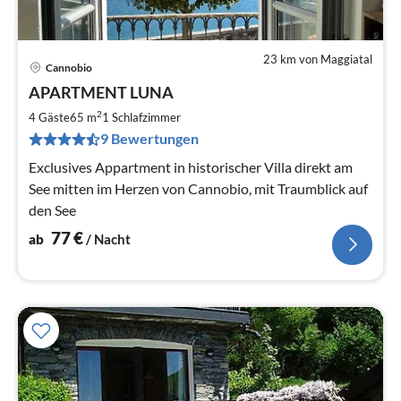
23 km von Maggiatal
Cannobio
Pre
APARTMENT LUNA
ab
7
2
4 Gäste
65 m
1
Schlafzimmer
pr
9 Bewertungen
Na
Exclusives Appartment in historischer Villa direkt am
See mitten im Herzen von Cannobio, mit Traumblick auf
den See
77
€
ab
/ Nacht