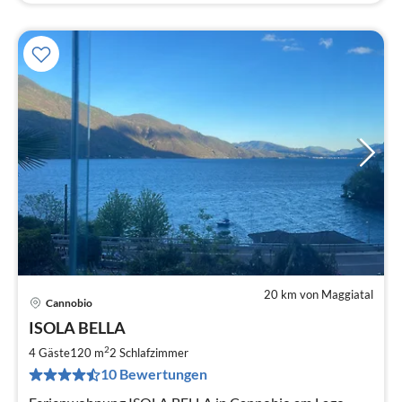
20 km von Maggiatal
Cannobio
Pre
ISOLA BELLA
ab
1
2
4 Gäste
120 m
2
Schlafzimmer
pr
10 Bewertungen
Na