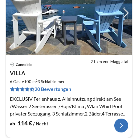
21 km von Maggiatal
Cannobio
Pre
VILLA
ab
1
2
6 Gäste
100 m
3
Schlafzimmer
pr
20 Bewertungen
Na
EXCLUSIV Ferienhaus z. Alleinnutzung direkt am See
/Wasser 2 Seeterassen /Boje/Klima , Wlan Whirl Pool
privater Seezugang, 3 Schlafzimmer,2 Bäder,4 Terrassen
,bis 6 Personen.
114
€
ab
/ Nacht