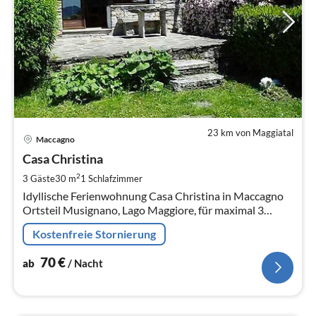
23 km von Maggiatal
Pre
Maccagno
ab
7
Casa Christina
pr
2
3 Gäste
30 m
1
Schlafzimmer
Na
Idyllische Ferienwohnung Casa Christina in Maccagno
Ortsteil Musignano, Lago Maggiore, für maximal 3
Personen.
Kostenfreie Stornierung
70
€
ab
/ Nacht