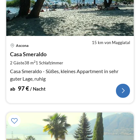
15 km von Maggiatal
Pre
Ascona
ab
9
Casa Smeraldo
pr
2
2 Gäste
38 m
1
Schlafzimmer
Na
Casa Smeraldo - Süßes, kleines Appartment in sehr
guter Lage, ruhig
97
€
ab
/ Nacht