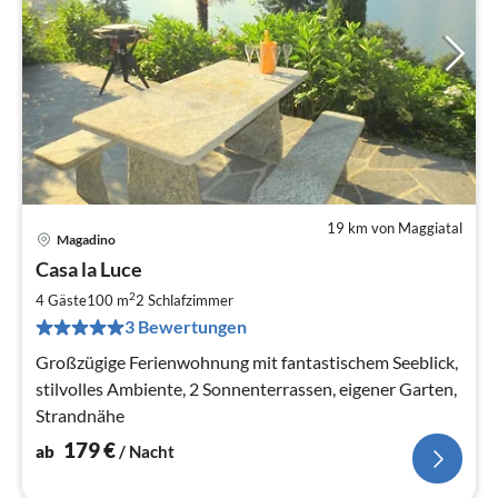
19 km von Maggiatal
Magadino
Pre
Casa la Luce
ab
1
2
4 Gäste
100 m
2
Schlafzimmer
pr
3 Bewertungen
Na
Großzügige Ferienwohnung mit fantastischem Seeblick,
stilvolles Ambiente, 2 Sonnenterrassen, eigener Garten,
Strandnähe
179
€
ab
/ Nacht