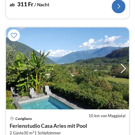
Belegungskalender.
311
Fr
ab
/ Nacht
10 km von Maggiatal
Pre
Cavigliano
ab
Ferienstudio Casa Aries mit Pool
1
2
2 Gäste
30 m
1
Schlafzimmer
pr