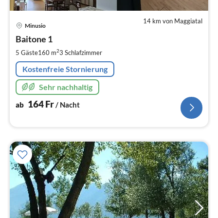
14 km von Maggiatal
Pre
Minusio
ab
1
Baitone 1
pr
2
5 Gäste
160 m
3
Schlafzimmer
Na
Kostenfreie Stornierung
Sehr nachhaltig
164
Fr
ab
/ Nacht