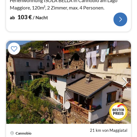
Ferienwohnung ISOLA BELLA in Cannobio am Lago
Maggiore, 120m², 2 Zimmer, max. 4 Personen.
103
€
ab
/ Nacht
21 km von Maggiatal
Pre
Cannobio
ab