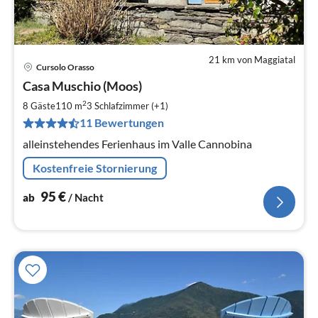
21 km von Maggiatal
Cursolo Orasso
Pre
Casa Muschio (Moos)
ab
9
2
8 Gäste
110 m
3
Schlafzimmer (+1)
pr
11 Bewertungen
Na
alleinstehendes Ferienhaus im Valle Cannobina
Kostenfreie Stornierung
95
€
ab
/ Nacht