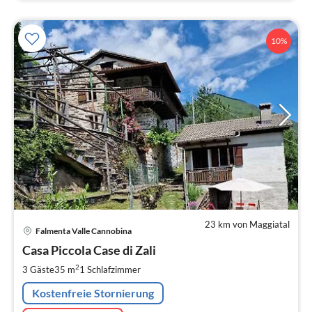
10%
23 km von Maggiatal
Pre
Falmenta Valle Cannobina
ab
8
Casa Piccola Case di Zali
pr
2
3 Gäste
35 m
1
Schlafzimmer
Na
Kostenfreie Stornierung