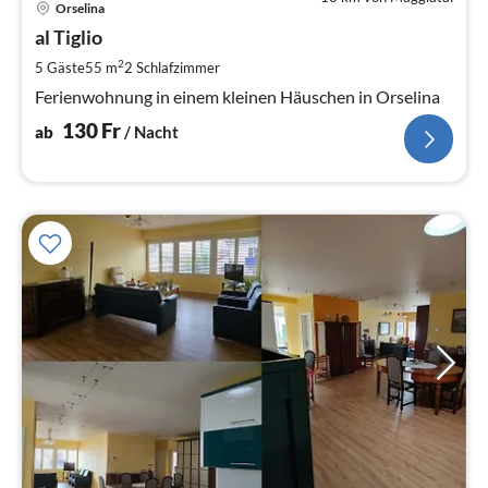
Orselina
ab
1
al Tiglio
pr
2
5 Gäste
55 m
2
Schlafzimmer
Na
Ferienwohnung in einem kleinen Häuschen in Orselina
130
Fr
ab
/ Nacht