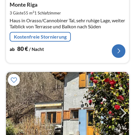
8
Monte Riga
pr
2
3 Gäste
55 m
1
Schlafzimmer
Na
Haus in Orasso/Cannobiner Tal, sehr ruhige Lage, weiter
Talblick von Terrasse und Balkon nach Süden
Kostenfreie Stornierung
80
€
ab
/ Nacht