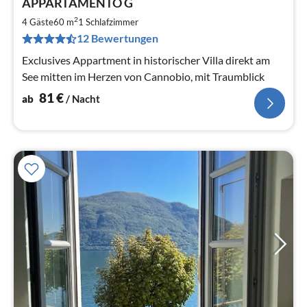
APPARTAMENTO G
ab
8
2
4 Gäste
60 m
1
Schlafzimmer
pr
12 Bewertungen
Na
Exclusives Appartment in historischer Villa direkt am
See mitten im Herzen von Cannobio, mit Traumblick
81
€
ab
/ Nacht