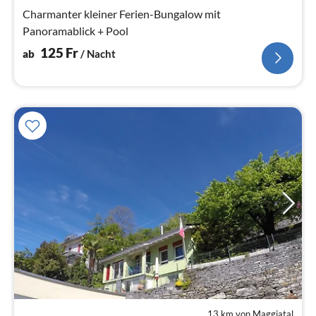
Na
Charmanter kleiner Ferien-Bungalow mit
Panoramablick + Pool
125
Fr
ab
/ Nacht
13 km von Maggiatal
Pre