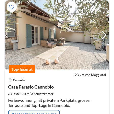
Top-Inserat
23 km von Maggiatal
Pre
Cannobio
ab
2
Casa Parasio Cannobio
pr
2
6 Gäste
170 m
3
Schlafzimmer
Na
Ferienwohnung mit privatem Parkplatz, grosser
Terrasse und Top-Lage in Cannobio.
Kostenfreie Stornierung