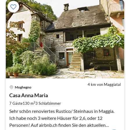
4 km von Maggiatal
Pre
Moghegno
ab
3
Casa Anna Maria
pr
2
7 Gäste
130 m
3
Schlafzimmer
Na
Sehr schön renoviertes Rustico/ Steinhaus in Maggia.
Ich habe noch 3 weitere Häuser für 2,6, oder 12
Personen! Auf airbnb.ch finden Sie den aktuellen