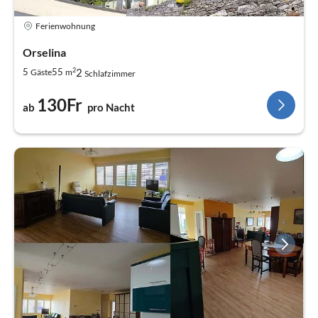
Ferienwohnung
Orselina
2
2
5
55
Gäste
m
Schlafzimmer
130Fr
ab
pro Nacht