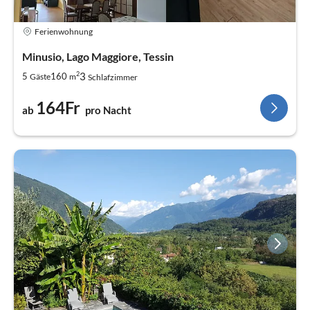
Ferienwohnung
Minusio, Lago Maggiore, Tessin
2
3
5
160
Gäste
m
Schlafzimmer
164Fr
ab
pro Nacht