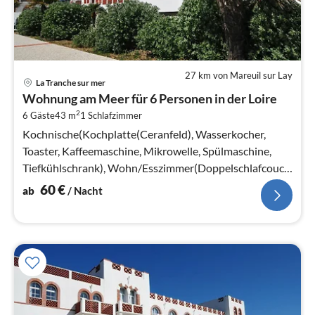
27 km von Mareuil sur Lay
Pre
La Tranche sur mer
ab
Wohnung am Meer für 6 Personen in der Loire
6
2
6 Gäste
43 m
1
Schlafzimmer
pr
Na
Kochnische(Kochplatte(Ceranfeld), Wasserkocher,
Toaster, Kaffeemaschine, Mikrowelle, Spülmaschine,
Tiefkühlschrank), Wohn/Esszimmer(Doppelschlafcouch,
TV, Esstisch, Sitzecke)
60
€
ab
/ Nacht