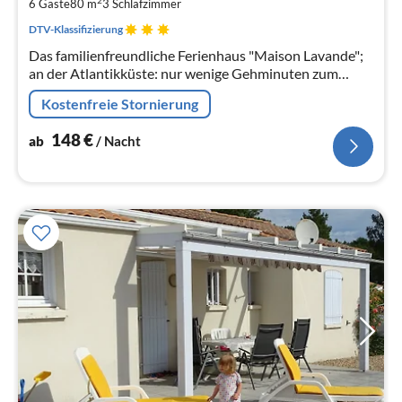
pr
2
6 Gäste
80 m
3
Schlafzimmer
Na
DTV-Klassifizierung
Das familienfreundliche Ferienhaus "Maison Lavande";
an der Atlantikküste: nur wenige Gehminuten zum
Sandstrand, direkt neben einem malerischen
Kostenfreie Stornierung
Leuchtturm gelegen.
148
€
ab
/ Nacht