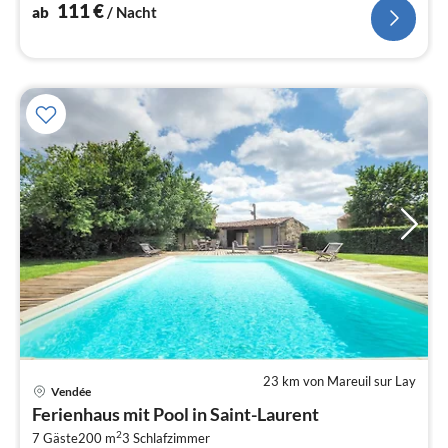
111
€
ab
/ Nacht
23 km von Mareuil sur Lay
Vendée
Pre
Ferienhaus mit Pool in Saint-Laurent
ab
2
6
7 Gäste
200 m
3
Schlafzimmer