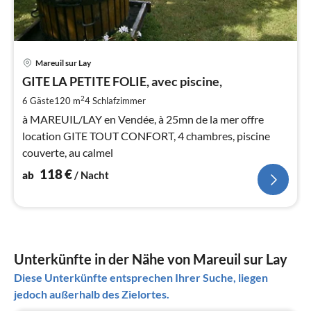
Pre
Mareuil sur Lay
ab
1
GITE LA PETITE FOLIE, avec piscine,
pr
2
6 Gäste
120 m
4
Schlafzimmer
Na
à MAREUIL/LAY en Vendée, à 25mn de la mer offre
location GITE TOUT CONFORT, 4 chambres, piscine
couverte, au calmel
118
€
ab
/ Nacht
Unterkünfte in der Nähe von Mareuil sur Lay
Diese Unterkünfte entsprechen Ihrer Suche, liegen
jedoch außerhalb des Zielortes.