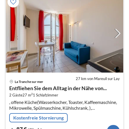
27 km von Mareuil sur Lay
Pre
La Tranche sur mer
ab
Entfliehen Sie dem Alltag in der Nähe von...
8
2
2 Gäste
27 m
1
Schlafzimmer
pr
, offene Küche(Wasserkocher, Toaster, Kaffeemaschine,
Na
Mikrowelle, Spülmaschine, Kühlschrank, ),
Wohn/Esszimmer(TV, Esstisch, Sitzecke),
Kostenfreie Stornierung
Schlafzimmer(Doppelbett)