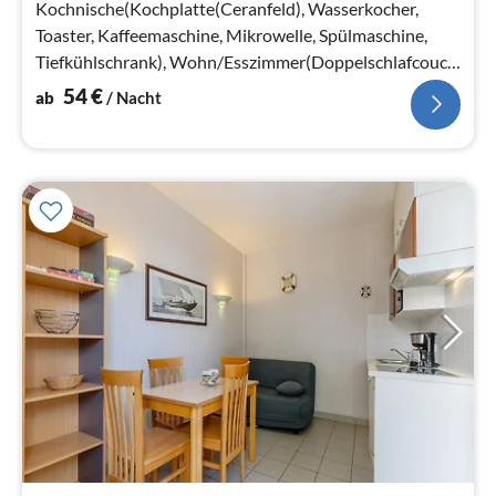
Na
Kochnische(Kochplatte(Ceranfeld), Wasserkocher,
Toaster, Kaffeemaschine, Mikrowelle, Spülmaschine,
Tiefkühlschrank), Wohn/Esszimmer(Doppelschlafcouch,
TV, Esstisch, Sitzecke)
54
€
ab
/ Nacht