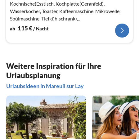
Na
Kochnische(Esstisch, Kochplatte(Ceranfeld),
Wasserkocher, Toaster, Kaffeemaschine, Mikrowelle,
Spülmaschine, Tiefkühlschrank),
Schlafzimmer(Doppelbett, TV, Sitzecke)
115
€
ab
/ Nacht
Weitere Inspiration für Ihre
Urlaubsplanung
Urlaubsideen in Mareuil sur Lay