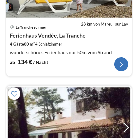
28 km von Mareuil sur Lay
Pre
La Tranche sur mer
ab
1
Ferienhaus Vendée, La Tranche
pr
2
4 Gäste
80 m
4
Schlafzimmer
Na
wunderschönes Ferienhaus nur 50m vom Strand
134
€
ab
/ Nacht