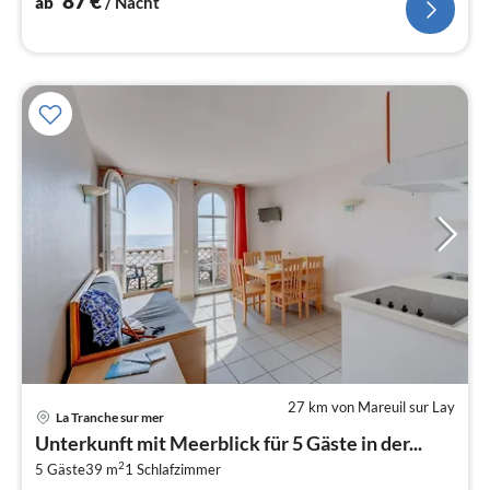
87
€
ab
/ Nacht
27 km von Mareuil sur Lay
Pre
La Tranche sur mer
ab
Unterkunft mit Meerblick für 5 Gäste in der...
5
2
5 Gäste
39 m
1
Schlafzimmer
pr