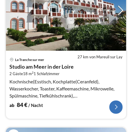
27 km von Mareuil sur Lay
Pre
La Tranche sur mer
ab
Studio am Meer in der Loire
8
2
2 Gäste
18 m
1
Schlafzimmer
pr
Na
Kochnische(Esstisch, Kochplatte(Ceranfeld),
Wasserkocher, Toaster, Kaffeemaschine, Mikrowelle,
Spülmaschine, Tiefkühlschrank),
Schlafzimmer(Doppelbett, TV, Sitzecke)
84
€
ab
/ Nacht