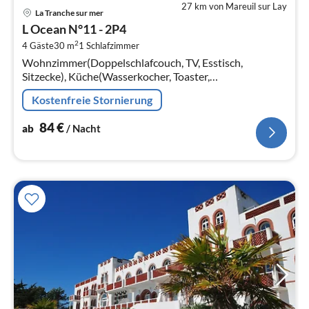
27 km von Mareuil sur Lay
Pre
La Tranche sur mer
ab
L Ocean N°11 - 2P4
8
2
4 Gäste
30 m
1
Schlafzimmer
pr
Wohnzimmer(Doppelschlafcouch, TV, Esstisch,
Na
Sitzecke), Küche(Wasserkocher, Toaster,
Kaffeemaschine, Mikrowelle, Spülmaschine,
Kostenfreie Stornierung
Kühl-/Gefrierkombination, , )
84
€
ab
/ Nacht