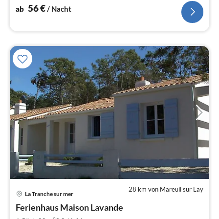
56
€
ab
/ Nacht
28 km von Mareuil sur Lay
Pre
La Tranche sur mer
ab
1
Ferienhaus Maison Lavande