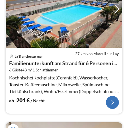
27 km von Mareuil sur Lay
Pre
La Tranche sur mer
ab
Familienunterkunft am Strand für 6 Personen i...
2
2
6 Gäste
43 m
1
Schlafzimmer
pr
Na
Kochnische(Kochplatte(Ceranfeld), Wasserkocher,
Toaster, Kaffeemaschine, Mikrowelle, Spülmaschine,
Tiefkühlschrank), Wohn/Esszimmer(Doppelschlafcouch,
TV, Esstisch, Sitzecke)
201
€
ab
/ Nacht