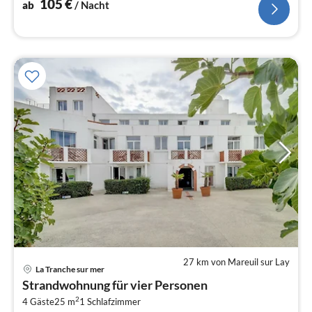
105
€
ab
/ Nacht
27 km von Mareuil sur Lay
Pre
La Tranche sur mer
ab
Strandwohnung für vier Personen
1
2
4 Gäste
25 m
1
Schlafzimmer
pr