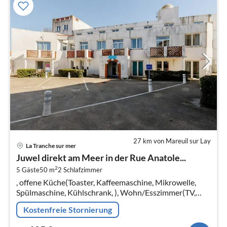
27 km von Mareuil sur Lay
Pre
La Tranche sur mer
ab
Juwel direkt am Meer in der Rue Anatole...
1
2
5 Gäste
50 m
2
Schlafzimmer
pr
, offene Küche(Toaster, Kaffeemaschine, Mikrowelle,
Na
Spülmaschine, Kühlschrank, ), Wohn/Esszimmer(TV,
Esstisch, Sitzecke), Schlafzimmer(Einzelbett,
Kostenfreie Stornierung
Doppelbett)