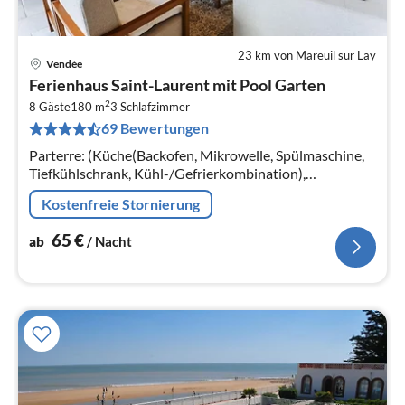
23 km von Mareuil sur Lay
Vendée
Pre
Ferienhaus Saint-Laurent mit Pool Garten
ab
2
6
8 Gäste
180 m
3
Schlafzimmer
69 Bewertungen
pr
Na
Parterre: (Küche(Backofen, Mikrowelle, Spülmaschine,
Tiefkühlschrank, Kühl-/Gefrierkombination),
Wohn/Esszimmer(TV(Flatscreen), Kaminofen, DVD-
Kostenfreie Stornierung
Spieler, Radio, CD-Spieler)
65
€
ab
/ Nacht