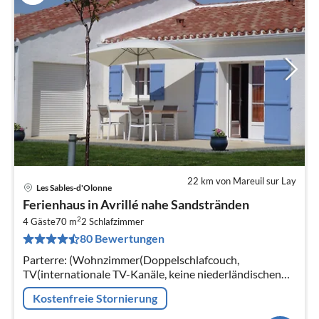
22 km von Mareuil sur Lay
Les Sables-d'Olonne
Pre
Ferienhaus in Avrillé nahe Sandstränden
ab
2
1
4 Gäste
70 m
2
Schlafzimmer
80 Bewertungen
pr
Na
Parterre: (Wohnzimmer(Doppelschlafcouch,
TV(internationale TV-Kanäle, keine niederländischen
Fernsehsender), Esstisch, DVD-Spieler),
Kostenfreie Stornierung
Küche(Kochherd(Induktion)