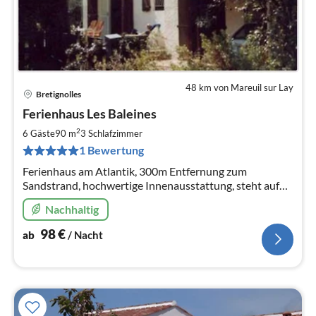
48 km von Mareuil sur Lay
Bretignolles
Pre
Ferienhaus Les Baleines
ab
9
2
6 Gäste
90 m
3
Schlafzimmer
pr
1 Bewertung
Na
Ferienhaus am Atlantik, 300m Entfernung zum
Sandstrand, hochwertige Innenausstattung, steht auf
600 m² (Grundstück abgeschlossen), umgeben von
Nachhaltig
Pinienhaunen.
98
€
ab
/ Nacht