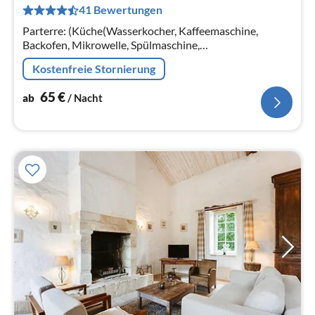
41 Bewertungen
pr
Na
Parterre: (Küche(Wasserkocher, Kaffeemaschine,
Backofen, Mikrowelle, Spülmaschine,
Kühl-/Gefrierkombination),
Kostenfreie Stornierung
Wohn/Esszimmer(TV(Flatscreen), Kaminofen, DVD-
Spieler, CD-Spieler)
65
€
ab
/ Nacht