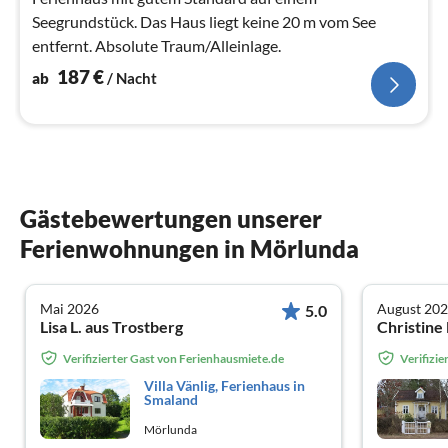
Seegrundstück. Das Haus liegt keine 20 m vom See
entfernt. Absolute Traum/Alleinlage.
187
€
ab
/ Nacht
Gästebewertungen unserer
Ferienwohnungen in Mörlunda
Mai 2026
August 20
5.0
Lisa L. aus Trostberg
Christine
Verifizierter Gast von Ferienhausmiete.de
Verifizi
Villa Vänlig, Ferienhaus in
Smaland
Mörlunda