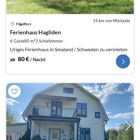
14 km von Mörlunda
Pre
Fågelfors
ab
8
Ferienhaus Hagliden
pr
2
6 Gäste
80 m
2
Schlafzimmer
Na
Uriges Ferienhaus in Smaland / Schweden zu vermieten
80
€
ab
/ Nacht