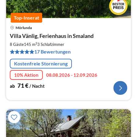
Top-Inserat
Mörlunda
Pre
Villa Vänlig, Ferienhaus in Smaland
ab
7
2
8 Gäste
145 m
3
Schlafzimmer
pr
17 Bewertungen
Na
Kostenfreie Stornierung
10% Aktion
08.08.2026 - 12.09.2026
71
€
ab
/ Nacht