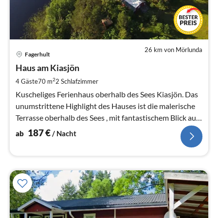
26 km von Mörlunda
Pre
Fagerhult
ab
1
Haus am Kiasjön
pr
2
4 Gäste
70 m
2
Schlafzimmer
Na
Kuscheliges Ferienhaus oberhalb des Sees Kiasjön. Das
unumstrittene Highlight des Hauses ist die malerische
Terrasse oberhalb des Sees , mit fantastischem Blick auf
den See.
187
€
ab
/ Nacht