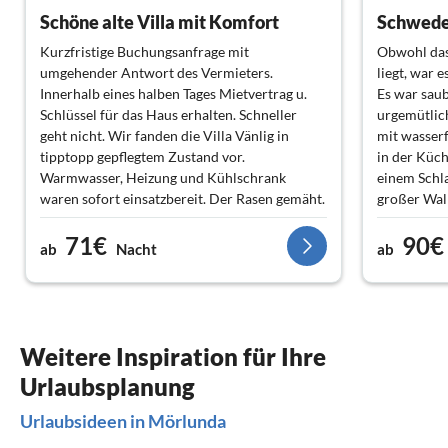
Schöne alte Villa mit Komfort
Kurzfristige Buchungsanfrage mit
Obwohl das
umgehender Antwort des Vermieters.
liegt, war 
Innerhalb eines halben Tages Mietvertrag u.
Es war sau
Schlüssel für das Haus erhalten. Schneller
urgemütlich
geht nicht. Wir fanden die Villa Vänlig in
mit wasser
tipptopp gepflegtem Zustand vor.
in der Küc
Warmwasser, Heizung und Kühlschrank
einem Schl
waren sofort einsatzbereit. Der Rasen gemäht.
großer Wal
Die alten Obstbäume im Garten
Badezimme
71€
90€
verleihen dem Haus eine besondere
Das Haus is
ab
Nacht
ab
Harmonie.
als Selbstv
Die Betten sind schlichtweg himmlisch und
die Umgebung ausgesprochen ruhig. Bei
Fragen war Herr Braune telefonisch u. via
Signal jederzeit erreichbar. Ein ausgesprochen
Weitere Inspiration für Ihre
emphatischer unkomplizierter Gastgeber.
Urlaubsplanung
Vielen herzlichen Dank für die schönen
unvergesslichen Tage in der Villa Vänlig.
Urlaubsideen in Mörlunda