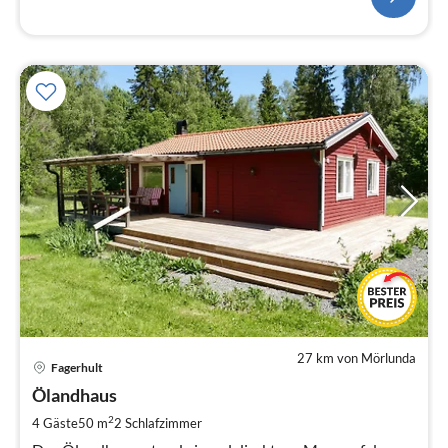
27 km von Mörlunda
Pre
Fagerhult
ab
1
Ölandhaus
pr
2
4 Gäste
50 m
2
Schlafzimmer
Na