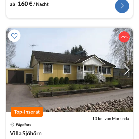
160
€
ab
/ Nacht
25%
Top-Inserat
13 km von Mörlunda
Fågelfors
Pre
Villa Sjöhörn
ab
1