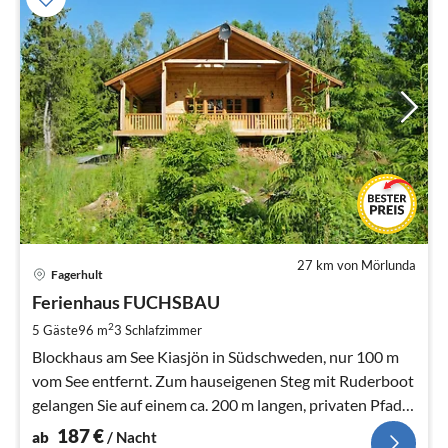
27 km von Mörlunda
Pre
Fagerhult
ab
1
Ferienhaus FUCHSBAU
pr
2
5 Gäste
96 m
3
Schlafzimmer
Na
Blockhaus am See Kiasjön in Südschweden, nur 100 m
vom See entfernt. Zum hauseigenen Steg mit Ruderboot
gelangen Sie auf einem ca. 200 m langen, privaten Pfad
durch den Wald.
187
€
ab
/ Nacht