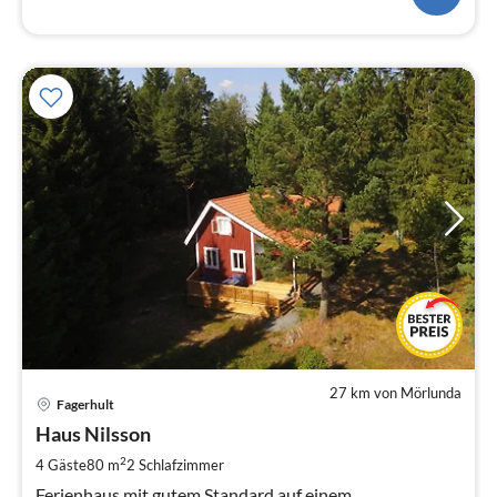
27 km von Mörlunda
Pre
Fagerhult
ab
1
Haus Nilsson
pr
2
4 Gäste
80 m
2
Schlafzimmer
Na
Ferienhaus mit gutem Standard auf einem