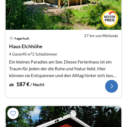
27 km von Mörlunda
Pre
Fagerhult
ab
1
Haus Elchhöhe
pr
2
4 Gäste
90 m
2
Schlafzimmer
Na
Ein kleines Paradies am See. Dieses Ferienhaus ist ein
Traum für jeden der die Ruhe und Natur liebt. Hier
können sie Entspannen und den Alltag hinter sich lassen
.
187
€
ab
/ Nacht