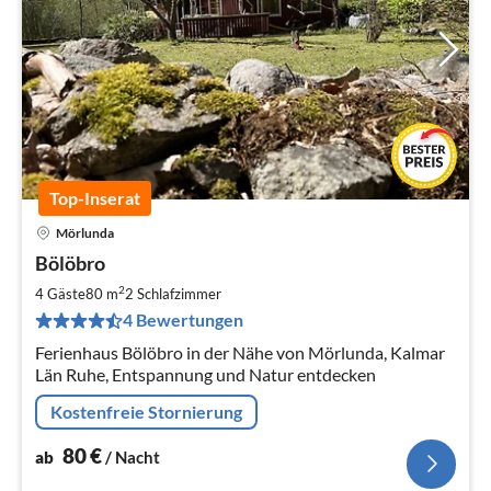
Top-Inserat
Mörlunda
Pre
Bölöbro
ab
8
2
4 Gäste
80 m
2
Schlafzimmer
pr
4 Bewertungen
Na
Ferienhaus Bölöbro in der Nähe von Mörlunda, Kalmar
Län Ruhe, Entspannung und Natur entdecken
Kostenfreie Stornierung
80
€
ab
/ Nacht