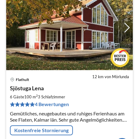
12 km von Mörlunda
Flathult
Pre
Sjöstuga Lena
ab
1
2
6 Gäste
100 m
3
Schlafzimmer
pr
4 Bewertungen
Na
Gemütliches, neugebautes und ruhiges Ferienhaus am
See Flaten, Kalmar län. Sehr gute Angelmöglichkeiten.
Seit 2025 mit neugebauter Sauna.
Kostenfreie Stornierung