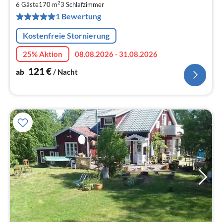
2
6 Gäste
170 m
3
Schlafzimmer
pr
1 Bewertung
Na
Kostenfreie Stornierung
25% Aktion
08.08.2026 - 31.08.2026
121
€
ab
/ Nacht