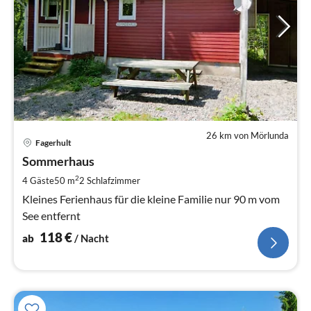
26 km von Mörlunda
Pre
Fagerhult
ab
1
Sommerhaus
pr
2
4 Gäste
50 m
2
Schlafzimmer
Na
Kleines Ferienhaus für die kleine Familie nur 90 m vom
See entfernt
118
€
ab
/ Nacht