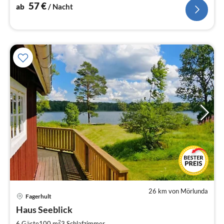
57
€
ab
/ Nacht
26 km von Mörlunda
Fagerhult
Pre
Haus Seeblick
ab
2
2
6 Gäste
100 m
3
Schlafzimmer