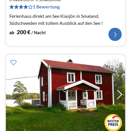
pr
1 Bewertung
Na
Ferienhaus direkt am See Kiasjön in Smaland,
Südschweden mit tollem Ausblick auf den See !
200
€
ab
/ Nacht