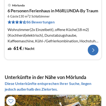
Mörlunda
Pre
6 Personen Ferienhaus in MöRLUNDA-By Traum
ab
2
6
6 Gäste
130 m
2
Schlafzimmer
86 Bewertungen
pr
Na
Wohnzimmer(2x Einzelbett), offene Küche(18 m2)
(Kochherd(elektrisch), Dunstabzugshaube,
Kaffeemaschine, Kühl-/Gefrierkombination, Hochstuhl,
Wasser vom Brunnen)
61
€
ab
/ Nacht
Unterkünfte in der Nähe von Mörlunda
Diese Unterkünfte entsprechen Ihrer Suche, liegen
jedoch außerhalb des Zielortes.