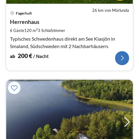
26 km von Mörlunda
Pre
Fagerhult
ab
2
Herrenhaus
pr
2
6 Gäste
120 m
3
Schlafzimmer
Na
Typisches Schwedenhaus direkt am See Kiasjön in
Smaland, Südschweden mit 2 Nachbarhäusern.
200
€
ab
/ Nacht