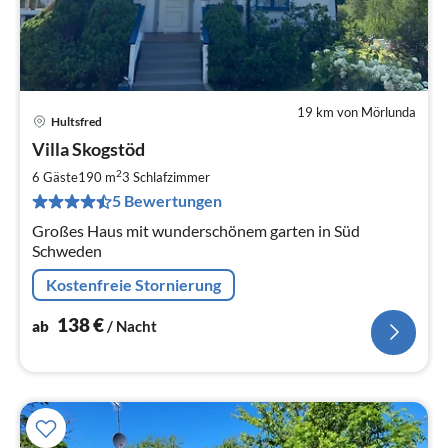
19 km von Mörlunda
Hultsfred
Pre
Villa Skogstöd
ab
1
2
6 Gäste
190 m
3
Schlafzimmer
pr
5 Bewertungen
Na
Großes Haus mit wunderschönem garten in Süd
Schweden
Kostenfreie Stornierung
138
€
ab
/ Nacht