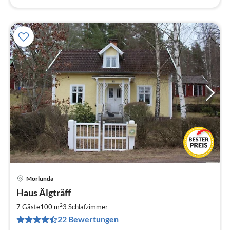
Mörlunda
Pre
Haus Älgträff
ab
9
2
7 Gäste
100 m
3
Schlafzimmer
pr
22 Bewertungen
Na