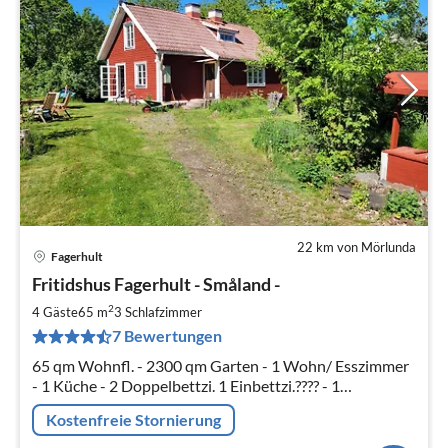
22 km von Mörlunda
Fagerhult
Pre
Fritidshus Fagerhult - Småland -
ab
5
2
4 Gäste
65 m
3
Schlafzimmer
pr
7 Bewertungen
Na
65 qm Wohnfl. - 2300 qm Garten - 1 Wohn/ Esszimmer
- 1 Küche - 2 Doppelbettzi. 1 Einbettzi.???? - 1
Badezimmer/Dusche + WC - See 1 km - Angeln -
Kostenfreie Stornierung
Fahrrad fahren,Schwimmen, Wandern