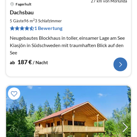
27 km von Mörlunda
Fagerhult
Pre
Dachsbau
ab
1
2
5 Gäste
96 m
3
Schlafzimmer
pr
1 Bewertung
Na
Neugebautes Blockhaus in toller, einsamer Lage am See
Kiasjön in Südschweden mit traumhaften Blick auf den
See
187
€
ab
/ Nacht