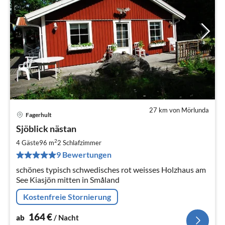
27 km von Mörlunda
Fagerhult
Pre
Sjöblick nästan
ab
1
2
4 Gäste
96 m
2
Schlafzimmer
pr
9 Bewertungen
Na
schönes typisch schwedisches rot weisses Holzhaus am
See Kiasjön mitten in Småland
Kostenfreie Stornierung
164
€
ab
/ Nacht