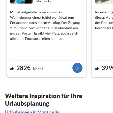
Monticello
Mir ist aufgefallen, wie schön das
Insgesamt g
Wohnzimmer eingerichtet war, ideal zum
diesen Auf
Entspannen nach einem Ausflug. Der Zugang
der Pool u
zum Pool direkt vor der Tür ist ebenfalls ein
besonders 
großer Vorteil. Es gibt viel Platz, sodass sich
alle ohne Enge ausbreiten konnten.
282€
399
ab
Nacht
ab
Weitere Inspiration für Ihre
Urlaubsplanung
Urlaubsideen in Monticello