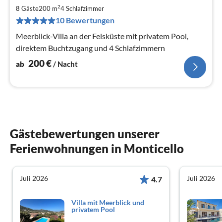
2
2
8 Gäste
200 m
4
Schlafzimmer
pr
10 Bewertungen
Na
Meerblick-Villa an der Felsküste mit privatem Pool,
direktem Buchtzugang und 4 Schlafzimmern
200
€
ab
/ Nacht
Gästebewertungen unserer
Ferienwohnungen in Monticello
Juli 2026
Juli 2026
4.7
Villa mit Meerblick und
privatem Pool