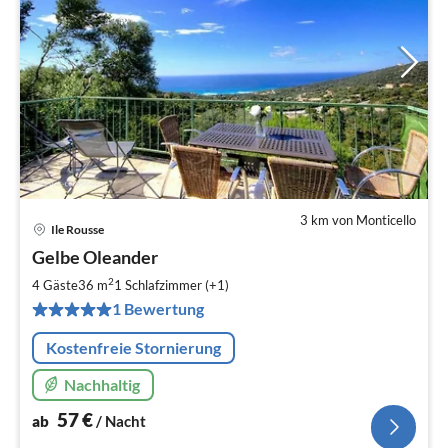
3 km von Monticello
Ile Rousse
Pre
Gelbe Oleander
ab
5
2
4 Gäste
36 m
1
Schlafzimmer (+1)
pr
1 Bewertung
Na
Kostenfreie Stornierung
Nachhaltig
57
€
ab
/ Nacht