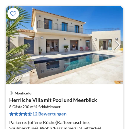
Monticello
Pre
Herrliche Villa mit Pool und Meerblick
ab
2
3
8 Gäste
200 m
4
Schlafzimmer
12 Bewertungen
pr
Na
Parterre: (offene Küche(Kaffeemaschine,
Spülmaschine), Wohn/Esszimmer(TV, Sitzecke),