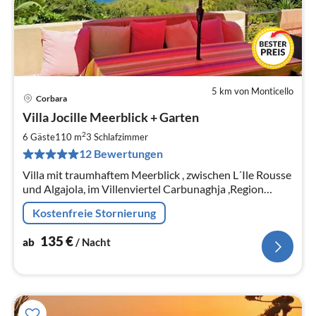
5 km von Monticello
Corbara
Pre
Villa Jocille Meerblick + Garten
ab
1
2
6 Gäste
110 m
3
Schlafzimmer
pr
12 Bewertungen
Na
Villa mit traumhaftem Meerblick , zwischen L´Ile Rousse
und Algajola, im Villenviertel Carbunaghja ,Region
Balagne, nah an tollen Stränden und schönen
Kostenfreie Stornierung
Ortschaften.
135
€
ab
/ Nacht