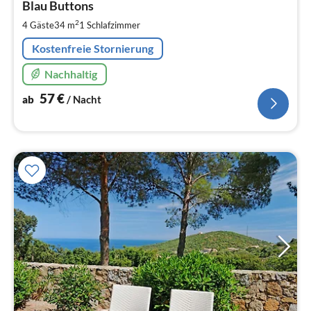
5
Blau Buttons
pr
2
4 Gäste
34 m
1
Schlafzimmer
Na
Kostenfreie Stornierung
Nachhaltig
57
€
ab
/ Nacht