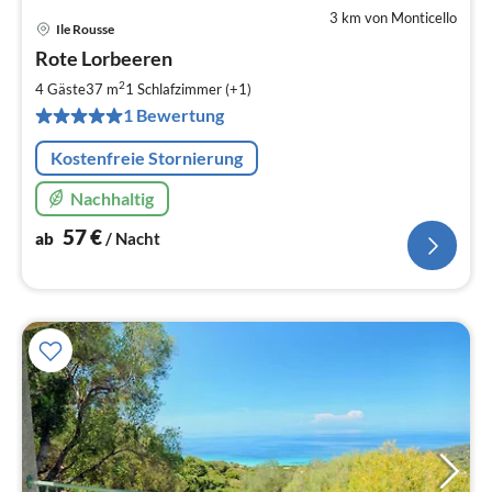
3 km von Monticello
Ile Rousse
Pre
Rote Lorbeeren
ab
5
2
4 Gäste
37 m
1
Schlafzimmer (+1)
pr
1 Bewertung
Na
Kostenfreie Stornierung
Nachhaltig
57
€
ab
/ Nacht