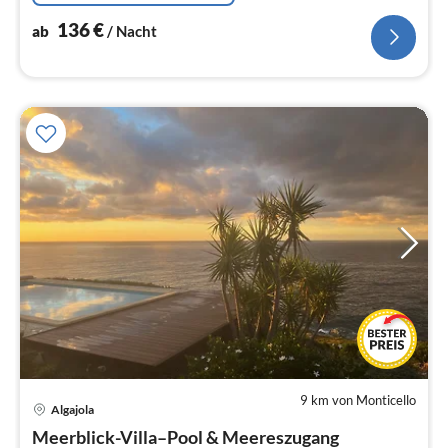
136
€
ab
/ Nacht
9 km von Monticello
Algajola
Pre
Meerblick-Villa–Pool & Meereszugang
ab