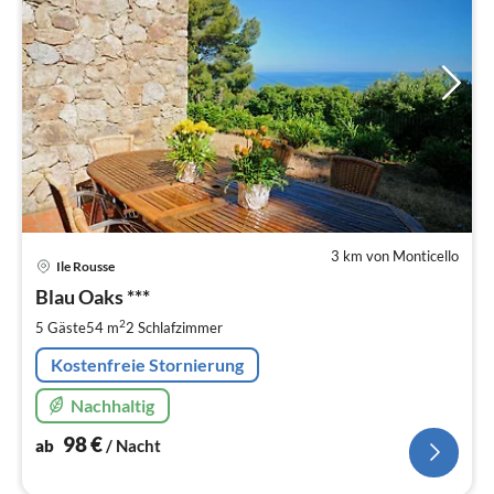
3 km von Monticello
Pre
Ile Rousse
ab
9
Blau Oaks ***
pr
2
5 Gäste
54 m
2
Schlafzimmer
Na
Kostenfreie Stornierung
Nachhaltig
98
€
ab
/ Nacht