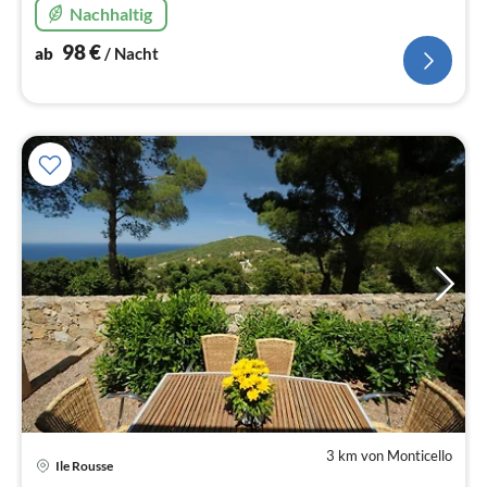
Nachhaltig
98
€
ab
/ Nacht
3 km von Monticello
Pre
Ile Rousse
ab