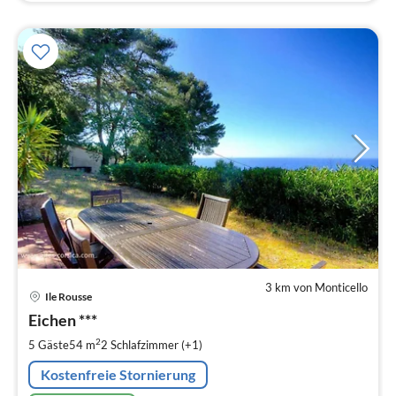
3 km von Monticello
Pre
Ile Rousse
ab
9
Eichen ***
pr
2
5 Gäste
54 m
2
Schlafzimmer (+1)
Na
Kostenfreie Stornierung