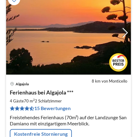
8 km von Monticello
Algajola
Pre
Ferienhaus bei Algajola ***
ab
1
2
4 Gäste
70 m
2
Schlafzimmer
pr
15 Bewertungen
Na
Freistehendes Ferienhaus (70m²) auf der Landzunge San
Damiano mit einzigartigem Meerblick.
Kostenfreie Stornierung