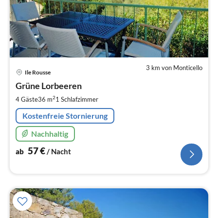
3 km von Monticello
Pre
Ile Rousse
ab
5
Grüne Lorbeeren
pr
2
4 Gäste
36 m
1
Schlafzimmer
Na
Kostenfreie Stornierung
Nachhaltig
57
€
ab
/ Nacht