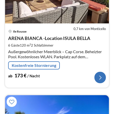
0,7 km von Monticello
Pre
Ile Rousse
ab
1
ARENA BIANCA -Location ISULA BELLA
pr
2
6 Gäste
120 m
2
Schlafzimmer
Na
Außergewöhnlicher Meerblick – Cap Corse. Beheizter
Pool. Kostenloses WLAN. Parkplatz auf dem
Grundstück. Garten.
Kostenfreie Stornierung
173
€
ab
/ Nacht