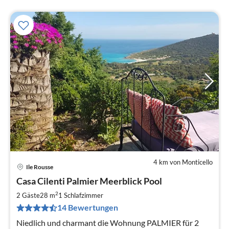
4 km von Monticello
Ile Rousse
Pre
Casa Cilenti Palmier Meerblick Pool
ab
1
2
2 Gäste
28 m
1
Schlafzimmer
pr
14 Bewertungen
Na
Niedlich und charmant die Wohnung PALMIER für 2