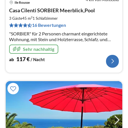
Ile Rousse
Pre
Casa Cilenti SORBIER Meerblick,Pool
ab
1
2
3 Gäste
45 m
1
Schlafzimmer
pr
16 Bewertungen
Na
"SORBIER" für 2 Personen charmant eingerichtete
Wohnung, mit Stein und Holzterrasse, Schlafz. und
Wohnr.mit Terrassenausgang ,Grill Panorama Aussicht-
Sehr nachhaltig
Meer-Strand-Pool, Natur ,
117
€
ab
/ Nacht