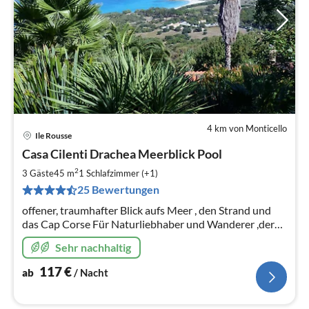
4 km von Monticello
Ile Rousse
Pre
Casa Cilenti Drachea Meerblick Pool
ab
1
2
3 Gäste
45 m
1
Schlafzimmer (+1)
pr
25 Bewertungen
Na
offener, traumhafter Blick aufs Meer , den Strand und
das Cap Corse Für Naturliebhaber und Wanderer ,der
Garten mit insgesamt qm, ein kleines Paradies erwartet
Sehr nachhaltig
Sie
117
€
ab
/ Nacht