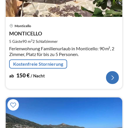
Pre
Monticello
ab
1
MONTICELLO
pr
2
5 Gäste
90 m
2
Schlafzimmer
Na
Ferienwohnung Familienurlaub in Monticello: 90 m², 2
Zimmer, Platz für bis zu 5 Personen.
Kostenfreie Stornierung
150
€
ab
/ Nacht