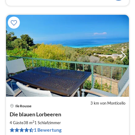
3 km von Monticello
Ile Rousse
Pre
Die blauen Lorbeeren
ab
5
2
4 Gäste
38 m
1
Schlafzimmer
pr
1 Bewertung
Na