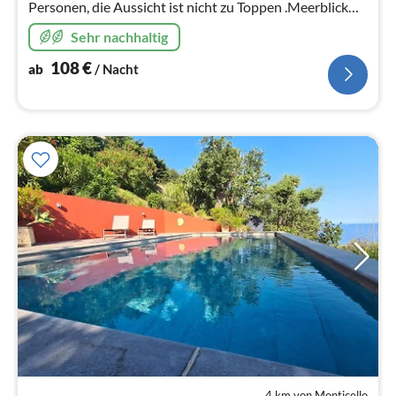
Personen, die Aussicht ist nicht zu Toppen .Meerblick
soweit das Auge reicht. Die grosse Terrasse ohne
Sehr nachhaltig
Einblick ist ganz privat .
108
€
ab
/ Nacht
4 km von Monticello