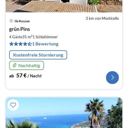
3 km von Monticello
Ile Rousse
Pre
grün Pins
ab
5
2
4 Gäste
35 m
1
Schlafzimmer
pr
1 Bewertung
Na
Kostenfreie Stornierung
Nachhaltig
57
€
ab
/ Nacht