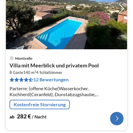
Monticello
Pre
Villa mit Meerblick und privatem Pool
ab
2
2
8 Gäste
140 m
4
Schlafzimmer
12 Bewertungen
pr
Na
Parterre: (offene Küche(Wasserkocher,
Kochherd(Ceranfeld), Dunstabzugshaube,
Kaffeemaschine, Backofen, Mikrowelle, Spülmaschine,
Kostenfreie Stornierung
Kühlschrank(amerikaner), Waschmaschine)
282
€
ab
/ Nacht