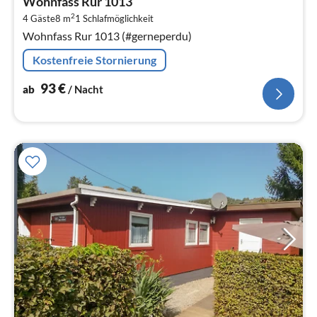
Wohnfass Rur 1013
9
2
4 Gäste
8 m
1
Schlafmöglichkeit
pr
Wohnfass Rur 1013 (#gerneperdu)
Na
Kostenfreie Stornierung
93
€
ab
/ Nacht