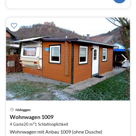
Pre
Nideggen
ab
Wohnwagen 1009
6
2
4 Gäste
20 m
1
Schlafmöglichkeit
pr
Wohnwagen mit Anbau 1009 (ohne Dusche)
Na