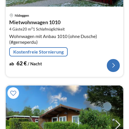
Pre
Nideggen
ab
Mietwohnwagen 1010
6
2
4 Gäste
20 m
1
Schlafmöglichkeit
pr
Wohnwagen mit Anbau 1010 (ohne Dusche)
Na
(#gerneperdu)
Kostenfreie Stornierung
62
€
ab
/ Nacht