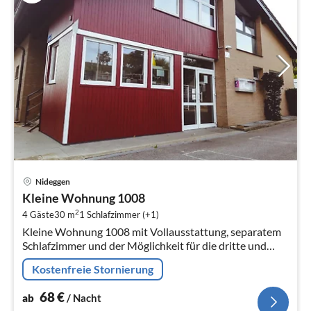
Pre
Nideggen
ab
Kleine Wohnung 1008
6
2
4 Gäste
30 m
1
Schlafzimmer (+1)
pr
Kleine Wohnung 1008 mit Vollausstattung, separatem
Na
Schlafzimmer und der Möglichkeit für die dritte und
vierte Person auf der Boxspring-Couch im Wohnzimmer
Kostenfreie Stornierung
zu schlafen.(#gerneperdu)
68
€
ab
/ Nacht