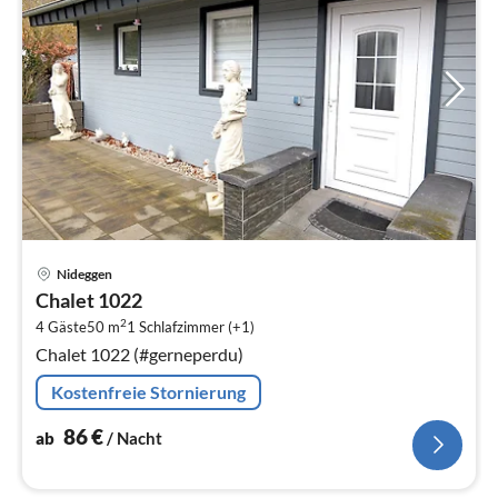
Pre
Nideggen
ab
Chalet 1022
8
2
4 Gäste
50 m
1
Schlafzimmer (+1)
pr
Chalet 1022 (#gerneperdu)
Na
Kostenfreie Stornierung
86
€
ab
/ Nacht