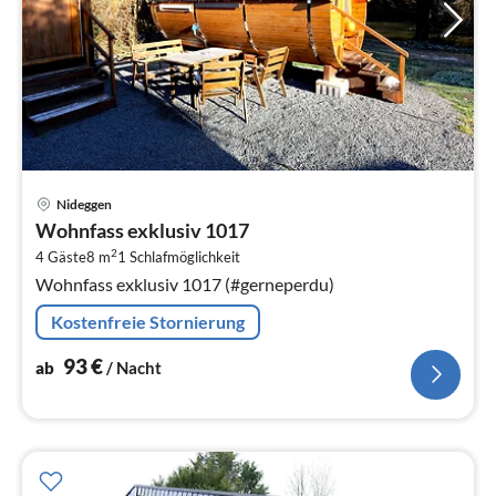
Pre
Nideggen
ab
Wohnfass exklusiv 1017
9
2
4 Gäste
8 m
1
Schlafmöglichkeit
pr
Wohnfass exklusiv 1017 (#gerneperdu)
Na
Kostenfreie Stornierung
93
€
ab
/ Nacht