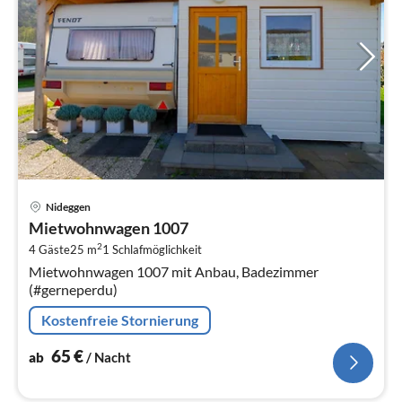
Pre
Nideggen
ab
Mietwohnwagen 1007
6
2
4 Gäste
25 m
1
Schlafmöglichkeit
pr
Mietwohnwagen 1007 mit Anbau, Badezimmer
Na
(#gerneperdu)
Kostenfreie Stornierung
65
€
ab
/ Nacht