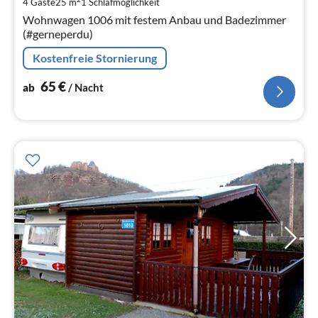
4 Gäste
25 m
1
Schlafmöglichkeit
pr
Wohnwagen 1006 mit festem Anbau und Badezimmer
Na
(#gerneperdu)
Kostenfreie Stornierung
65
€
ab
/ Nacht