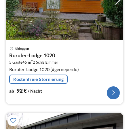
Pre
Nideggen
ab
Rurufer-Lodge 1020
9
2
5 Gäste
45 m
2
Schlafzimmer
pr
Rurufer-Lodge 1020 (#gerneperdu)
Na
Kostenfreie Stornierung
92
€
ab
/ Nacht