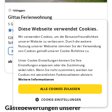
Nideggen
Pre
Gittas Ferienwohnung
ab
6
2
5 Gäste
78 m
2
Schlafzimmer
Diese Webseite verwendet Cookies.
pr
2 Bewertungen
Na
Wir verwenden Cookies, um die Benutzerfreundlichkeit
Gittas Ferienwohnung mit Sonnenbalkon in Nideggen-
unserer Website zu verbessern. Durch die weitere
Schmidt am
Nutzung unserer Webseite stimmen Sie der Verwendung
Kostenfreie Stornierung
von Cookies gemäß unserer Cookie-Richtlinie zu.
60
€
Unter Cookie-Einstellungen können Sie Ihre
ab
/ Nacht
Einstellungen anpassen oder die Zustimmung
widerrufen. Wenn Sie nicht zustimmen, werden nur
Cookies mit wesentlichen Funktionalitäten aktiviert.
Weitere Informationen
1
2
ALLE COOKIES ZULASSEN
COOKIE-EINSTELLUNGEN
Gästebewertungen unserer