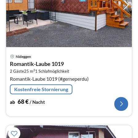
Pre
Nideggen
ab
Romantik-Laube 1019
6
2
2 Gäste
25 m
1
Schlafmöglichkeit
pr
Romantik-Laube 1019 (#gerneperdu)
Na
Kostenfreie Stornierung
68
€
ab
/ Nacht