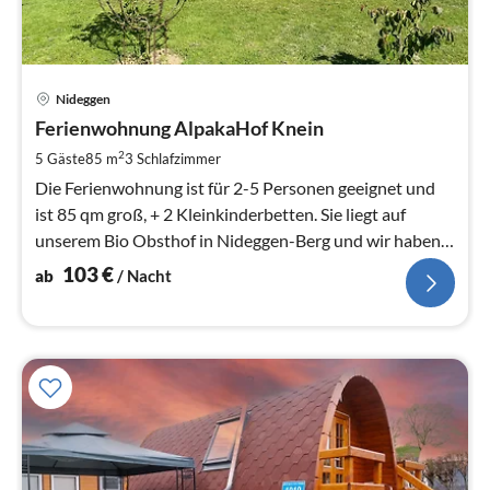
Pre
Nideggen
ab
1
Ferienwohnung AlpakaHof Knein
pr
2
5 Gäste
85 m
3
Schlafzimmer
Na
Die Ferienwohnung ist für 2-5 Personen geeignet und
ist 85 qm groß, + 2 Kleinkinderbetten. Sie liegt auf
unserem Bio Obsthof in Nideggen-Berg und wir haben
28 Alpakas und Lamas.
103
€
ab
/ Nacht