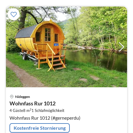
Pre
Nideggen
ab
Wohnfass Rur 1012
9
2
4 Gäste
8 m
1
Schlafmöglichkeit
pr
Wohnfass Rur 1012 (#gerneperdu)
Na
Kostenfreie Stornierung