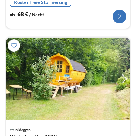
Kostenfreie Stornierung
68
€
ab
/ Nacht
Pre
Nideggen
ab