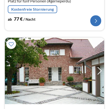
Platz für fünf Personen (#gerneperdu)
Kostenfreie Stornierung
77
€
ab
/ Nacht