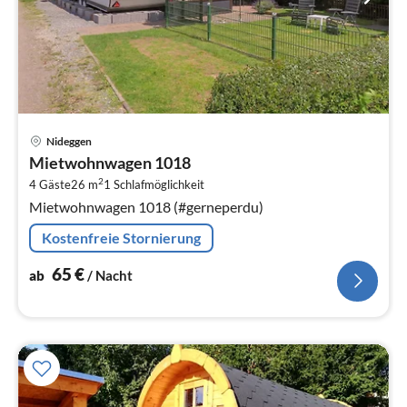
Pre
Nideggen
ab
Mietwohnwagen 1018
6
2
4 Gäste
26 m
1
Schlafmöglichkeit
pr
Mietwohnwagen 1018 (#gerneperdu)
Na
Kostenfreie Stornierung
65
€
ab
/ Nacht