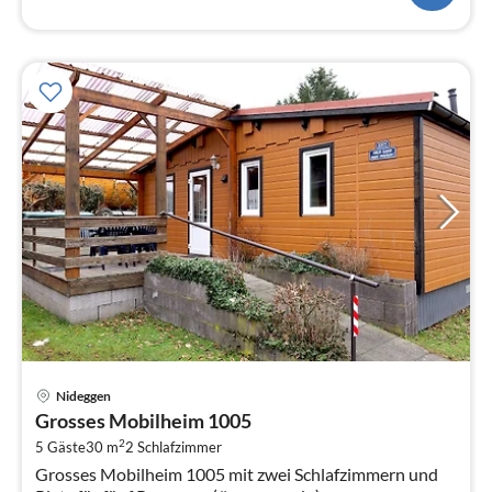
Pre
Nideggen
ab
Grosses Mobilheim 1005
7
2
5 Gäste
30 m
2
Schlafzimmer
pr
Grosses Mobilheim 1005 mit zwei Schlafzimmern und
Na