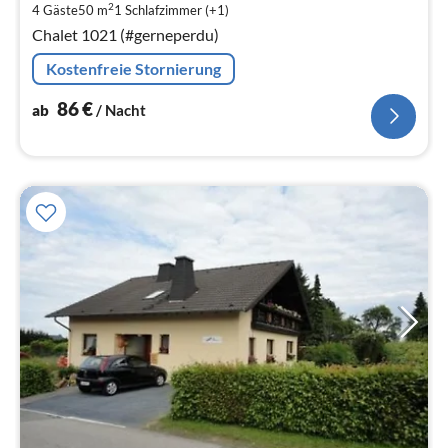
2
4 Gäste
50 m
1
Schlafzimmer (+1)
pr
Chalet 1021 (#gerneperdu)
Na
Kostenfreie Stornierung
86
€
ab
/ Nacht