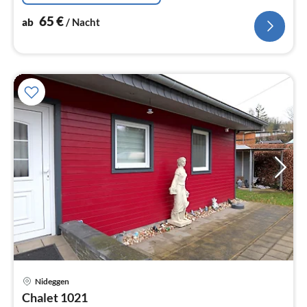
65
€
ab
/ Nacht
Pre
Nideggen
ab
Chalet 1021
8