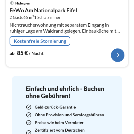
Pre
Nideggen
ab
FeWo Am Nationalpark Eifel
8
2
2 Gäste
65 m
1
Schlafzimmer
pr
Nichtraucherwohnung mit separatem Eingang in
Na
ruhiger Lage am Waldrand gelegen. Einbauküche mit
Mikrowelle, Spülmaschine, Backofen und Kühlschrank.
Kostenfreie Stornierung
ca.
85
€
ab
/ Nacht
Einfach und ehrlich - Buchen
ohne Gebühren!
Geld-zurück-Garantie
Ohne Provision und Servicegebühren
Preise wie beim Vermieter
Zertifiziert vom Deutschen