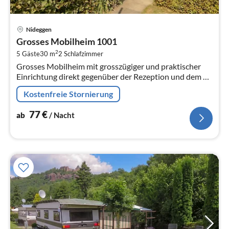
Pre
Nideggen
ab
Grosses Mobilheim 1001
7
2
5 Gäste
30 m
2
Schlafzimmer
pr
Grosses Mobilheim mit grosszügiger und praktischer
Na
Einrichtung direkt gegenüber der Rezeption und dem SB
& Café Hetzingen #gerneperdu
Kostenfreie Stornierung
77
€
ab
/ Nacht