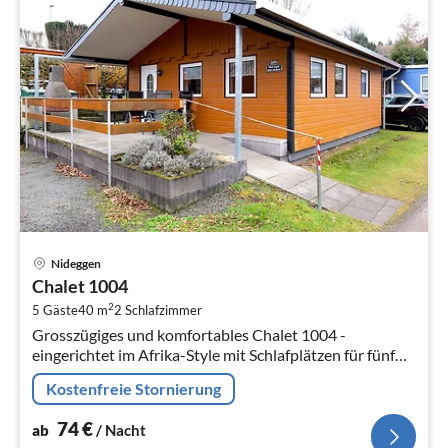
Pre
Nideggen
ab
Chalet 1004
7
2
5 Gäste
40 m
2
Schlafzimmer
pr
Grosszügiges und komfortables Chalet 1004 -
Na
eingerichtet im Afrika-Style mit Schlafplätzen für fünf
Personen.
Kostenfreie Stornierung
74
€
ab
/ Nacht