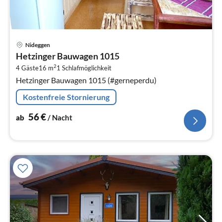
Pre
Nideggen
ab
Hetzinger Bauwagen 1015
5
2
4 Gäste
16 m
1
Schlafmöglichkeit
pr
Hetzinger Bauwagen 1015 (#gerneperdu)
Na
Kostenfreie Stornierung
56
€
ab
/ Nacht