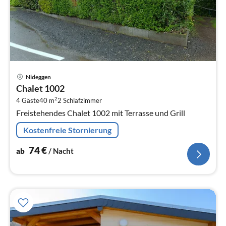
Pre
Nideggen
ab
Chalet 1002
7
2
4 Gäste
40 m
2
Schlafzimmer
pr
Freistehendes Chalet 1002 mit Terrasse und Grill
Na
Kostenfreie Stornierung
74
€
ab
/ Nacht