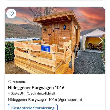
Pre
Nideggen
ab
Nideggener Burgwagen 1016
6
2
4 Gäste
18 m
1
Schlafmöglichkeit
pr
Nideggener Burgwagen 1016 (#gerneperdu)
Na
Kostenfreie Stornierung