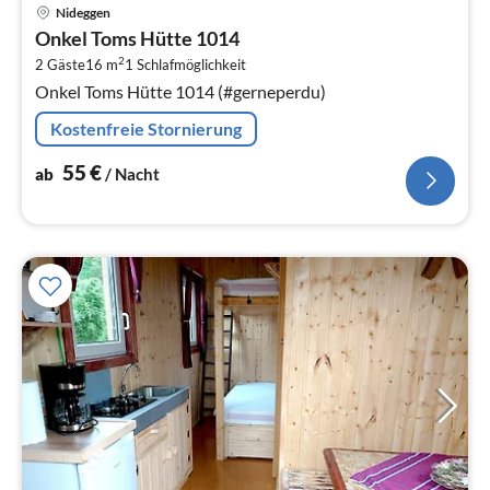
Pre
Nideggen
ab
Onkel Toms Hütte 1014
5
2
2 Gäste
16 m
1
Schlafmöglichkeit
pr
Onkel Toms Hütte 1014 (#gerneperdu)
Na
Kostenfreie Stornierung
55
€
ab
/ Nacht