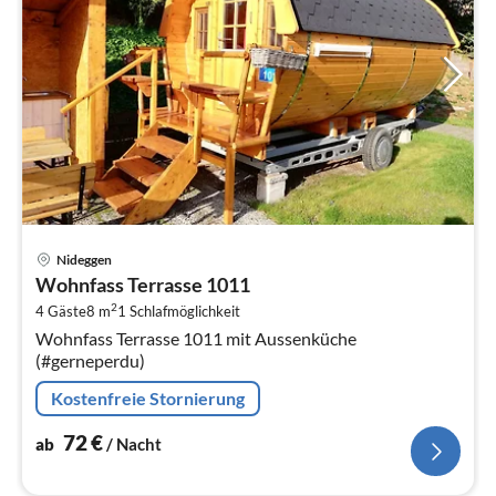
Pre
Nideggen
ab
Wohnfass Terrasse 1011
7
2
4 Gäste
8 m
1
Schlafmöglichkeit
pr
Wohnfass Terrasse 1011 mit Aussenküche
Na
(#gerneperdu)
Kostenfreie Stornierung
72
€
ab
/ Nacht