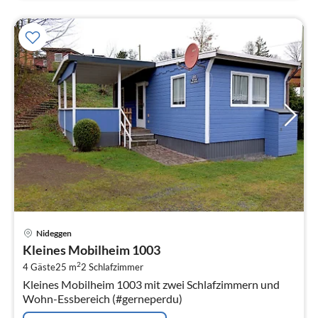
Pre
Nideggen
ab
Kleines Mobilheim 1003
6
2
4 Gäste
25 m
2
Schlafzimmer
pr
Kleines Mobilheim 1003 mit zwei Schlafzimmern und
Na
Wohn-Essbereich (#gerneperdu)